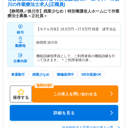
川
の作業療法士求人(正職員)
【静岡県／掛川市】残業少なめ！特別養護老人ホームにて作業
療法士募集＜正社員＞
【モデル月収】
18.6
万円～
27.6
万円
程度 諸手当込
給与
静岡県 掛川市
勤務地
機能訓練指導員として、ご利用者様の機能訓練を行
って頂きます。 ＊ご利用者様の身…
仕事内容
車通勤可
残業少なめ
積極採用中
WEB面接OK
この求人を問い合わせる
保存する
詳細を見る
社会福祉法人百葉の会の求人一覧