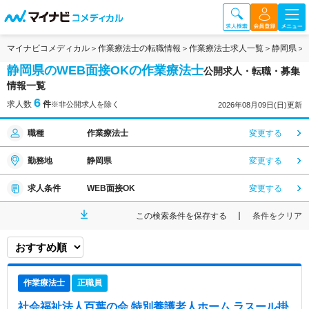
マイナビコメディカル
作業療法士の転職情報
作業療法士求人一覧
静岡県
静岡県のWEB面接OKの作業療法士
公開求人・転職・募集
情報一覧
6
求人数
件
※非公開求人を除く
2026年08月09日(日)更新
職種
作業療法士
変更する
勤務地
静岡県
変更する
求人条件
WEB面接OK
変更する
この検索条件を保存する
条件をクリア
作業療法士
正職員
社会福祉法人百葉の会 特別養護老人ホーム ラスール掛