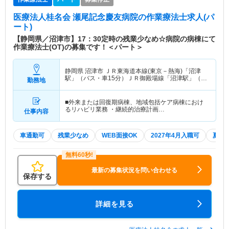
医療法人桂名会 瀬尾記念慶友病院
の作業療法士求人(パ
ート)
【静岡県／沼津市】17：30定時の残業少なめ☆病院の病棟にて
作業療法士(OT)の募集です！＜パート＞
静岡県 沼津市
ＪＲ東海道本線(東京－熱海)「沼津
駅」（バス・車15分）ＪＲ御殿場線「沼津駅」（バ
勤務地
ス・車15分）
■外来または回復期病棟、地域包括ケア病棟におけ
るリハビリ業務 ・継続的治療計画…
仕事内容
車通勤可
残業少なめ
WEB面接OK
2027年4月入職可
夏～
最新の募集状況を問い合わせる
保存する
詳細を見る