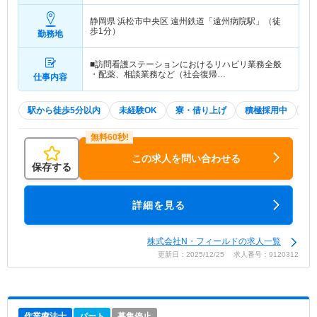
静岡県 浜松市中央区
遠州鉄道「遠州病院駅」（徒
歩1分）
勤務地
■訪問看護ステーションにおけるリハビリ業務全般
・配薬、相談業務など（社会復帰…
仕事内容
駅から徒歩5分以内
未経験OK
寮・借り上げ
積極採用中
W
この求人を問い合わせる
保存する
詳細を見る
株式会社N・フィールドの求人一覧
更新日：2025/12/25 求人番号：9120312
作業療法士
パート
募集停止