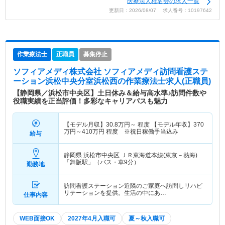
医療法人桂名会の求人一覧
更新日：2026/08/07 求人番号：10197642
作業療法士
正職員
募集停止
ソフィアメディ株式会社 ソフィアメディ訪問看護ステ
ーション浜松中央分室浜松西
の作業療法士求人(正職員)
【静岡県／浜松市中央区】土日休み＆給与高水準♪訪問件数や
役職実績を正当評価！多彩なキャリアパスも魅力
【モデル月収】
30.8
万円～
程度 【モデル年収】
370
万円～
410
万円
程度 ※祝日稼働手当込み
給与
静岡県 浜松市中央区
ＪＲ東海道本線(東京－熱海)
「舞阪駅」（バス・車9分）
勤務地
訪問看護ステーション近隣のご家庭へ訪問しリハビ
リテーションを提供。生活の中にあ…
仕事内容
WEB面接OK
2027年4月入職可
夏～秋入職可