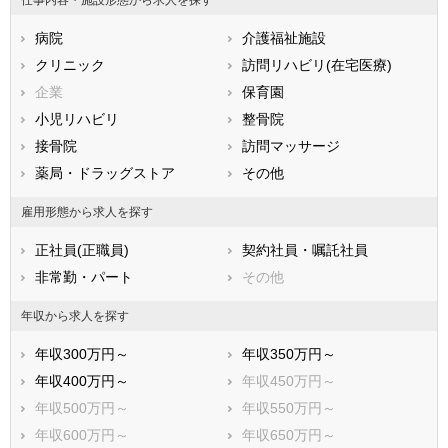
石川県
福井県
岐阜県
静岡県
病院
愛知県
介護福祉施設
三重県
滋賀県
クリニック
京都府
訪問リハビリ(在宅医療)
大阪府
兵庫県
企業
奈良県
保育園
和歌山県
鳥取県
小児リハビリ
島根県
整骨院
岡山県
広島県
接骨院
山口県
訪問マッサージ
徳島県
香川県
薬局・ドラッグストア
愛媛県
その他
高知県
福岡県
佐賀県
長崎県
雇用形態から求人を探す
熊本県
大分県
宮崎県
正社員(正職員)
契約社員・嘱託社員
鹿児島県
沖縄県
非常勤・パート
その他
年収から求人を探す
年収300万円～
年収350万円～
年収400万円～
年収450万円～
年収500万円～
年収550万円～
年収600万円～
年収650万円～