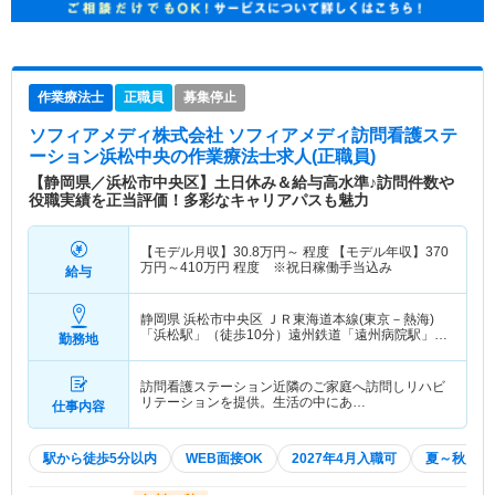
作業療法士
正職員
募集停止
ソフィアメディ株式会社 ソフィアメディ訪問看護ステ
ーション浜松中央
の作業療法士求人(正職員)
【静岡県／浜松市中央区】土日休み＆給与高水準♪訪問件数や
役職実績を正当評価！多彩なキャリアパスも魅力
【モデル月収】
30.8
万円～
程度 【モデル年収】
370
万円～
410
万円
程度 ※祝日稼働手当込み
給与
静岡県 浜松市中央区
ＪＲ東海道本線(東京－熱海)
「浜松駅」（徒歩10分）遠州鉄道「遠州病院駅」
勤務地
（徒歩5分）
訪問看護ステーション近隣のご家庭へ訪問しリハビ
リテーションを提供。生活の中にあ…
仕事内容
駅から徒歩5分以内
WEB面接OK
2027年4月入職可
夏～秋入職