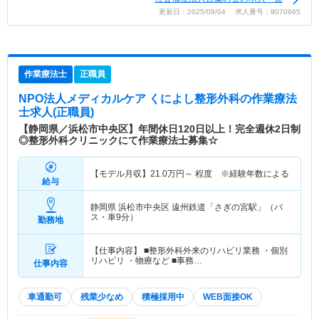
更新日：2025/09/04 求人番号：9070665
作業療法士
正職員
NPO法人メディカルケア くによし整形外科
の作業療法
士求人(正職員)
【静岡県／浜松市中央区】年間休日120日以上！完全週休2日制
◎整形外科クリニックにて作業療法士募集☆
【モデル月収】
21.0
万円～
程度 ※経験年数による
給与
静岡県 浜松市中央区
遠州鉄道「さぎの宮駅」（バ
ス・車9分）
勤務地
【仕事内容】 ■整形外科外来のリハビリ業務 ・個別
リハビリ ・物療など ■事務…
仕事内容
車通勤可
残業少なめ
積極採用中
WEB面接OK