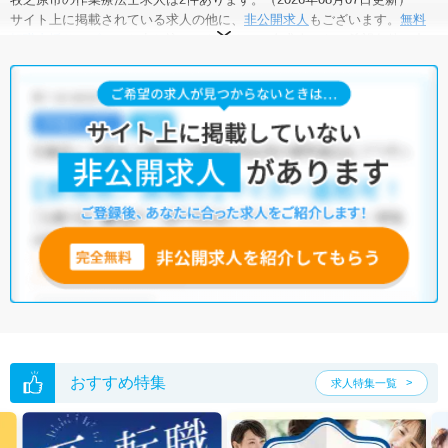
サイト上に掲載されている求人の他に、
非公開求人
もございます。
無料
転職支援サービス
にお申し込みいただくと、全求人からご希望条件に合
う求人を提案させていただきます。
牧之原市の作業療法士求人では以下のような条件が人気です。
・
残業少なめ
・
住宅手当・補助あり
・
夏～秋入職可
・
正社員(正職
員)
・
病院
・
介護福祉施設
他の条件でも人気の求人がございますので、「こだわり条件」から検索
いただくか、お気軽にお問い合わせください。
全国の作業療法士求人
から検索いただくことも可能です。
無料転職支援サービス
にお申し込みいただくと、ご希望条件をヒアリン
グした上で求人をご提案いたします。
ご希望条件がまだ定まっていない方は
人気の希望条件をピックアップし
た求人特集
をぜひご活用ください。
転職支援の他、情報収集や募集状況の確認も、お気軽にご相談くださ
い。
おすすめ特集
求人特集一覧