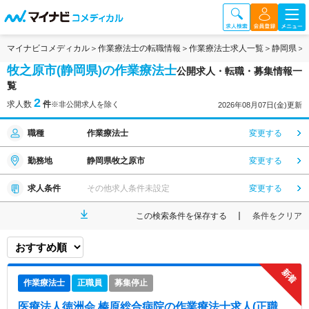
マイナビコメディカル
作業療法士の転職情報
作業療法士求人一覧
静岡県
牧之原市(静岡県)の作業療法士
公開求人・転職・募集情報一
覧
2
求人数
件
※非公開求人を除く
2026年08月07日(金)更新
職種
作業療法士
変更する
勤務地
静岡県牧之原市
変更する
求人条件
その他求人条件未設定
変更する
この検索条件を保存する
条件をクリア
作業療法士
正職員
募集停止
医療法人徳洲会 榛原総合病院
の作業療法士求人(正職