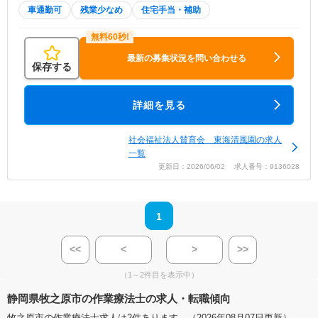
車通勤可
残業少なめ
住宅手当・補助
最新の募集状況を問い合わせる
保存する
詳細を見る
社会福祉法人賛育会 東海清風園の求人
一覧
更新日：2026/06/02 求人番号：9136028
1
<<
<
>
>>
（1～2件目を表示中）
静岡県牧之原市の作業療法士の求人・転職傾向
牧之原市の作業療法士求人は2件あります。（2026年08月07日更新）