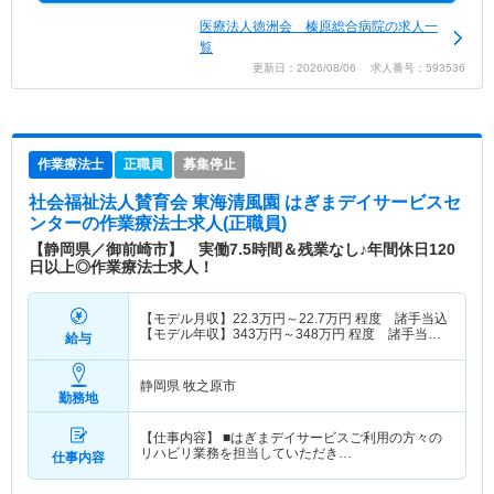
医療法人徳洲会 榛原総合病院の求人一
覧
更新日：2026/08/06 求人番号：593536
作業療法士
正職員
募集停止
社会福祉法人賛育会 東海清風園 はぎまデイサービスセ
ンター
の作業療法士求人(正職員)
【静岡県／御前崎市】 実働7.5時間＆残業なし♪年間休日120
日以上◎作業療法士求人！
【モデル月収】
22.3
万円～
22.7
万円
程度 諸手当込
【モデル年収】
343
万円～
348
万円
程度 諸手当・
給与
賞与込
静岡県 牧之原市
勤務地
【仕事内容】 ■はぎまデイサービスご利用の方々の
リハビリ業務を担当していただき…
仕事内容