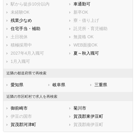
駅から徒歩10分以内
車通勤可
未経験OK
新卒OK
残業少なめ
寮・借り上げ
住宅手当・補助
託児所・育児補助
土日祝休
無資格 OK
積極採用中
WEB面接OK
2027年4月入職可
夏～秋入職可
1月入職可
近隣の都道府県で再検索
愛知県
岐阜県
三重県
近隣の市区町村で求人を再検索
御前崎市
菊川市
伊豆の国市
賀茂郡東伊豆町
賀茂郡河津町
賀茂郡南伊豆町