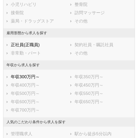
富士市
小児リハビリ
磐田市
整骨院
焼津市
接骨院
掛川市
訪問マッサージ
藤枝市
薬局・ドラッグストア
御殿場市
その他
袋井市
下田市
雇用形態から求人を探す
裾野市
湖西市
正社員(正職員)
契約社員・嘱託社員
伊豆市
御前崎市
非常勤・パート
その他
菊川市
伊豆の国市
牧之原市
賀茂郡東伊豆町
年収から求人を探す
賀茂郡河津町
賀茂郡南伊豆町
年収300万円～
年収350万円～
賀茂郡松崎町
賀茂郡西伊豆町
年収400万円～
年収450万円～
田方郡函南町
駿東郡清水町
年収500万円～
年収550万円～
駿東郡長泉町
駿東郡小山町
年収600万円～
年収650万円～
榛原郡吉田町
榛原郡川根本町
年収700万円～
周智郡森町
人気のこだわり条件から求人を探す
管理職求人
駅から徒歩5分以内