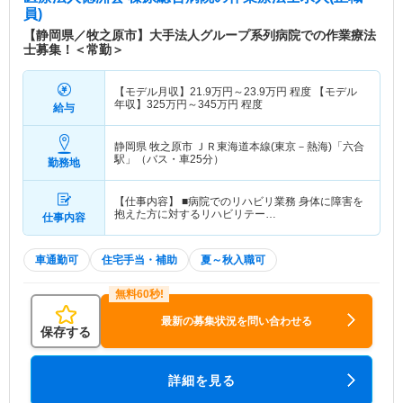
員)
【静岡県／牧之原市】大手法人グループ系列病院での作業療法
士募集！＜常勤＞
【モデル月収】
21.9
万円～
23.9
万円
程度 【モデル
年収】
325
万円～
345
万円
程度
給与
静岡県 牧之原市
ＪＲ東海道本線(東京－熱海)「六合
駅」（バス・車25分）
勤務地
【仕事内容】 ■病院でのリハビリ業務 身体に障害を
抱えた方に対するリハビリテー…
仕事内容
車通勤可
住宅手当・補助
夏～秋入職可
最新の募集状況を問い合わせる
保存する
詳細を見る