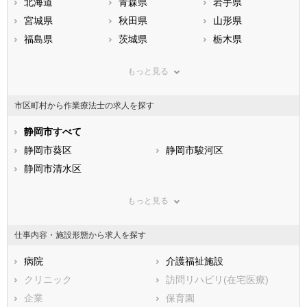
北海道
青森県
岩手県
宮城県
秋田県
山形県
福島県
茨城県
栃木県
群馬県
埼玉県
千葉県
もっと見る
東京都
神奈川県
新潟県
山梨県
長野県
富山県
市区町村から作業療法士の求人を探す
石川県
福井県
岐阜県
静岡県
静岡市すべて
愛知県
三重県
滋賀県
静岡市葵区
京都府
静岡市駿河区
大阪府
兵庫県
静岡市清水区
奈良県
和歌山県
鳥取県
浜松市すべて
島根県
岡山県
もっと見る
広島県
浜松市中央区
山口県
浜松市浜名区
徳島県
香川県
浜松市天竜区
愛媛県
高知県
仕事内容・施設形態から求人を探す
福岡県
市部
佐賀県
長崎県
熊本県
沼津市
病院
大分県
熱海市
介護福祉施設
宮崎県
鹿児島県
三島市
クリニック
沖縄県
富士宮市
訪問リハビリ(在宅医療)
伊東市
企業
島田市
保育園