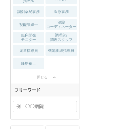
指圧師
調剤薬局事務
医療事務
治験
視能訓練士
コーディネーター
臨床開発
調理師/
モニター
調理スタッフ
児童指導員
機能訓練指導員
胚培養士
閉じる
フリーワード