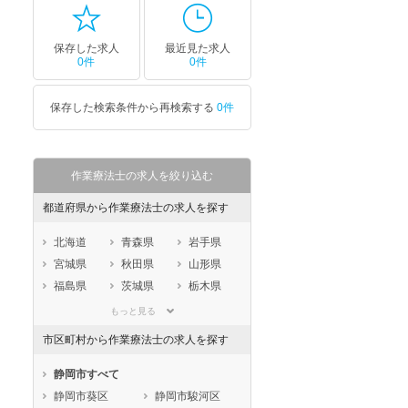
保存した求人
最近見た求人
0件
0件
保存した検索条件から再検索する
0件
作業療法士の求人を絞り込む
都道府県から作業療法士の求人を探す
北海道
青森県
岩手県
宮城県
秋田県
山形県
福島県
茨城県
栃木県
群馬県
埼玉県
千葉県
もっと見る
東京都
神奈川県
新潟県
市区町村から作業療法士の求人を探す
山梨県
長野県
富山県
石川県
福井県
岐阜県
静岡市すべて
静岡県
愛知県
三重県
静岡市葵区
静岡市駿河区