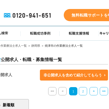
0120-941-651
無料転職サポートを
ド
求人検索
転職成功事例
転職支
作業療法士求人一覧
静岡県
焼津市の作業療法士求人一覧
士
公開求人・転職・募集情報一覧
公開求人
非公開求人を含めて紹介してもらう
<<
<
>
>>
1
2
新着順