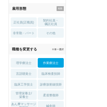
残業少なめ
寮・借り上げ
雇用形態
託児所・
住宅手当・補助
育児補助
契約社員・
正社員(正職員)
土日祝休
無資格 OK
嘱託社員
非常勤・パート
積極採用中
WEB面接OK
その他
2027年4月入職可
夏～秋入職可
職種を変更する
※単一選択
1月入職可
理学療法士
作業療法士
言語聴覚士
臨床検査技師
臨床工学技士
診療放射線技師
管理栄養士/
柔道整復師
栄養士
あん摩マッサージ
鍼灸師