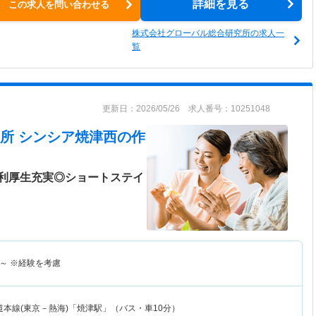
詳細を見る
この求人を問い合わせる
株式会社グローバル総合研究所の求人一
覧
更新日：2026/05/26 求人番号：10251048
所 シンシア焼津西
の作
利厚生充実◎ショートステイ
～
※経験を考慮
道本線(東京－熱海)「焼津駅」（バス・車10分）