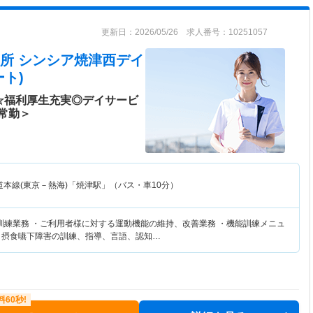
更新日：2026/05/26 求人番号：10251057
所 シンシア焼津西デイ
ト)
☆福利厚生充実◎デイサービ
常勤＞
道本線(東京－熱海)「焼津駅」（バス・車10分）
訓練業務 ・ご利用者様に対する運動機能の維持、改善業務 ・機能訓練メニュ
・摂食嚥下障害の訓練、指導、言語、認知…