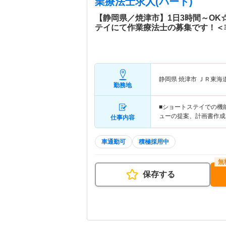
業療法士求人(パート)
【静岡県／焼津市】1日3時間～OK
テイにて作業療法士の募集です！＜
静岡県 焼津市
ＪＲ東海
勤務地
■ショートステイでの機
ューの提案、計画書作成
仕事内容
車通勤可
積極採用中
保存する