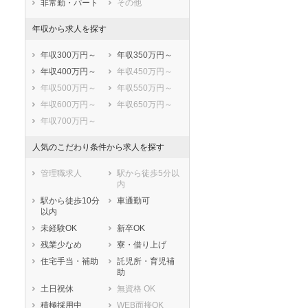
非常勤・パート
その他
駿東郡長泉町
駿東郡小山町
年収から求人を探す
榛原郡吉田町
榛原郡川根本町
周智郡森町
年収300万円～
年収350万円～
年収400万円～
年収450万円～
年収500万円～
年収550万円～
年収600万円～
年収650万円～
年収700万円～
人気のこだわり条件から求人を探す
管理職求人
駅から徒歩5分以
内
駅から徒歩10分
車通勤可
以内
未経験OK
新卒OK
残業少なめ
寮・借り上げ
住宅手当・補助
託児所・育児補
助
土日祝休
無資格 OK
積極採用中
WEB面接OK