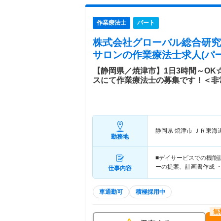
作業療法士
パート
株式会社グローバル総合研究
サロン
の作業療法士求人(パー
【静岡県／焼津市】1日3時間～OK
スにて作業療法士の募集です！＜非
静岡県 焼津市
ＪＲ東海
勤務地
■デイサービスでの機能
ーの提案、計画書作成 
仕事内容
車通勤可
積極採用中