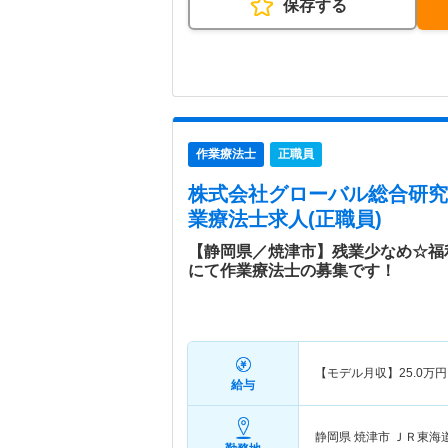
保存する
作業療法士
正職員
株式会社グローバル総合研究
業療法士求人(正職員)
【静岡県／焼津市】残業少なめ☆福
にて作業療法士の募集です！
【モデル月収】
25.0
万円
給与
静岡県 焼津市
ＪＲ東海