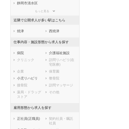
滋賀県
京都府
大阪府
静岡市清水区
兵庫県
奈良県
和歌山県
浜松市すべて
もっと見る
鳥取県
島根県
岡山県
浜松市中央区
浜松市浜名区
近隣で公開求人が多い駅はこちら
広島県
山口県
徳島県
浜松市天竜区
香川県
愛媛県
高知県
市部
焼津
西焼津
福岡県
佐賀県
長崎県
沼津市
熱海市
仕事内容・施設形態から求人を探す
熊本県
大分県
宮崎県
三島市
富士宮市
鹿児島県
沖縄県
伊東市
島田市
病院
介護福祉施設
富士市
磐田市
クリニック
訪問リハビリ(在
宅医療)
焼津市
掛川市
企業
保育園
藤枝市
御殿場市
小児リハビリ
整骨院
袋井市
下田市
接骨院
訪問マッサージ
裾野市
湖西市
薬局・ドラッグ
その他
伊豆市
御前崎市
ストア
菊川市
伊豆の国市
牧之原市
賀茂郡東伊豆町
雇用形態から求人を探す
賀茂郡河津町
賀茂郡南伊豆町
正社員(正職員)
契約社員・嘱託
賀茂郡松崎町
賀茂郡西伊豆町
社員
田方郡函南町
駿東郡清水町