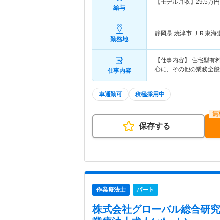
【モデル月収】
29.5
万円
給与
静岡県 焼津市
ＪＲ東海道
勤務地
【仕事内容】 住宅型有
心に、その他の業務全般
仕事内容
車通勤可
積極採用中
保存する
作業療法士
パート
株式会社グローバル総合研究