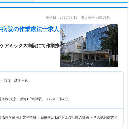
更新日：2026/07/13 求人番号：601346
井病院
の作業療法士求人
♪ケアミックス病院にて作業療
～
程度 諸手当込
道本線(東京－熱海)「焼津駅」（バス・車4分）
ける理学療法士業務全般 ・日動生活動作および活動の訓練 ・その他付随業務