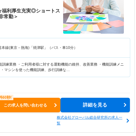
☆福利厚生充実◎ショートス
非常勤＞
道本線(東京－熱海)「焼津駅」（バス・車10分）
能訓練業務 ・ご利用者様に対する運動機能の維持、改善業務 ・機能訓練メニ
 ・マシンを使った機能訓練、歩行訓練な…
詳細を見る
この求人を問い合わせる
株式会社グローバル総合研究所の求人一
覧