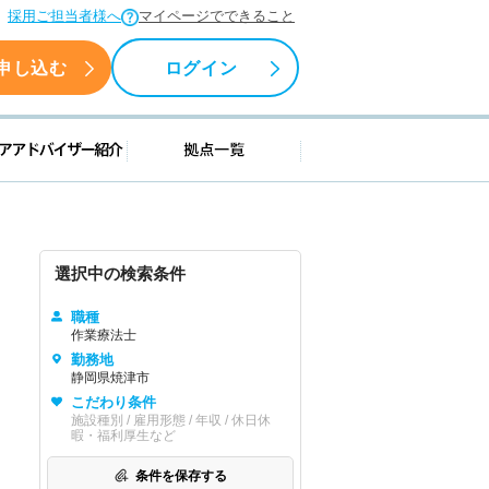
採用ご担当者様へ
マイページでできること
申し込む
ログイン
援情報
キャリアアドバイザー紹介
拠点一覧
選択中の検索条件
職種
作業療法士
勤務地
静岡県焼津市
こだわり条件
施設種別 / 雇用形態 / 年収 / 休日休
暇・福利厚生など
条件を保存する