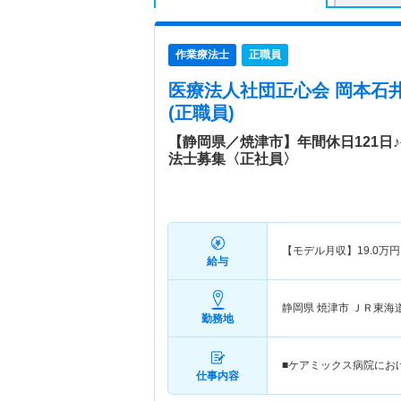
作業療法士
正職員
医療法人社団正心会 岡本石
(正職員)
【静岡県／焼津市】年間休日121日
法士募集〈正社員〉
【モデル月収】
19.0
万円
給与
静岡県 焼津市
ＪＲ東海
勤務地
■ケアミックス病院にお
仕事内容