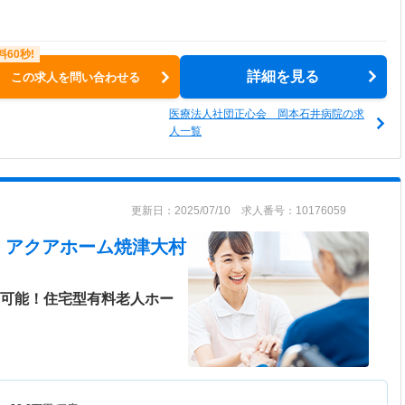
詳細を見る
この求人を問い合わせる
医療法人社団正心会 岡本石井病院の求
人一覧
更新日：2025/07/10 求人番号：10176059
 アクアホーム焼津大村
勤可能！住宅型有料老人ホー