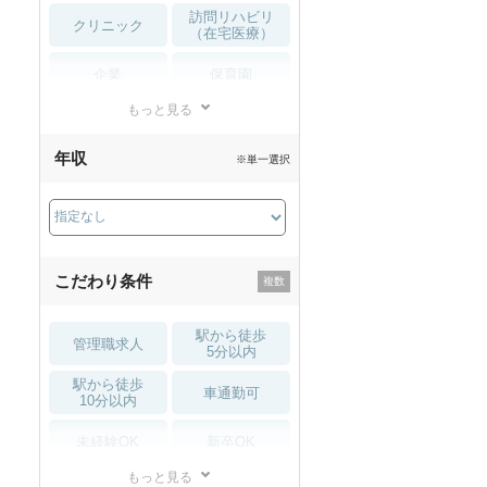
訪問リハビリ
クリニック
（在宅医療）
企業
保育園
もっと見る
小児リハビリ
整骨院
年収
※単一選択
接骨院
訪問マッサージ
薬局・
その他
ドラッグストア
こだわり条件
駅から徒歩
管理職求人
5分以内
駅から徒歩
車通勤可
10分以内
未経験OK
新卒OK
もっと見る