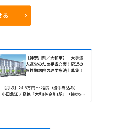
せる
【神奈川県／大和市】 大手法
人運営のため手当充実！駅近の
急性期病院の理学療法士募集！
【月収】24.6万円 ～ 程度（諸手当込み）
小田急江ノ島線「大和(神奈川)駅」（徒歩5分）
【月収】28