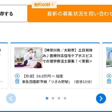
最新の募集状況を問い合わ
存する
特
【神奈川県／大和市】土日祝休
て
み♪医療対応住宅ケアホスピス
での理学療法士募集！＜常勤＞
【月収】30.0万円 ～ 程度
「大和(神奈川)駅」（徒歩12分）
東急田園都市線「つきみ野駅」（徒歩13分）