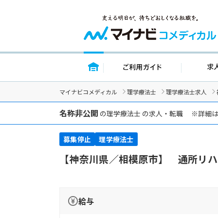
トップページ
ご利用ガイ
マイナビコメディカル
理学療法士
理学療法士求人
名称非公開
の理学療法士 の求人・転職 ※詳細
募集停止
理学療法士
【神奈川県／相模原市】 通所リハ
給与