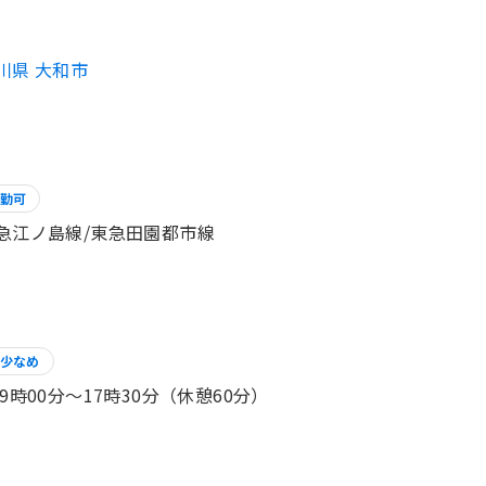
川県 大和市
勤可
急江ノ島線/東急田園都市線
少なめ
 9時00分〜17時30分（休憩60分）