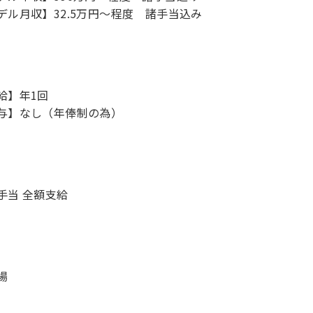
デル月収】32.5万円〜程度 諸手当込み
給】年1回
与】なし（年俸制の為）
手当 全額支給
場