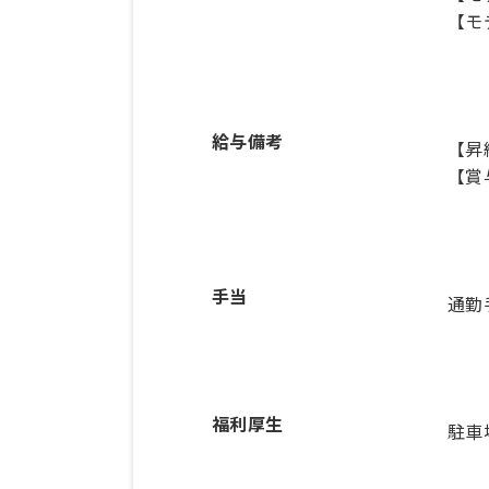
【モ
給与備考
【昇
【賞
手当
通勤
福利厚生
駐車