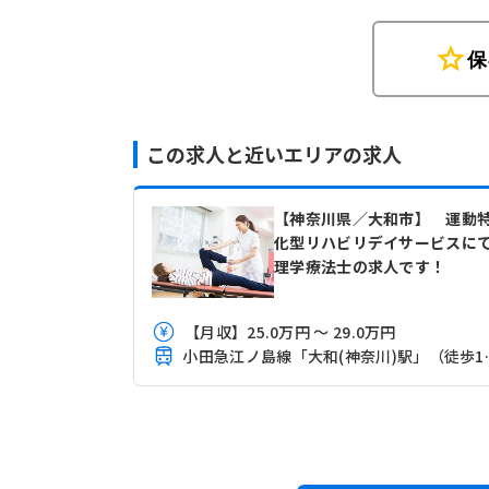
star
保
この求人と近いエリアの求人
【神奈川県／大和市】 運動
化型リハビリデイサービスに
理学療法士の求人です！
【月収】25.0万円 ～ 29.0万円
小田急江ノ島線