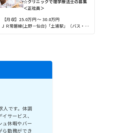
☆クリニックで理学療法士の募集
＜正社員＞
【月収】25.0万円 ～ 30.0万円
【月収】23
ＪＲ常磐線(上野－仙台)「土浦駅」（バス・車10分）
求人です。体調
デイサービス、
シュ休暇やバー
がら勤務ができ