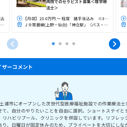
病院でのセラピスト募集＜理学療
法士＞
当込
【月収】23.0万円 ～ 程度 諸手当込み ※3年専門卒モデル
ＪＲ常磐線(上野－仙台)「土浦駅」（バス・車12分）
ＪＲ常磐線(上野－仙台)「神立駅」（バス・車6分）
イザーコメント
0月、土浦市にオープンした次世代型医療福祉施設での作業療法士
せて、自分のやりたいことを自由に選択。ショートステイと
、リハビリプール、クリニックを併設しています。リフレッ
あり、日曜日が固定休みのため、プライベートを大切にしな