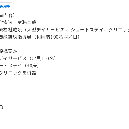
採用中
事内容】
学療法士業務全般
療福祉施設（大型デイサービス 、ショートステイ、クリニッ
機能訓練指導員（利用者100名弱／日）
設概要≫
デイサービス（定員110名）
ートステイ（30床）
クリニックを併設
員