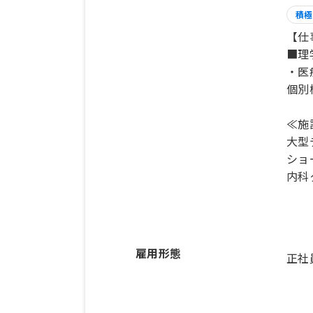
積極
【仕
■理
・医
個別
≪施
大型
ショ
内科
雇用形態
正社