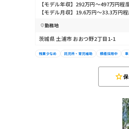
【モデル年収】292万円〜497万円
【モデル月収】19.6万円〜33.3万
勤務地
茨城県 土浦市 おおつ野2丁目1-1
残業少なめ
託児所・育児補助
積極採用中
車
star
保