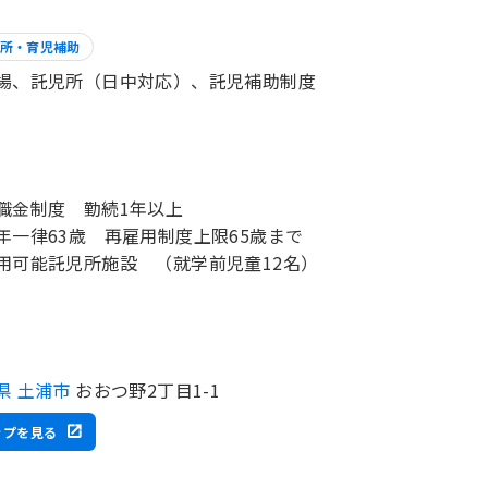
所・育児補助
場、託児所（日中対応）、託児補助制度
職金制度 勤続1年以上
年一律63歳 再雇用制度上限65歳まで
用可能託児所施設 （就学前児童12名）
県 土浦市
おおつ野2丁目1-1
ップを見る