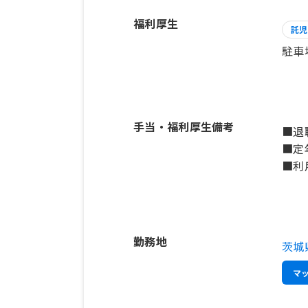
福利厚生
託児
駐車
手当・福利厚生備考
■退
■定
■利
勤務地
茨城
マ