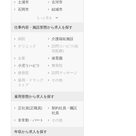
静岡県
愛知県
三重県
土浦市
古河市
滋賀県
京都府
大阪府
石岡市
結城市
兵庫県
奈良県
和歌山県
龍ケ崎市
下妻市
もっと見る
鳥取県
島根県
岡山県
常総市
常陸太田市
仕事内容・施設形態から求人を探す
広島県
山口県
徳島県
高萩市
北茨城市
香川県
愛媛県
高知県
笠間市
取手市
病院
介護福祉施設
福岡県
佐賀県
長崎県
牛久市
つくば市
クリニック
訪問リハビリ(在
宅医療)
熊本県
大分県
宮崎県
ひたちなか市
鹿嶋市
企業
保育園
鹿児島県
沖縄県
潮来市
守谷市
小児リハビリ
整骨院
常陸大宮市
那珂市
接骨院
訪問マッサージ
筑西市
坂東市
薬局・ドラッグ
その他
稲敷市
かすみがうら市
ストア
桜川市
神栖市
雇用形態から求人を探す
行方市
鉾田市
つくばみらい市
小美玉市
正社員(正職員)
契約社員・嘱託
東茨城郡茨城町
東茨城郡大洗町
社員
東茨城郡城里町
那珂郡東海村
非常勤・パート
その他
久慈郡大子町
稲敷郡美浦村
年収から求人を探す
稲敷郡阿見町
稲敷郡河内町