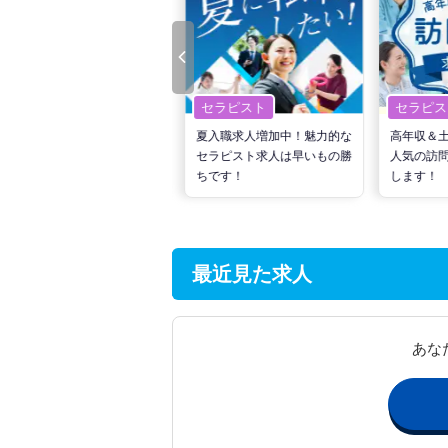
セラピスト
セラピスト
セラピス
転職で高収入を狙う！計画的
夏入職求人増加中！魅力的な
高年収＆
な活動でPTの好条件求人を
セラピスト求人は早いもの勝
人気の訪
見つけるには？
ちです！
します！
最近見た求人
あな