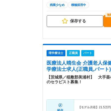
残業少なめ
積極採用中
保存する
理学療法士
正職員
パート
医療法人晴生会 介護老人保
学療法士求人(正職員,パート)
【茨城県／稲敷郡美浦村】 大手葵
のセラピスト募集！
【モデル月収】
21.5
万円
給与