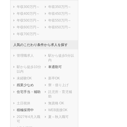
結城郡八千代町
猿島郡五霞町
年収300万円～
年収350万円～
猿島郡境町
北相馬郡利根町
年収400万円～
年収450万円～
年収500万円～
年収550万円～
年収600万円～
年収650万円～
年収700万円～
人気のこだわり条件から求人を探す
管理職求人
駅から徒歩5分以
内
駅から徒歩10分
車通勤可
以内
未経験OK
新卒OK
残業少なめ
寮・借り上げ
住宅手当・補助
託児所・育児補
助
土日祝休
無資格 OK
積極採用中
WEB面接OK
2027年4月入職
夏～秋入職可
可