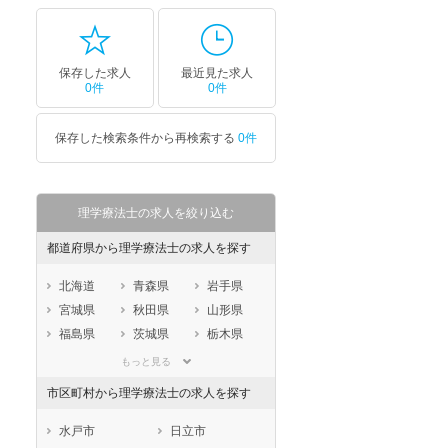
保存した求人
最近見た求人
0件
0件
セラピスト
セラピスト
ートダ
世の中の需要の高まりととも
ワークライフバランス重視派
保存した検索条件から再検索する
0件
スト向け
に増加傾向の「介護施設」求
の方へ！なぜ120日が基準？
人をご紹介！
数え方も解説
理学療法士の求人を絞り込む
都道府県から理学療法士の求人を探す
北海道
青森県
岩手県
宮城県
秋田県
山形県
福島県
茨城県
栃木県
群馬県
埼玉県
千葉県
もっと見る
東京都
神奈川県
新潟県
市区町村から理学療法士の求人を探す
山梨県
長野県
富山県
石川県
福井県
岐阜県
水戸市
日立市