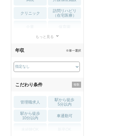
訪問リハビリ
クリニック
（在宅医療）
企業
保育園
もっと見る
小児リハビリ
整骨院
年収
※単一選択
接骨院
訪問マッサージ
薬局・
その他
ドラッグストア
こだわり条件
駅から徒歩
管理職求人
5分以内
駅から徒歩
車通勤可
10分以内
未経験OK
新卒OK