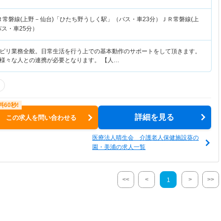
Ｒ常磐線(上野－仙台)「ひたち野うしく駅」（バス・車23分）ＪＲ常磐線(上
ス・車25分）
ビリ業務全般。日常生活を行う上での基本動作のサポートをして頂きます。
様々な人との連携が必要となります。 【人…
詳細を見る
この求人を問い合わせる
医療法人晴生会 介護老人保健施設葵の
園・美浦の求人一覧
<<
<
>
>>
1