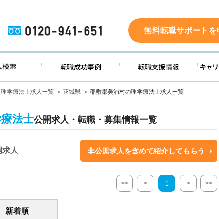
0120-941-651
無料転職サポートを
ド
求人検索
転職成功事例
転職支
理学療法士求人一覧
茨城県
稲敷郡美浦村の理学療法士求人一覧
学療法士
公開求人・転職・募集情報一覧
開求人
非公開求人を含めて紹介してもらう
<<
<
>
>>
1
新着順