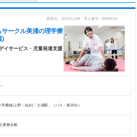
更新日：2025/11/28 求人番号：9083634
もサークル美浦
の理学療
)
デイサービス・児童発達支援
～
Ｒ常磐線(上野－仙台)「土浦駅」（バス・車28分）
法士業務全般