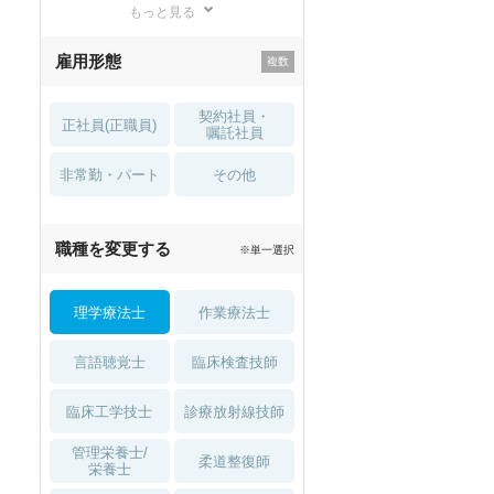
もっと見る
残業少なめ
寮・借り上げ
雇用形態
託児所・
住宅手当・補助
育児補助
契約社員・
正社員(正職員)
土日祝休
無資格 OK
嘱託社員
非常勤・パート
積極採用中
WEB面接OK
その他
2027年4月入職可
夏～秋入職可
職種を変更する
※単一選択
1月入職可
理学療法士
作業療法士
言語聴覚士
臨床検査技師
臨床工学技士
診療放射線技師
管理栄養士/
柔道整復師
栄養士