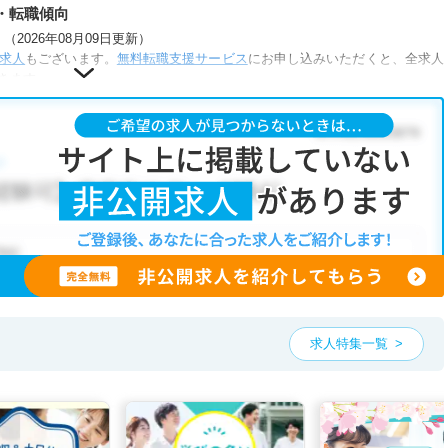
・転職傾向
2026年08月09日更新）
求人
もございます。
無料転職支援サービス
にお申し込みいただくと、全求人
きます。
な条件が人気です。
助あり
・
正社員(正職員)
・
介護福祉施設
・
小児リハビリ
・
保育園
こだわり条件」から検索いただくか、お気軽にお問い合わせください。
可能です。
、ご希望条件をヒアリングした上で求人をご提案いたします。
望条件をピックアップした求人特集
をぜひご活用ください。
お気軽にご相談ください。
求人特集一覧