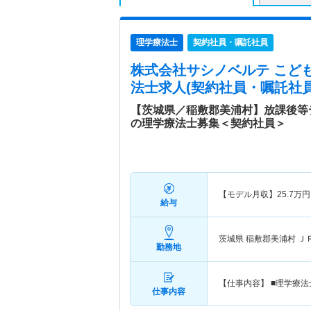
理学療法士
契約社員・嘱託社員
株式会社サシノベルテ こど
法士求人(契約社員・嘱託社員
【茨城県／稲敷郡美浦村】放課後等
の理学療法士募集＜契約社員＞
【モデル月収】
25.7
万円
給与
茨城県 稲敷郡美浦村
Ｊ
勤務地
【仕事内容】 ■理学療
仕事内容