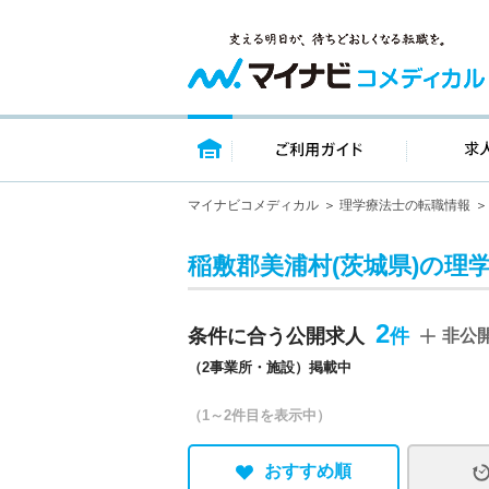
トップページ
ご利用ガイ
マイナビコメディカル
理学療法士の転職情報
稲敷郡美浦村(茨城県)の理
2
条件に合う公開求人
非公
（2事業所・施設）掲載中
（1～2件目を表示中）
おすすめ順