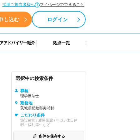
採用ご担当者様へ
マイページでできること
申し込む
ログイン
援情報
キャリアアドバイザー紹介
拠点一覧
選択中の検索条件
職種
理学療法士
勤務地
茨城県稲敷郡美浦村
こだわり条件
施設種別 / 雇用形態 / 年収 / 休日休
暇・福利厚生など
条件を保存する