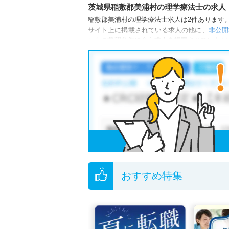
茨城県稲敷郡美浦村の理学療法士の求人
稲敷郡美浦村の理学療法士求人は2件あります。（
サイト上に掲載されている求人の他に、
非公開
からご希望条件に合う求人を提案させていただ
稲敷郡美浦村の理学療法士求人では以下のよう
・
積極採用中
・
残業少なめ
・
住宅手当・補
他の条件でも人気の求人がございますので、「
全国の理学療法士求人
から検索いただくことも
無料転職支援サービス
にお申し込みいただくと
ご希望条件がまだ定まっていない方は
人気の希
転職支援の他、情報収集や募集状況の確認も、
おすすめ特集