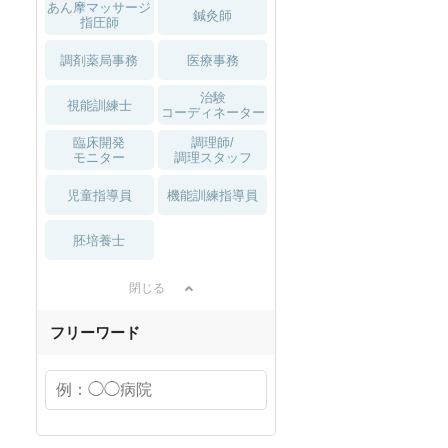
あん摩マッサージ
鍼灸師
指圧師
調剤薬局事務
医療事務
治験
視能訓練士
コーディネーター
臨床開発
調理師/
モニター
調理スタッフ
児童指導員
機能訓練指導員
胚培養士
閉じる
フリーワード