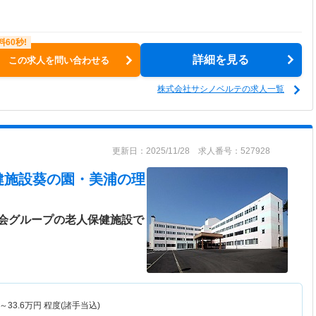
詳細を見る
この求人を問い合わせる
株式会社サシノベルテの求人一覧
更新日：2025/11/28 求人番号：527928
健施設葵の園・美浦
の理
会グループの老人保健施設で
～
33.6
万円
程度(諸手当込)