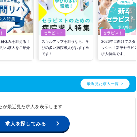
ト
セラピスト
セラピスト
土日休みを狙える！
スキルアップを狙うなら、学
2026年に向けてスタ
問リハ求人をご紹介
びの多い病院求人がおすすめ
ッシュ！新卒セラピ
です！
求人特集です。
最近見た求人一覧
たが最近見た求人を表示します
求人を探してみる