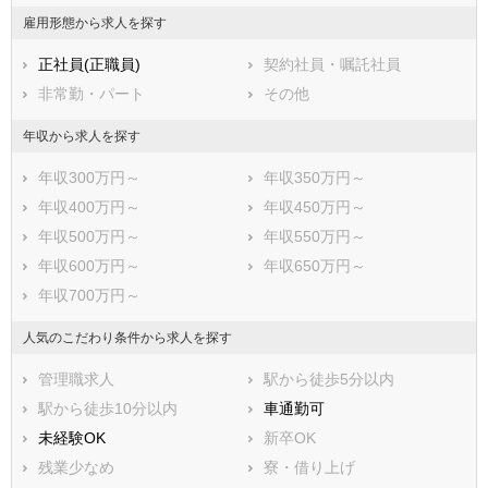
東茨城郡城里町
那珂郡東海村
雇用形態から求人を探す
久慈郡大子町
稲敷郡美浦村
正社員(正職員)
契約社員・嘱託社員
稲敷郡阿見町
稲敷郡河内町
非常勤・パート
その他
結城郡八千代町
猿島郡五霞町
猿島郡境町
北相馬郡利根町
年収から求人を探す
年収300万円～
年収350万円～
年収400万円～
年収450万円～
年収500万円～
年収550万円～
年収600万円～
年収650万円～
年収700万円～
人気のこだわり条件から求人を探す
管理職求人
駅から徒歩5分以内
駅から徒歩10分以内
車通勤可
未経験OK
新卒OK
残業少なめ
寮・借り上げ