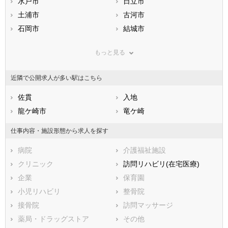
静岡県
水戸市
愛知県
日立市
三重県
滋賀県
土浦市
京都府
古河市
大阪府
兵庫県
石岡市
奈良県
結城市
和歌山県
鳥取県
龍ケ崎市
島根県
下妻市
岡山県
もっと見る
広島県
常総市
山口県
常陸太田市
徳島県
香川県
高萩市
愛媛県
北茨城市
高知県
近隣で公開求人が多い駅はこちら
福岡県
笠間市
佐賀県
取手市
長崎県
熊本県
牛久市
佐貫
大分県
つくば市
入地
宮崎県
鹿児島県
ひたちなか市
龍ケ崎市
沖縄県
鹿嶋市
竜ケ崎
潮来市
守谷市
仕事内容・施設形態から求人を探す
常陸大宮市
那珂市
病院
介護福祉施設
筑西市
坂東市
クリニック
訪問リハビリ(在宅医療)
稲敷市
かすみがうら市
企業
保育園
桜川市
神栖市
小児リハビリ
整骨院
行方市
鉾田市
接骨院
訪問マッサージ
つくばみらい市
小美玉市
薬局・ドラッグストア
その他
東茨城郡茨城町
東茨城郡大洗町