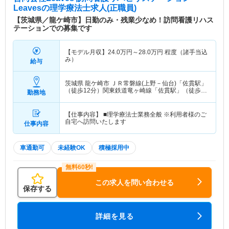
Leaves
の理学療法士求人(正職員)
【茨城県／龍ケ崎市】日勤のみ・残業少なめ！訪問看護リハス
テーションでの募集です
【モデル月収】
24.0
万円～
28.0
万円
程度（諸手当込
み）
給与
茨城県 龍ケ崎市
ＪＲ常磐線(上野－仙台)「佐貫駅」
（徒歩12分）関東鉄道竜ヶ崎線「佐貫駅」（徒歩
勤務地
12分）
【仕事内容】 ■理学療法士業務全般 ※利用者様のご
自宅へ訪問いたします
仕事内容
車通勤可
未経験OK
積極採用中
この求人を問い合わせる
保存する
詳細を見る