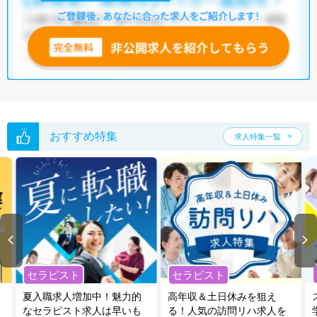
いただくか、お気軽にお問い合わせください。
全国の理学療法士求人
から検索いただくことも可能です。
無料転職支援サービス
にお申し込みいただくと、ご希望条件をヒアリン
グした上で求人をご提案いたします。
ご希望条件がまだ定まっていない方は
人気の希望条件をピックアップし
た求人特集
をぜひご活用ください。
転職支援の他、情報収集や募集状況の確認も、お気軽にご相談くださ
い。
おすすめ特集
求人特集一覧
セラピスト
セラピスト
夏入職求人増加中！魅力的
高年収＆土日休みを狙え
なセラピスト求人は早いも
る！人気の訪問リハ求人を