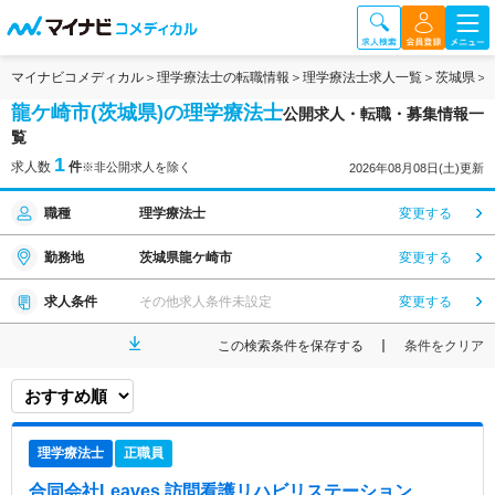
マイナビコメディカル
理学療法士の転職情報
理学療法士求人一覧
茨城県
龍ケ崎市(茨城県)の理学療法士
公開求人・転職・募集情報一
覧
1
求人数
件
※非公開求人を除く
2026年08月08日(土)更新
職種
理学療法士
変更する
勤務地
茨城県龍ケ崎市
変更する
求人条件
その他求人条件未設定
変更する
この検索条件を保存する
条件をクリア
理学療法士
正職員
合同会社Leaves 訪問看護リハビリステーション