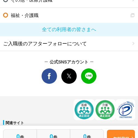
福祉・介護職
全ての利用者の皆さまへ
ご入職後のアフターフォローについて
公式SNSアカウント
関連サイト
マイナビDOCTOR
│
マイナビ看護師
│
マイナビ薬剤師
│
マイナビ保育士
0
0
0
件
件
件
運営会社