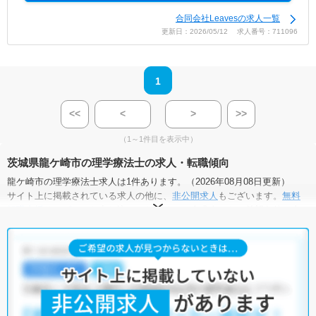
合同会社Leavesの求人一覧
更新日：2026/05/12 求人番号：711096
1
<<
<
>
>>
（1～1件目を表示中）
茨城県龍ケ崎市の理学療法士の求人・転職傾向
龍ケ崎市の理学療法士求人は1件あります。（2026年08月08日更新）
サイト上に掲載されている求人の他に、
非公開求人
もございます。
無料
転職支援サービス
にお申し込みいただくと、全求人からご希望条件に合
う求人を提案させていただきます。
龍ケ崎市の理学療法士求人では以下のような条件が人気です。
・
積極採用中
・
未経験OK
・
正社員(正職員)
・
訪問リハビリ(在宅医
療)
他の条件でも人気の求人がございますので、「こだわり条件」から検索