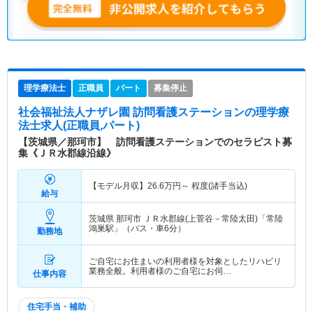
理学療法士
正職員
パート
募集停止
社会福祉法人ナザレ園 訪問看護ステーション
の理学療
法士求人(正職員,パート)
【茨城県／那珂市】 訪問看護ステーションでのセラピスト募
集《ＪＲ水郡線沿線》
【モデル月収】
26.6
万円～
程度(諸手当込)
給与
茨城県 那珂市
ＪＲ水郡線(上菅谷－常陸太田)「常陸
鴻巣駅」（バス・車6分）
勤務地
ご自宅にお住まいの利用者様を対象としたリハビリ
業務全般。利用者様のご自宅にお伺…
仕事内容
住宅手当・補助