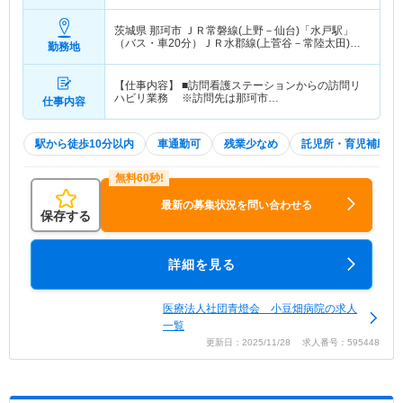
当込）
茨城県 那珂市
ＪＲ常磐線(上野－仙台)「水戸駅」
（バス・車20分）ＪＲ水郡線(上菅谷－常陸太田)
勤務地
「上菅谷駅」（徒歩10分） 他
【仕事内容】 ■訪問看護ステーションからの訪問リ
ハビリ業務 ※訪問先は那珂市…
仕事内容
駅から徒歩10分以内
車通勤可
残業少なめ
託児所・育児補助
最新の募集状況を問い合わせる
保存する
詳細を見る
医療法人社団青燈会 小豆畑病院の求人
一覧
更新日：2025/11/28 求人番号：595448