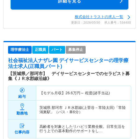
詳細を見る
株式会社トラストの求人一覧
更新日：2026/05/30 求人番号：534400
理学療法士
正職員
パート
募集停止
社会福祉法人ナザレ園 デイサービスセンター
の理学療
法士求人(正職員,パート)
【茨城県／那珂市】 デイサービスセンターでのセラピスト募
集《ＪＲ水郡線沿線》
【モデル月収】
26.6
万円～
程度(諸手当込)
給与
茨城県 那珂市
ＪＲ水郡線(上菅谷－常陸太田)「常陸
鴻巣駅」（バス・車6分）
勤務地
高齢者を対象としたリハビリ業務全般。日常生活を
行う上での基本動作のサポートをし…
仕事内容