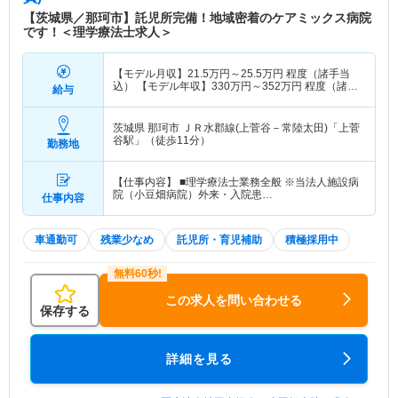
【茨城県／那珂市】託児所完備！地域密着のケアミックス病院
です！＜理学療法士求人＞
【モデル月収】
21.5
万円～
25.5
万円
程度（諸手当
込） 【モデル年収】
330
万円～
352
万円
程度（諸手
給与
当込）
茨城県 那珂市
ＪＲ水郡線(上菅谷－常陸太田)「上菅
谷駅」（徒歩11分）
勤務地
【仕事内容】 ■理学療法士業務全般 ※当法人施設病
院（小豆畑病院）外来・入院患…
仕事内容
車通勤可
残業少なめ
託児所・育児補助
積極採用中
この求人を問い合わせる
保存する
詳細を見る