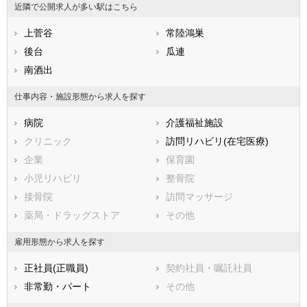
近隣で公開求人が多い駅はこちら
福岡県
笠間市
佐賀県
取手市
長崎県
熊本県
牛久市
上菅谷
大分県
つくば市
常陸鴻巣
宮崎県
鹿児島県
ひたちなか市
後台
沖縄県
鹿嶋市
瓜連
潮来市
南酒出
守谷市
常陸大宮市
那珂市
仕事内容・施設形態から求人を探す
筑西市
坂東市
病院
介護福祉施設
稲敷市
かすみがうら市
クリニック
訪問リハビリ(在宅医療)
桜川市
神栖市
企業
保育園
行方市
鉾田市
小児リハビリ
整骨院
つくばみらい市
小美玉市
接骨院
訪問マッサージ
東茨城郡茨城町
東茨城郡大洗町
薬局・ドラッグストア
その他
東茨城郡城里町
那珂郡東海村
久慈郡大子町
稲敷郡美浦村
雇用形態から求人を探す
稲敷郡阿見町
稲敷郡河内町
正社員(正職員)
契約社員・嘱託社員
結城郡八千代町
猿島郡五霞町
非常勤・パート
その他
猿島郡境町
北相馬郡利根町