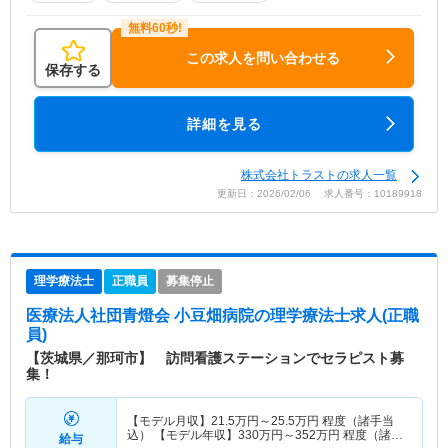
この求人を問い合わせる
保存する
詳細を見る
株式会社トラストの求人一覧
更新日：2026/02/06 求人番号：10189918
理学療法士
正職員
募集停止
医療法人社団青燈会 小豆畑病院
の理学療法士求人(正職
員)
【茨城県／那珂市】 訪問看護ステーションでセラピスト募
集！
【モデル月収】
21.5
万円～
25.5
万円
程度（諸手当
込） 【モデル年収】
330
万円～
352
万円
程度（諸手
給与