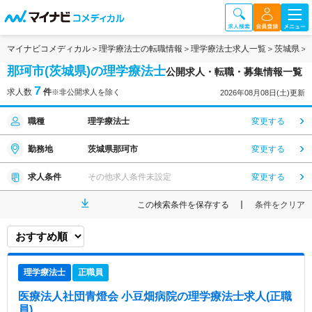
マイナビコメディカル
理学療法士の転職情報
理学療法士求人一覧
茨城県
那珂市(茨城県)の理学療法士
公開求人・転職・募集情報一覧
7
求人数
件
※非公開求人を除く
2026年08月08日(土)更新
職種
理学療法士
変更する
勤務地
茨城県那珂市
変更する
求人条件
その他求人条件未設定
変更する
この検索条件を保存する
条件をクリア
理学療法士
正職員
医療法人社団青燈会 小豆畑病院
の理学療法士求人(正職
員)