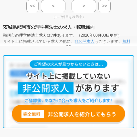
<<
<
>
>>
（1～7件目を表示中）
茨城県那珂市の理学療法士の求人・転職傾向
那珂市の理学療法士求人は7件あります。（2026年08月08日更新）
サイト上に掲載されている求人の他に、
非公開求人
もございます。
無料
転職支援サービス
にお申し込みいただくと、全求人からご希望条件に合
う求人を提案させていただきます。
那珂市の理学療法士求人では以下のような条件が人気です。
・
積極採用中
・
残業少なめ
・
住宅手当・補助あり
・
正社員(正職員)
・
病院
・
介護福祉施設
・
訪問リハビリ(在宅医療)
他の条件でも人気の求人がございますので、「こだわり条件」から検索
いただくか、お気軽にお問い合わせください。
全国の理学療法士求人
から検索いただくことも可能です。
無料転職支援サービス
にお申し込みいただくと、ご希望条件をヒアリン
グした上で求人をご提案いたします。
ご希望条件がまだ定まっていない方は
人気の希望条件をピックアップし
た求人特集
をぜひご活用ください。