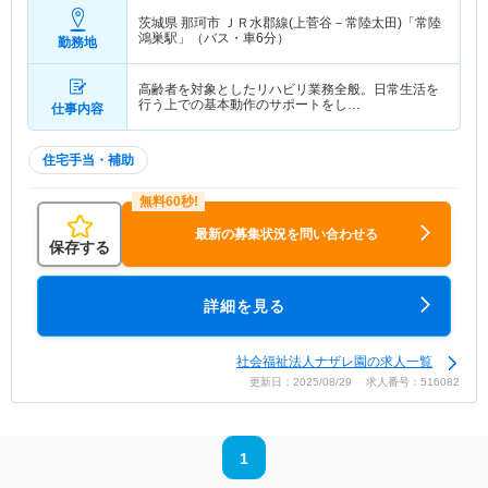
茨城県 那珂市
ＪＲ水郡線(上菅谷－常陸太田)「常陸
鴻巣駅」（バス・車6分）
勤務地
高齢者を対象としたリハビリ業務全般。日常生活を
行う上での基本動作のサポートをし…
仕事内容
住宅手当・補助
最新の募集状況を問い合わせる
保存する
詳細を見る
社会福祉法人ナザレ園の求人一覧
更新日：2025/08/29 求人番号：516082
1