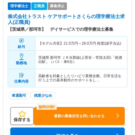
理学療法士
正職員
募集停止
株式会社トラスト ケアサポートさくら
の理学療法士求
人(正職員)
【茨城県／那珂市】 デイサービスでの理学療法士募集
【モデル月収】
21.0
万円～
28.0
万円
程度(諸手当込)
給与
茨城県 那珂市
ＪＲ水郡線(上菅谷－常陸太田)「南酒
出駅」（バス・車6分）
勤務地
高齢者を対象としたリハビリ業務全般。日常生活を
行う上での基本動作のサポートをし…
仕事内容
車通勤可
残業少なめ
最新の募集状況を問い合わせる
保存する