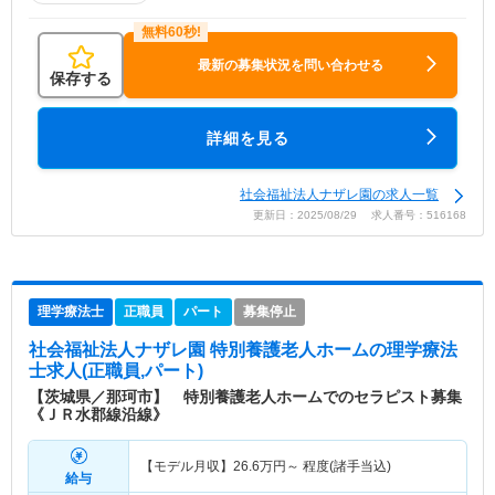
最新の募集状況を問い合わせる
保存する
詳細を見る
社会福祉法人ナザレ園の求人一覧
更新日：2025/08/29 求人番号：516168
理学療法士
正職員
パート
募集停止
社会福祉法人ナザレ園 特別養護老人ホーム
の理学療法
士求人(正職員,パート)
【茨城県／那珂市】 特別養護老人ホームでのセラピスト募集
《ＪＲ水郡線沿線》
【モデル月収】
26.6
万円～
程度(諸手当込)
給与