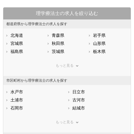
理学療法士の求人を絞り込む
都道府県から理学療法士の求人を探す
北海道
青森県
岩手県
宮城県
秋田県
山形県
福島県
茨城県
栃木県
群馬県
埼玉県
千葉県
もっと見る
東京都
神奈川県
新潟県
山梨県
長野県
富山県
市区町村から理学療法士の求人を探す
石川県
福井県
岐阜県
静岡県
水戸市
愛知県
日立市
三重県
滋賀県
土浦市
京都府
古河市
大阪府
兵庫県
石岡市
奈良県
結城市
和歌山県
鳥取県
龍ケ崎市
島根県
下妻市
岡山県
もっと見る
広島県
常総市
山口県
常陸太田市
徳島県
香川県
高萩市
愛媛県
北茨城市
高知県