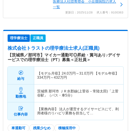
医療法人社団青燈会 小豆畑病院の求人
一覧
更新日：2025/11/28 求人番号：9100363
理学療法士
正職員
株式会社トラスト
の理学療法士求人(正職員)
【茨城県／那珂市】マイカー通勤可◎昇給・賞与あり♪デイサ
ービスでの理学療法士（PT）募集＜正社員＞
【モデル月収】
24.0
万円～
31.0
万円
【モデル年収】
334
万円～
432
万円
給与
茨城県 那珂市
ＪＲ水郡線(上菅谷－常陸太田)「上菅
谷駅」（バス・車5分）
勤務地
【業務内容】 法人が運営するデイサービスにて、利
用者様のリハビリ業務を担当して…
仕事内容
車通勤可
残業少なめ
積極採用中