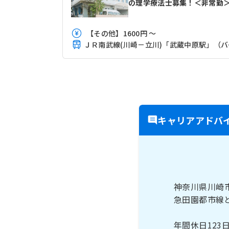
の理学療法士募集！＜非常勤
【その他】1600円 ～
ＪＲ南
キャリアアドバ
神奈川県川崎
急田園都市線
年間休日12