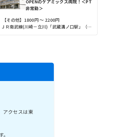
OPENのケアミックス病院！＜PT
非常勤＞
【その他】1800円 ～ 2200円
【月収】24
ＪＲ南武線(川崎－立川)「武蔵溝ノ口駅」（徒歩6分）
。アクセスは東
す。