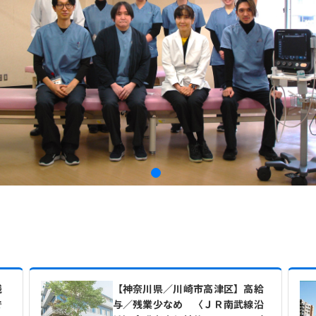
残
【神奈川県／川崎市高津区】高給
で
与／残業少なめ 〈ＪＲ南武線沿