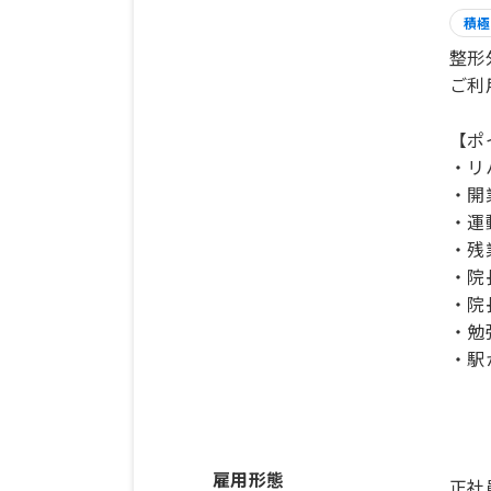
積極
整形
ご利
【ポ
・リ
・開
・運
・残
・院
・院
・勉
・駅
雇用形態
正社