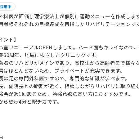
採用中
外科医が評価し理学療法士が個別に運動メニューを作成しま
用者様それぞれの目標達成を目指したリハビリテーションで
イント】
ハ室リニューアルOPENしました。ハード面もキレイなので
業60周年、地域に根ざしたクリニックです。
動器のリハビリがメインであり、高校生から高齢者まで様々
業はほとんどないため、プライベートが充実できます。
長は足の専門外科医ですので、専門的な知識が学べます。
長、副院長との距離が近く、相談しながらリハビリに取り組
強会が週1回あるため、勉強意欲の高い方におすすめです。
から徒歩4分と駅チカです。
員