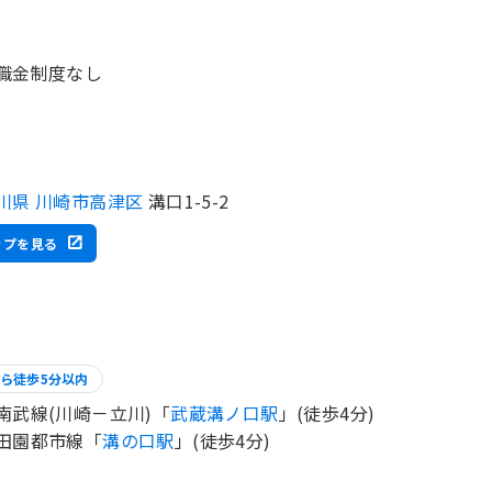
職金制度なし
川県 川崎市高津区
溝口1-5-2
ップを見る
ら徒歩5分以内
南武線(川崎－立川)「
武蔵溝ノ口駅
」(徒歩4分)
田園都市線「
溝の口駅
」(徒歩4分)