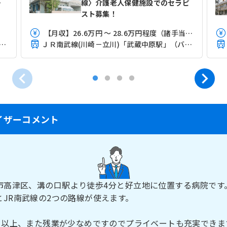
＞
線〉介護老人保健施設でのセラピ
スト募集！
【月収】26.6万円 ～ 28.6万円程度（諸手当込）
武線(川崎－立川)「武蔵中原駅」（バス・車6分）
ＪＲ南武線(川崎－立川)「武蔵中原駅」（バス・車12分）
イザーコメント
市高津区、溝の口駅より徒歩4分と好立地に位置する病院です
とJR南武線の2つの路線が使えます。
3日以上、また残業が少なめですのでプライベートも充実できま