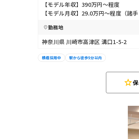
【モデル年収】390万円〜程度
【モデル月収】29.0万円〜程度（諸
勤務地
神奈川県 川崎市高津区 溝口1-5-2
積極採用中
駅から徒歩5分以内
star
保