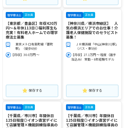
正社員
正社員
理学療法士
理学療法士
【東京都／豊島区】年収420万
【神奈川県／横浜市緑区】 人
円～＆年休113日◎福利厚生も
気の横浜エリアでのお仕事！介
充実！有料老人ホームでの理学
護老人保健施設でのセラピスト
療法士募集
募集！
東京メトロ有楽町線「要町
ＪＲ横浜線「中山(神奈川)駅」
駅」（徒歩6分）
（バス・車5分）
【月収】30.0万円 ～
【月収】27.1万円 ～ 程度（諸手
当込み） 常勤・6年経験モデル
保存する
保存する
正社員
正社員
理学療法士
理学療法士
【千葉県／市川市】年間休日
【千葉県／市川市】年間休日
125日程度◎イオン直営デイに
125日程度◎イオン直営デイに
て店舗管理×機能訓練指導員の
て店舗管理×機能訓練指導員の