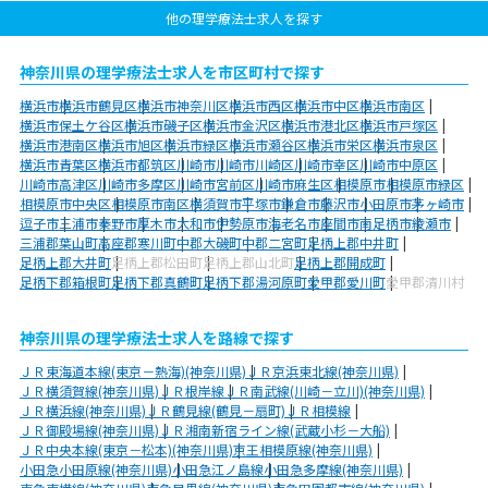
他の理学療法士求人を探す
神奈川県の理学療法士求人を市区町村で探す
横浜市
横浜市鶴見区
横浜市神奈川区
横浜市西区
横浜市中区
横浜市南区
横浜市保土ケ谷区
横浜市磯子区
横浜市金沢区
横浜市港北区
横浜市戸塚区
横浜市港南区
横浜市旭区
横浜市緑区
横浜市瀬谷区
横浜市栄区
横浜市泉区
横浜市青葉区
横浜市都筑区
川崎市
川崎市川崎区
川崎市幸区
川崎市中原区
川崎市高津区
川崎市多摩区
川崎市宮前区
川崎市麻生区
相模原市
相模原市緑区
相模原市中央区
相模原市南区
横須賀市
平塚市
鎌倉市
藤沢市
小田原市
茅ヶ崎市
逗子市
三浦市
秦野市
厚木市
大和市
伊勢原市
海老名市
座間市
南足柄市
綾瀬市
三浦郡葉山町
高座郡寒川町
中郡大磯町
中郡二宮町
足柄上郡中井町
足柄上郡大井町
足柄上郡松田町
足柄上郡山北町
足柄上郡開成町
足柄下郡箱根町
足柄下郡真鶴町
足柄下郡湯河原町
愛甲郡愛川町
愛甲郡清川村
神奈川県の理学療法士求人を路線で探す
ＪＲ東海道本線(東京－熱海)(神奈川県)
ＪＲ京浜東北線(神奈川県)
ＪＲ横須賀線(神奈川県)
ＪＲ根岸線
ＪＲ南武線(川崎－立川)(神奈川県)
ＪＲ横浜線(神奈川県)
ＪＲ鶴見線(鶴見－扇町)
ＪＲ相模線
ＪＲ御殿場線(神奈川県)
ＪＲ湘南新宿ライン線(武蔵小杉－大船)
ＪＲ中央本線(東京－松本)(神奈川県)
京王相模原線(神奈川県)
小田急小田原線(神奈川県)
小田急江ノ島線
小田急多摩線(神奈川県)