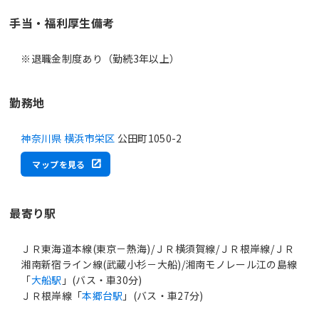
手当・福利厚生備考
※退職金制度あり（勤続3年以上）
勤務地
神奈川県 横浜市栄区
公田町1050-2
マップを見る
最寄り駅
ＪＲ東海道本線(東京－熱海)/ＪＲ横須賀線/ＪＲ根岸線/ＪＲ
湘南新宿ライン線(武蔵小杉－大船)/湘南モノレール江の島線
「
大船駅
」(バス・車30分)
ＪＲ根岸線「
本郷台駅
」(バス・車27分)