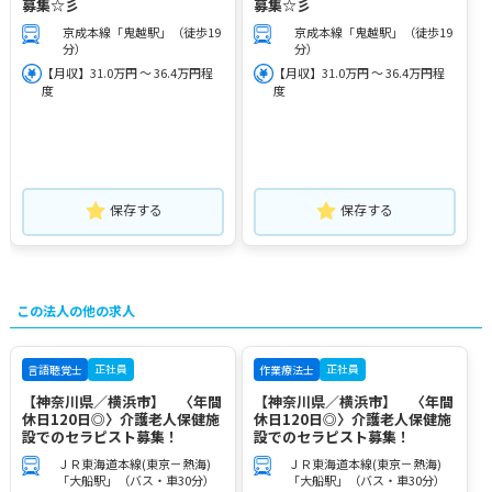
募集☆彡
募集☆彡
京成本線「鬼越駅」（徒歩19
京成本線「鬼越駅」（徒歩19
分）
分）
【月収】31.0万円 ～ 36.4万円程
【月収】31.0万円 ～ 36.4万円程
度
度
保存する
保存する
この法人の他の求人
正社員
正社員
言語聴覚士
作業療法士
【神奈川県／横浜市】 〈年間
【神奈川県／横浜市】 〈年間
休日120日◎〉介護老人保健施
休日120日◎〉介護老人保健施
設でのセラピスト募集！
設でのセラピスト募集！
ＪＲ東海道本線(東京－熱海)
ＪＲ東海道本線(東京－熱海)
「大船駅」（バス・車30分）
「大船駅」（バス・車30分）