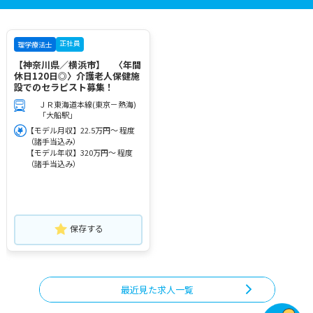
正社員
理学療法士
【神奈川県／横浜市】 〈年間
休日120日◎〉介護老人保健施
設でのセラピスト募集！
ＪＲ東海道本線(東京－熱海)
「大船駅」
【モデル月収】22.5万円～ 程度
（諸手当込み）
【モデル年収】320万円～ 程度
（諸手当込み）
保存する
最近見た求人一覧