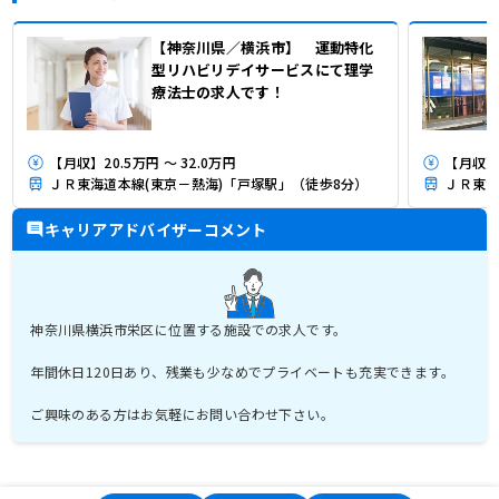
【神奈川県／横浜市】 運動特化
型リハビリデイサービスにて理学
療法士の求人です！
【月収】20.5万円 ～ 32.0万円
【月収】
ＪＲ東海道本線(東京－熱海)「戸塚駅」（徒歩8分）
ＪＲ東海
キャリアアドバイザーコメント
神奈川県横浜市栄区に位置する施設での求人です。
年間休日120日あり、残業も少なめでプライベートも充実できます。
ご興味のある方はお気軽にお問い合わせ下さい。