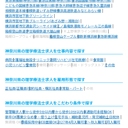
東急東横線(神奈川県)
東急目黒線(神奈川県)
東急田園都市線(神奈川県)
こどもの国線
京急本線(神奈川県)
京急大師線
京急逗子線
京急久里浜線
相模鉄道本線
相模鉄道いずみ野線
横浜高速鉄道みなとみらい線
横浜市営地下鉄グリーンライン
横浜市営地下鉄ブルーライン(あざみ野－湘南台)
横浜新都市交通金沢シーサイド線
江ノ島電鉄
湘南モノレール江の島線
箱根登山鉄道
伊豆箱根鉄道大雄山線
ＪＲ上野東京ライン(神奈川県)
箱根ロープウェイ
箱根海賊船
箱根登山ケーブル
相鉄新横浜線
東急新横浜線
神奈川県の理学療法士求人を仕事内容で探す
病院
介護福祉施設
クリニック
訪問リハビリ(在宅医療)
企業
保育園
小児リハビリ
整骨院
接骨院
訪問マッサージ
薬局・ドラッグストア
その他
神奈川県の理学療法士求人を雇用形態で探す
正社員(正職員)
契約社員・嘱託社員
非常勤・パート
その他
神奈川県の理学療法士求人をこだわり条件で探す
管理職求人
駅から徒歩5分以内
駅から徒歩10分以内
車通勤可
未経験OK
新卒OK
残業少なめ
寮・借り上げ
住宅手当・補助
託児所・育児補助
土日祝休
無資格 OK
積極採用中
WEB面接OK
2027年4月入職可
夏～秋入職可
1月入職可