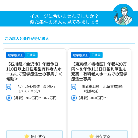
イメージに合いませんでしたか？
似た条件の求人も見てみましょう
この求人と条件が近い求人
正社員
正社員
理学療法士
理学療法士
【石川県／金沢市】年間休日
【東京都／板橋区】年収420万
110日以上◎住宅型有料老人ホ
円～＆年休113日◎福利厚生も
ームにて理学療法士の募集♪＜
充実！有料老人ホームでの理学
常勤＞
療法士募集
IRいしかわ鉄道「金沢駅」
東武東上線「大山(東京)駅」
（バス・車6分）
（徒歩8分）
【月収】28.2万円 ～ 36.2万円
【月収】30.0万円 ～
保存する
保存する