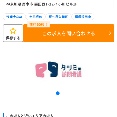
神奈川県 厚木市 妻田西1-22-7 小川ビル1F
残業少なめ
土日祝休
夏～秋入職可
積極採用中
star
この求人を問い合わせる
保存する
この求人と近いエリアの求人