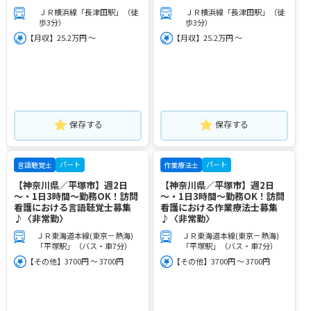
ＪＲ横浜線「長津田駅」（徒
ＪＲ横浜線「長津田駅」（徒
歩3分）
歩3分）
【月収】25.2万円 ～
【月収】25.2万円 ～
保存する
保存する
パート
パート
言語聴覚士
作業療法士
【神奈川県／平塚市】週2日
【神奈川県／平塚市】週2日
～・1日3時間～勤務OK！訪問
～・1日3時間～勤務OK！訪問
看護における言語聴覚士募集
看護における作業療法士募集
♪〈非常勤〉
♪〈非常勤〉
ＪＲ東海道本線(東京－熱海)
ＪＲ東海道本線(東京－熱海)
「平塚駅」（バス・車7分）
「平塚駅」（バス・車7分）
【その他】3700円 ～ 3700円
【その他】3700円 ～ 3700円