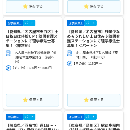
保存する
保存する
パート
パート
理学療法士
理学療法士
【愛知県／名古屋市天白区】土
【愛知県／名古屋市】残業少な
日祝日は時給ＵP！訪問看護ス
め★うれしい土日休み♪訪問看
テーションにて理学療法士募
護ステーションにて理学療法士
集！〈非常勤〉
募集！＜パート＞
名古屋市営地下鉄鶴舞線「植
名古屋市営地下鉄名港線「築
田(名古屋市営)駅」（徒歩5
地口駅」（徒歩3分）
分）
【その他】1150円 ～
【その他】1600円 ～ 2000円
保存する
保存する
パート
パート
理学療法士
理学療法士
【岐阜県／羽島市】週1日～・
【東京都／品川区】駅徒歩圏内
4時間／日～勤務OK◎訪問リハ
／訪問未経験の方歓迎！訪問看