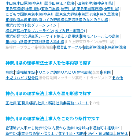
小田急小田原線(神奈川県)
小田急江ノ島線
小田急多摩線(神奈川県)
東急東横線(神奈川県)
東急目黒線(神奈川県)
東急田園都市線(神奈川県)
こどもの国線
京急本線(神奈川県)
京急大師線
京急逗子線
京急久里浜線
相模鉄道本線
相模鉄道いずみ野線
横浜高速鉄道みなとみらい線
横浜市営地下鉄グリーンライン
横浜市営地下鉄ブルーライン(あざみ野－湘南台)
横浜新都市交通金沢シーサイド線
江ノ島電鉄
湘南モノレール江の島線
箱根登山鉄道
伊豆箱根鉄道大雄山線
ＪＲ上野東京ライン(神奈川県)
箱根ロープウェイ
箱根海賊船
箱根登山ケーブル
相鉄新横浜線
東急新横浜線
神奈川県の理学療法士求人を仕事内容で探す
病院
介護福祉施設
クリニック
訪問リハビリ(在宅医療)
企業
保育園
小児リハビリ
整骨院
接骨院
訪問マッサージ
薬局・ドラッグストア
その他
神奈川県の理学療法士求人を雇用形態で探す
正社員(正職員)
契約社員・嘱託社員
非常勤・パート
その他
神奈川県の理学療法士求人をこだわり条件で探す
管理職求人
駅から徒歩5分以内
駅から徒歩10分以内
車通勤可
未経験OK
新卒OK
残業少なめ
寮・借り上げ
住宅手当・補助
託児所・育児補助
土日祝休