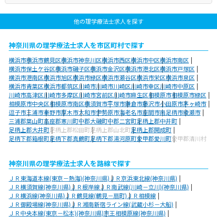
他の理学療法士求人を探す
神奈川県の理学療法士求人を市区町村で探す
横浜市
横浜市鶴見区
横浜市神奈川区
横浜市西区
横浜市中区
横浜市南区
横浜市保土ケ谷区
横浜市磯子区
横浜市金沢区
横浜市港北区
横浜市戸塚区
横浜市港南区
横浜市旭区
横浜市緑区
横浜市瀬谷区
横浜市栄区
横浜市泉区
横浜市青葉区
横浜市都筑区
川崎市
川崎市川崎区
川崎市幸区
川崎市中原区
川崎市高津区
川崎市多摩区
川崎市宮前区
川崎市麻生区
相模原市
相模原市緑区
相模原市中央区
相模原市南区
横須賀市
平塚市
鎌倉市
藤沢市
小田原市
茅ヶ崎市
逗子市
三浦市
秦野市
厚木市
大和市
伊勢原市
海老名市
座間市
南足柄市
綾瀬市
三浦郡葉山町
高座郡寒川町
中郡大磯町
中郡二宮町
足柄上郡中井町
足柄上郡大井町
足柄上郡松田町
足柄上郡山北町
足柄上郡開成町
足柄下郡箱根町
足柄下郡真鶴町
足柄下郡湯河原町
愛甲郡愛川町
愛甲郡清川村
神奈川県の理学療法士求人を路線で探す
ＪＲ東海道本線(東京－熱海)(神奈川県)
ＪＲ京浜東北線(神奈川県)
ＪＲ横須賀線(神奈川県)
ＪＲ根岸線
ＪＲ南武線(川崎－立川)(神奈川県)
ＪＲ横浜線(神奈川県)
ＪＲ鶴見線(鶴見－扇町)
ＪＲ相模線
ＪＲ御殿場線(神奈川県)
ＪＲ湘南新宿ライン線(武蔵小杉－大船)
ＪＲ中央本線(東京－松本)(神奈川県)
京王相模原線(神奈川県)