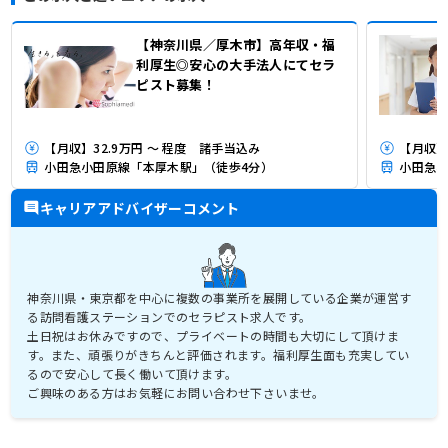
【神奈川県／厚木市】高年収・福
利厚生◎安心の大手法人にてセラ
ピスト募集！
【月収】32.9万円 ～ 程度 諸手当込み
【月収】2
小田急小田原線「本厚木駅」（徒歩4分）
小田急小
キャリアアドバイザーコメント
神奈川県・東京都を中心に複数の事業所を展開している企業が運営す
る訪問看護ステーションでのセラピスト求人です。
土日祝はお休みですので、プライベートの時間も大切にして頂けま
す。また、頑張りがきちんと評価されます。福利厚生面も充実してい
るので安心して長く働いて頂けます。
ご興味のある方はお気軽にお問い合わせ下さいませ。