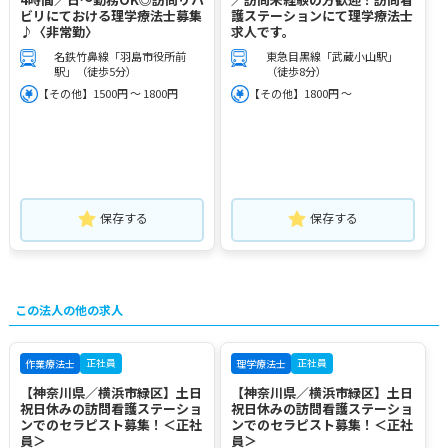
ビリにておける理学療法士募集
護ステーションにて理学療法士
♪〈非常勤〉
求人です。
名鉄竹鼻線「羽島市役所前
東急目黒線「武蔵小山駅」
駅」（徒歩5分）
（徒歩8分）
【その他】1500円 ～ 1800円
【その他】1800円 ～
保存する
保存する
この法人の他の求人
正社員
正社員
作業療法士
理学療法士
【神奈川県／横浜市緑区】土日
【神奈川県／横浜市緑区】土日
祝日休みの訪問看護ステーショ
祝日休みの訪問看護ステーショ
ンでのセラピスト募集！＜正社
ンでのセラピスト募集！＜正社
員＞
員＞