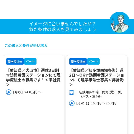
イメージに合いませんでしたか？
似た条件の求人も見てみましょう
この求人と条件が近い求人
パート
パート
理学療法士
理学療法士
【愛知県／犬山市】週休3日制
【愛知県／知多郡南知多町】週
☆訪問看護ステーションにて理
2日～OK☆訪問看護ステーショ
学療法士の募集です！＜準社員
ンにて理学療法士募集＜非常勤
＞
＞
【月収】24.0万円 ～
名鉄知多新線「内海(愛知)駅」
（バス・車4分）
【その他】1600円 ～ 2500円