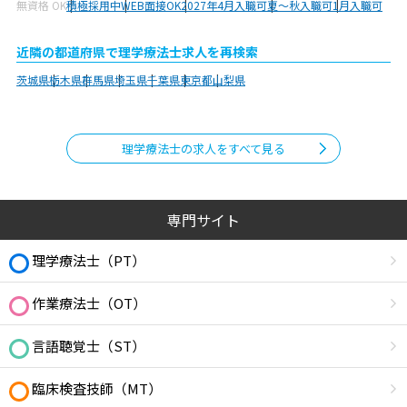
無資格 OK
積極採用中
WEB面接OK
2027年4月入職可
夏～秋入職可
1月入職可
近隣の都道府県で理学療法士求人を再検索
茨城県
栃木県
群馬県
埼玉県
千葉県
東京都
山梨県
理学療法士の求人をすべて見る
専門サイト
理学療法士（PT）
作業療法士（OT）
言語聴覚士（ST）
臨床検査技師（MT）