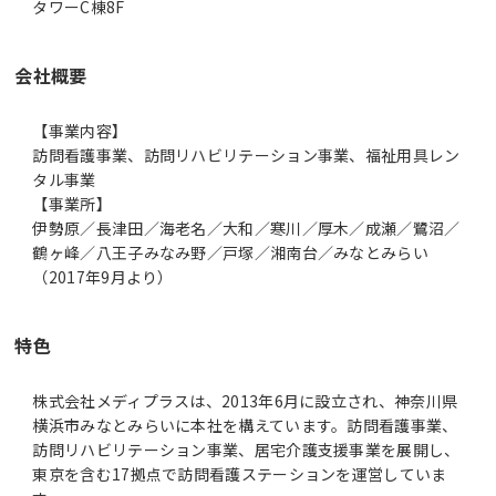
タワーC棟8F
会社概要
【事業内容】
訪問看護事業、訪問リハビリテーション事業、福祉用具レン
タル事業
【事業所】
伊勢原／長津田／海老名／大和／寒川／厚木／成瀬／鷺沼／
鶴ヶ峰／八王子みなみ野／戸塚／湘南台／みなとみらい
（2017年9月より）
特色
株式会社メディプラスは、2013年6月に設立され、神奈川県
横浜市みなとみらいに本社を構えています。訪問看護事業、
訪問リハビリテーション事業、居宅介護支援事業を展開し、
東京を含む17拠点で訪問看護ステーションを運営していま