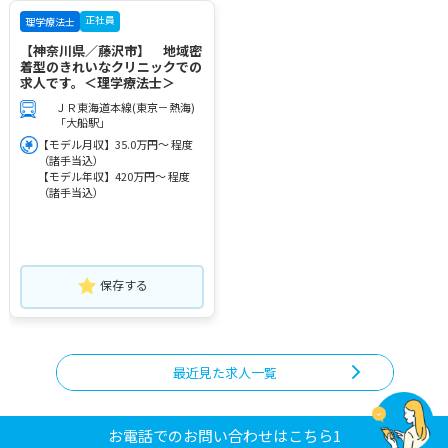
正社員
理学療法士
【神奈川県／藤沢市】 地域密
着型のきれいなクリニックでの
求人です。＜理学療法士＞
ＪＲ東海道本線(東京－熱海)
「大船駅」
【モデル月収】35.0万円～ 程度
（諸手当込）
【モデル年収】420万円～ 程度
（諸手当込）
保存する
最近見た求人一覧
お電話でのお問い合わせはこちら1