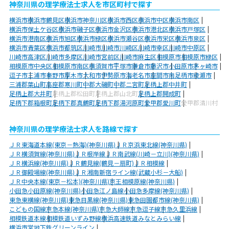
神奈川県の理学療法士求人を市区町村で探す
横浜市
横浜市鶴見区
横浜市神奈川区
横浜市西区
横浜市中区
横浜市南区
横浜市保土ケ谷区
横浜市磯子区
横浜市金沢区
横浜市港北区
横浜市戸塚区
横浜市港南区
横浜市旭区
横浜市緑区
横浜市瀬谷区
横浜市栄区
横浜市泉区
横浜市青葉区
横浜市都筑区
川崎市
川崎市川崎区
川崎市幸区
川崎市中原区
川崎市高津区
川崎市多摩区
川崎市宮前区
川崎市麻生区
相模原市
相模原市緑区
相模原市中央区
相模原市南区
横須賀市
平塚市
鎌倉市
藤沢市
小田原市
茅ヶ崎市
逗子市
三浦市
秦野市
厚木市
大和市
伊勢原市
海老名市
座間市
南足柄市
綾瀬市
三浦郡葉山町
高座郡寒川町
中郡大磯町
中郡二宮町
足柄上郡中井町
足柄上郡大井町
足柄上郡松田町
足柄上郡山北町
足柄上郡開成町
足柄下郡箱根町
足柄下郡真鶴町
足柄下郡湯河原町
愛甲郡愛川町
愛甲郡清川村
神奈川県の理学療法士求人を路線で探す
ＪＲ東海道本線(東京－熱海)(神奈川県)
ＪＲ京浜東北線(神奈川県)
ＪＲ横須賀線(神奈川県)
ＪＲ根岸線
ＪＲ南武線(川崎－立川)(神奈川県)
ＪＲ横浜線(神奈川県)
ＪＲ鶴見線(鶴見－扇町)
ＪＲ相模線
ＪＲ御殿場線(神奈川県)
ＪＲ湘南新宿ライン線(武蔵小杉－大船)
ＪＲ中央本線(東京－松本)(神奈川県)
京王相模原線(神奈川県)
小田急小田原線(神奈川県)
小田急江ノ島線
小田急多摩線(神奈川県)
東急東横線(神奈川県)
東急目黒線(神奈川県)
東急田園都市線(神奈川県)
こどもの国線
京急本線(神奈川県)
京急大師線
京急逗子線
京急久里浜線
相模鉄道本線
相模鉄道いずみ野線
横浜高速鉄道みなとみらい線
横浜市営地下鉄グリーンライン