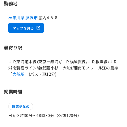
勤務地
神奈川県 藤沢市
渡内4-5-8
マップを見る
最寄り駅
ＪＲ東海道本線(東京－熱海)/ＪＲ横須賀線/ＪＲ根岸線/ＪＲ
湘南新宿ライン線(武蔵小杉－大船)/湘南モノレール江の島線
「
大船駅
」(バス・車12分)
就業時間
残業少なめ
日勤 8時30分〜18時30分（休憩120分）