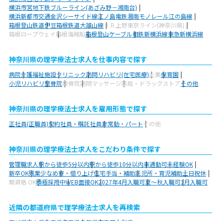
横浜市営地下鉄ブルーライン(あざみ野－湘南台)
横浜新都市交通金沢シーサイド線
江ノ島電鉄
湘南モノレール江の島線
箱根登山鉄道
伊豆箱根鉄道大雄山線
ＪＲ上野東京ライン(神奈川県)
箱根ロープウェイ
箱根海賊船
箱根登山ケーブル
相鉄新横浜線
東急新横浜線
神奈川県の理学療法士求人を仕事内容で探す
病院
介護福祉施設
クリニック
訪問リハビリ(在宅医療)
企業
保育園
小児リハビリ
整骨院
接骨院
訪問マッサージ
薬局・ドラッグストア
その他
神奈川県の理学療法士求人を雇用形態で探す
正社員(正職員)
契約社員・嘱託社員
非常勤・パート
その他
神奈川県の理学療法士求人をこだわり条件で探す
管理職求人
駅から徒歩5分以内
駅から徒歩10分以内
車通勤可
未経験OK
新卒OK
残業少なめ
寮・借り上げ
住宅手当・補助
託児所・育児補助
土日祝休
無資格 OK
積極採用中
WEB面接OK
2027年4月入職可
夏～秋入職可
1月入職可
近隣の都道府県で理学療法士求人を再検索