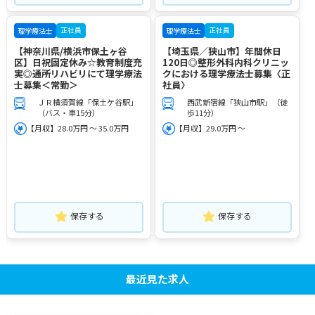
正社員
正社員
理学療法士
理学療法士
【神奈川県/横浜市保土ヶ谷
【埼玉県／狭山市】年間休日
区】日祝固定休み☆教育制度充
120日◎整形外科内科クリニッ
実◎通所リハビリにて理学療法
クにおける理学療法士募集〈正
士募集＜常勤＞
社員〉
ＪＲ横須賀線「保土ケ谷駅」
西武新宿線「狭山市駅」（徒
（バス・車15分）
歩11分）
【月収】28.0万円 ～ 35.0万円
【月収】29.0万円 ～
保存する
保存する
最近見た求人