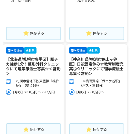
度 諸手当込
（諸手当込み）
保存する
保存する
正社員
正社員
理学療法士
理学療法士
【北海道/札幌市豊平区】駅チ
【神奈川県/横浜市保土ヶ谷
カ徒歩1分！整形外科クリニッ
区】日祝固定休み☆教育制度充
クにて理学療法士募集☆＜常勤
実◎クリニックにて理学療法士
＞
募集＜常勤＞
札幌市営地下鉄東豊線「福住
ＪＲ横須賀線「保土ケ谷駅」
駅」（徒歩1分）
（バス・車15分）
【月収】20.0万円 ～ 29.7万円
【月収】28.0万円 ～
保存する
保存する