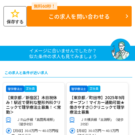
star
この求人を問い合わせる
保存する
イメージに合いませんでしたか？
似た条件の求人も見てみましょう
この求人と条件が近い求人
正社員
正社員
理学療法士
理学療法士
【東京都／新宿区】木日祝休
【東京都／町田市】2025年9月
み！駅近で便利な整形外科クリ
オープン！マイカー通勤可能★
ニックで理学療法士募集！＜常
働きやすさ◎クリニックで理学
勤＞
療法士募集
ＪＲ山手線「高田馬場駅」
ＪＲ横浜線「古淵駅」（徒歩
（徒歩8分）
20分）
【月収】30.0万円 ～ 40.0万円程
【月収】30.0万円 ～ 40.5万円