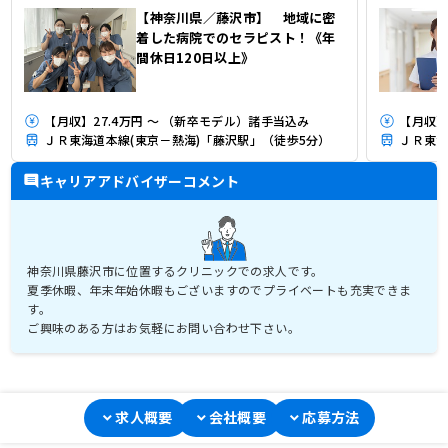
【神奈川県／藤沢市】 地域に密
着した病院でのセラピスト！《年
間休日120日以上》
【月収】27.4万円 ～ （新卒モデル）諸手当込み
【月収】
ＪＲ東海道本線(東京－熱海)「藤沢駅」（徒歩5分）
ＪＲ東海
キャリアアドバイザーコメント
神奈川県藤沢市に位置するクリニックでの求人です。
夏季休暇、年末年始休暇もございますのでプライベートも充実できま
す。
ご興味のある方はお気軽にお問い合わせ下さい。
求人概要
会社概要
応募方法