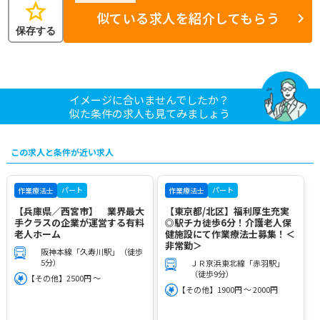
star
似ている求人を紹介してもらう
保存する
イメージに合いませんでしたか？
似た条件の求人も見てみましょう
この求人と条件が近い求人
パート
パート
作業療法士
作業療法士
【兵庫県／西宮市】 業界最大
【東京都/北区】福利厚生充実
手クラスの企業が運営する有料
◎駅チカ徒歩6分！介護老人保
老人ホーム
健施設にて作業療法士募集！＜
非常勤＞
阪神本線「久寿川駅」（徒歩
5分）
ＪＲ京浜東北線「赤羽駅」
（徒歩9分）
【その他】2500円 ～
【その他】1900円 ～ 2000円