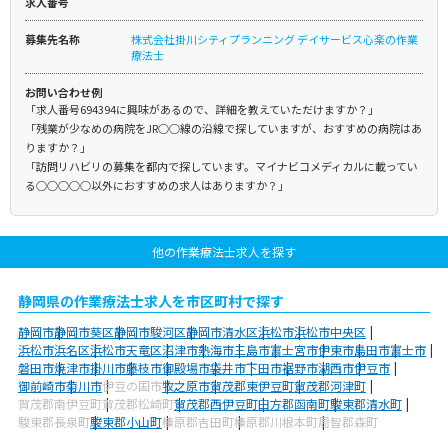
求人番号
募集先名称
株式会社掛川シティプランニング デイサービス心楽の作業
療法士
お問い合わせ例
「求人番号694394に興味があるので、詳細を教えていただけますか？」
「残業が少なめの病院をJR○○線の沿線で探していますが、おすすめの病院はあ
りますか？」
「訪問リハビリの募集を都内で探しています。マイナビコメディカルに載ってい
る○○○○○以外におすすめの求人はありますか？」
他の作業療法士求人を探す
静岡県の作業療法士求人を市区町村で探す
静岡市
静岡市葵区
静岡市駿河区
静岡市清水区
浜松市
浜松市中央区
浜松市浜名区
浜松市天竜区
沼津市
熱海市
三島市
富士宮市
伊東市
島田市
富士市
磐田市
焼津市
掛川市
藤枝市
御殿場市
袋井市
下田市
裾野市
湖西市
伊豆市
御前崎市
菊川市
伊豆の国市
牧之原市
賀茂郡東伊豆町
賀茂郡河津町
賀茂郡南伊豆町
賀茂郡松崎町
賀茂郡西伊豆町
田方郡函南町
駿東郡清水町
駿東郡長泉町
駿東郡小山町
榛原郡吉田町
榛原郡川根本町
周智郡森町