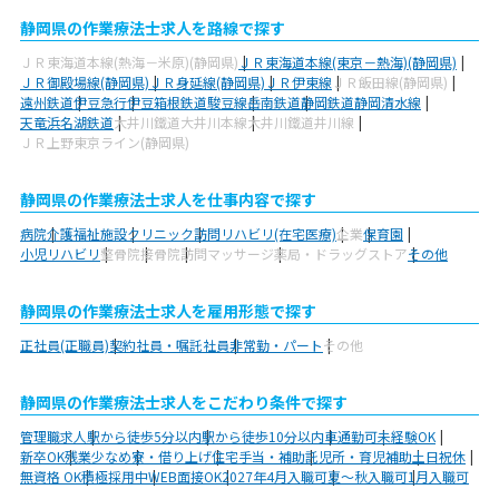
静岡県の作業療法士求人を路線で探す
ＪＲ東海道本線(熱海－米原)(静岡県)
ＪＲ東海道本線(東京－熱海)(静岡県)
ＪＲ御殿場線(静岡県)
ＪＲ身延線(静岡県)
ＪＲ伊東線
ＪＲ飯田線(静岡県)
遠州鉄道
伊豆急行
伊豆箱根鉄道駿豆線
岳南鉄道
静岡鉄道静岡清水線
天竜浜名湖鉄道
大井川鐵道大井川本線
大井川鐵道井川線
ＪＲ上野東京ライン(静岡県)
静岡県の作業療法士求人を仕事内容で探す
病院
介護福祉施設
クリニック
訪問リハビリ(在宅医療)
企業
保育園
小児リハビリ
整骨院
接骨院
訪問マッサージ
薬局・ドラッグストア
その他
静岡県の作業療法士求人を雇用形態で探す
正社員(正職員)
契約社員・嘱託社員
非常勤・パート
その他
静岡県の作業療法士求人をこだわり条件で探す
管理職求人
駅から徒歩5分以内
駅から徒歩10分以内
車通勤可
未経験OK
新卒OK
残業少なめ
寮・借り上げ
住宅手当・補助
託児所・育児補助
土日祝休
無資格 OK
積極採用中
WEB面接OK
2027年4月入職可
夏～秋入職可
1月入職可