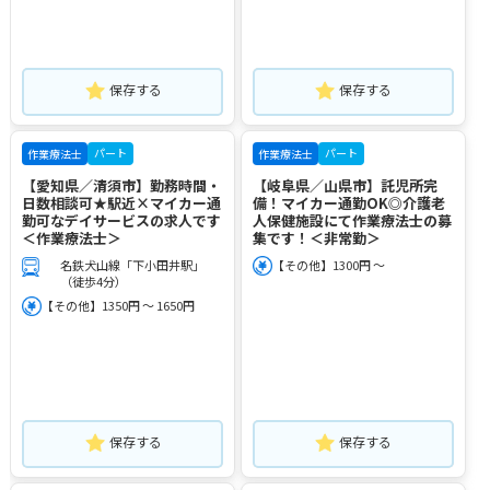
保存する
保存する
パート
パート
作業療法士
作業療法士
【愛知県／清須市】勤務時間・
【岐阜県／山県市】託児所完
日数相談可★駅近×マイカー通
備！マイカー通勤OK◎介護老
勤可なデイサービスの求人です
人保健施設にて作業療法士の募
＜作業療法士＞
集です！＜非常勤＞
名鉄犬山線「下小田井駅」
【その他】1300円 ～
（徒歩4分）
【その他】1350円 ～ 1650円
保存する
保存する