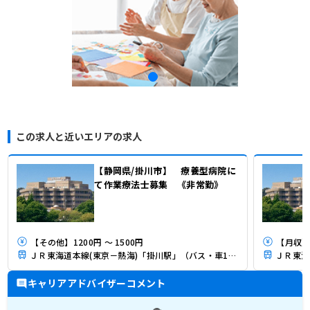
この求人と近いエリアの求人
【静岡県/掛川市】 療養型病院に
て作業療法士募集 《非常勤》
【その他】1200円 ～ 1500円
【月収】
ＪＲ東海道本線(東京－熱海)「掛川駅」（バス・車10分）
キャリアアドバイザーコメント