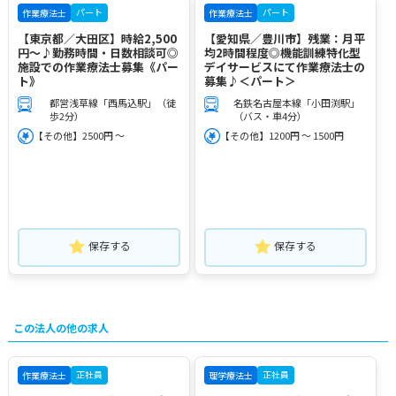
パート
パート
作業療法士
作業療法士
【東京都／大田区】時給2,500
【愛知県／豊川市】残業：月平
円～♪勤務時間・日数相談可◎
均2時間程度◎機能訓練特化型
施設での作業療法士募集《パー
デイサービスにて作業療法士の
ト》
募集♪＜パート＞
都営浅草線「西馬込駅」（徒
名鉄名古屋本線「小田渕駅」
歩2分）
（バス・車4分）
【その他】2500円 ～
【その他】1200円 ～ 1500円
保存する
保存する
この法人の他の求人
正社員
正社員
作業療法士
理学療法士