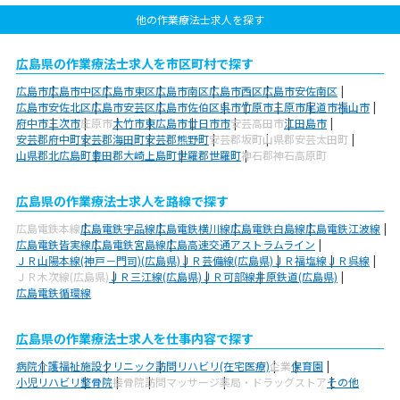
他の作業療法士求人を探す
広島県の作業療法士求人を市区町村で探す
広島市
広島市中区
広島市東区
広島市南区
広島市西区
広島市安佐南区
広島市安佐北区
広島市安芸区
広島市佐伯区
呉市
竹原市
三原市
尾道市
福山市
府中市
三次市
庄原市
大竹市
東広島市
廿日市市
安芸高田市
江田島市
安芸郡府中町
安芸郡海田町
安芸郡熊野町
安芸郡坂町
山県郡安芸太田町
山県郡北広島町
豊田郡大崎上島町
世羅郡世羅町
神石郡神石高原町
広島県の作業療法士求人を路線で探す
広島電鉄本線
広島電鉄宇品線
広島電鉄横川線
広島電鉄白島線
広島電鉄江波線
広島電鉄皆実線
広島電鉄宮島線
広島高速交通アストラムライン
ＪＲ山陽本線(神戸－門司)(広島県)
ＪＲ芸備線(広島県)
ＪＲ福塩線
ＪＲ呉線
ＪＲ木次線(広島県)
ＪＲ三江線(広島県)
ＪＲ可部線
井原鉄道(広島県)
広島電鉄循環線
広島県の作業療法士求人を仕事内容で探す
病院
介護福祉施設
クリニック
訪問リハビリ(在宅医療)
企業
保育園
小児リハビリ
整骨院
接骨院
訪問マッサージ
薬局・ドラッグストア
その他