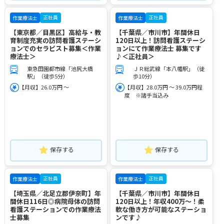
正社員
正社員
作業療法士
作業療法士
【東京都／目黒区】高給与・教
【千葉県／市川市】年間休日
育制度充実の訪問看護ステーシ
120日以上！訪問看護ステーシ
ョンでのセラピスト募集＜作業
ョンにて作業療法士 募集です
療法士＞
♪＜正社員＞
東急田園都市線「池尻大橋
ＪＲ総武線「本八幡駅」（徒
駅」（徒歩5分）
歩10分）
【月収】26.0万円 ～
【月収】28.0万円 ～ 39.0万円程
度 ※諸手当込み
保存する
保存する
正社員
正社員
作業療法士
作業療法士
【埼玉県／北足立郡伊奈町】年
【千葉県／市川市】年間休日
間休日116日◎病院母体の訪問
120日以上！年収400万～！柔
看護ステーションでの作業療法
軟な働き方が可能なステーショ
士募集
ンです♪