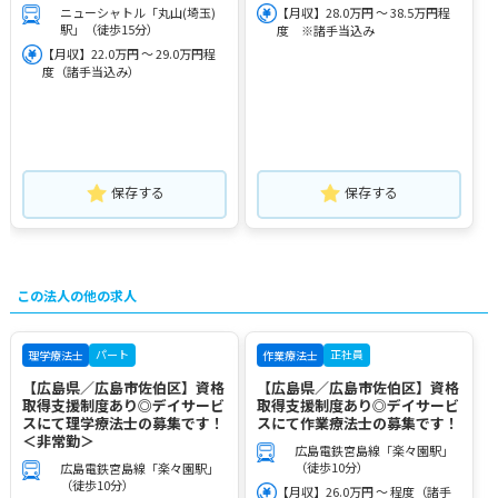
ニューシャトル「丸山(埼玉)
【月収】28.0万円 ～ 38.5万円程
駅」（徒歩15分）
度 ※諸手当込み
【月収】22.0万円 ～ 29.0万円程
度（諸手当込み）
保存する
保存する
この法人の他の求人
パート
正社員
理学療法士
作業療法士
【広島県／広島市佐伯区】資格
【広島県／広島市佐伯区】資格
取得支援制度あり◎デイサービ
取得支援制度あり◎デイサービ
スにて理学療法士の募集です！
スにて作業療法士の募集です！
＜非常勤＞
広島電鉄宮島線「楽々園駅」
（徒歩10分）
広島電鉄宮島線「楽々園駅」
（徒歩10分）
【月収】26.0万円 ～ 程度（諸手