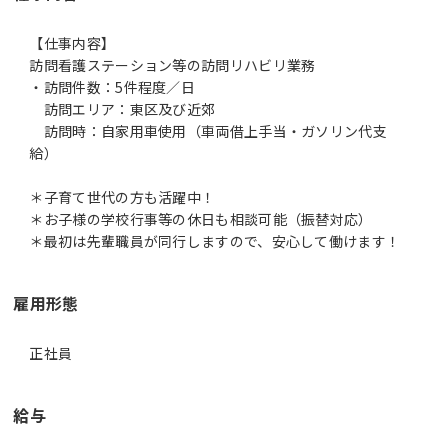
【仕事内容】
訪問看護ステーション等の訪問リハビリ業務
・訪問件数：5件程度／日
訪問エリア：東区及び近郊
訪問時：自家用車使用（車両借上手当・ガソリン代支
給）
＊子育て世代の方も活躍中！
＊お子様の学校行事等の休日も相談可能（振替対応）
＊最初は先輩職員が同行しますので、安心して働けます！
雇用形態
正社員
給与