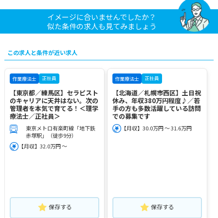
イメージに合いませんでしたか？
似た条件の求人も見てみましょう
この求人と条件が近い求人
正社員
正社員
作業療法士
作業療法士
【東京都／練馬区】セラピスト
【北海道／札幌市西区】土日祝
のキャリアに天井はない。次の
休み、年収380万円程度♪／若
管理者を本気で育てる！＜理学
手の方も多数活躍している訪問
療法士／正社員＞
での募集です
東京メトロ有楽町線「地下鉄
【月収】30.0万円 ～ 31.6万円
赤塚駅」（徒歩9分）
【月収】32.0万円 ～
保存する
保存する