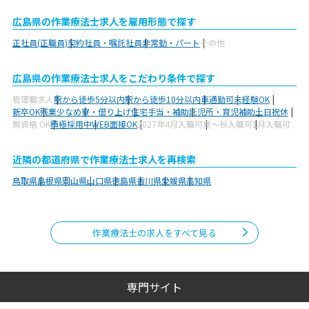
広島県の作業療法士求人を雇用形態で探す
正社員(正職員)
契約社員・嘱託社員
非常勤・パート
その他
広島県の作業療法士求人をこだわり条件で探す
管理職求人
駅から徒歩5分以内
駅から徒歩10分以内
車通勤可
未経験OK
新卒OK
残業少なめ
寮・借り上げ
住宅手当・補助
託児所・育児補助
土日祝休
無資格 OK
積極採用中
WEB面接OK
2027年4月入職可
夏～秋入職可
1月入職可
近隣の都道府県で作業療法士求人を再検索
鳥取県
島根県
岡山県
山口県
徳島県
香川県
愛媛県
高知県
作業療法士の求人をすべて見る
専門サイト