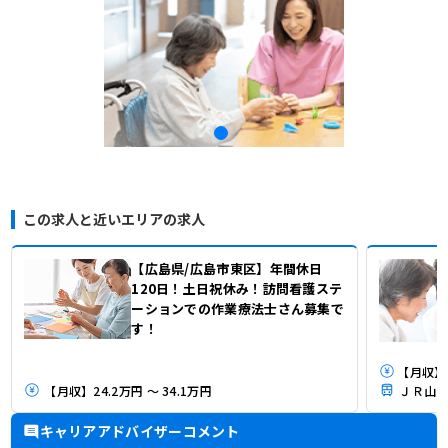
この求人と近いエリアの求人
【広島県/広島市東区】年間休日
120日！土日祝休み！訪問看護ステ
ーションでの作業療法士さん募集で
す！
【月収】24.2万円 ～ 34.1万円
ＪＲ山陽
キャリアアドバイザーコメント