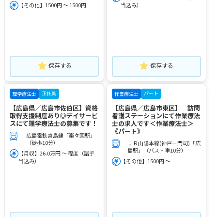
【その他】1500円 ～ 1500円
当込み）
保存する
保存する
正社員
パート
理学療法士
作業療法士
【広島県／広島市佐伯区】資格
【広島県／広島市東区】 訪問
取得支援制度あり◎デイサービ
看護ステーションにて作業療法
スにて理学療法士の募集です！
士の求人です＜作業療法士＞
《パート》
広島電鉄宮島線「楽々園駅」
（徒歩10分）
ＪＲ山陽本線(神戸－門司)「広
島駅」（バス・車10分）
【月収】26.0万円 ～ 程度（諸手
当込み）
【その他】1500円 ～