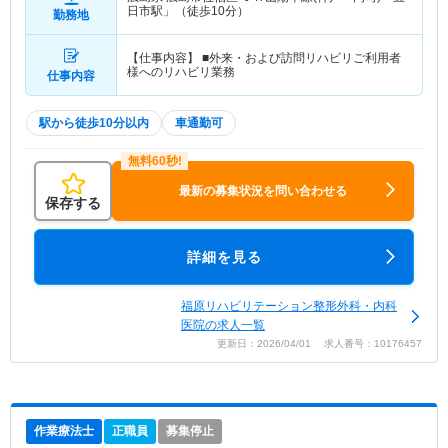
日市駅」（徒歩10分）
勤務地
【仕事内容】 ■外来・および訪問リハビリご利用者
様へのリハビリ業務
仕事内容
駅から徒歩10分以内
車通勤可
最新の募集状況を問い合わせる
保存する
詳細を見る
福原リハビリテーション整形外科・内科
医院の求人一覧
更新日：2026/04/01 求人番号：10176457
作業療法士
正職員
募集停止