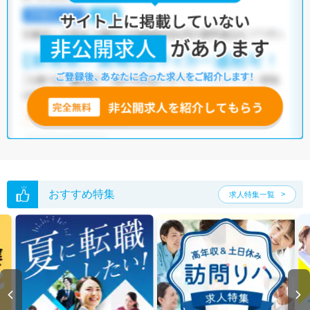
広島市佐伯区の作業療法士求人では以下のような条件が人気です。
・
土日祝休
・
積極採用中
・
残業少なめ
・
正社員(正職員)
・
病
院
・
クリニック
・
介護福祉施設
・
訪問リハビリ(在宅医療)
・
小児
リハビリ
・
保育園
他の条件でも人気の求人がございますので、「こだわり条件」から検索
いただくか、お気軽にお問い合わせください。
全国の作業療法士求人
から検索いただくことも可能です。
無料転職支援サービス
にお申し込みいただくと、ご希望条件をヒアリン
グした上で求人をご提案いたします。
ご希望条件がまだ定まっていない方は
人気の希望条件をピックアップし
た求人特集
をぜひご活用ください。
転職支援の他、情報収集や募集状況の確認も、お気軽にご相談くださ
おすすめ特集
求人特集一覧
い。