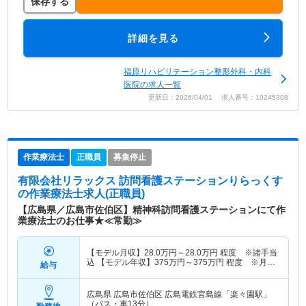
保存する
詳細を見る
福原リハビリテーション整形外科・内科
医院の求人一覧
更新日：2026/04/01 求人番号：10245308
作業療法士
正職員
募集停止
有限会社リラックス 訪問看護ステーションりらっくす
の作業療法士求人(正職員)
【広島県／広島市佐伯区】精神科訪問看護ステーションにて作
業療法士のお仕事★≪常勤≫
【モデル月収】
28.0
万円～
28.0
万円
程度 ※諸手当
込 【モデル年収】
375
万円～
375
万円
程度 ※月収
給与
×12ヵ月＋賞与
広島県 広島市佐伯区
広島電鉄宮島線「楽々園駅」
（バス・車13分）