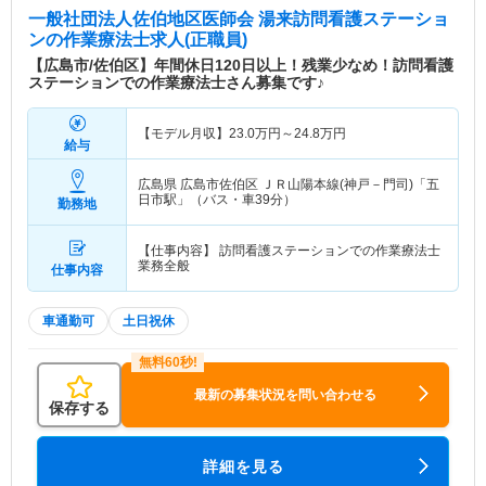
一般社団法人佐伯地区医師会 湯来訪問看護ステーショ
ン
の作業療法士求人(正職員)
【広島市/佐伯区】年間休日120日以上！残業少なめ！訪問看護
ステーションでの作業療法士さん募集です♪
【モデル月収】
23.0
万円～
24.8
万円
給与
広島県 広島市佐伯区
ＪＲ山陽本線(神戸－門司)「五
日市駅」（バス・車39分）
勤務地
【仕事内容】 訪問看護ステーションでの作業療法士
業務全般
仕事内容
車通勤可
土日祝休
最新の募集状況を問い合わせる
保存する
詳細を見る