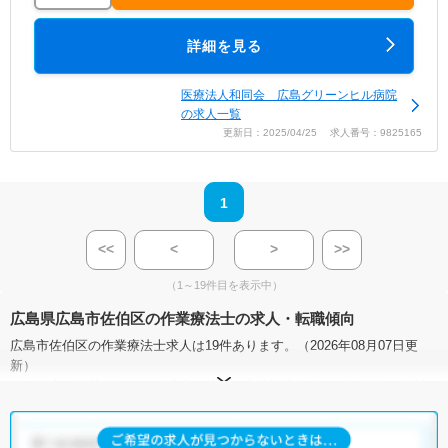
詳細を見る
医療法人和同会 広島グリーンヒル病院
の求人一覧
更新日：2025/04/25 求人番号：9825165
1
<<
<
>
>>
（1～19件目を表示中）
広島県広島市佐伯区の作業療法士の求人・転職傾向
広島市佐伯区の作業療法士求人は19件あります。（2026年08月07日更
新）
サイト上に掲載されている求人の他に、
非公開求人
もございます。
無料
転職支援サービス
にお申し込みいただくと、全求人からご希望条件に合
う求人を提案させていただきます。