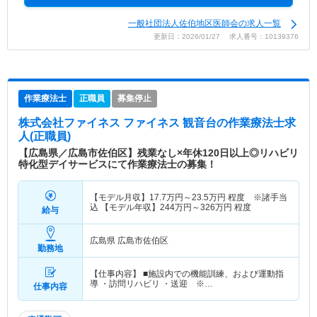
一般社団法人佐伯地区医師会の求人一覧
更新日：2026/01/27 求人番号：10139376
作業療法士
正職員
募集停止
株式会社ファイネス ファイネス 観音台
の作業療法士求
人(正職員)
【広島県／広島市佐伯区】残業なし×年休120日以上◎リハビリ
特化型デイサービスにて作業療法士の募集！
【モデル月収】
17.7
万円～
23.5
万円
程度 ※諸手当
込 【モデル年収】
244
万円～
326
万円
程度
給与
広島県 広島市佐伯区
勤務地
【仕事内容】 ■施設内での機能訓練、および運動指
導 ・訪問リハビリ ・送迎 ※…
仕事内容