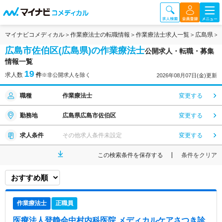
マイナビコメディカル
作業療法士の転職情報
作業療法士求人一覧
広島県
広島市佐伯区(広島県)の作業療法士
公開求人・転職・募集
情報一覧
19
求人数
件
※非公開求人を除く
2026年08月07日(金)更新
職種
作業療法士
変更する
勤務地
広島県広島市佐伯区
変更する
求人条件
その他求人条件未設定
変更する
この検索条件を保存する
条件をクリア
作業療法士
正職員
医療法人登静会中村内科医院 メディカルケアさつき診