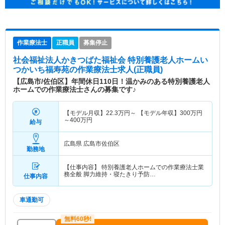
作業療法士
正職員
募集停止
社会福祉法人かきつばた福祉会 特別養護老人ホームい
つかいち福寿苑
の作業療法士求人(正職員)
【広島市/佐伯区】年間休日110日！温かみのある特別養護老人
ホームでの作業療法士さんの募集です♪
【モデル月収】
22.3
万円～
【モデル年収】
300
万円
～
400
万円
給与
広島県 広島市佐伯区
勤務地
【仕事内容】 特別養護老人ホームでの作業療法士業
務全般 脚力維持・寝たきり予防…
仕事内容
車通勤可