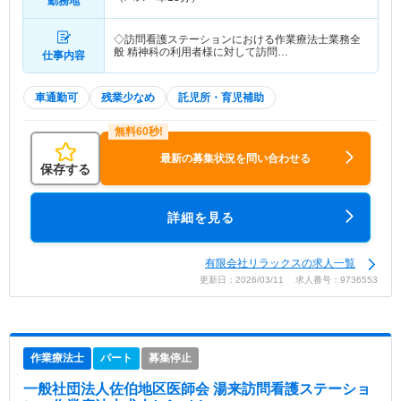
勤務地
◇訪問看護ステーションにおける作業療法士業務全
般 精神科の利用者様に対して訪問…
仕事内容
車通勤可
残業少なめ
託児所・育児補助
最新の募集状況を問い合わせる
保存する
詳細を見る
有限会社リラックスの求人一覧
更新日：2026/03/11 求人番号：9736553
作業療法士
パート
募集停止
一般社団法人佐伯地区医師会 湯来訪問看護ステーショ