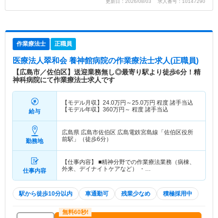
更新日：2026/08/03 求人番号：10147290
作業療法士
正職員
医療法人翠和会 養神館病院
の作業療法士求人(正職員)
【広島市／佐伯区】送迎業務無し◎最寄り駅より徒歩6分！精
神科病院にて作業療法士求人です
【モデル月収】
24.0
万円～
25.0
万円
程度 諸手当込
【モデル年収】
360
万円～
程度 諸手当込
給与
広島県 広島市佐伯区
広島電鉄宮島線「佐伯区役所
前駅」（徒歩6分）
勤務地
【仕事内容】 ■精神分野での作業療法業務（病棟、
外来、デイナイトケアなど） ・…
仕事内容
駅から徒歩10分以内
車通勤可
残業少なめ
積極採用中