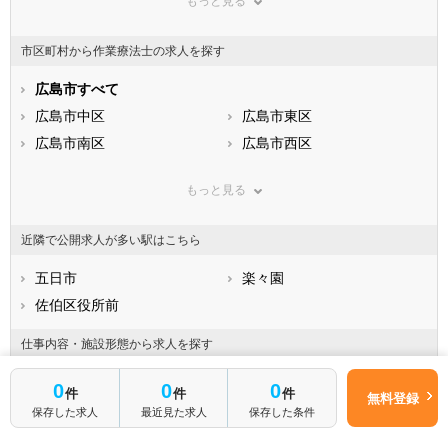
もっと見る
東京都
神奈川県
新潟県
山梨県
長野県
富山県
市区町村から作業療法士の求人を探す
石川県
福井県
岐阜県
静岡県
広島市すべて
愛知県
三重県
滋賀県
広島市中区
京都府
広島市東区
大阪府
兵庫県
広島市南区
奈良県
広島市西区
和歌山県
鳥取県
広島市安佐南区
島根県
広島市安佐北区
岡山県
もっと見る
広島県
広島市安芸区
山口県
広島市佐伯区
徳島県
香川県
市部
愛媛県
高知県
近隣で公開求人が多い駅はこちら
福岡県
呉市
佐賀県
竹原市
長崎県
熊本県
三原市
五日市
大分県
尾道市
楽々園
宮崎県
鹿児島県
福山市
佐伯区役所前
沖縄県
府中市
三次市
庄原市
仕事内容・施設形態から求人を探す
大竹市
東広島市
病院
介護福祉施設
廿日市市
安芸高田市
0
0
0
件
件
件
無料登録
クリニック
訪問リハビリ(在宅医療)
江田島市
安芸郡府中町
保存した求人
最近見た求人
保存した条件
企業
保育園
安芸郡海田町
安芸郡熊野町