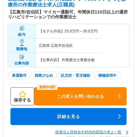
療所
の作業療法士求人(正職員)
【広島市/佐伯区】マイカー通勤可、年間休日110日以上の通所
リハビリテーションでの作業療法士
【モデル月収】
25.0
万円～
30.0
万円
給与
広島県 広島市佐伯区
勤務地
【仕事内容】 作業療法士業務全般
仕事内容
車通勤可
残業少なめ
託児所・育児補助
積極採用中
この求人を問い合わせる
保存する
詳細を見る
医療法人登静会中村内科医院の求人一覧