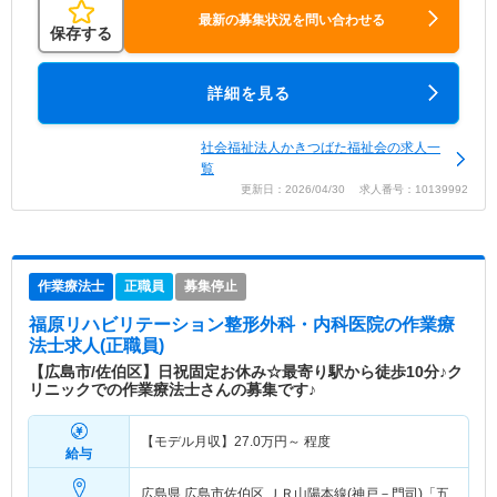
最新の募集状況を問い合わせる
保存する
詳細を見る
社会福祉法人かきつばた福祉会の求人一
覧
更新日：2026/04/30 求人番号：10139992
作業療法士
正職員
募集停止
福原リハビリテーション整形外科・内科医院
の作業療
法士求人(正職員)
【広島市/佐伯区】日祝固定お休み☆最寄り駅から徒歩10分♪ク
リニックでの作業療法士さんの募集です♪
【モデル月収】
27.0
万円～
程度
給与
広島県 広島市佐伯区
ＪＲ山陽本線(神戸－門司)「五