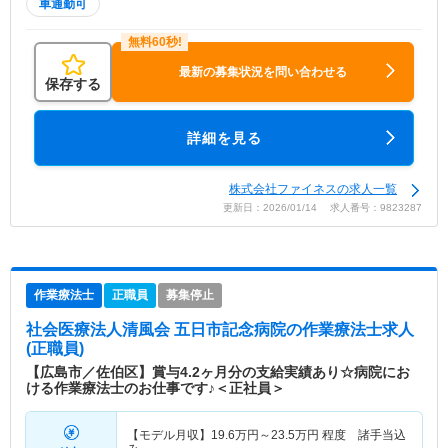
車通勤可
最新の募集状況を問い合わせる
保存する
詳細を見る
株式会社ファイネスの求人一覧
更新日：2026/01/14 求人番号：9823287
作業療法士
正職員
募集停止
社会医療法人清風会 五日市記念病院
の作業療法士求人
(正職員)
【広島市／佐伯区】賞与4.2ヶ月分の支給実績あり☆病院にお
ける作業療法士のお仕事です♪＜正社員＞
【モデル月収】
19.6
万円～
23.5
万円
程度 諸手当込