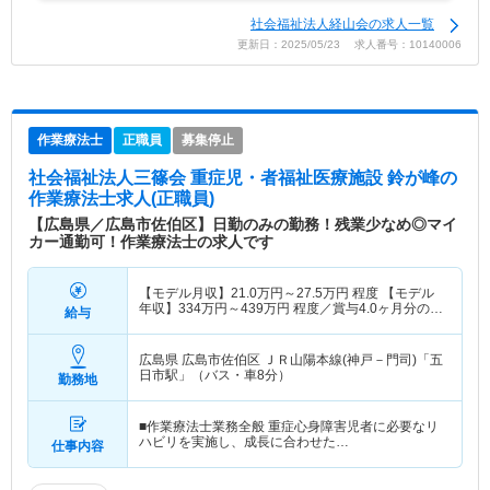
社会福祉法人経山会の求人一覧
更新日：2025/05/23 求人番号：10140006
作業療法士
正職員
募集停止
社会福祉法人三篠会 重症児・者福祉医療施設 鈴が峰
の
作業療法士求人(正職員)
【広島県／広島市佐伯区】日勤のみの勤務！残業少なめ◎マイ
カー通勤可！作業療法士の求人です
【モデル月収】
21.0
万円～
27.5
万円
程度 【モデル
年収】
334
万円～
439
万円
程度／賞与4.0ヶ月分の場
給与
合
広島県 広島市佐伯区
ＪＲ山陽本線(神戸－門司)「五
日市駅」（バス・車8分）
勤務地
■作業療法士業務全般 重症心身障害児者に必要なリ
ハビリを実施し、成長に合わせた…
仕事内容