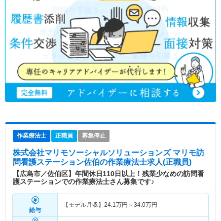
作業療法士
正職員
募集停止
株式会社マリモソーシャルソリューションズ マリモ訪
問看護ステーション佐伯
の作業療法士求人(正職員)
【広島市／佐伯区】年間休日110日以上！残業少なめの訪問看
護ステーションでの作業療法士さん募集です♪
【モデル月収】
24.1
万円～
34.0
万円
給与