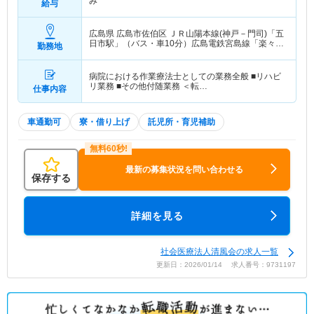
み
給与
広島県 広島市佐伯区
ＪＲ山陽本線(神戸－門司)「五
日市駅」（バス・車10分）広島電鉄宮島線「楽々園
勤務地
駅」（バス・車9分）
病院における作業療法士としての業務全般 ■リハビ
リ業務 ■その他付随業務 ＜転…
仕事内容
車通勤可
寮・借り上げ
託児所・育児補助
最新の募集状況を問い合わせる
保存する
詳細を見る
社会医療法人清風会の求人一覧
更新日：2026/01/14 求人番号：9731197