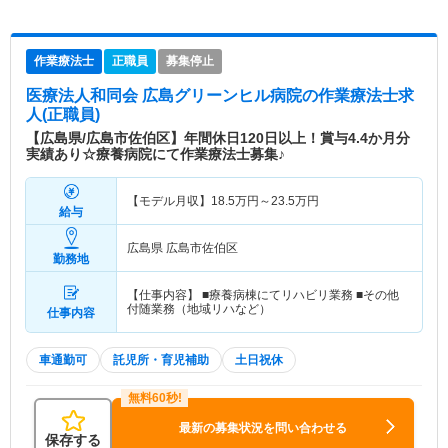
作業療法士
正職員
募集停止
医療法人和同会 広島グリーンヒル病院
の作業療法士求
人(正職員)
【広島県/広島市佐伯区】年間休日120日以上！賞与4.4か月分
実績あり☆療養病院にて作業療法士募集♪
【モデル月収】
18.5
万円～
23.5
万円
給与
広島県 広島市佐伯区
勤務地
【仕事内容】 ■療養病棟にてリハビリ業務 ■その他
付随業務（地域リハなど）
仕事内容
車通勤可
託児所・育児補助
土日祝休
最新の募集状況を問い合わせる
保存する