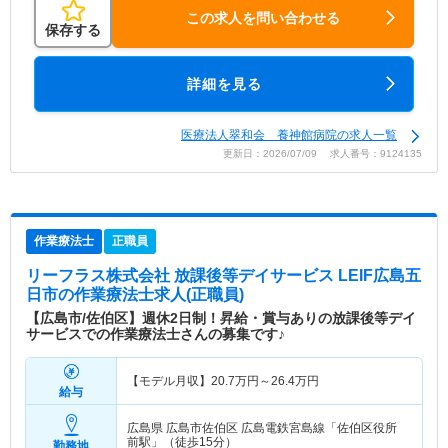
この求人を問い合わせる
保存する
詳細を見る
医療法人翠和会 養神館病院の求人一覧
更新日：2026/07/09 求人番号：9124135
作業療法士
正職員
リーフラス株式会社 放課後等デイサービス LEIF広島五
日市
の作業療法士求人(正職員)
【広島市/佐伯区】週休2日制！昇給・賞与ありの放課後等デイ
サービスでの作業療法士さんの募集です♪
【モデル月収】
20.7
万円～
26.4
万円
給与
広島県 広島市佐伯区
広島電鉄宮島線「佐伯区役所
前駅」（徒歩15分）
勤務地