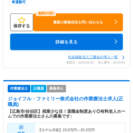
車通勤可
最新の募集状況を問い合わせる
保存する
詳細を見る
社会福祉法人三篠会の求人一覧
更新日：2025/02/25 求人番号：9023032
作業療法士
正職員
募集停止
ジョイフル・ファミリー株式会社
の作業療法士求人(正
職員)
【広島市/佐伯区】残業少な目！退職金制度あり◎有料老人ホー
ムでの作業療法士さんの募集です♪
【モデル月収】
23.0
万円～
25.3
万円