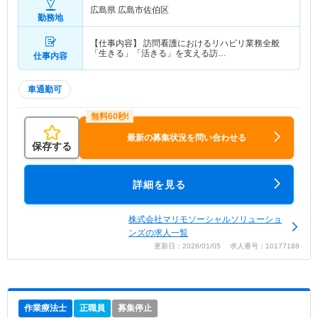
広島県 広島市佐伯区
勤務地
【仕事内容】 訪問看護におけるリハビリ業務全般
「生きる」「活きる」を支える訪…
仕事内容
車通勤可
最新の募集状況を問い合わせる
保存する
詳細を見る
株式会社マリモソーシャルソリューショ
ンズの求人一覧
更新日：2026/01/05 求人番号：10177188
作業療法士
正職員
募集停止