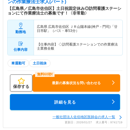
ン
の作業療法士求人(パート)
【広島県／広島市佐伯区】土日祝固定休み◎訪問看護ステーシ
ョンにて作業療法士の募集です！〈非常勤〉
広島県 広島市佐伯区
ＪＲ山陽本線(神戸－門司)「廿
日市駅」（バス・車53分）
勤務地
【仕事内容】 ◇訪問看護ステーションでの作業療法
士業務全般
仕事内容
車通勤可
土日祝休
最新の募集状況を問い合わせる
保存する
詳細を見る
一般社団法人佐伯地区医師会の求人一覧
更新日：2026/01/27 求人番号：9741719