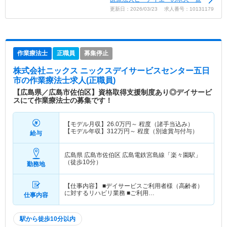
更新日：2026/03/23 求人番号：10131179
作業療法士
正職員
募集停止
株式会社ニックス ニックスデイサービスセンター五日
市
の作業療法士求人(正職員)
【広島県／広島市佐伯区】資格取得支援制度あり◎デイサービ
スにて作業療法士の募集です！
【モデル月収】
26.0
万円～
程度（諸手当込み）
【モデル年収】
312
万円～
程度（別途賞与付与）
給与
広島県 広島市佐伯区
広島電鉄宮島線「楽々園駅」
（徒歩10分）
勤務地
【仕事内容】 ■デイサービスご利用者様（高齢者）
に対するリハビリ業務 ■ご利用…
仕事内容
駅から徒歩10分以内