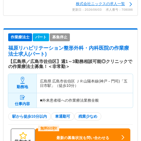
株式会社ニックスの求人一覧
更新日：2026/06/03 求人番号：708086
作業療法士
パート
募集停止
福原リハビリテーション整形外科・内科医院
の作業療
法士求人(パート)
【広島県／広島市佐伯区】週1～3勤務相談可能◎クリニックで
の作業療法士募集！＜非常勤＞
広島県 広島市佐伯区
ＪＲ山陽本線(神戸－門司)「五
日市駅」（徒歩10分）
勤務地
■外来患者様への作業療法業務全般
仕事内容
駅から徒歩10分以内
車通勤可
残業少なめ
最新の募集状況を問い合わせる