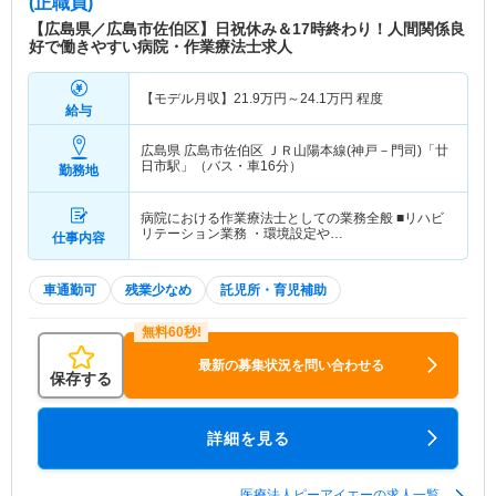
(正職員)
【広島県／広島市佐伯区】日祝休み＆17時終わり！人間関係良
好で働きやすい病院・作業療法士求人
【モデル月収】
21.9
万円～
24.1
万円
程度
給与
広島県 広島市佐伯区
ＪＲ山陽本線(神戸－門司)「廿
日市駅」（バス・車16分）
勤務地
病院における作業療法士としての業務全般 ■リハビ
リテーション業務 ・環境設定や…
仕事内容
車通勤可
残業少なめ
託児所・育児補助
最新の募集状況を問い合わせる
保存する
詳細を見る
医療法人ピーアイエーの求人一覧