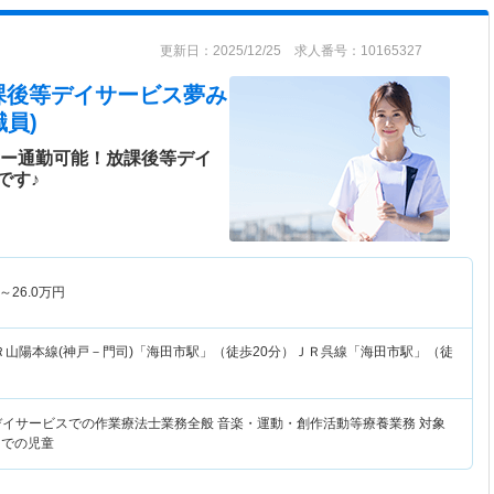
更新日：2025/12/25 求人番号：10165327
課後等デイサービス夢み
員)
カー通勤可能！放課後等デイ
です♪
～
26.0
万円
Ｒ山陽本線(神戸－門司)「海田市駅」（徒歩20分）ＪＲ呉線「海田市駅」（徒
デイサービスでの作業療法士業務全般 音楽・運動・創作活動等療養業務 対象
までの児童