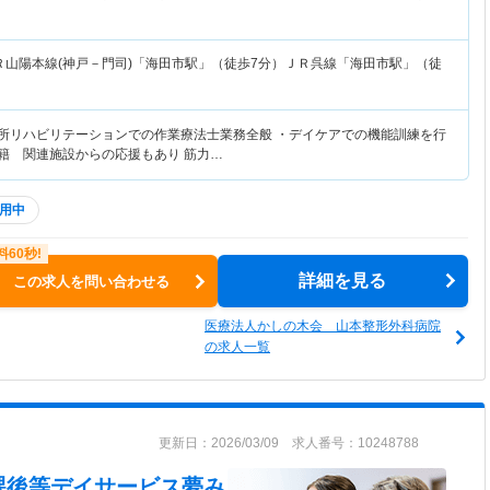
Ｒ山陽本線(神戸－門司)「海田市駅」（徒歩7分）ＪＲ呉線「海田市駅」（徒
通所リハビリテーションでの作業療法士業務全般 ・デイケアでの機能訓練を行
在籍 関連施設からの応援もあり 筋力…
用中
詳細を見る
この求人を問い合わせる
医療法人かしの木会 山本整形外科病院
の求人一覧
更新日：2026/03/09 求人番号：10248788
課後等デイサービス夢み