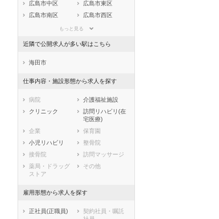
静岡県
愛知県
三重県
広島市中区
広島市東区
滋賀県
京都府
大阪府
広島市南区
広島市西区
兵庫県
奈良県
和歌山県
広島市安佐南区
広島市安佐北区
もっと見る
鳥取県
島根県
岡山県
広島市安芸区
広島市佐伯区
近隣で公開求人が多い駅はこちら
広島県
山口県
徳島県
市部
香川県
愛媛県
高知県
呉市
竹原市
海田市
福岡県
佐賀県
長崎県
三原市
尾道市
仕事内容・施設形態から求人を探す
熊本県
大分県
宮崎県
福山市
府中市
鹿児島県
沖縄県
三次市
庄原市
病院
介護福祉施設
大竹市
東広島市
クリニック
訪問リハビリ(在
宅医療)
廿日市市
安芸高田市
企業
保育園
江田島市
安芸郡府中町
小児リハビリ
整骨院
安芸郡海田町
安芸郡熊野町
接骨院
訪問マッサージ
安芸郡坂町
山県郡安芸太田
町
薬局・ドラッグ
その他
ストア
山県郡北広島町
豊田郡大崎上島
町
雇用形態から求人を探す
世羅郡世羅町
神石郡神石高原
町
正社員(正職員)
契約社員・嘱託