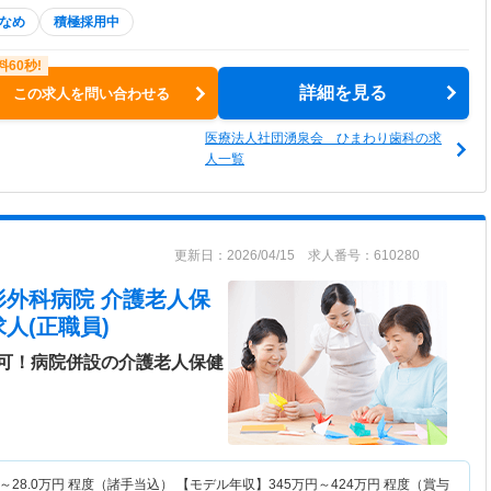
なめ
積極採用中
詳細を見る
この求人を問い合わせる
医療法人社団湧泉会 ひまわり歯科の求
人一覧
更新日：2026/04/15 求人番号：610280
形外科病院 介護老人保
人(正職員)
可！病院併設の介護老人保健
～
28.0
万円
程度（諸手当込） 【モデル年収】
345
万円～
424
万円
程度（賞与