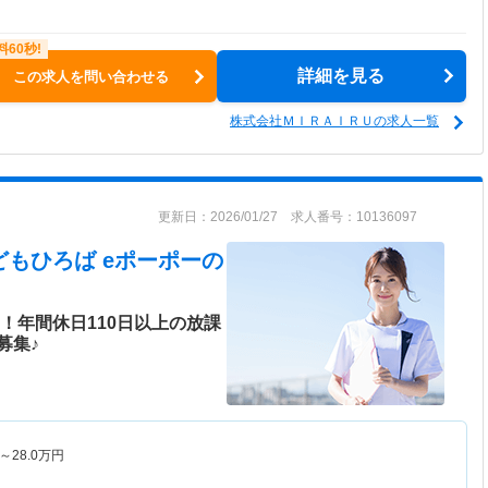
詳細を見る
この求人を問い合わせる
株式会社ＭＩＲＡＩＲＵの求人一覧
更新日：2026/01/27 求人番号：10136097
 こどもひろば eポーポー
の
！年間休日110日以上の放課
募集♪
～
28.0
万円