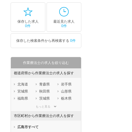
保存した求人
最近見た求人
0件
0件
保存した検索条件から再検索する
0件
作業療法士の求人を絞り込む
都道府県から作業療法士の求人を探す
北海道
青森県
岩手県
宮城県
秋田県
山形県
福島県
茨城県
栃木県
群馬県
埼玉県
千葉県
もっと見る
東京都
神奈川県
新潟県
市区町村から作業療法士の求人を探す
山梨県
長野県
富山県
石川県
福井県
岐阜県
広島市すべて