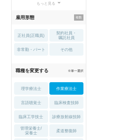
もっと見る
残業少なめ
寮・借り上げ
雇用形態
託児所・
住宅手当・補助
育児補助
契約社員・
正社員(正職員)
土日祝休
無資格 OK
嘱託社員
非常勤・パート
積極採用中
WEB面接OK
その他
2027年4月入職可
夏～秋入職可
職種を変更する
※単一選択
1月入職可
理学療法士
作業療法士
言語聴覚士
臨床検査技師
臨床工学技士
診療放射線技師
管理栄養士/
柔道整復師
栄養士