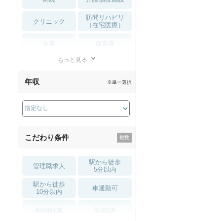
訪問リハビリ
クリニック
（在宅医療）
企業
保育園
もっと見る
小児リハビリ
整骨院
年収
※単一選択
接骨院
訪問マッサージ
薬局・
その他
ドラッグストア
こだわり条件
駅から徒歩
管理職求人
5分以内
駅から徒歩
車通勤可
10分以内
未経験OK
新卒OK