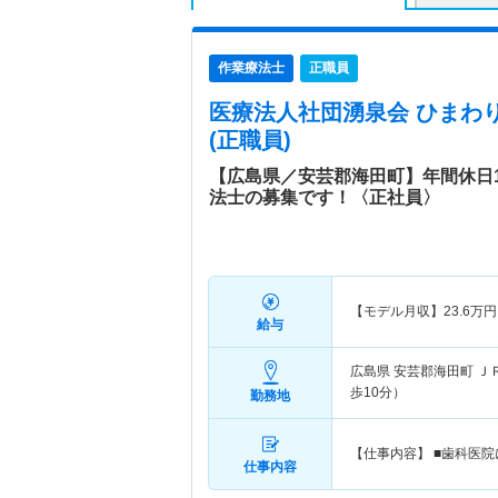
作業療法士
正職員
医療法人社団湧泉会 ひまわ
(正職員)
【広島県／安芸郡海田町】年間休日
法士の募集です！〈正社員〉
【モデル月収】
23.6
万円
給与
広島県 安芸郡海田町
Ｊ
歩10分）
勤務地
【仕事内容】 ■歯科医
仕事内容