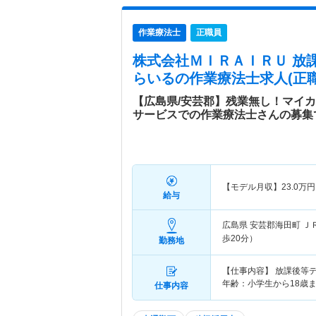
作業療法士
正職員
株式会社ＭＩＲＡＩＲＵ 放
らいる
の作業療法士求人(正職
【広島県/安芸郡】残業無し！マイ
サービスでの作業療法士さんの募集
【モデル月収】
23.0
万円
給与
広島県 安芸郡海田町
Ｊ
歩20分）
勤務地
【仕事内容】 放課後等
年齢：小学生から18歳
仕事内容