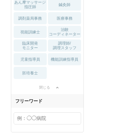
あん摩マッサージ
鍼灸師
指圧師
調剤薬局事務
医療事務
治験
視能訓練士
コーディネーター
臨床開発
調理師/
モニター
調理スタッフ
児童指導員
機能訓練指導員
胚培養士
閉じる
フリーワード