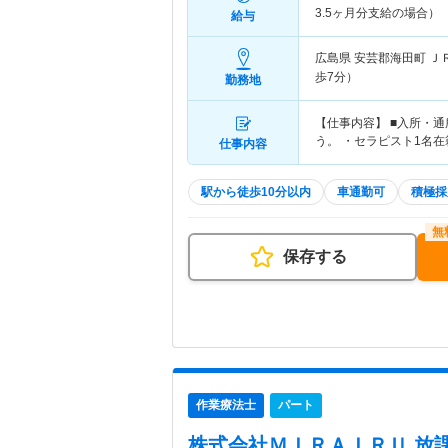
3.5ヶ月分支給の場合）
給与
広島県 安芸郡海田町
Ｊ
歩7分）
勤務地
【仕事内容】 ■入所・
う。 ・セラピスト1名
仕事内容
駅から徒歩10分以内
車通勤可
積極採
保存する
作業療法士
パート
株式会社ＭＩＲＡＩＲＵ 放