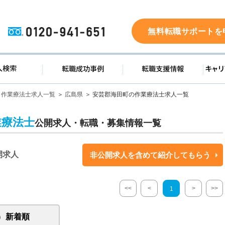
0120-941-651
無料転職サポートを
ド
求人検索
転職成功事例
転職支
作業療法士求人一覧
広島県
安芸郡海田町の作業療法士求人一覧
業療法士
公開求人・転職・募集情報一覧
開求人
非公開求人を含めて紹介してもらう
<<
<
>
>>
1
新着順