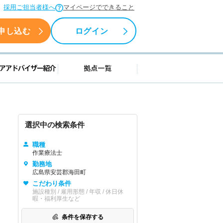
採用ご担当者様へ
マイページでできること
申し込む
ログイン
援情報
キャリアアドバイザー紹介
拠点一覧
選択中の検索条件
職種
作業療法士
勤務地
広島県安芸郡海田町
こだわり条件
施設種別 / 雇用形態 / 年収 / 休日休
暇・福利厚生など
条件を保存する