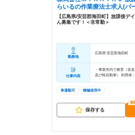
らいる
の作業療法士求人(パー
【広島県/安芸郡海田町】放課後デ
ん募集です！＜非常勤＞
広島県 安芸郡海田町
勤務地
・事業所内で療育（音楽
及び軽自動車） 利用者：
仕事内容
車通勤可
積極採用中
保存する