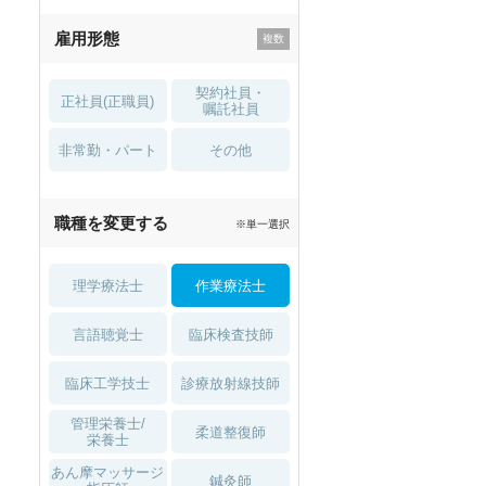
残業少なめ
寮・借り上げ
雇用形態
託児所・
住宅手当・補助
育児補助
契約社員・
正社員(正職員)
土日祝休
無資格 OK
嘱託社員
非常勤・パート
積極採用中
WEB面接OK
その他
2027年4月入職可
夏～秋入職可
職種を変更する
※単一選択
1月入職可
理学療法士
作業療法士
言語聴覚士
臨床検査技師
臨床工学技士
診療放射線技師
管理栄養士/
柔道整復師
栄養士
あん摩マッサージ
鍼灸師