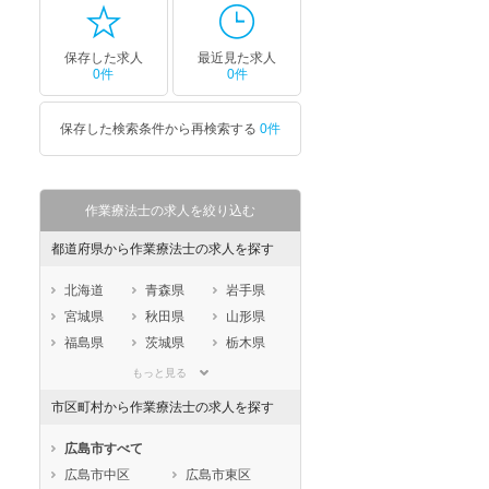
保存した求人
最近見た求人
0件
0件
保存した検索条件から再検索する
0件
作業療法士の求人を絞り込む
都道府県から作業療法士の求人を探す
北海道
青森県
岩手県
宮城県
秋田県
山形県
福島県
茨城県
栃木県
群馬県
埼玉県
千葉県
もっと見る
東京都
神奈川県
新潟県
市区町村から作業療法士の求人を探す
山梨県
長野県
富山県
石川県
福井県
岐阜県
広島市すべて
静岡県
愛知県
三重県
広島市中区
広島市東区