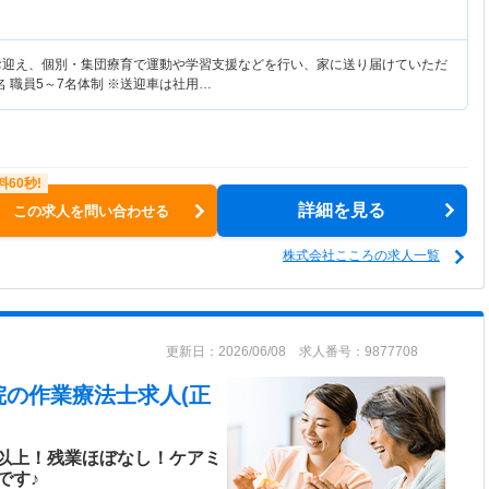
お迎え、個別・集団療育で運動や学習支援などを行い、家に送り届けていただ
名 職員5～7名体制 ※送迎車は社用…
詳細を見る
この求人を問い合わせる
株式会社こころの求人一覧
更新日：2026/06/08 求人番号：9877708
院
の作業療法士求人(正
日以上！残業ほぼなし！ケアミ
です♪