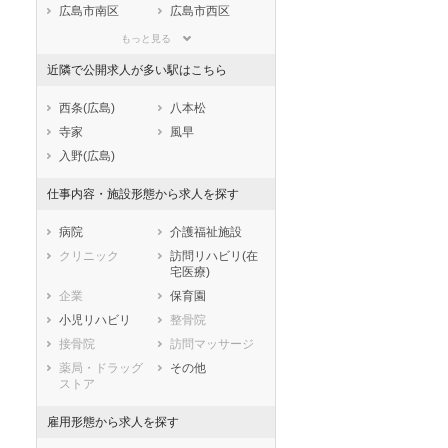
滋賀県
京都府
大阪府
広島市南区
広島市西区
兵庫県
奈良県
和歌山県
広島市安佐南区
広島市安佐北区
もっと見る
鳥取県
島根県
岡山県
広島市安芸区
広島市佐伯区
近隣で公開求人が多い駅はこちら
広島県
山口県
徳島県
市部
香川県
愛媛県
高知県
呉市
竹原市
西条(広島)
八本松
福岡県
佐賀県
長崎県
三原市
尾道市
寺家
風早
熊本県
大分県
宮崎県
福山市
府中市
入野(広島)
鹿児島県
沖縄県
三次市
庄原市
仕事内容・施設形態から求人を探す
大竹市
東広島市
廿日市市
安芸高田市
病院
介護福祉施設
江田島市
安芸郡府中町
クリニック
訪問リハビリ(在
宅医療)
安芸郡海田町
安芸郡熊野町
企業
保育園
安芸郡坂町
山県郡安芸太田
町
小児リハビリ
整骨院
山県郡北広島町
豊田郡大崎上島
接骨院
訪問マッサージ
町
薬局・ドラッグ
その他
世羅郡世羅町
神石郡神石高原
ストア
町
雇用形態から求人を探す