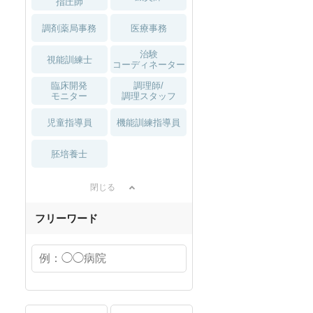
指圧師
調剤薬局事務
医療事務
治験
視能訓練士
コーディネーター
臨床開発
調理師/
モニター
調理スタッフ
児童指導員
機能訓練指導員
胚培養士
閉じる
フリーワード