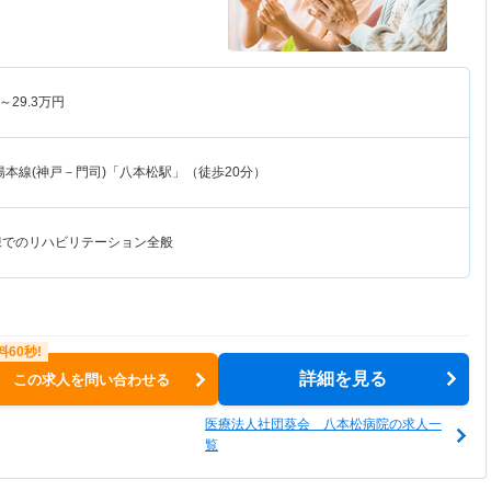
～
29.3
万円
陽本線(神戸－門司)「八本松駅」（徒歩20分）
病棟でのリハビリテーション全般
詳細を見る
この求人を問い合わせる
医療法人社団葵会 八本松病院の求人一
覧