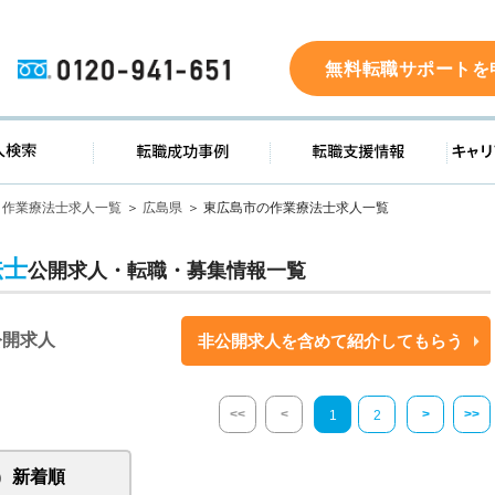
0120-941-651
無料転職サポートを
ド
求人検索
転職成功事例
転職支
作業療法士求人一覧
広島県
東広島市の作業療法士求人一覧
法士
公開求人・転職・募集情報一覧
公開求人
非公開求人を含めて紹介してもらう
<<
<
>
>>
1
2
新着順