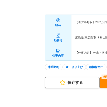
【モデル月収】
20.2
万円
給与
広島県 東広島市
ＪＲ山
勤務地
【仕事内容】 外来・
仕事内容
車通勤可
寮・借り上げ
積極採用中
保存する