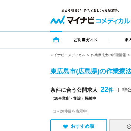
トップページ
ご利用ガイ
マイナビコメディカル
作業療法士の転職情報
東広島市(広島県)の作業療
22
条件に合う公開求人
非
（18事業所・施設）掲載中
（1～20件目を表示中）
おすすめ順