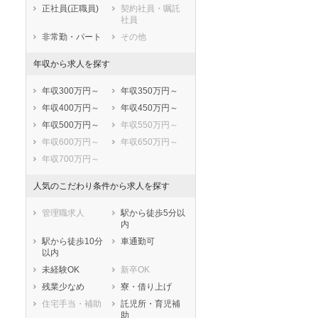
正社員(正職員)
契約社員・嘱託
社員
非常勤・パート
その他
年収から求人を探す
年収300万円～
年収350万円～
年収400万円～
年収450万円～
年収500万円～
年収550万円～
年収600万円～
年収650万円～
年収700万円～
人気のこだわり条件から求人を探す
管理職求人
駅から徒歩5分以
内
駅から徒歩10分
車通勤可
以内
未経験OK
新卒OK
残業少なめ
寮・借り上げ
住宅手当・補助
託児所・育児補
助