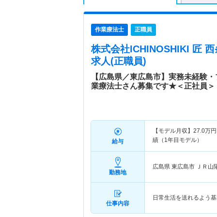
作業療法士
正職員
株式会社ICHINOSHIKI 匠
求人(正職員)
【広島県／東広島市】実務未経験・
業療法士さん募集です★＜正社員＞
【モデル月収】
27.0
万円
績（1年目モデル）
給与
広島県 東広島市
ＪＲ山陽
勤務地
日常生活を送れるよう基
仕事内容