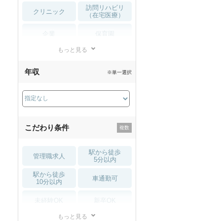
訪問リハビリ
クリニック
（在宅医療）
企業
保育園
もっと見る
小児リハビリ
整骨院
年収
※単一選択
接骨院
訪問マッサージ
薬局・
その他
ドラッグストア
こだわり条件
駅から徒歩
管理職求人
5分以内
駅から徒歩
車通勤可
10分以内
未経験OK
新卒OK
もっと見る