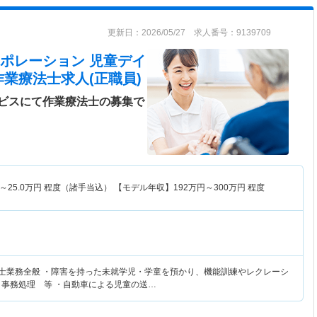
更新日：2026/05/27 求人番号：9139709
ポレーション 児童デイ
作業療法士求人(正職員)
ビスにて作業療法士の募集で
～
25.0
万円
程度（諸手当込） 【モデル年収】
192
万円～
300
万円
程度
法士業務全般 ・障害を持った未就学児・学童を預かり、機能訓練やレクレーシ
、事務処理 等 ・自動車による児童の送…