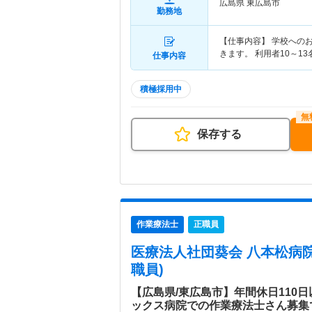
広島県 東広島市
勤務地
【仕事内容】 学校への
きます。 利用者10～13
仕事内容
積極採用中
保存する
作業療法士
正職員
医療法人社団葵会 八本松病
職員)
【広島県/東広島市】年間休日110
ックス病院での作業療法士さん募集