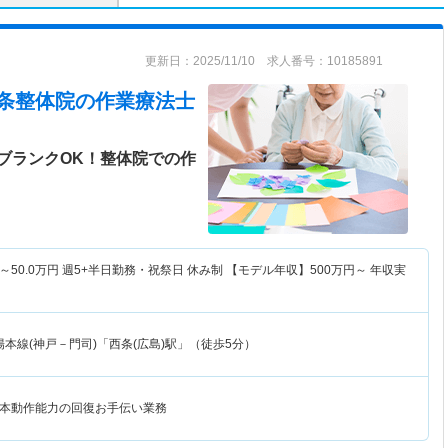
更新日：2025/11/10 求人番号：10185891
 西条整体院
の作業療法士
ブランクOK！整体院での作
～
50.0
万円
週5+半日勤務・祝祭日 休み制 【モデル年収】
500
万円～
年収実
本線(神戸－門司)「西条(広島)駅」（徒歩5分）
本動作能力の回復お手伝い業務