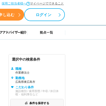
採用ご担当者様へ
マイページでできること
申し込む
ログイン
援情報
キャリアアドバイザー紹介
拠点一覧
選択中の検索条件
職種
作業療法士
勤務地
広島県東広島市
こだわり条件
施設種別 / 雇用形態 / 年収 / 休日休
暇・福利厚生など
条件を保存する