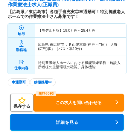
作業療法士求人(正職員)
【広島県／東広島市】各種手当充実◎車通勤可！特別養護老人
ホームでの作業療法士さん募集です！
【モデル月収】
19.0
万円～
28.4
万円
給与
広島県 東広島市
ＪＲ山陽本線(神戸－門司)「入野
(広島)駅」（バス・車10分）
勤務地
特別養護老人ホームにおける機能訓練業務・施設入
所者様の生活環境の確認、身体機能…
仕事内容
車通勤可
積極採用中
この求人を問い合わせる
保存する
詳細を見る