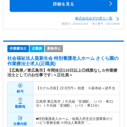
詳細を見る
株式会社ゆずの求人一覧
更新日：2024/12/24 求人番号：10114846
作業療法士
正職員
募集停止
社会福祉法人葵新生会 特別養護老人ホーム さくら園
の
作業療法士求人(正職員)
【広島県／東広島市】年間休日110日以上◎残業なし☆作業療
法士としてのお仕事です♪＜正社員＞
【モデル月収】
22.9
万円～
程度 ※基本給＋諸手当
給与
広島県 東広島市
ＪＲ呉線「安浦駅」（バス・車11
分）ＪＲ呉線「安浦駅」（バス・車11分）
勤務地
■特別養護老人ホーム・短期入所生活介護事業のリ
ハビリ業務全般 ※同法人事業所「…
仕事内容