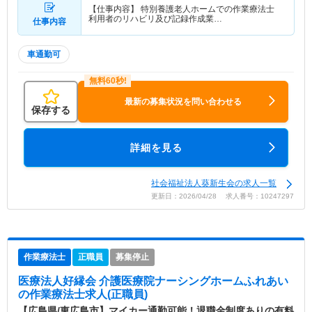
【仕事内容】 特別養護老人ホームでの作業療法士
利用者のリハビリ及び記録作成業…
仕事内容
車通勤可
最新の募集状況を問い合わせる
保存する
詳細を見る
社会福祉法人葵新生会の求人一覧
更新日：2026/04/28 求人番号：10247297
作業療法士
正職員
募集停止
医療法人好縁会 介護医療院ナーシングホームふれあい
の作業療法士求人(正職員)
【広島県/東広島市】マイカー通勤可能！退職金制度ありの有料