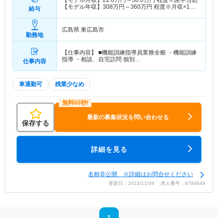
【モデル月収】
22.0
万円～
30.0
万円
程度※諸手当込
【モデル年収】
308
万円～
360
万円
程度※月収×12
給与
ヶ月
広島県 東広島市
勤務地
【仕事内容】 ■機能訓練指導員業務全般 ・機能訓練
指導 ・相談、自宅訪問 個別…
仕事内容
車通勤可
残業少なめ
最新の募集状況を問い合わせる
保存する
詳細を見る
名称非公開 ※詳細はお問合せください
更新日：2023/11/09 求人番号：9784649
1