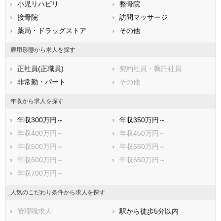
小児リハビリ
整骨院
鹿児島県
沖縄県
接骨院
訪問マッサージ
薬局・ドラッグストア
その他
雇用形態から求人を探す
正社員(正職員)
契約社員・嘱託社員
非常勤・パート
その他
年収から求人を探す
年収300万円～
年収350万円～
年収400万円～
年収450万円～
年収500万円～
年収550万円～
年収600万円～
年収650万円～
年収700万円～
人気のこだわり条件から求人を探す
管理職求人
駅から徒歩5分以内