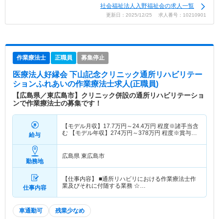
社会福祉法人入野福祉会の求人一覧
更新日：2025/12/25 求人番号：10210901
作業療法士
正職員
募集停止
医療法人好縁会 下山記念クリニック通所リハビリテー
ションふれあい
の作業療法士求人(正職員)
【広島県／東広島市】クリニック併設の通所リハビリテーショ
ンで作業療法士の募集です！
【モデル月収】
17.7
万円～
24.4
万円
程度※諸手当含
む 【モデル年収】
274
万円～
378
万円
程度※賞与含
給与
む
広島県 東広島市
勤務地
【仕事内容】 ■通所リハビリにおける作業療法士作
業及びそれに付随する業務 ☆…
仕事内容
車通勤可
残業少なめ