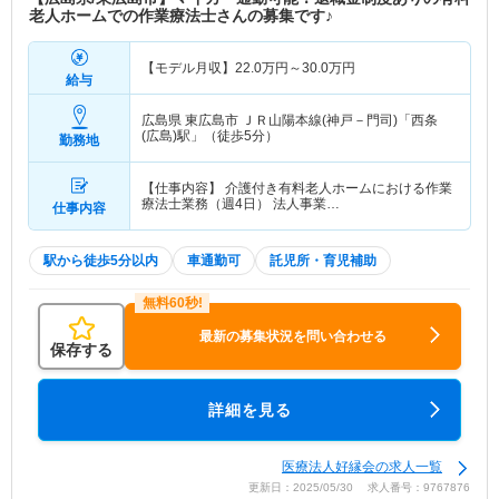
老人ホームでの作業療法士さんの募集です♪
【モデル月収】
22.0
万円～
30.0
万円
給与
広島県 東広島市
ＪＲ山陽本線(神戸－門司)「西条
(広島)駅」（徒歩5分）
勤務地
【仕事内容】 介護付き有料老人ホームにおける作業
療法士業務（週4日） 法人事業…
仕事内容
駅から徒歩5分以内
車通勤可
託児所・育児補助
最新の募集状況を問い合わせる
保存する
詳細を見る
医療法人好縁会の求人一覧
更新日：2025/05/30 求人番号：9767876