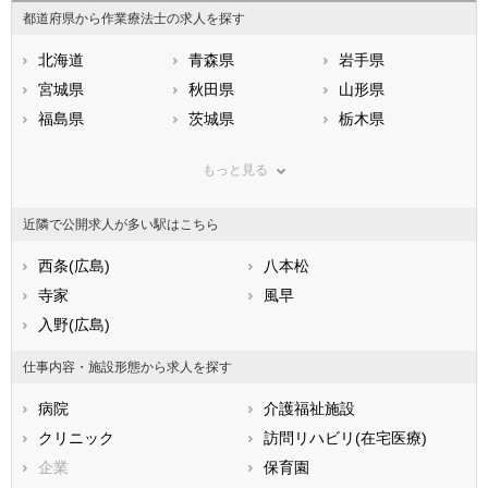
都道府県から作業療法士の求人を探す
北海道
青森県
岩手県
宮城県
秋田県
山形県
福島県
茨城県
栃木県
群馬県
埼玉県
千葉県
もっと見る
東京都
神奈川県
新潟県
山梨県
長野県
富山県
近隣で公開求人が多い駅はこちら
石川県
福井県
岐阜県
静岡県
西条(広島)
愛知県
八本松
三重県
滋賀県
寺家
京都府
風早
大阪府
兵庫県
入野(広島)
奈良県
和歌山県
鳥取県
島根県
岡山県
仕事内容・施設形態から求人を探す
広島県
山口県
徳島県
病院
介護福祉施設
香川県
愛媛県
高知県
クリニック
訪問リハビリ(在宅医療)
福岡県
佐賀県
長崎県
企業
保育園
熊本県
大分県
宮崎県