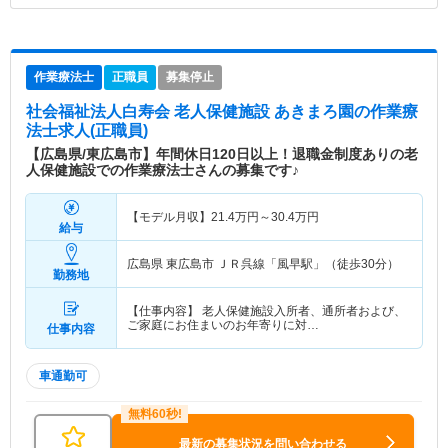
作業療法士
正職員
募集停止
社会福祉法人白寿会 老人保健施設 あきまろ園
の作業療
法士求人(正職員)
【広島県/東広島市】年間休日120日以上！退職金制度ありの老
人保健施設での作業療法士さんの募集です♪
【モデル月収】
21.4
万円～
30.4
万円
給与
広島県 東広島市
ＪＲ呉線「風早駅」（徒歩30分）
勤務地
【仕事内容】 老人保健施設入所者、通所者および、
ご家庭にお住まいのお年寄りに対…
仕事内容
車通勤可
最新の募集状況を問い合わせる