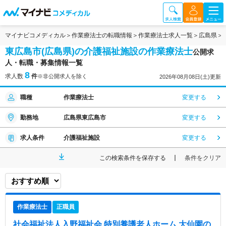
マイナビコメディカル
作業療法士の転職情報
作業療法士求人一覧
広島県
東広島市(広島県)の介護福祉施設の作業療法士
公開求
人・転職・募集情報一覧
8
求人数
件
※非公開求人を除く
2026年08月08日(土)更新
職種
作業療法士
変更する
勤務地
広島県東広島市
変更する
求人条件
介護福祉施設
変更する
この検索条件を保存する
条件をクリア
作業療法士
正職員
社会福祉法人入野福祉会 特別養護老人ホーム 大仙園
の