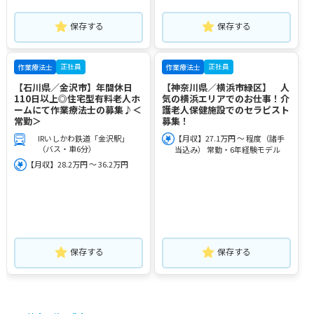
保存する
保存する
正社員
正社員
作業療法士
作業療法士
【石川県／金沢市】年間休日
【神奈川県／横浜市緑区】 人
110日以上◎住宅型有料老人ホ
気の横浜エリアでのお仕事！介
ームにて作業療法士の募集♪＜
護老人保健施設でのセラピスト
常勤＞
募集！
IRいしかわ鉄道「金沢駅」
【月収】27.1万円 ～ 程度（諸手
（バス・車6分）
当込み） 常勤・6年経験モデル
【月収】28.2万円 ～ 36.2万円
保存する
保存する