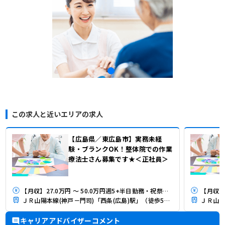
この求人と近いエリアの求人
【広島県／東広島市】実務未経
験・ブランクOK！整体院での作業
療法士さん募集です★＜正社員＞
【月収】27.0万円 ～ 50.0万円週5+半日勤務・祝祭日 休み制
【月収】2
ＪＲ山陽本線(神戸－門司)「西条(広島)駅」（徒歩5分）
ＪＲ山陽
キャリアアドバイザーコメント