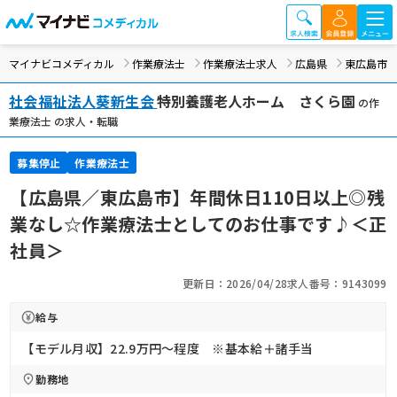
マイナビコメディカル
作業療法士
作業療法士求人
広島県
東広島市
社会福祉法人葵新生会
特別養護老人ホーム さくら園
の作
業療法士 の求人・転職
募集停止
作業療法士
【広島県／東広島市】年間休日110日以上◎残
業なし☆作業療法士としてのお仕事です♪＜正
社員＞
更新日：2026/04/28
求人番号：9143099
給与
【モデル月収】22.9万円〜程度 ※基本給＋諸手当
勤務地