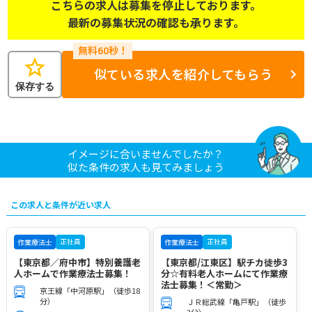
こちらの求人は募集を停止しております。
最新の募集状況の確認も承ります。
star
似ている求人を紹介してもらう
保存する
イメージに合いませんでしたか？
似た条件の求人も見てみましょう
この求人と条件が近い求人
正社員
正社員
作業療法士
作業療法士
【東京都／府中市】特別養護老
【東京都/江東区】駅チカ徒歩3
人ホームで作業療法士募集！
分☆有料老人ホームにて作業療
法士募集！＜常勤＞
京王線「中河原駅」（徒歩18
分）
ＪＲ総武線「亀戸駅」（徒歩
3分）