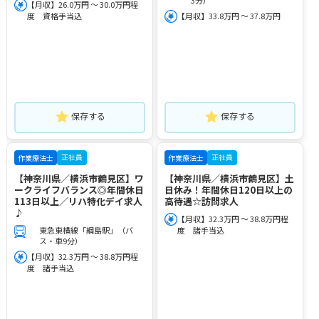
【月収】26.0万円 ～ 30.0万円程
度 資格手当込
【月収】33.8万円 ～ 37.8万円
保存する
保存する
正社員
正社員
作業療法士
作業療法士
【神奈川県／横浜市鶴見区】ワ
【神奈川県／横浜市鶴見区】土
ークライフバランス◎年間休日
日休み！年間休日120日以上の
113日以上／リハ特化デイ求人
高待遇☆訪問求人
♪
【月収】32.3万円 ～ 38.8万円程
東急東横線「綱島駅」（バ
度 諸手当込
ス・車9分）
【月収】32.3万円 ～ 38.8万円程
度 諸手当込