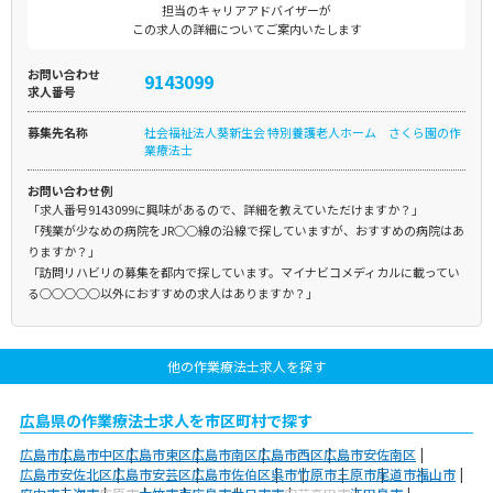
担当のキャリアアドバイザーが
この求人の詳細についてご案内いたします
お問い合わせ
9143099
求人番号
募集先名称
社会福祉法人葵新生会 特別養護老人ホーム さくら園の作
業療法士
お問い合わせ例
「求人番号9143099に興味があるので、詳細を教えていただけますか？」
「残業が少なめの病院をJR○○線の沿線で探していますが、おすすめの病院はあ
りますか？」
「訪問リハビリの募集を都内で探しています。マイナビコメディカルに載ってい
る○○○○○以外におすすめの求人はありますか？」
他の作業療法士求人を探す
広島県の作業療法士求人を市区町村で探す
広島市
広島市中区
広島市東区
広島市南区
広島市西区
広島市安佐南区
広島市安佐北区
広島市安芸区
広島市佐伯区
呉市
竹原市
三原市
尾道市
福山市