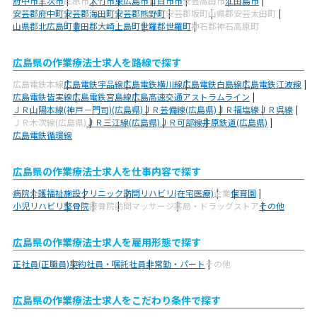
府中市
三次市
庄原市
大竹市
東広島市
廿日市市
安芸高田市
江田島市
安芸郡府中町
安芸郡海田町
安芸郡熊野町
安芸郡坂町
山県郡安芸太田町
山県郡北広島町
豊田郡大崎上島町
世羅郡世羅町
神石郡神石高原町
広島県の作業療法士求人を路線で探す
広島電鉄本線
広島電鉄宇品線
広島電鉄横川線
広島電鉄白島線
広島電鉄江波線
広島電鉄皆実線
広島電鉄宮島線
広島高速交通アストラムライン
ＪＲ山陽本線(神戸－門司)(広島県)
ＪＲ芸備線(広島県)
ＪＲ福塩線
ＪＲ呉線
ＪＲ木次線(広島県)
ＪＲ三江線(広島県)
ＪＲ可部線
井原鉄道(広島県)
広島電鉄循環線
広島県の作業療法士求人を仕事内容で探す
病院
介護福祉施設
クリニック
訪問リハビリ(在宅医療)
企業
保育園
小児リハビリ
整骨院
接骨院
訪問マッサージ
薬局・ドラッグストア
その他
広島県の作業療法士求人を雇用形態で探す
正社員(正職員)
契約社員・嘱託社員
非常勤・パート
その他
広島県の作業療法士求人をこだわり条件で探す