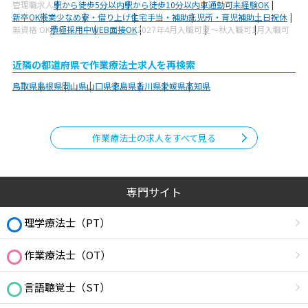
管理職求人
駅から徒歩5分以内
駅から徒歩10分以内
車通勤可
未経験OK
新卒OK
残業少なめ
寮・借り上げ
住宅手当・補助
託児所・育児補助
土日祝休
無資格 OK
積極採用中
WEB面接OK
2027年4月入職可
夏～秋入職可
1月入職可
近隣の都道府県で作業療法士求人を再検索
鳥取県
島根県
岡山県
山口県
徳島県
香川県
愛媛県
高知県
作業療法士の求人をすべて見る
専門サイト
理学療法士（PT）
作業療法士（OT）
言語聴覚士（ST）