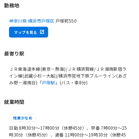
勤務地
神奈川県 横浜市戸塚区
戸塚町550
マップを見る
最寄り駅
ＪＲ東海道本線(東京－熱海)/ＪＲ横須賀線/ＪＲ湘南新宿ラ
イン線(武蔵小杉－大船)/横浜市営地下鉄ブルーライン(あざ
み野－湘南台)「
戸塚駅
」(バス・車8分)
就業時間
残業少なめ
日勤 8時30分〜17時00分（休憩45分）、早番 7時00分〜15
時30分（休憩45分）、遅番 11時00分〜19時30分（休憩45