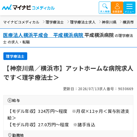
マイナビコメディカル
理学療法士
理学療法士求人
神奈川県
横浜市
医療法人横浜平成会 平成横浜病院
平成横浜病院
の理学療法
士 の求人・転職
理学療法士
【神奈川県／横浜市】アットホームな病院求人
です＜理学療法士＞
更新日：2026/07/13
求人番号：9030669
給与
【モデル年収】324万円〜程度 ※月収×12ヶ月＜賞与別途支
給＞
【モデル月収】27.0万円〜程度 ※諸手当込
勤務地