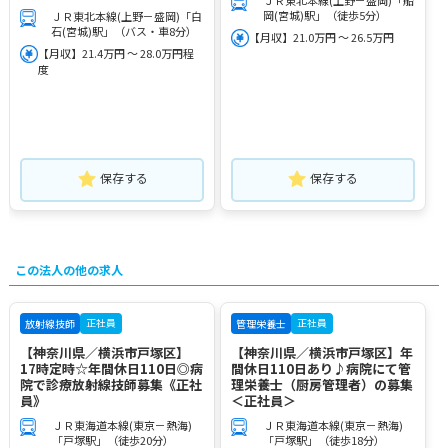
岡(宮城)駅」（徒歩5分）
ＪＲ東北本線(上野－盛岡)「白
石(宮城)駅」（バス・車8分）
【月収】21.0万円 ～ 26.5万円
【月収】21.4万円 ～ 28.0万円程
度
保存する
保存する
この法人の他の求人
正社員
正社員
放射線技師
管理栄養士
【神奈川県／横浜市戸塚区】
【神奈川県／横浜市戸塚区】年
17時定時☆年間休日110日◎病
間休日110日あり♪病院にて管
院で診療放射線技師募集《正社
理栄養士（厨房管理者）の募集
員》
＜正社員＞
ＪＲ東海道本線(東京－熱海)
ＪＲ東海道本線(東京－熱海)
「戸塚駅」（徒歩20分）
「戸塚駅」（徒歩18分）