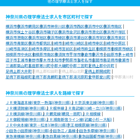
他の理学療法士求人を探す
神奈川県の理学療法士求人を市区町村で探す
横浜市
横浜市鶴見区
横浜市神奈川区
横浜市西区
横浜市中区
横浜市南区
横浜市保土ケ谷区
横浜市磯子区
横浜市金沢区
横浜市港北区
横浜市戸塚区
横浜市港南区
横浜市旭区
横浜市緑区
横浜市瀬谷区
横浜市栄区
横浜市泉区
横浜市青葉区
横浜市都筑区
川崎市
川崎市川崎区
川崎市幸区
川崎市中原区
川崎市高津区
川崎市多摩区
川崎市宮前区
川崎市麻生区
相模原市
相模原市緑区
相模原市中央区
相模原市南区
横須賀市
平塚市
鎌倉市
藤沢市
小田原市
茅ヶ崎市
逗子市
三浦市
秦野市
厚木市
大和市
伊勢原市
海老名市
座間市
南足柄市
綾瀬市
三浦郡葉山町
高座郡寒川町
中郡大磯町
中郡二宮町
足柄上郡中井町
足柄上郡大井町
足柄上郡松田町
足柄上郡山北町
足柄上郡開成町
足柄下郡箱根町
足柄下郡真鶴町
足柄下郡湯河原町
愛甲郡愛川町
愛甲郡清川村
神奈川県の理学療法士求人を路線で探す
ＪＲ東海道本線(東京－熱海)(神奈川県)
ＪＲ京浜東北線(神奈川県)
ＪＲ横須賀線(神奈川県)
ＪＲ根岸線
ＪＲ南武線(川崎－立川)(神奈川県)
ＪＲ横浜線(神奈川県)
ＪＲ鶴見線(鶴見－扇町)
ＪＲ相模線
ＪＲ御殿場線(神奈川県)
ＪＲ湘南新宿ライン線(武蔵小杉－大船)
ＪＲ中央本線(東京－松本)(神奈川県)
京王相模原線(神奈川県)
小田急小田原線(神奈川県)
小田急江ノ島線
小田急多摩線(神奈川県)
東急東横線(神奈川県)
東急目黒線(神奈川県)
東急田園都市線(神奈川県)