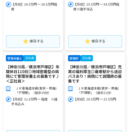
【月収】24.5万円 ～ 26.5万円程
【月収】25.5万円 ～ 34.5万円程
度
度※諸手当込
保存する
保存する
正社員
正社員
管理栄養士
調理師
【神奈川県／横浜市戸塚区】年
【神奈川県／横浜市戸塚区】充
間休日110日◎地域密着型の病
実の福利厚生◎最寄駅から送迎
院にて管理栄養士の募集です♪
バスあり！病院にて調理師の募
＜正社員＞
集です
ＪＲ東海道本線(東京－熱海)
ＪＲ東海道本線(東京－熱海)
「戸塚駅」（徒歩19分）
「戸塚駅」（徒歩21分）
【月収】21.6万円 ～ 程度 ※諸
【月収】20.5万円 ～ 23.5万円
手当込み