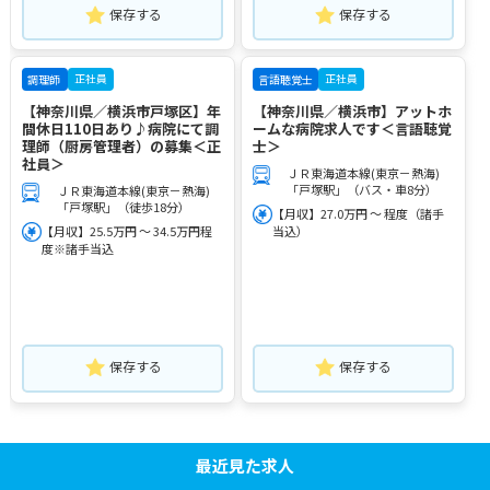
保存する
保存する
正社員
正社員
調理師
言語聴覚士
【神奈川県／横浜市戸塚区】年
【神奈川県／横浜市】アットホ
間休日110日あり♪病院にて調
ームな病院求人です＜言語聴覚
理師（厨房管理者）の募集＜正
士＞
社員＞
ＪＲ東海道本線(東京－熱海)
「戸塚駅」（バス・車8分）
ＪＲ東海道本線(東京－熱海)
「戸塚駅」（徒歩18分）
【月収】27.0万円 ～ 程度（諸手
【月収】25.5万円 ～ 34.5万円程
当込）
度※諸手当込
保存する
保存する
最近見た求人