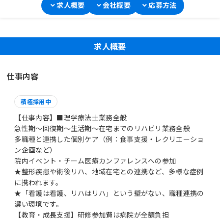
求人概要
会社概要
応募方法
求人概要
仕事内容
積極採用中
【仕事内容】■理学療法士業務全般
急性期～回復期～生活期～在宅までのリハビリ業務全般
多職種と連携した個別ケア（例：食事支援・レクリエーショ
ン企画など）
院内イベント・チーム医療カンファレンスへの参加
★整形疾患や術後リハ、地域在宅との連携など、多様な症例
に携われます。
★「看護は看護、リハはリハ」という壁がない、職種連携の
濃い環境です。
【教育・成長支援】研修参加費は病院が全額負担