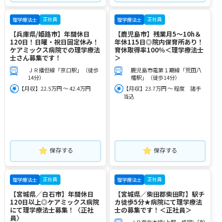
正社員
正社員
理学療法士
理学療法士
【兵庫県/姫路市】年間休日
【鹿児島市】残業月5～10h＆
120日！日曜・祝日固定休み！
年休115日◎院内保育所あり！
ケアミックス病院での理学療法
育休取得率100％＜理学療法士
士さん募集です！
＞
ＪＲ播但線「京口駅」（徒歩
鹿児島市電第１期線「荒田八
14分）
幡駅」（徒歩14分）
【月収】22.5万円 ～ 42.4万円
【月収】23.7万円 ～ 程度 諸手
当込
保存する
保存する
正社員
正社員
理学療法士
理学療法士
【宮城県／白石市】年間休日
【宮城県／柴田郡柴田町】駅チ
120日以上◎ケアミックス病院
カ徒歩5分★病院にて理学療法
にて理学療法士募集！〈正社
士の募集です！＜正社員＞
員〉
ＪＲ東北本線(上野－盛岡)「船