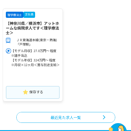
正社員
理学療法士
【神奈川県／横浜市】アットホ
ームな病院求人です＜理学療法
士＞
ＪＲ東海道本線(東京－熱海)
「戸塚駅」
【モデル月収】27.0万円～ 程度
※諸手当込
【モデル年収】324万円～ 程度
※月収×12ヶ月＜賞与別途支給＞
保存する
最近見た求人一覧