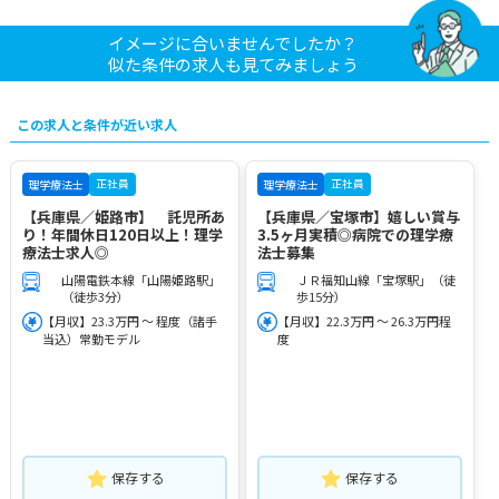
イメージに合いませんでしたか？
似た条件の求人も見てみましょう
この求人と条件が近い求人
正社員
正社員
理学療法士
理学療法士
【兵庫県／姫路市】 託児所あ
【兵庫県／宝塚市】嬉しい賞与
り！年間休日120日以上！理学
3.5ヶ月実積◎病院での理学療
療法士求人◎
法士募集
山陽電鉄本線「山陽姫路駅」
ＪＲ福知山線「宝塚駅」（徒
（徒歩3分）
歩15分）
【月収】23.3万円 ～ 程度（諸手
【月収】22.3万円 ～ 26.3万円程
当込）常勤モデル
度
保存する
保存する