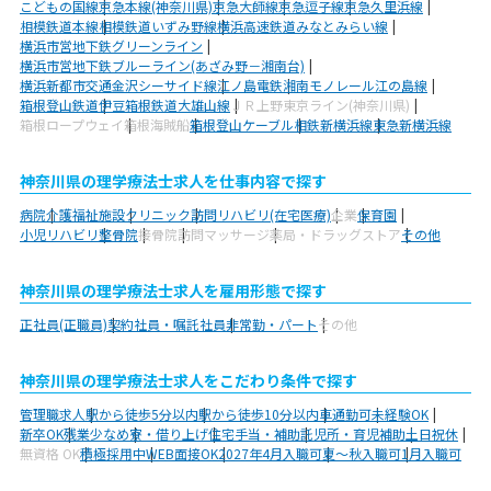
こどもの国線
京急本線(神奈川県)
京急大師線
京急逗子線
京急久里浜線
相模鉄道本線
相模鉄道いずみ野線
横浜高速鉄道みなとみらい線
横浜市営地下鉄グリーンライン
横浜市営地下鉄ブルーライン(あざみ野－湘南台)
横浜新都市交通金沢シーサイド線
江ノ島電鉄
湘南モノレール江の島線
箱根登山鉄道
伊豆箱根鉄道大雄山線
ＪＲ上野東京ライン(神奈川県)
箱根ロープウェイ
箱根海賊船
箱根登山ケーブル
相鉄新横浜線
東急新横浜線
神奈川県の理学療法士求人を仕事内容で探す
病院
介護福祉施設
クリニック
訪問リハビリ(在宅医療)
企業
保育園
小児リハビリ
整骨院
接骨院
訪問マッサージ
薬局・ドラッグストア
その他
神奈川県の理学療法士求人を雇用形態で探す
正社員(正職員)
契約社員・嘱託社員
非常勤・パート
その他
神奈川県の理学療法士求人をこだわり条件で探す
管理職求人
駅から徒歩5分以内
駅から徒歩10分以内
車通勤可
未経験OK
新卒OK
残業少なめ
寮・借り上げ
住宅手当・補助
託児所・育児補助
土日祝休
無資格 OK
積極採用中
WEB面接OK
2027年4月入職可
夏～秋入職可
1月入職可