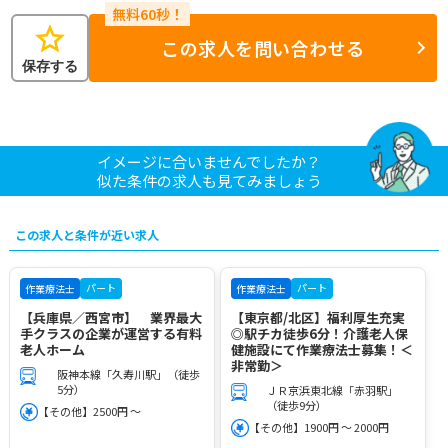
star
この求人を問い合わせる
保存する
イメージに合いませんでしたか？
似た条件の求人も見てみましょう
この求人と条件が近い求人
パート
パート
作業療法士
作業療法士
【兵庫県／西宮市】 業界最大
【東京都/北区】福利厚生充実
手クラスの企業が運営する有料
◎駅チカ徒歩6分！介護老人保
老人ホーム
健施設にて作業療法士募集！＜
非常勤＞
阪神本線「久寿川駅」（徒歩
5分）
ＪＲ京浜東北線「赤羽駅」
（徒歩9分）
【その他】2500円 ～
【その他】1900円 ～ 2000円