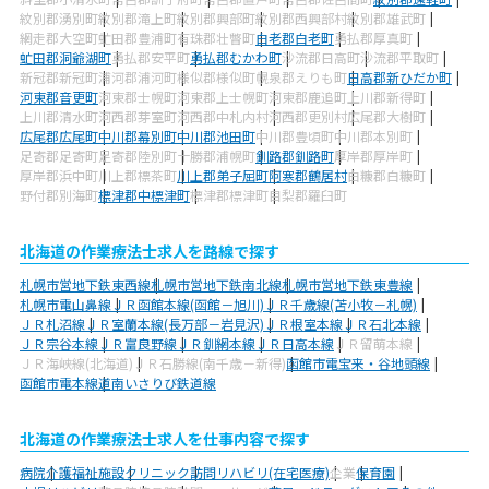
紋別郡湧別町
紋別郡滝上町
紋別郡興部町
紋別郡西興部村
紋別郡雄武町
網走郡大空町
虻田郡豊浦町
有珠郡壮瞥町
白老郡白老町
勇払郡厚真町
虻田郡洞爺湖町
勇払郡安平町
勇払郡むかわ町
沙流郡日高町
沙流郡平取町
新冠郡新冠町
浦河郡浦河町
様似郡様似町
幌泉郡えりも町
日高郡新ひだか町
河東郡音更町
河東郡士幌町
河東郡上士幌町
河東郡鹿追町
上川郡新得町
上川郡清水町
河西郡芽室町
河西郡中札内村
河西郡更別村
広尾郡大樹町
広尾郡広尾町
中川郡幕別町
中川郡池田町
中川郡豊頃町
中川郡本別町
足寄郡足寄町
足寄郡陸別町
十勝郡浦幌町
釧路郡釧路町
厚岸郡厚岸町
厚岸郡浜中町
川上郡標茶町
川上郡弟子屈町
阿寒郡鶴居村
白糠郡白糠町
野付郡別海町
標津郡中標津町
標津郡標津町
目梨郡羅臼町
北海道の作業療法士求人を路線で探す
札幌市営地下鉄東西線
札幌市営地下鉄南北線
札幌市営地下鉄東豊線
札幌市電山鼻線
ＪＲ函館本線(函館－旭川)
ＪＲ千歳線(苫小牧－札幌)
ＪＲ札沼線
ＪＲ室蘭本線(長万部－岩見沢)
ＪＲ根室本線
ＪＲ石北本線
ＪＲ宗谷本線
ＪＲ富良野線
ＪＲ釧網本線
ＪＲ日高本線
ＪＲ留萌本線
ＪＲ海峡線(北海道)
ＪＲ石勝線(南千歳－新得)
函館市電宝来・谷地頭線
函館市電本線
道南いさりび鉄道線
北海道の作業療法士求人を仕事内容で探す
病院
介護福祉施設
クリニック
訪問リハビリ(在宅医療)
企業
保育園