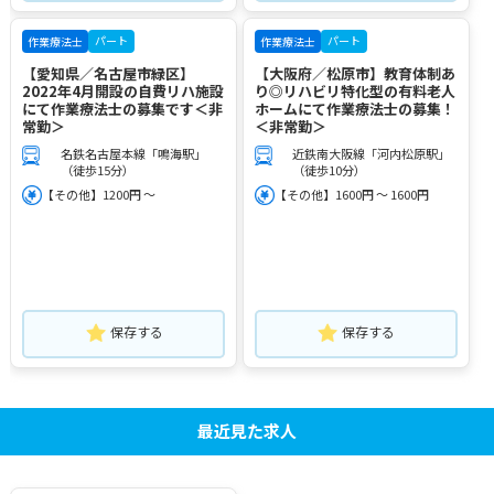
パート
パート
作業療法士
作業療法士
【愛知県／名古屋市緑区】
【大阪府／松原市】教育体制あ
2022年4月開設の自費リハ施設
り◎リハビリ特化型の有料老人
にて作業療法士の募集です＜非
ホームにて作業療法士の募集！
常勤＞
＜非常勤＞
名鉄名古屋本線「鳴海駅」
近鉄南大阪線「河内松原駅」
（徒歩15分）
（徒歩10分）
【その他】1200円 ～
【その他】1600円 ～ 1600円
保存する
保存する
最近見た求人