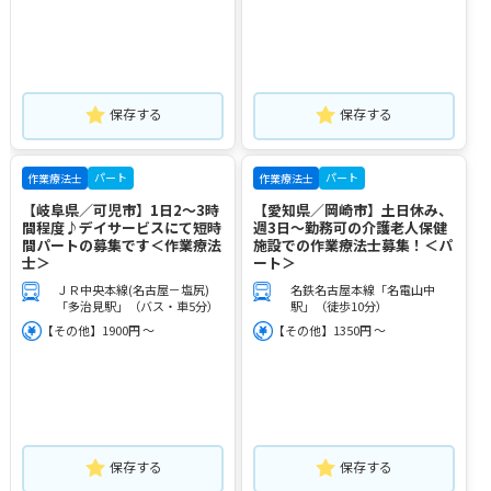
保存する
保存する
パート
パート
作業療法士
作業療法士
【岐阜県／可児市】1日2～3時
【愛知県／岡崎市】土日休み、
間程度♪デイサービスにて短時
週3日～勤務可の介護老人保健
間パートの募集です＜作業療法
施設での作業療法士募集！＜パ
士＞
ート＞
ＪＲ中央本線(名古屋－塩尻)
名鉄名古屋本線「名電山中
「多治見駅」（バス・車5分）
駅」（徒歩10分）
【その他】1900円 ～
【その他】1350円 ～
保存する
保存する