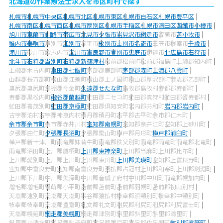
北海道の作業療法士求人を市区町村で探す
札幌市
札幌市中央区
札幌市北区
札幌市東区
札幌市白石区
札幌市豊平区
札幌市南区
札幌市西区
札幌市厚別区
札幌市手稲区
札幌市清田区
函館市
小樽市
旭川市
室蘭市
釧路市
帯広市
北見市
夕張市
岩見沢市
網走市
留萌市
苫小牧市
稚内市
美唄市
芦別市
江別市
赤平市
紋別市
士別市
名寄市
三笠市
根室市
千歳市
滝川市
砂川市
歌志内市
深川市
富良野市
登別市
恵庭市
伊達市
北広島市
石狩市
北斗市
石狩郡当別町
石狩郡新篠津村
松前郡松前町
松前郡福島町
上磯郡知内町
上磯郡木古内町
亀田郡七飯町
茅部郡鹿部町
茅部郡森町
二海郡八雲町
山越郡長万部町
檜山郡江差町
檜山郡上ノ国町
檜山郡厚沢部町
爾志郡乙部町
奥尻郡奥尻町
瀬棚郡今金町
久遠郡せたな町
島牧郡島牧村
寿都郡寿都町
寿都郡黒松内町
磯谷郡蘭越町
虻田郡ニセコ町
虻田郡真狩村
虻田郡留寿都村
虻田郡喜茂別町
虻田郡京極町
虻田郡倶知安町
岩内郡共和町
岩内郡岩内町
古宇郡泊村
古宇郡神恵内村
積丹郡積丹町
古平郡古平町
余市郡仁木町
余市郡余市町
余市郡赤井川村
空知郡南幌町
空知郡奈井江町
空知郡上砂川町
夕張郡由仁町
夕張郡長沼町
夕張郡栗山町
樺戸郡月形町
樺戸郡浦臼町
樺戸郡新十津川町
雨竜郡妹背牛町
雨竜郡秩父別町
雨竜郡雨竜町
雨竜郡北竜町
雨竜郡沼田町
上川郡鷹栖町
上川郡東神楽町
上川郡当麻町
上川郡比布町
上川郡愛別町
上川郡上川町
上川郡東川町
上川郡美瑛町
空知郡上富良野町
空知郡中富良野町
空知郡南富良野町
勇払郡占冠村
上川郡和寒町
上川郡剣淵町
上川郡下川町
中川郡美深町
中川郡音威子府村
中川郡中川町
雨竜郡幌加内町
増毛郡増毛町
留萌郡小平町
苫前郡苫前町
苫前郡羽幌町
苫前郡初山別村
天塩郡遠別町
天塩郡天塩町
宗谷郡猿払村
枝幸郡浜頓別町
枝幸郡中頓別町
枝幸郡枝幸町
天塩郡豊富町
礼文郡礼文町
利尻郡利尻町
利尻郡利尻富士町
天塩郡幌延町
網走郡美幌町
網走郡津別町
斜里郡斜里町
斜里郡清里町
斜里郡小清水町
常呂郡訓子府町
常呂郡置戸町
常呂郡佐呂間町
紋別郡遠軽町