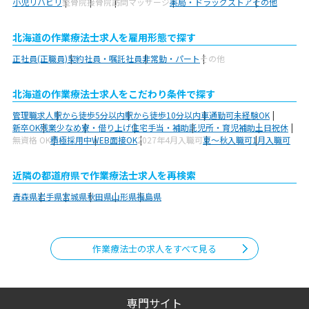
小児リハビリ
整骨院
接骨院
訪問マッサージ
薬局・ドラッグストア
その他
北海道の作業療法士求人を雇用形態で探す
正社員(正職員)
契約社員・嘱託社員
非常勤・パート
その他
北海道の作業療法士求人をこだわり条件で探す
管理職求人
駅から徒歩5分以内
駅から徒歩10分以内
車通勤可
未経験OK
新卒OK
残業少なめ
寮・借り上げ
住宅手当・補助
託児所・育児補助
土日祝休
無資格 OK
積極採用中
WEB面接OK
2027年4月入職可
夏～秋入職可
1月入職可
近隣の都道府県で作業療法士求人を再検索
青森県
岩手県
宮城県
秋田県
山形県
福島県
作業療法士の求人をすべて見る
専門サイト