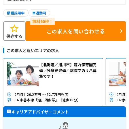
積極採用中
車通勤可
star
この求人を問い合わせる
保存する
この求人と近いエリアの求人
【北海道／旭川市】院内保育園完
備／独身寮完備／病院でのリハ募
集です！
【月収】20.2万円 ～ 32.7万円程度
ＪＲ宗谷本線「旭川四条駅」（徒歩18分）
ＪＲ宗谷
キャリアアドバイザーコメント