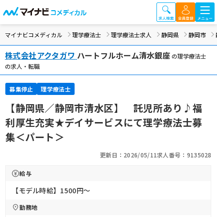
マイナビコメディカル
理学療法士
理学療法士求人
静岡県
静岡市
株式会社アクタガワ
ハートフルホーム清水銀座
の理学療法士
の求人・転職
募集停止
理学療法士
【静岡県／静岡市清水区】 託児所あり♪福
利厚生充実★デイサービスにて理学療法士募
集＜パート＞
更新日：2026/05/11
求人番号：9135028
給与
【モデル時給】1500円〜
勤務地