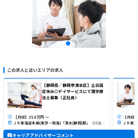
この求人と近いエリアの求人
【静岡県／静岡市清水区】土日固
定休み◎デイサービスにて理学療
法士募集〈正社員〉
【月収】25.0万円 ～
【月収】2
ＪＲ東海道本線(東京－熱海)「清水(静岡)駅」（バス・車4分）
キャリアアドバイザーコメント