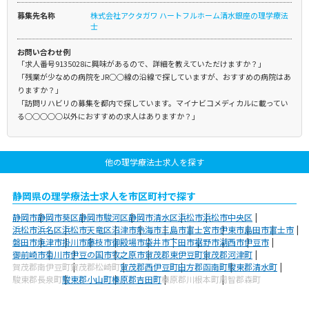
募集先名称
株式会社アクタガワ ハートフルホーム清水銀座の理学療法
士
お問い合わせ例
「求人番号9135028に興味があるので、詳細を教えていただけますか？」
「残業が少なめの病院をJR○○線の沿線で探していますが、おすすめの病院はあ
りますか？」
「訪問リハビリの募集を都内で探しています。マイナビコメディカルに載ってい
る○○○○○以外におすすめの求人はありますか？」
他の理学療法士求人を探す
静岡県の理学療法士求人を市区町村で探す
静岡市
静岡市葵区
静岡市駿河区
静岡市清水区
浜松市
浜松市中央区
浜松市浜名区
浜松市天竜区
沼津市
熱海市
三島市
富士宮市
伊東市
島田市
富士市
磐田市
焼津市
掛川市
藤枝市
御殿場市
袋井市
下田市
裾野市
湖西市
伊豆市
御前崎市
菊川市
伊豆の国市
牧之原市
賀茂郡東伊豆町
賀茂郡河津町
賀茂郡南伊豆町
賀茂郡松崎町
賀茂郡西伊豆町
田方郡函南町
駿東郡清水町
駿東郡長泉町
駿東郡小山町
榛原郡吉田町
榛原郡川根本町
周智郡森町