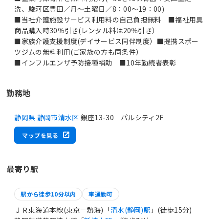
洗、駿河区豊田／月～土曜日／8：00～19：00)
■当社介護施設サービス利用料の自己負担無料 ■福祉用具
商品購入時30％引き(レンタル料は20％引き）
■家族介護支援制度(デイサービス同伴制度）■提携スポー
ツジムの無料利用(ご家族の方も同条件）
■インフルエンザ予防接種補助 ■10年勤続者表彰
勤務地
静岡県 静岡市清水区
銀座13-30 パルシティ2F
マップを見る
最寄り駅
駅から徒歩10分以内
車通勤可
ＪＲ東海道本線(東京－熱海)「
清水(静岡)駅
」(徒歩15分)