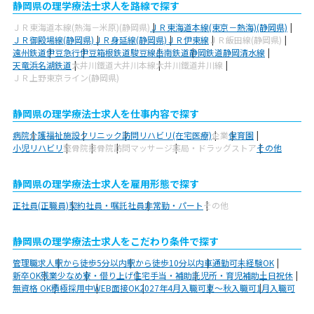
静岡県の理学療法士求人を路線で探す
ＪＲ東海道本線(熱海－米原)(静岡県)
ＪＲ東海道本線(東京－熱海)(静岡県)
ＪＲ御殿場線(静岡県)
ＪＲ身延線(静岡県)
ＪＲ伊東線
ＪＲ飯田線(静岡県)
遠州鉄道
伊豆急行
伊豆箱根鉄道駿豆線
岳南鉄道
静岡鉄道静岡清水線
天竜浜名湖鉄道
大井川鐵道大井川本線
大井川鐵道井川線
ＪＲ上野東京ライン(静岡県)
静岡県の理学療法士求人を仕事内容で探す
病院
介護福祉施設
クリニック
訪問リハビリ(在宅医療)
企業
保育園
小児リハビリ
整骨院
接骨院
訪問マッサージ
薬局・ドラッグストア
その他
静岡県の理学療法士求人を雇用形態で探す
正社員(正職員)
契約社員・嘱託社員
非常勤・パート
その他
静岡県の理学療法士求人をこだわり条件で探す
管理職求人
駅から徒歩5分以内
駅から徒歩10分以内
車通勤可
未経験OK
新卒OK
残業少なめ
寮・借り上げ
住宅手当・補助
託児所・育児補助
土日祝休
無資格 OK
積極採用中
WEB面接OK
2027年4月入職可
夏～秋入職可
1月入職可