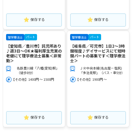
保存する
保存する
パート
パート
理学療法士
理学療法士
【愛知県／豊川市】託児所あり
【岐阜県／可児市】1日2～3時
♪週3日～OK★福利厚生充実の
間程度♪デイサービスにて短時
老健にて理学療法士募集＜非常
間パートの募集です＜理学療法
勤＞
士＞
名鉄豊川線「八幡(愛知)駅」
ＪＲ中央本線(名古屋－塩尻)
（徒歩8分）
「多治見駅」（バス・車5分）
【その他】1400円 ～ 1500円
【その他】1900円 ～
保存する
保存する