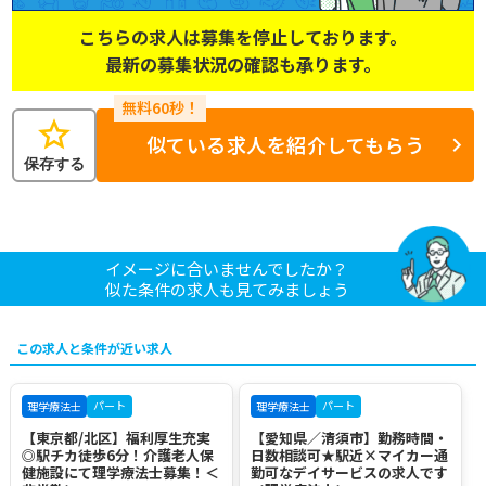
こちらの求人は募集を停止しております。
最新の募集状況の確認も承ります。
star
似ている求人を紹介してもらう
保存する
イメージに合いませんでしたか？
似た条件の求人も見てみましょう
この求人と条件が近い求人
パート
パート
理学療法士
理学療法士
【東京都/北区】福利厚生充実
【愛知県／清須市】勤務時間・
◎駅チカ徒歩6分！介護老人保
日数相談可★駅近×マイカー通
健施設にて理学療法士募集！＜
勤可なデイサービスの求人です