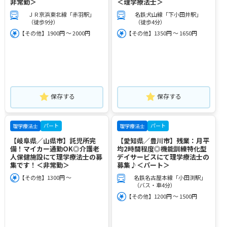
非常勤＞
＜理学療法士＞
ＪＲ京浜東北線「赤羽駅」
名鉄犬山線「下小田井駅」
（徒歩9分）
（徒歩4分）
【その他】1900円 ～ 2000円
【その他】1350円 ～ 1650円
保存する
保存する
パート
パート
理学療法士
理学療法士
【岐阜県／山県市】託児所完
【愛知県／豊川市】残業：月平
備！マイカー通勤OK◎介護老
均2時間程度◎機能訓練特化型
人保健施設にて理学療法士の募
デイサービスにて理学療法士の
集です！＜非常勤＞
募集♪＜パート＞
【その他】1300円 ～
名鉄名古屋本線「小田渕駅」
（バス・車4分）
【その他】1200円 ～ 1500円