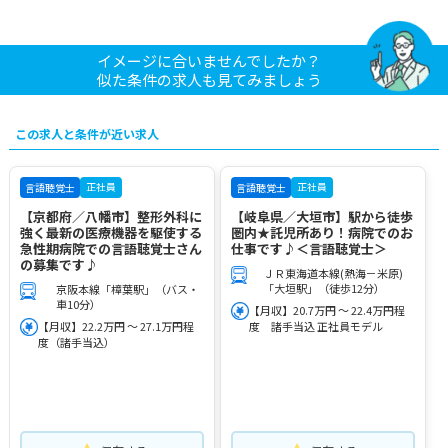
イメージに合いませんでしたか？
似た条件の求人も見てみましょう
この求人と条件が近い求人
正社員
正社員
言語聴覚士
言語聴覚士
【京都府／八幡市】整形外科に
【岐阜県／大垣市】駅から徒歩
強く最新の医療機器を駆使する
圏内★託児所あり！病院でのお
急性期病院での言語聴覚士さん
仕事です♪＜言語聴覚士＞
の募集です♪
ＪＲ東海道本線(熱海－米原)
「大垣駅」（徒歩12分）
京阪本線「樟葉駅」（バス・
車10分）
【月収】20.7万円 ～ 22.4万円程
【月収】22.2万円 ～ 27.1万円程
度 諸手当込 正社員モデル
度（諸手当込）