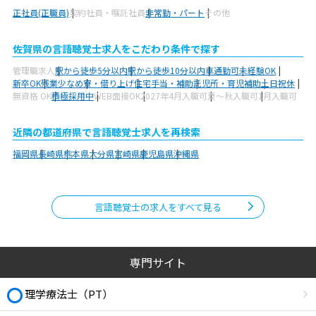
正社員(正職員)
契約社員・嘱託社員
非常勤・パート
その他
佐賀県の言語聴覚士求人をこだわり条件で探す
管理職求人
駅から徒歩5分以内
駅から徒歩10分以内
車通勤可
未経験OK
新卒OK
残業少なめ
寮・借り上げ
住宅手当・補助
託児所・育児補助
土日祝休
無資格 OK
積極採用中
WEB面接OK
2027年4月入職可
夏～秋入職可
1月入職可
近隣の都道府県で言語聴覚士求人を再検索
福岡県
長崎県
熊本県
大分県
宮崎県
鹿児島県
沖縄県
言語聴覚士の求人をすべて見る
専門サイト
理学療法士（PT）