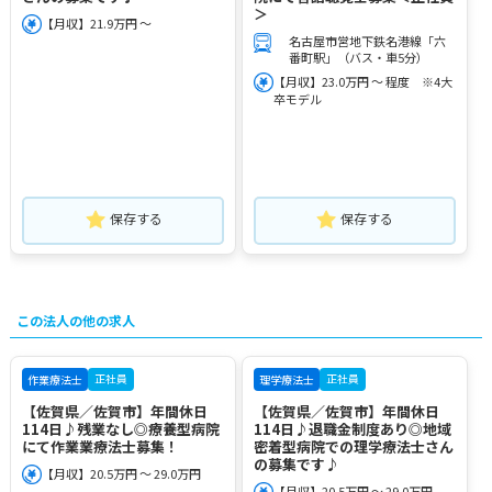
＞
【月収】21.9万円 ～
名古屋市営地下鉄名港線「六
番町駅」（バス・車5分）
【月収】23.0万円 ～ 程度 ※4大
卒モデル
保存する
保存する
この法人の他の求人
正社員
正社員
作業療法士
理学療法士
【佐賀県／佐賀市】年間休日
【佐賀県／佐賀市】年間休日
114日♪残業なし◎療養型病院
114日♪退職金制度あり◎地域
にて作業業療法士募集！
密着型病院での理学療法士さん
の募集です♪
【月収】20.5万円 ～ 29.0万円
【月収】20.5万円 ～ 29.0万円