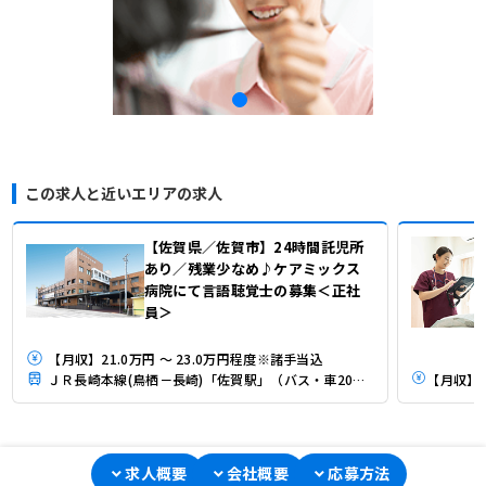
この求人と近いエリアの求人
【佐賀県／佐賀市】24時間託児所
あり／残業少なめ♪ケアミックス
病院にて言語聴覚士の募集＜正社
員＞
【月収】21.0万円 ～ 23.0万円程度※諸手当込
ＪＲ長崎本線(鳥栖－長崎)「佐賀駅」（バス・車20分）
求人概要
会社概要
応募方法