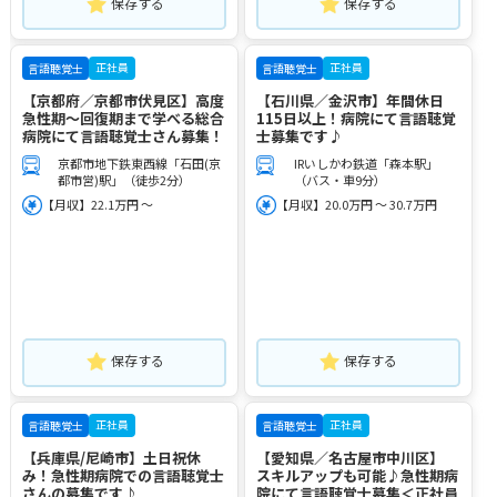
保存する
保存する
正社員
正社員
言語聴覚士
言語聴覚士
【京都府／京都市伏見区】高度
【石川県／金沢市】年間休日
急性期～回復期まで学べる総合
115日以上！病院にて言語聴覚
病院にて言語聴覚士さん募集！
士募集です♪
京都市地下鉄東西線「石田(京
IRいしかわ鉄道「森本駅」
都市営)駅」（徒歩2分）
（バス・車9分）
【月収】22.1万円 ～
【月収】20.0万円 ～ 30.7万円
保存する
保存する
正社員
正社員
言語聴覚士
言語聴覚士
【兵庫県/尼崎市】土日祝休
【愛知県／名古屋市中川区】
み！急性期病院での言語聴覚士
スキルアップも可能♪急性期病
さんの募集です♪
院にて言語聴覚士募集＜正社員