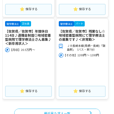
保存する
保存する
正社員
パート
理学療法士
理学療法士
【佐賀県／佐賀市】年間休日
【佐賀県／佐賀市】残業なし☆
114日♪退職金制度◎地域密着
地域密着型病院にて理学療法士
型病院で理学療法士さん募集♪
の募集です♪＜非常勤＞
＜新卒用求人＞
ＪＲ長崎本線(鳥栖－長崎)「鍋
島駅」（バス・車7分）
【月収】20.5万円 ～
【その他】1200円 ～ 1200円
保存する
保存する
最近見た求人一覧