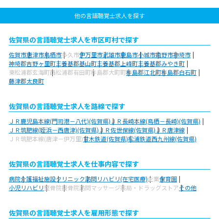
他の言語聴覚士求人を探す
佐賀県の言語聴覚士求人を市区町村で探す
佐賀市
唐津市
鳥栖市
多久市
伊万里市
武雄市
鹿島市
小城市
嬉野市
神埼市
神埼郡吉野ヶ里町
三養基郡基山町
三養基郡上峰町
三養基郡みやき町
東松浦郡玄海町
西松浦郡有田町
杵島郡大町町
杵島郡江北町
杵島郡白石町
藤津郡太良町
佐賀県の言語聴覚士求人を路線で探す
ＪＲ鹿児島本線(門司港－八代)(佐賀県)
ＪＲ長崎本線(鳥栖－長崎)(佐賀県)
ＪＲ筑肥線(姪浜－西唐津)(佐賀県)
ＪＲ佐世保線(佐賀県)
ＪＲ唐津線
ＪＲ筑肥本線(唐津－伊万里)
甘木鉄道(佐賀県)
松浦鉄道西九州線(佐賀県)
佐賀県の言語聴覚士求人を仕事内容で探す
病院
介護福祉施設
クリニック
訪問リハビリ(在宅医療)
企業
保育園
小児リハビリ
整骨院
接骨院
訪問マッサージ
薬局・ドラッグストア
その他
佐賀県の言語聴覚士求人を雇用形態で探す