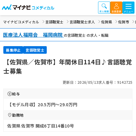
マイナビコメディカル
言語聴覚士
言語聴覚士求人
佐賀県
佐賀市
医療法人福翔会 福岡病院
の言語聴覚士 の求人・転職
募集停止
言語聴覚士
【佐賀県／佐賀市】年間休日114日♪言語聴覚
士募集
更新日：2026/05/13
求人番号：9142725
給与
【モデル月収】20.5万円〜29.0万円
勤務地
佐賀県 佐賀市 開成6丁目14番10号