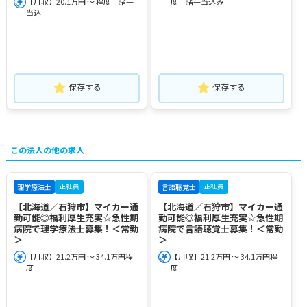
【月収】20.1万円 ～ 程度 諸手
度 諸手当込み
当込
保存する
保存する
この法人の他の求人
正社員
正社員
理学療法士
言語聴覚士
【北海道／石狩市】マイカー通
【北海道／石狩市】マイカー通
勤可能◎福利厚生充実☆急性期
勤可能◎福利厚生充実☆急性期
病院で理学療法士募集！＜常勤
病院で言語聴覚士募集！＜常勤
＞
＞
【月収】21.2万円 ～ 34.1万円程
【月収】21.2万円 ～ 34.1万円程
度
度