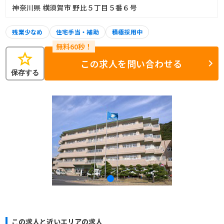
神奈川県 横須賀市 野比５丁目５番６号
残業少なめ
住宅手当・補助
積極採用中
star
この求人を問い合わせる
保存する
この求人と近いエリアの求人