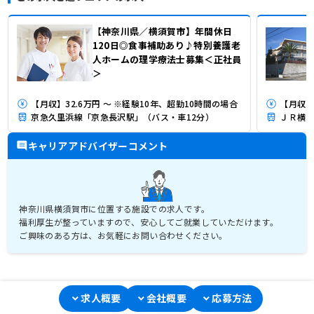
【神奈川県／横須賀市】年間休日
120日◎食事補助あり♪特別養護老
人ホームの理学療法士募集＜正社員
＞
【月収】32.6万円 ～ ※経験10年、超勤10時間の場合
【月収】2
京急久里浜線「京急長沢駅」（バス・車12分）
ＪＲ横須
キャリアアドバイザーコメント
神奈川県横須賀市に位置する施設での求人です。
福利厚生が整っていますので、安心してご就業していただけます。
ご興味のある方は、お気軽にお問い合わせください。
求人概要
会社概要
応募方法