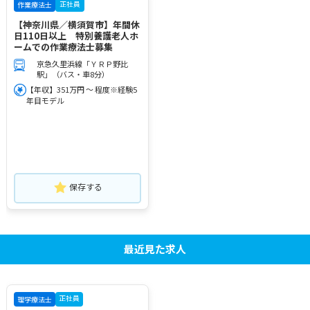
正社員
作業療法士
【神奈川県／横須賀市】年間休
日110日以上 特別養護老人ホ
ームでの作業療法士募集
京急久里浜線「ＹＲＰ野比
駅」（バス・車8分）
【年収】351万円 ～ 程度※経験5
年目モデル
保存する
最近見た求人
正社員
理学療法士