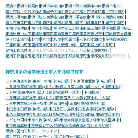
横浜市
横浜市鶴見区
横浜市神奈川区
横浜市西区
横浜市中区
横浜市南区
横浜市保土ケ谷区
横浜市磯子区
横浜市金沢区
横浜市港北区
横浜市戸塚区
横浜市港南区
横浜市旭区
横浜市緑区
横浜市瀬谷区
横浜市栄区
横浜市泉区
横浜市青葉区
横浜市都筑区
川崎市
川崎市川崎区
川崎市幸区
川崎市中原区
川崎市高津区
川崎市多摩区
川崎市宮前区
川崎市麻生区
相模原市
相模原市緑区
相模原市中央区
相模原市南区
横須賀市
平塚市
鎌倉市
藤沢市
小田原市
茅ヶ崎市
逗子市
三浦市
秦野市
厚木市
大和市
伊勢原市
海老名市
座間市
南足柄市
綾瀬市
三浦郡葉山町
高座郡寒川町
中郡大磯町
中郡二宮町
足柄上郡中井町
足柄上郡大井町
足柄上郡松田町
足柄上郡山北町
足柄上郡開成町
足柄下郡箱根町
足柄下郡真鶴町
足柄下郡湯河原町
愛甲郡愛川町
愛甲郡清川村
神奈川県の理学療法士求人を路線で探す
ＪＲ東海道本線(東京－熱海)(神奈川県)
ＪＲ京浜東北線(神奈川県)
ＪＲ横須賀線(神奈川県)
ＪＲ根岸線
ＪＲ南武線(川崎－立川)(神奈川県)
ＪＲ横浜線(神奈川県)
ＪＲ鶴見線(鶴見－扇町)
ＪＲ相模線
ＪＲ御殿場線(神奈川県)
ＪＲ湘南新宿ライン線(武蔵小杉－大船)
ＪＲ中央本線(東京－松本)(神奈川県)
京王相模原線(神奈川県)
小田急小田原線(神奈川県)
小田急江ノ島線
小田急多摩線(神奈川県)
東急東横線(神奈川県)
東急目黒線(神奈川県)
東急田園都市線(神奈川県)
こどもの国線
京急本線(神奈川県)
京急大師線
京急逗子線
京急久里浜線
相模鉄道本線
相模鉄道いずみ野線
横浜高速鉄道みなとみらい線
横浜市営地下鉄グリーンライン
横浜市営地下鉄ブルーライン(あざみ野－湘南台)