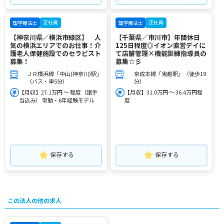
正社員
正社員
理学療法士
理学療法士
【神奈川県／横浜市緑区】 人
【千葉県／市川市】年間休日
気の横浜エリアでのお仕事！介
125日程度◎イオン直営デイに
護老人保健施設でのセラピスト
て店舗管理×機能訓練指導員の
募集！
募集☆彡
ＪＲ横浜線「中山(神奈川)駅」
京成本線「鬼越駅」（徒歩19
（バス・車5分）
分）
【月収】27.1万円 ～ 程度（諸手
【月収】31.0万円 ～ 36.4万円程
当込み） 常勤・6年経験モデル
度
保存する
保存する
この法人の他の求人