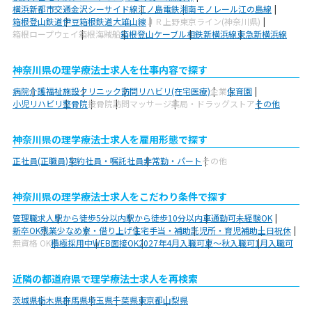
横浜新都市交通金沢シーサイド線
江ノ島電鉄
湘南モノレール江の島線
箱根登山鉄道
伊豆箱根鉄道大雄山線
ＪＲ上野東京ライン(神奈川県)
箱根ロープウェイ
箱根海賊船
箱根登山ケーブル
相鉄新横浜線
東急新横浜線
神奈川県の理学療法士求人を仕事内容で探す
病院
介護福祉施設
クリニック
訪問リハビリ(在宅医療)
企業
保育園
小児リハビリ
整骨院
接骨院
訪問マッサージ
薬局・ドラッグストア
その他
神奈川県の理学療法士求人を雇用形態で探す
正社員(正職員)
契約社員・嘱託社員
非常勤・パート
その他
神奈川県の理学療法士求人をこだわり条件で探す
管理職求人
駅から徒歩5分以内
駅から徒歩10分以内
車通勤可
未経験OK
新卒OK
残業少なめ
寮・借り上げ
住宅手当・補助
託児所・育児補助
土日祝休
無資格 OK
積極採用中
WEB面接OK
2027年4月入職可
夏～秋入職可
1月入職可
近隣の都道府県で理学療法士求人を再検索
茨城県
栃木県
群馬県
埼玉県
千葉県
東京都
山梨県