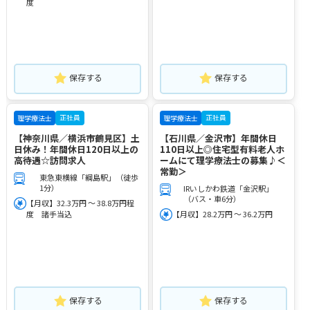
度
保存する
保存する
正社員
正社員
理学療法士
理学療法士
【神奈川県／横浜市鶴見区】土
【石川県／金沢市】年間休日
日休み！年間休日120日以上の
110日以上◎住宅型有料老人ホ
高待遇☆訪問求人
ームにて理学療法士の募集♪＜
常勤＞
東急東横線「綱島駅」（徒歩
1分）
IRいしかわ鉄道「金沢駅」
（バス・車6分）
【月収】32.3万円 ～ 38.8万円程
度 諸手当込
【月収】28.2万円 ～ 36.2万円
保存する
保存する