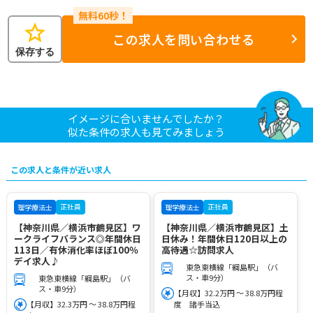
star
この求人を問い合わせる
保存する
イメージに合いませんでしたか？
似た条件の求人も見てみましょう
この求人と条件が近い求人
正社員
正社員
理学療法士
理学療法士
【神奈川県／横浜市鶴見区】ワ
【神奈川県／横浜市鶴見区】土
ークライフバランス◎年間休日
日休み！年間休日120日以上の
113日／有休消化率ほぼ100％
高待遇☆訪問求人
デイ求人♪
東急東横線「綱島駅」（バ
ス・車9分）
東急東横線「綱島駅」（バ
ス・車9分）
【月収】32.2万円 ～ 38.8万円程
【月収】32.3万円 ～ 38.8万円程
度 諸手当込