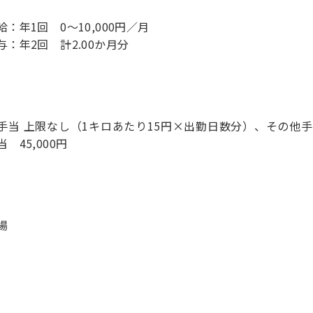
給：年1回 0～10,000円／月
与：年2回 計2.00か月分
手当 上限なし（1キロあたり15円×出勤日数分）、その他手当
 45,000円
場