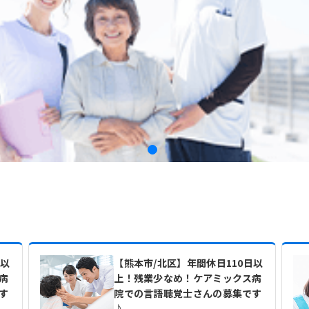
日以
【熊本市/北区】年間休日110日以
病
上！残業少なめ！ケアミックス病
す
院での言語聴覚士さんの募集です
♪