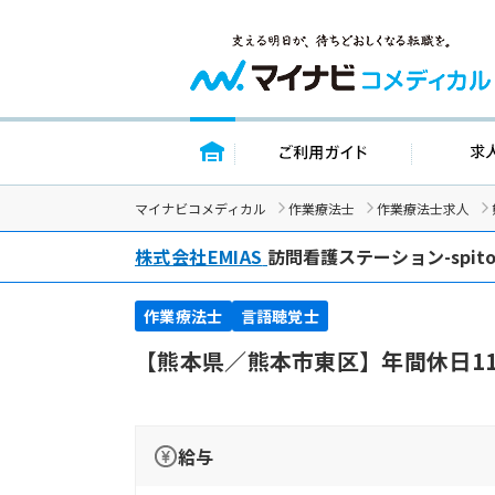
トップページ
ご利用ガイド
マイナビコメディカル
作業療法士
作業療法士求人
株式会社EMIAS
訪問看護ステーション-spit
作業療法士
言語聴覚士
【熊本県／熊本市東区】年間休日1
給与