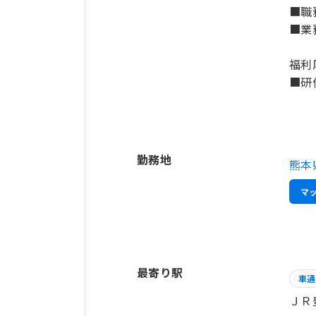
■職
■業
福利
■研
勤務地
熊本
マ
最寄り駅
車通
ＪＲ