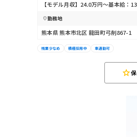
【モデル月収】24.0万円〜基本給：1
勤務地
熊本県 熊本市北区 龍田町弓削867-1
残業少なめ
積極採用中
車通勤可
star
保