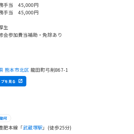
務手当 45,000円
務手当 45,000円
厚生
修会参加費当補助・免除あり
県 熊本市北区
龍田町弓削867-1
ップを見る
勤可
豊肥本線「
武蔵塚駅
」(徒歩25分)