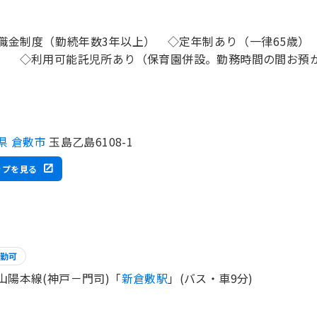
職金制度（勤続年数3年以上） ◇定年制あり（一律65歳）
） ◇利用可能託児所あり（保育園併設。勤務時間の間お預
県 倉敷市
玉島乙島6108-1
ップを見る
勤可
山陽本線(神戸－門司)「
新倉敷駅
」(バス・車9分)