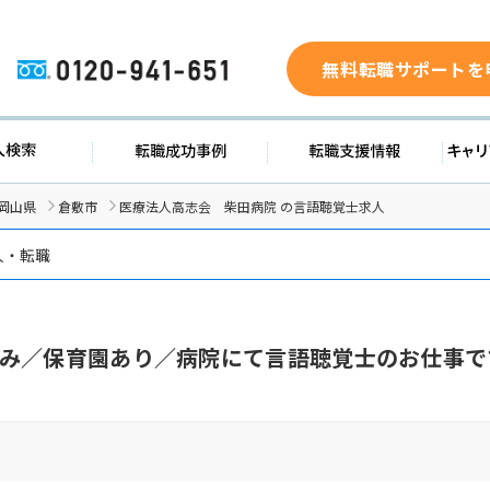
無料転職サポートを
0120-941-651
求人検索
転職成功事例
転職支援
岡山県
倉敷市
医療法人高志会 柴田病院 の言語聴覚士求人
人・転職
み／保育園あり／病院にて言語聴覚士のお仕事で