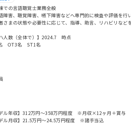
棟での言語聴覚士業務全般
語障害、聴覚障害、嚥下障害などへ専門的に検査や評価を行
さまの状態や必要性に応じて、指導、助言、リハビリなどを
ハ人数（全体で）】2024.7 時点
4名 OT3名 ST1名
員
デル年収】312万円〜358万円程度 ※月収×12ヶ月＋賞与
デル月収】21.5万円〜24.5万円程度 ※諸手当込