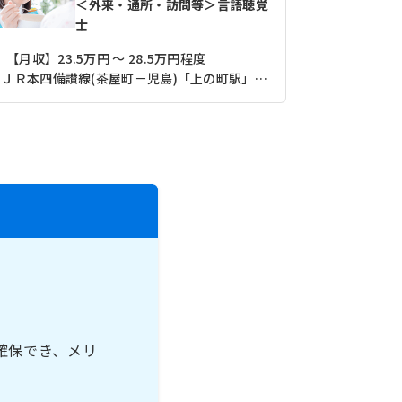
＜外来・通所・訪問等＞言語聴覚
士
【月収】23.5万円 ～ 28.5万円程度
ＪＲ本四備讃線(茶屋町－児島)「上の町駅」（徒歩15分）
水島臨海鉄
確保でき、メリ
♪