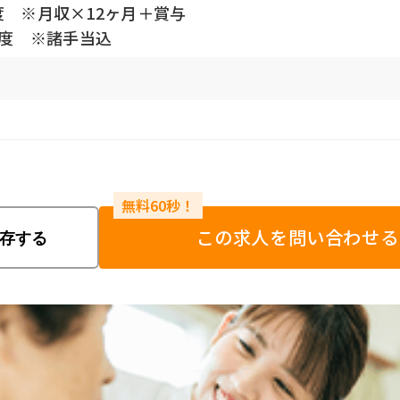
度 ※月収×12ヶ月＋賞与
円程度 ※諸手当込
この求人を問い合わせる
存する