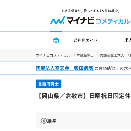
トップページ
ご利用ガイド
マイナビコメディカル
言語聴覚士
言語聴覚士求人
医療法人高志会 柴田病院
の言語聴覚士 の求
言語聴覚士
【岡山県／倉敷市】日曜祝日固定休
給与