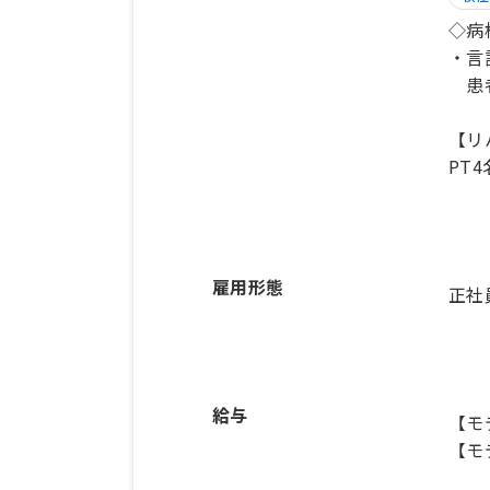
◇病
・言
患者
【リ
PT
雇用形態
正社
給与
【モ
【モ