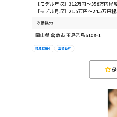
【モデル年収】312万円〜358万円程
【モデル月収】21.5万円〜24.5万
勤務地
岡山県 倉敷市 玉島乙島6108-1
積極採用中
車通勤可
star
保