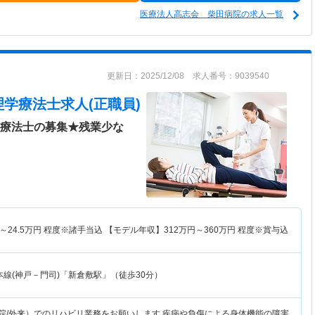
医療法人高志会 柴田病院の求人一覧
更新日：2025/12/08 求人番号：9039540
理学療法士求人(正職員)
学療法士の募集★残業少な
～
24.5
万円
程度※諸手当込 【モデル年収】
312
万円～
360
万円
程度※賞与込
線(神戸－門司)「新倉敷駅」（徒歩30分）
入院/外来）でのリハビリ業務をお願いします 疾病や負傷による身体機能の障害