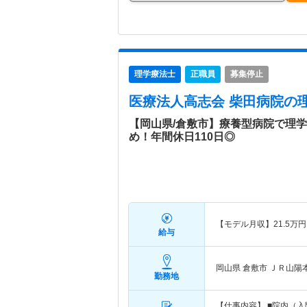
理学療法士
正職員
募集停止
医療法人高志会 柴田病院
の
【岡山県/倉敷市】療養型病院で理
め！年間休日110日◎
【モデル月収】
21.5
万円
給与
岡山県 倉敷市
ＪＲ山陽本
勤務地
【仕事内容】 ■院内（