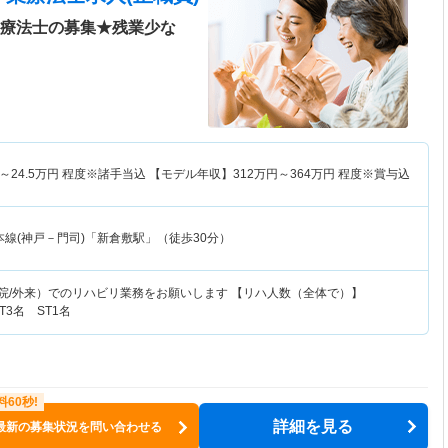
業療法士の募集★残業少な
～
24.5
万円
程度※諸手当込 【モデル年収】
312
万円～
364
万円
程度※賞与込
線(神戸－門司)「新倉敷駅」（徒歩30分）
入院/外来）でのリハビリ業務をお願いします 【リハ人数（全体で）】
OT3名 ST1名
詳細を見る
最新の募集状況を問い合わせる