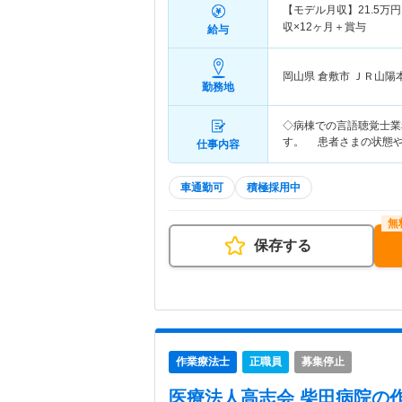
【モデル月収】
21.5
万円
収×12ヶ月＋賞与
給与
岡山県 倉敷市
ＪＲ山陽
勤務地
◇病棟での言語聴覚士業
す。 患者さまの状態
仕事内容
車通勤可
積極採用中
保存する
作業療法士
正職員
募集停止
医療法人高志会 柴田病院
の