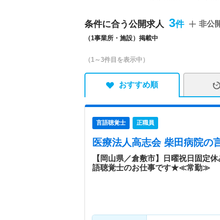
【事業所】 ■柴田病院か
3
条件に合う公開求人
非公
特色
岡山県倉敷市に位置する慢
（1事業所・施設）掲載中
中の方々が、生き甲斐を持
て応援宣言企業」として仕
（1～3件目を表示中）
おすすめ順
言語聴覚士
正職員
医療法人高志会 柴田病院
の
【岡山県／倉敷市】日曜祝日固定休
語聴覚士のお仕事です★≪常勤≫