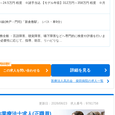
～
24.5
万円
程度 ※諸手当込 【モデル年収】
312
万円～
358
万円
程度 ※月
本線(神戸－門司)「新倉敷駅」（バス・車9分）
務全般 ・言語障害、聴覚障害、嚥下障害などへ専門的に検査や評価を行いま
や必要性に応じて、指導、助言、リハビリな…
詳細を見る
この求人を問い合わせる
医療法人高志会 柴田病院の求人一覧
更新日：2026/06/23 求人番号：9781758
作業療法士求人(正職員)