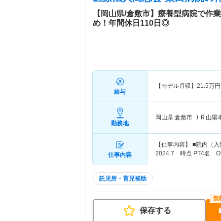
【岡山県/倉敷市】療養型病院で作
め！年間休日110日◎
【モデル月収】
21.5
万円
給与
岡山県 倉敷市
ＪＲ山陽本
勤務地
【仕事内容】 ■院内（
2024.7 時点 PT4名 
仕事内容
託児所・育児補助
保存する