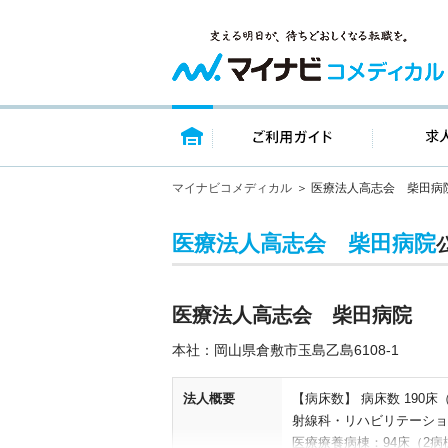
トップページ
ご利用ガイ
マイナビコメディカル
医療法人高志会 柴田病
医療法人高志会 柴田病院
医療法人高志会 柴田病院
本社：岡山県倉敷市玉島乙島6108-1
法人概要
【病床数】 病床数 190床
射線科・リハビリテーショ
医療療養病棟：94床（2