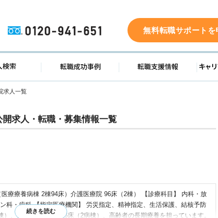
0120-941-651
無料転職サポートを
ド
求人検索
転職成功事例
転職支
院求人一覧
公開求人・転職・募集情報一覧
（医療療養病棟 2棟94床）介護医療院 96床（2棟） 【診療科目】 内科・放
ン科・歯科 【指定医療機関】 労災指定、精神指定、生活保護、結核予防
病棟）、介護療養病棟：96床（2病棟）、高齢者の長期療養を担っています。