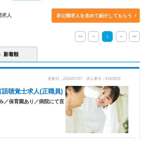
っこうの森デイサービスセンター ※平成21年5月に新しくなりました。
開求人
非公開求人を含めて紹介してもらう
性期の病院です。昭和55年9月に設立され、今に至っています。 病気療養
って生活できるよう応援しつつ治療に取り組んでいます。 「おかやま子育
事と子育てが両立しやすい環境を目指して努めております。
<<
<
>
>>
1
新着順
更新日：2026/07/27 求人番号：9160923
言語聴覚士求人(正職員)
み／保育園あり／病院にて言