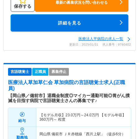
最新の募集状況を問い合わせる
保存する
詳細を見る
医療法人平病院の求人一覧
更新日：2025/01/31 求人番号：9780402
言語聴覚士
正職員
募集停止
医療法人草加草仁会 草加病院
の言語聴覚士求人(正職
員)
【岡山県／備前市】退職金制度◎マイカー通勤可能◎胃がん撲
滅を目指す病院で言語聴覚士さんの募集です♪
【モデル月収】
23.0
万円～
24.0
万円
【モデル年収】
360
万円～
程度
給与
岡山県 備前市
ＪＲ赤穂線「西片上駅」（徒歩6分）
勤務地