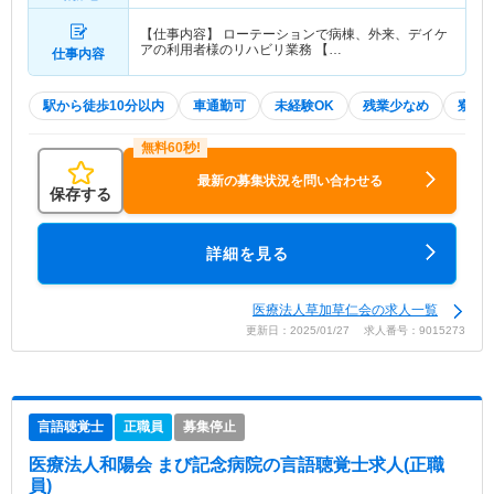
【仕事内容】 ローテーションで病棟、外来、デイケ
アの利用者様のリハビリ業務 【…
仕事内容
駅から徒歩10分以内
車通勤可
未経験OK
残業少なめ
寮・
最新の募集状況を問い合わせる
保存する
詳細を見る
医療法人草加草仁会の求人一覧
更新日：2025/01/27 求人番号：9015273
言語聴覚士
正職員
募集停止
医療法人和陽会 まび記念病院
の言語聴覚士求人(正職
員)