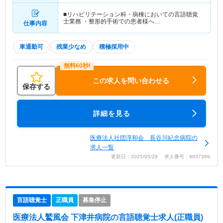
■リハビリテーション科・病棟においての言語聴覚
士業務 ・整形的手術での患者様へ…
仕事内容
車通勤可
残業少なめ
積極採用中
この求人を問い合わせる
保存する
詳細を見る
医療法人社団淳和会 長谷川紀念病院の
求人一覧
更新日：2025/05/29 求人番号：9937399
言語聴覚士
正職員
募集停止
医療法人鷲風会 下津井病院
の言語聴覚士求人(正職員)