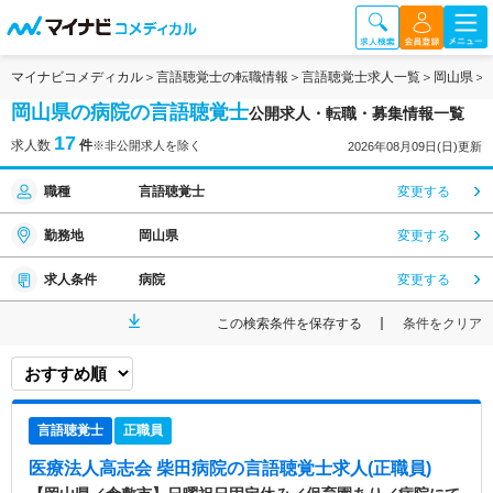
マイナビコメディカル
言語聴覚士の転職情報
言語聴覚士求人一覧
岡山県
岡山県の病院の言語聴覚士
公開求人・転職・募集情報一覧
17
求人数
件
※非公開求人を除く
2026年08月09日(日)更新
職種
言語聴覚士
変更する
勤務地
岡山県
変更する
求人条件
病院
変更する
この検索条件を保存する
条件をクリア
言語聴覚士
正職員
医療法人高志会 柴田病院
の言語聴覚士求人(正職員)