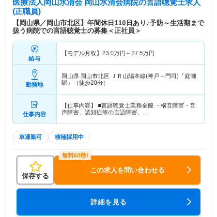
医療法人岡山水清会 岡山水清会病院
の言語聴覚士求人
(正職員)
【岡山県／岡山市北区】年間休日110日あり♪予防～生活期まで
扱う病院での言語聴覚士の募集＜正社員＞
【モデル月収】
23.0
万円～
27.5
万円
給与
岡山県 岡山市北区
ＪＲ山陽本線(神戸－門司)「庭瀬
駅」（徒歩20分）
勤務地
【仕事内容】 ■言語聴覚士業務全般 ・構音障害・音
声障害、認知症等の言語障害、…
仕事内容
車通勤可
積極採用中
この求人を問い合わせる
保存する
詳細を見る