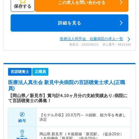
この求人を問い合わせる
保存する
詳細を見る
医療法人明芳会 佐藤病院の求人一覧
更新日：2026/06/15 求人番号：9831346
言語聴覚士
正職員
医療法人真生会 新見中央病院
の言語聴覚士求人(正職
員)
【岡山県／新見市】賞与計4.10ヶ月分の支給実績あり♪病院に
て言語聴覚士の募集！
【モデル月収】
20.0
万円～
※経験、能力等を考慮し
決定
給与
岡山県 新見市
ＪＲ姫新線「新見駅」（徒歩20分）
ＪＲ伯備線「新見駅」（徒歩20分）