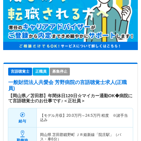
言語聴覚士
正職員
募集停止
一般財団法人共愛会 芳野病院
の言語聴覚士求人(正職
員)
【岡山県／苫田郡】年間休日120日☆マイカー通勤OK◆病院に
て言語聴覚士のお仕事です♪＜正社員＞
【モデル月収】
20.0
万円～
24.5
万円
程度 ※諸手当
込み
給与
岡山県 苫田郡鏡野町
ＪＲ姫新線「院庄駅」（バ
ス・車6分）
勤務地