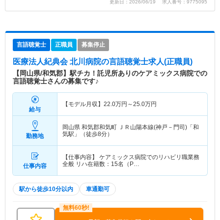
更新日：2026/06/19 求人番号：9775095
言語聴覚士
正職員
募集停止
医療法人紀典会 北川病院
の言語聴覚士求人(正職員)
【岡山県/和気郡】駅チカ！託児所ありのケアミックス病院での
言語聴覚士さんの募集です♪
【モデル月収】
22.0
万円～
25.0
万円
給与
岡山県 和気郡和気町
ＪＲ山陽本線(神戸－門司)「和
気駅」（徒歩8分）
勤務地
【仕事内容】 ケアミックス病院でのリハビリ職業務
全般 リハ在籍数：15名（P…
仕事内容
駅から徒歩10分以内
車通勤可