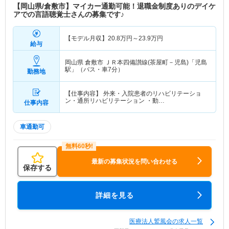
【岡山県/倉敷市】マイカー通勤可能！退職金制度ありのデイケ
アでの言語聴覚士さんの募集です♪
【モデル月収】
20.8
万円～
23.9
万円
給与
岡山県 倉敷市
ＪＲ本四備讃線(茶屋町－児島)「児島
駅」（バス・車7分）
勤務地
【仕事内容】 外来・入院患者のリハビリテーショ
ン・通所リハビリテーション ・動…
仕事内容
車通勤可
最新の募集状況を問い合わせる
保存する
詳細を見る
医療法人鷲風会の求人一覧