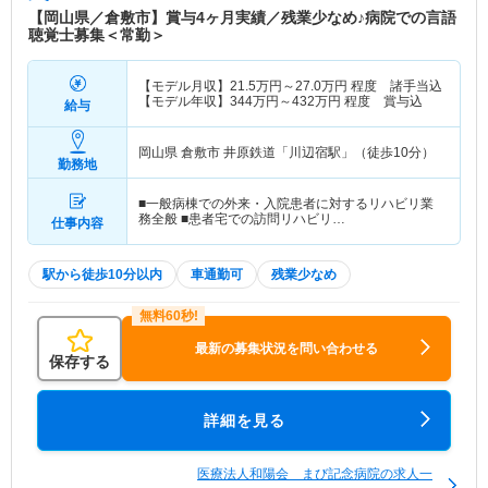
【岡山県／倉敷市】賞与4ヶ月実績／残業少なめ♪病院での言語
聴覚士募集＜常勤＞
【モデル月収】
21.5
万円～
27.0
万円
程度 諸手当込
【モデル年収】
344
万円～
432
万円
程度 賞与込
給与
岡山県 倉敷市
井原鉄道「川辺宿駅」（徒歩10分）
勤務地
■一般病棟での外来・入院患者に対するリハビリ業
務全般 ■患者宅での訪問リハビリ…
仕事内容
駅から徒歩10分以内
車通勤可
残業少なめ
最新の募集状況を問い合わせる
保存する
詳細を見る
医療法人和陽会 まび記念病院の求人一