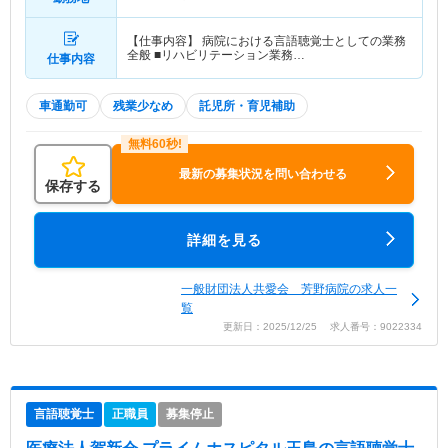
【仕事内容】 病院における言語聴覚士としての業務
全般 ■リハビリテーション業務…
仕事内容
車通勤可
残業少なめ
託児所・育児補助
最新の募集状況を問い合わせる
保存する
詳細を見る
一般財団法人共愛会 芳野病院の求人一
覧
更新日：2025/12/25 求人番号：9022334
言語聴覚士
正職員
募集停止