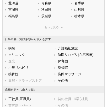
北海道
青森県
岩手県
宮城県
秋田県
山形県
福島県
茨城県
栃木県
群馬県
埼玉県
千葉県
もっと見る
東京都
神奈川県
新潟県
山梨県
長野県
富山県
仕事内容・施設形態から求人を探す
石川県
福井県
岐阜県
静岡県
病院
愛知県
介護福祉施設
三重県
滋賀県
クリニック
京都府
訪問リハビリ(在宅医療)
大阪府
兵庫県
企業
奈良県
保育園
和歌山県
鳥取県
小児リハビリ
島根県
整骨院
岡山県
広島県
接骨院
山口県
訪問マッサージ
徳島県
香川県
薬局・ドラッグストア
愛媛県
その他
高知県
福岡県
佐賀県
長崎県
雇用形態から求人を探す
熊本県
大分県
宮崎県
正社員(正職員)
契約社員・嘱託社員
鹿児島県
沖縄県
非常勤・パート
その他