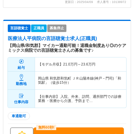
更新日：2025/04/09 求人番号：10138972
言語聴覚士
正職員
募集停止
医療法人平病院
の言語聴覚士求人(正職員)
【岡山県/和気郡】マイカー通勤可能！退職金制度あり◎のケア
ミックス病院での言語聴覚士さんの募集です♪
【モデル月収】
21.0
万円～
23.6
万円
給与
岡山県 和気郡和気町
ＪＲ山陽本線(神戸－門司)「和
気駅」（徒歩15分）
勤務地
【仕事内容】 入院、外来、訪問、通所部門での診療
業務 ・医療から介護、予防まで…
仕事内容
車通勤可