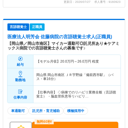
更新日：2026/07/27 求人番号：9160923
言語聴覚士
正職員
医療法人明芳会 佐藤病院
の言語聴覚士求人(正職員)
【岡山県／岡山市南区】マイカー通勤可◎託児所あり★ケアミ
ックス病院での言語聴覚士さんの募集です♪
【モデル月収】
20.0
万円～
26.0
万円
程度
給与
岡山県 岡山市南区
ＪＲ宇野線「備前西市駅」（バ
ス・車16分）
勤務地
【仕事内容】 ◇病棟でのリハビリ業務全般（言語聴
覚士） ・脳血管疾患等リハビリ…
仕事内容
車通勤可
託児所・育児補助
積極採用中