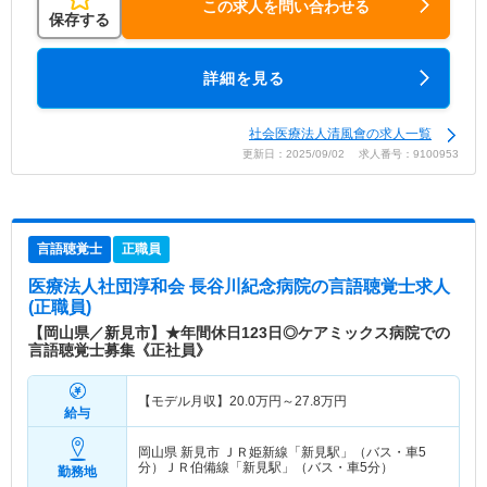
この求人を問い合わせる
保存する
詳細を見る
社会医療法人清風會の求人一覧
更新日：2025/09/02 求人番号：9100953
言語聴覚士
正職員
医療法人社団淳和会 長谷川紀念病院
の言語聴覚士求人
(正職員)
【岡山県／新見市】★年間休日123日◎ケアミックス病院での
言語聴覚士募集《正社員》
【モデル月収】
20.0
万円～
27.8
万円
給与
岡山県 新見市
ＪＲ姫新線「新見駅」（バス・車5
分）ＪＲ伯備線「新見駅」（バス・車5分）
勤務地