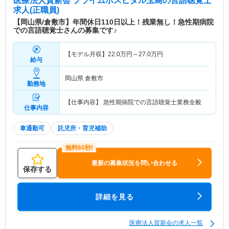
医療法人賀新会 プライムホスピタル玉島
の言語聴覚士
求人(正職員)
【岡山県/倉敷市】年間休日110日以上！残業無し！急性期病院
での言語聴覚士さんの募集です♪
【モデル月収】
22.0
万円～
27.0
万円
給与
岡山県 倉敷市
勤務地
【仕事内容】 急性期病院での言語聴覚士業務全般
仕事内容
車通勤可
託児所・育児補助
最新の募集状況を問い合わせる
保存する
詳細を見る
医療法人賀新会の求人一覧