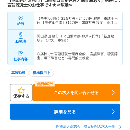
【岡山県／倉敷市】日曜祝日固定休み／保育園あり／病院にて
言語聴覚士のお仕事です★≪常勤≫
【モデル月収】
21.5
万円～
24.5
万円
程度 ※諸手当
込 【モデル年収】
312
万円～
358
万円
程度 ※月収
給与
×12ヶ月＋賞与
岡山県 倉敷市
ＪＲ山陽本線(神戸－門司)「新倉敷
駅」（バス・車9分）
勤務地
◇病棟での言語聴覚士業務全般 ・言語障害、聴覚障
害、嚥下障害などへ専門的に検査…
仕事内容
車通勤可
積極採用中
この求人を問い合わせる
保存する
詳細を見る
医療法人高志会 柴田病院の求人一覧