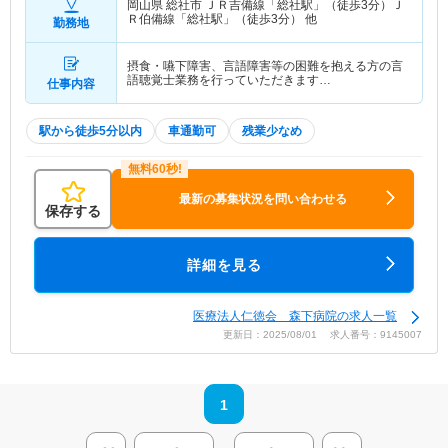
岡山県 総社市
ＪＲ吉備線「総社駅」（徒歩3分）Ｊ
Ｒ伯備線「総社駅」（徒歩3分） 他
勤務地
摂食・嚥下障害、言語障害等の困難を抱える方の言
語聴覚士業務を行っていただきます…
仕事内容
駅から徒歩5分以内
車通勤可
残業少なめ
最新の募集状況を問い合わせる
保存する
詳細を見る
医療法人仁徳会 森下病院の求人一覧
更新日：2025/08/01 求人番号：9145007
1