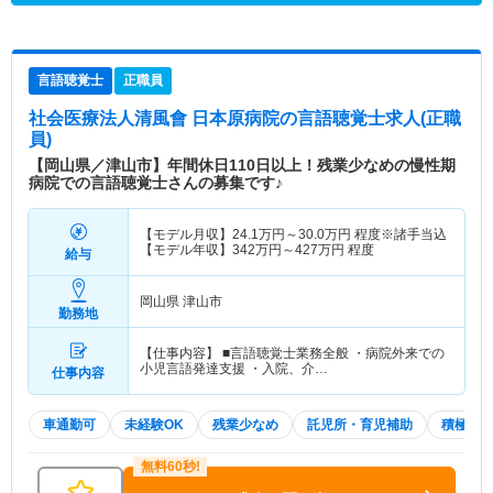
言語聴覚士
正職員
社会医療法人清風會 日本原病院
の言語聴覚士求人(正職
員)
【岡山県／津山市】年間休日110日以上！残業少なめの慢性期
病院での言語聴覚士さんの募集です♪
【モデル月収】
24.1
万円～
30.0
万円
程度※諸手当込
【モデル年収】
342
万円～
427
万円
程度
給与
岡山県 津山市
勤務地
【仕事内容】 ■言語聴覚士業務全般 ・病院外来での
小児言語発達支援 ・入院、介…
仕事内容
車通勤可
未経験OK
残業少なめ
託児所・育児補助
積極採