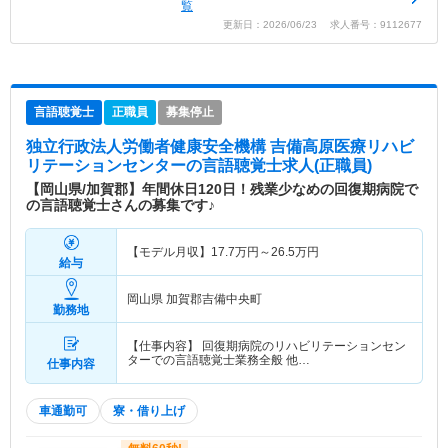
覧
更新日：2026/06/23 求人番号：9112677
言語聴覚士
正職員
募集停止
独立行政法人労働者健康安全機構 吉備高原医療リハビ
リテーションセンター
の言語聴覚士求人(正職員)
【岡山県/加賀郡】年間休日120日！残業少なめの回復期病院で
の言語聴覚士さんの募集です♪
【モデル月収】
17.7
万円～
26.5
万円
給与
岡山県 加賀郡吉備中央町
勤務地
【仕事内容】 回復期病院のリハビリテーションセン
ターでの言語聴覚士業務全般 他…
仕事内容
車通勤可
寮・借り上げ