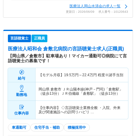
医療法人岡山水清会の求人一覧
更新日：2026/06/09 求人番号：10120643
言語聴覚士
正職員
医療法人昭和会 倉敷北病院
の言語聴覚士求人(正職員)
【岡山県／倉敷市】駐車場あり！マイカー通勤可◎病院にて言
語聴覚士の募集です！
【モデル月収】
19.5
万円～
22.4
万円
程度※諸手当別
給与
岡山県 倉敷市
ＪＲ山陽本線(神戸－門司)「倉敷駅」
（徒歩13分）ＪＲ伯備線「倉敷駅」（徒歩13分）
勤務地
【仕事内容】 ◇言語聴覚士業務全般 ・入院、外来
及び関連施設への訪問リハビリ …
仕事内容
車通勤可
住宅手当・補助
積極採用中