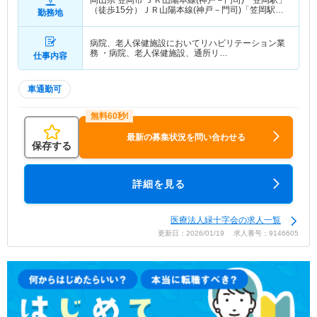
岡山県 笠岡市
ＪＲ山陽本線(神戸－門司)「笠岡駅」
（徒歩15分）ＪＲ山陽本線(神戸－門司)「笠岡駅」
勤務地
（徒歩15分） 他
病院、老人保健施設においてリハビリテーション業
務 ・病院、老人保健施設、通所リ…
仕事内容
車通勤可
最新の募集状況を問い合わせる
保存する
詳細を見る
医療法人緑十字会の求人一覧
更新日：2026/01/19 求人番号：9146605