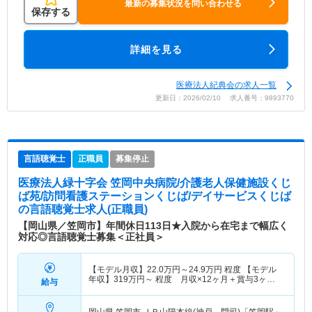
最新の募集状況を問い合わせる
保存する
詳細を見る
医療法人紀典会の求人一覧
更新日：2026/02/10 求人番号：9893770
言語聴覚士
正職員
募集停止
医療法人緑十字会 笠岡中央病院/介護老人保健施設くじ
ば苑/訪問看護ステーションくじば/デイサービスくじば
の言語聴覚士求人(正職員)
【岡山県／笠岡市】年間休日113日★入院から在宅まで幅広く
対応◎言語聴覚士募集＜正社員＞
【モデル月収】
22.0
万円～
24.9
万円
程度 【モデル
年収】
319
万円～
程度 月収×12ヶ月＋賞与3ヶ月
給与
想定