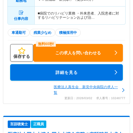
勤務地
■病院でのリハビリ業務 ・外来患者、入院患者に対
するリハビリテーションおよび治…
仕事内容
車通勤可
残業少なめ
積極採用中
この求人を問い合わせる
保存する
詳細を見る
医療法人真生会 新見中央病院の求人一
覧
更新日：2026/03/02 求人番号：10246777
言語聴覚士
正職員