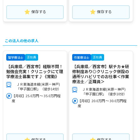
保存する
保存する
この法人の他の求人
正社員
正社員
理学療法士
作業療法士
【兵庫県／西宮市】経験不問！
【兵庫県／西宮市】駅チカ★研
勉強会充実！クリニックにて理
修制度あり◎クリニック併設の
学療法士募集です♪《常勤》
通所リハビリでのお仕事＜作業
療法士／正職員＞
ＪＲ東海道本線(米原－神戸)
「甲子園口駅」（徒歩14分）
ＪＲ東海道本線(米原－神戸)
「甲子園口駅」（徒歩10分）
【月収】25.0万円 ～ 35.0万円程
度
【月収】20.0万円 ～ 30.0万円程
度
保存する
保存する