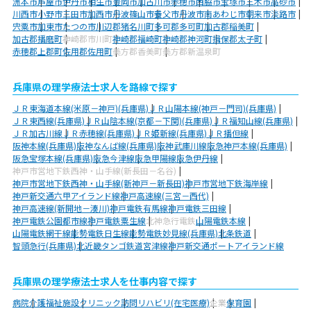
洲本市
芦屋市
伊丹市
相生市
豊岡市
加古川市
赤穂市
西脇市
宝塚市
三木市
高砂市
川西市
小野市
三田市
加西市
丹波篠山市
養父市
丹波市
南あわじ市
朝来市
淡路市
宍粟市
加東市
たつの市
川辺郡猪名川町
多可郡多可町
加古郡稲美町
加古郡播磨町
神崎郡市川町
神崎郡福崎町
神崎郡神河町
揖保郡太子町
赤穂郡上郡町
佐用郡佐用町
美方郡香美町
美方郡新温泉町
兵庫県の理学療法士求人を路線で探す
ＪＲ東海道本線(米原－神戸)(兵庫県)
ＪＲ山陽本線(神戸－門司)(兵庫県)
ＪＲ東西線(兵庫県)
ＪＲ山陰本線(京都－下関)(兵庫県)
ＪＲ福知山線(兵庫県)
ＪＲ加古川線
ＪＲ赤穂線(兵庫県)
ＪＲ姫新線(兵庫県)
ＪＲ播但線
阪神本線(兵庫県)
阪神なんば線(兵庫県)
阪神武庫川線
阪急神戸本線(兵庫県)
阪急宝塚本線(兵庫県)
阪急今津線
阪急甲陽線
阪急伊丹線
神戸市営地下鉄西神・山手線(新長田－名谷)
神戸市営地下鉄西神・山手線(新神戸－新長田)
神戸市営地下鉄海岸線
神戸新交通六甲アイランド線
神戸高速線(三宮－西代)
神戸高速線(新開地－湊川)
神戸電鉄有馬線
神戸電鉄三田線
神戸電鉄公園都市線
神戸電鉄粟生線
北神急行電鉄
山陽電鉄本線
山陽電鉄網干線
能勢電鉄日生線
能勢電鉄妙見線(兵庫県)
北条鉄道
智頭急行(兵庫県)
北近畿タンゴ鉄道宮津線
神戸新交通ポートアイランド線
兵庫県の理学療法士求人を仕事内容で探す
病院
介護福祉施設
クリニック
訪問リハビリ(在宅医療)
企業
保育園