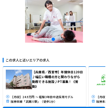
この求人と近いエリアの求人
【兵庫県／西宮市】年間休日120日
♪幅広い職種の方と関わりながら
勤務できる施設♪PT募集！《常
勤》
【月収】24.9万円 ～ 経験3年目中途採用モデル
【月収】2
阪神本線「武庫川駅」（徒歩1分）
阪神本線