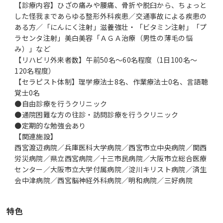
【診療内容】ひざの痛みや腰痛、骨折や脱臼から、ちょっと
した怪我まであらゆる整形外科疾患／交通事故による疾患の
ある方／「にんにく注射」滋養強壮・「ビタミン注射」「プ
ラセンタ注射」美白美容「ＡＧＡ治療（男性の薄毛の悩
み）」など
【リハビリ外来者数】午前50名～60名程度（1日100名～
120名程度）
【セラピスト体制】理学療法士8名、作業療法士0名、言語聴
覚士0名
●自由診療を行うクリニック
●通院困難な方の往診・訪問診療を行うクリニック
●定期的な勉強会あり
【関連施設】
西宮渡辺病院／兵庫医科大学病院／西宮市立中央病院／関西
労災病院／県立西宮病院／十三市民病院／大阪市立総合医療
センター／大阪市立大学付属病院／淀川キリスト病院／済生
会中津病院／西宮脳神経外科病院／明和病院／三好病院
特色