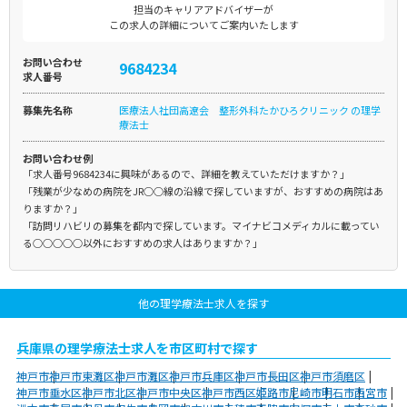
担当のキャリアアドバイザーが
この求人の詳細についてご案内いたします
お問い合わせ
9684234
求人番号
募集先名称
医療法人社団高遼会 整形外科たかひろクリニック の理学
療法士
お問い合わせ例
「求人番号9684234に興味があるので、詳細を教えていただけますか？」
「残業が少なめの病院をJR○○線の沿線で探していますが、おすすめの病院はあ
りますか？」
「訪問リハビリの募集を都内で探しています。マイナビコメディカルに載ってい
る○○○○○以外におすすめの求人はありますか？」
他の理学療法士求人を探す
兵庫県の理学療法士求人を市区町村で探す
神戸市
神戸市東灘区
神戸市灘区
神戸市兵庫区
神戸市長田区
神戸市須磨区
神戸市垂水区
神戸市北区
神戸市中央区
神戸市西区
姫路市
尼崎市
明石市
西宮市