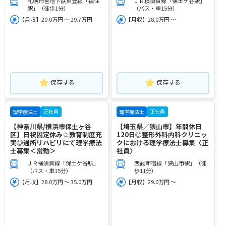
札幌市営地下鉄東豊線「福住
ＪＲ横須賀線「保土ケ谷駅」
駅」（徒歩1分）
（バス・車15分）
【月収】20.0万円 ～ 29.7万円
【月収】28.0万円 ～
保存する
保存する
正社員
正社員
理学療法士
理学療法士
【神奈川県/横浜市保土ヶ谷
【埼玉県／狭山市】年間休日
区】日祝固定休み☆教育制度充
120日◎整形外科内科クリニッ
実◎通所リハビリにて理学療法
クにおける理学療法士募集〈正
士募集＜常勤＞
社員〉
ＪＲ横須賀線「保土ケ谷駅」
西武新宿線「狭山市駅」（徒
（バス・車15分）
歩11分）
【月収】28.0万円 ～ 35.0万円
【月収】29.0万円 ～