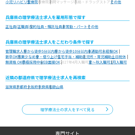
小児リハビリ
整骨院
接骨院
訪問マッサージ
薬局・ドラッグストア
その他
兵庫県の理学療法士求人を雇用形態で探す
正社員(正職員)
契約社員・嘱託社員
非常勤・パート
その他
兵庫県の理学療法士求人をこだわり条件で探す
管理職求人
駅から徒歩5分以内
駅から徒歩10分以内
車通勤可
未経験OK
新卒OK
残業少なめ
寮・借り上げ
住宅手当・補助
託児所・育児補助
土日祝休
無資格 OK
積極採用中
WEB面接OK
2027年4月入職可
夏～秋入職可
1月入職可
近隣の都道府県で理学療法士求人を再検索
滋賀県
京都府
大阪府
奈良県
和歌山県
理学療法士の求人をすべて見る
専門サイト