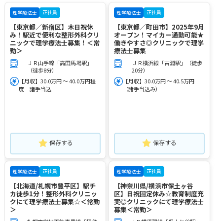
正社員
正社員
理学療法士
理学療法士
【東京都／新宿区】木日祝休
【東京都／町田市】2025年9月
み！駅近で便利な整形外科クリ
オープン！マイカー通勤可能★
ニックで理学療法士募集！＜常
働きやすさ◎クリニックで理学
勤＞
療法士募集
ＪＲ山手線「高田馬場駅」
ＪＲ横浜線「古淵駅」（徒歩
（徒歩8分）
20分）
【月収】30.0万円 ～ 40.0万円程
【月収】30.0万円 ～ 40.5万円
度 諸手当込
（諸手当込み）
保存する
保存する
正社員
正社員
理学療法士
理学療法士
【北海道/札幌市豊平区】駅チ
【神奈川県/横浜市保土ヶ谷
カ徒歩1分！整形外科クリニッ
区】日祝固定休み☆教育制度充
クにて理学療法士募集☆＜常勤
実◎クリニックにて理学療法士
＞
募集＜常勤＞