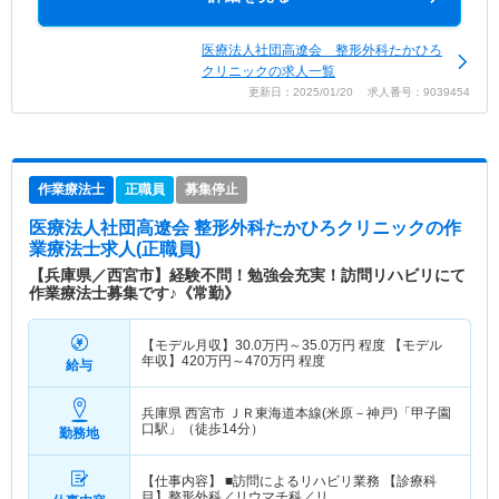
医療法人社団高遼会 整形外科たかひろ
クリニックの求人一覧
更新日：2025/01/20 求人番号：9039454
作業療法士
正職員
募集停止
医療法人社団高遼会 整形外科たかひろクリニック
の作
業療法士求人(正職員)
【兵庫県／西宮市】経験不問！勉強会充実！訪問リハビリにて
作業療法士募集です♪《常勤》
【モデル月収】
30.0
万円～
35.0
万円
程度 【モデル
年収】
420
万円～
470
万円
程度
給与
兵庫県 西宮市
ＪＲ東海道本線(米原－神戸)「甲子園
口駅」（徒歩14分）
勤務地
【仕事内容】 ■訪問によるリハビリ業務 【診療科
目】整形外科／リウマチ科／リ…