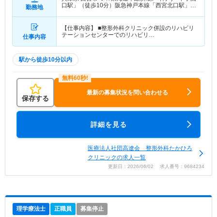
口駅」（徒歩10分）阪急神戸本線「西宮北口駅」
勤務地
（徒歩10分） 他
【仕事内容】 ■整形外科クリニック併設のリハビリ
テーションセンターでのリハビリ…
仕事内容
駅から徒歩10分以内
最新の募集状況を問い合わせる
保存する
詳細を見る
医療法人社団高遼会 整形外科たかひろ
クリニックの求人一覧
更新日：2026/06/02 求人番号：9684234
理学療法士
正職員
募集停止