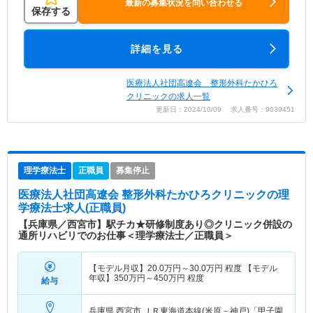
最新の募集状況を問い合わせる
保存する
詳細を見る
医療法人社団高遼会 整形外科たかひろ
クリニックの求人一覧
更新日：2024/10/09 求人番号：9039451
理学療法士
正職員
募集停止
医療法人社団高遼会 整形外科たかひろクリニック
の理
学療法士求人(正職員)
【兵庫県／西宮市】駅チカ★研修制度あり◎クリニック併設の
通所リハビリでのお仕事＜理学療法士／正職員＞
【モデル月収】
20.0
万円～
30.0
万円
程度 【モデル
年収】
350
万円～
450
万円
程度
給与
兵庫県 西宮市
ＪＲ東海道本線(米原－神戸)「甲子園