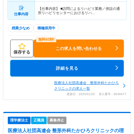
【仕事内容】 ■訪問によるリハビリ業務／併設の通
所リハビリセンターにおけるリハ…
仕事内容
残業少なめ
積極採用中
この求人を問い合わせる
保存する
詳細を見る
医療法人社団高遼会 整形外科たかひろ
クリニックの求人一覧
更新日：2025/01/20 求人番号：9039477
理学療法士
正職員
募集停止
医療法人社団高遼会 整形外科たかひろクリニック
の理