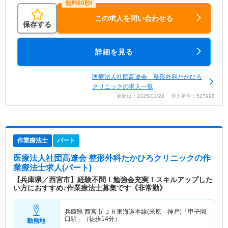
この求人を問い合わせる
保存する
詳細を見る
医療法人社団高遼会 整形外科たかひろ
クリニックの求人一覧
更新日：2025/01/28 求人番号：527998
作業療法士
パート
医療法人社団高遼会 整形外科たかひろクリニック
の作
業療法士求人(パート)
【兵庫県／西宮市】経験不問！勉強会充実！スキルアップした
い方におすすめ♪作業療法士募集です《非常勤》
兵庫県 西宮市
ＪＲ東海道本線(米原－神戸)「甲子園
口駅」（徒歩14分）
勤務地