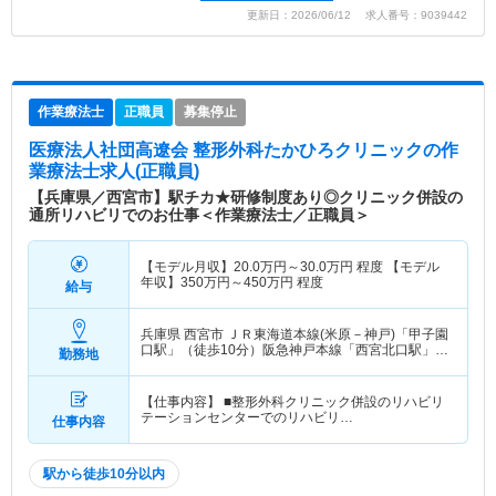
更新日：2026/06/12 求人番号：9039442
作業療法士
正職員
募集停止
医療法人社団高遼会 整形外科たかひろクリニック
の作
業療法士求人(正職員)
【兵庫県／西宮市】駅チカ★研修制度あり◎クリニック併設の
通所リハビリでのお仕事＜作業療法士／正職員＞
【モデル月収】
20.0
万円～
30.0
万円
程度 【モデル
年収】
350
万円～
450
万円
程度
給与
兵庫県 西宮市
ＪＲ東海道本線(米原－神戸)「甲子園
口駅」（徒歩10分）阪急神戸本線「西宮北口駅」
勤務地
（徒歩10分） 他
【仕事内容】 ■整形外科クリニック併設のリハビリ
テーションセンターでのリハビリ…
仕事内容
駅から徒歩10分以内