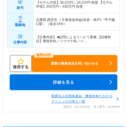
【モデル月収】
30.0
万円～
35.0
万円
程度 【モデル
年収】
350
万円～
450
万円
程度
給与
兵庫県 西宮市
ＪＲ東海道本線(米原－神戸)「甲子園
口駅」（徒歩14分）
勤務地
【仕事内容】 ■訪問によるリハビリ業務 【診療科
目】整形外科／リウマチ科／リ…
仕事内容
最新の募集状況を問い合わせる
保存する
詳細を見る
医療法人社団高遼会 整形外科たかひろ
クリニックの求人一覧
更新日：2024/10/09 求人番号：9039448