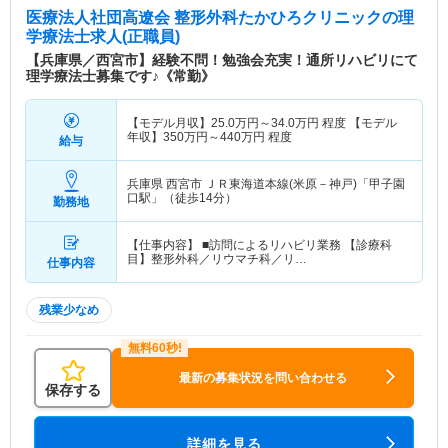
医療法人社団高遼会 整形外科たかひろクリニック
の理
学療法士求人(正職員)
【兵庫県／西宮市】経験不問！勉強会充実！通所リハビリにて
理学療法士募集です♪《常勤》
【モデル月収】
25.0
万円～
34.0
万円
程度 【モデル
年収】
350
万円～
440
万円
程度
給与
兵庫県 西宮市
ＪＲ東海道本線(米原－神戸)「甲子園
口駅」（徒歩14分）
勤務地
【仕事内容】 ■訪問によるリハビリ業務 【診療科
目】整形外科／リウマチ科／リ…
仕事内容
残業少なめ
最新の募集状況を問い合わせる
保存する
詳細を見る