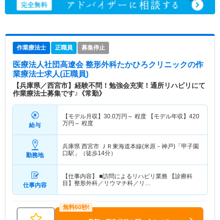
作業療法士
正職員
募集停止
医療法人社団高遼会 整形外科たかひろクリニック
の作
業療法士求人(正職員)
【兵庫県／西宮市】経験不問！勉強会充実！通所リハビリにて
作業療法士募集です♪《常勤》
【モデル月収】
30.0
万円～
程度 【モデル年収】
420
万円～
程度
給与
兵庫県 西宮市
ＪＲ東海道本線(米原－神戸)「甲子園
口駅」（徒歩14分）
勤務地
【仕事内容】 ■訪問によるリハビリ業務 【診療科
目】整形外科／リウマチ科／リ…
仕事内容