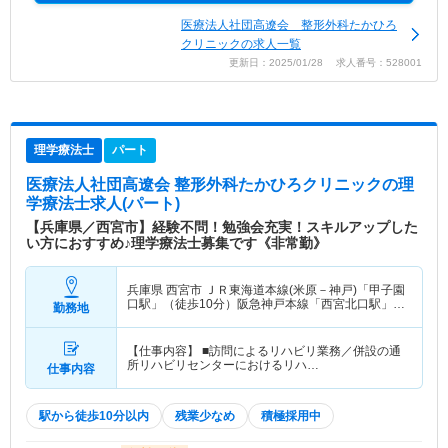
医療法人社団高遼会 整形外科たかひろ
クリニックの求人一覧
更新日：2025/01/28 求人番号：528001
理学療法士
パート
医療法人社団高遼会 整形外科たかひろクリニック
の理
学療法士求人(パート)
【兵庫県／西宮市】経験不問！勉強会充実！スキルアップした
い方におすすめ♪理学療法士募集です《非常勤》
兵庫県 西宮市
ＪＲ東海道本線(米原－神戸)「甲子園
口駅」（徒歩10分）阪急神戸本線「西宮北口駅」
勤務地
（徒歩10分） 他
【仕事内容】 ■訪問によるリハビリ業務／併設の通
所リハビリセンターにおけるリハ…
仕事内容
駅から徒歩10分以内
残業少なめ
積極採用中