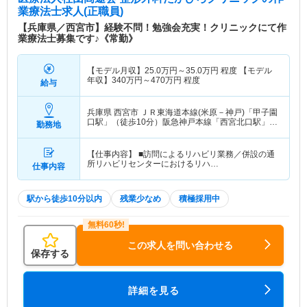
市立中央病院／関西労災病院／県立西宮病院／十三
業療法士求人(正職員)
市民病院／大阪市立総合医療センター／大阪市立大
【兵庫県／西宮市】経験不問！勉強会充実！クリニックにて作
学付属病院／淀川キリスト病院／済生会中津病院／
業療法士募集です♪《常勤》
西宮脳神経外科病院／明和病院／三好病院
【モデル月収】
25.0
万円～
35.0
万円
程度 【モデル
特色
主に関節リウマチ、スポーツ傷害、膝関節障害・骨
年収】
340
万円～
470
万円
程度
給与
粗しょう症治療に力を入れている整形外科クリニッ
クです。医師だけでなく看護師や理学療法士、健康
兵庫県 西宮市
ＪＲ東海道本線(米原－神戸)「甲子園
運動指導士、診療助手それぞれが情報共有をし、医
口駅」（徒歩10分）阪急神戸本線「西宮北口駅」
勤務地
療の質の向上を心掛けています。
（徒歩10分） 他
【仕事内容】 ■訪問によるリハビリ業務／併設の通
所リハビリセンターにおけるリハ…
仕事内容
駅から徒歩10分以内
残業少なめ
積極採用中
この求人を問い合わせる
保存する
詳細を見る