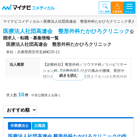
マイナビコメディカル
医療法人社団高遼会 整形外科たかひろクリニック求人
医療法人社団高遼会 整形外科たかひろクリニック
公
開求人・転職・募集情報一覧
医療法人社団高遼会 整形外科たかひろクリニック
本社：兵庫県西宮市瓦林町20-11
法人概要
【診療科目】整形外科／リウマチ科／リハビリテー
ション科 【診療内容】ひざの痛みや腰痛、骨折や
脱臼から、ちょっとした怪我まであらゆる整形外科
疾患／交通事故による疾患のある方／「にんにく注
射」滋養強壮・「ビタミン注射」「プラセンタ注
10
求人数
件
射」美白美容「ＡＧＡ治療（男性の薄毛の悩み）」
※非公開求人を除く
など 【リハビリ外来者数】午前50名～60名程度
（1日100名～120名程度） 【セラピスト体制】理
学療法士8名、作業療法士0名、言語聴覚士0名 ●自
由診療を行うクリニック ●通院困難な方の往診・訪
作業療法士
正職員
問診療を行うクリニック ●定期的な勉強会あり 【関
連施設】 西宮渡辺病院／兵庫医科大学病院／西宮
医療法人社団高遼会 整形外科たかひろクリニック
の作