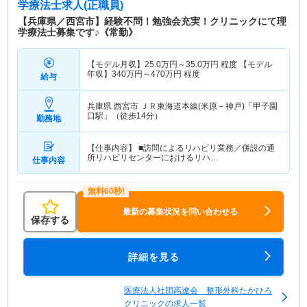
学療法士求人(正職員)
【兵庫県／西宮市】経験不問！勉強会充実！クリニックにて理
学療法士募集です♪《常勤》
【モデル月収】
25.0
万円～
35.0
万円
程度 【モデル
年収】
340
万円～
470
万円
程度
給与
兵庫県 西宮市
ＪＲ東海道本線(米原－神戸)「甲子園
口駅」（徒歩14分）
勤務地
【仕事内容】 ■訪問によるリハビリ業務／併設の通
所リハビリセンターにおけるリハ…
仕事内容
最新の募集状況を問い合わせる
保存する
詳細を見る
医療法人社団高遼会 整形外科たかひろ
クリニックの求人一覧