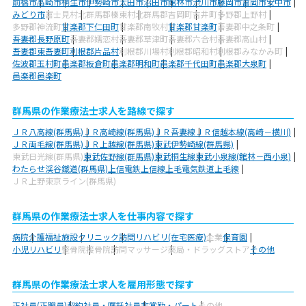
前橋市
高崎市
桐生市
伊勢崎市
太田市
沼田市
館林市
渋川市
藤岡市
富岡市
安中市
みどり市
富士見村
北群馬郡榛東村
北群馬郡吉岡町
吉井町
多野郡上野村
多野郡神流町
甘楽郡下仁田町
甘楽郡南牧村
甘楽郡甘楽町
吾妻郡中之条町
吾妻郡長野原町
吾妻郡嬬恋村
吾妻郡草津町
吾妻郡六合村
吾妻郡高山村
吾妻郡東吾妻町
利根郡片品村
利根郡川場村
利根郡昭和村
利根郡みなかみ町
佐波郡玉村町
邑楽郡板倉町
邑楽郡明和町
邑楽郡千代田町
邑楽郡大泉町
邑楽郡邑楽町
群馬県の作業療法士求人を路線で探す
ＪＲ八高線(群馬県)
ＪＲ高崎線(群馬県)
ＪＲ吾妻線
ＪＲ信越本線(高崎－横川)
ＪＲ両毛線(群馬県)
ＪＲ上越線(群馬県)
東武伊勢崎線(群馬県)
東武日光線(群馬県)
東武佐野線(群馬県)
東武桐生線
東武小泉線(館林－西小泉)
わたらせ渓谷鐵道(群馬県)
上信電鉄上信線
上毛電気鉄道上毛線
ＪＲ上野東京ライン(群馬県)
群馬県の作業療法士求人を仕事内容で探す
病院
介護福祉施設
クリニック
訪問リハビリ(在宅医療)
企業
保育園
小児リハビリ
整骨院
接骨院
訪問マッサージ
薬局・ドラッグストア
その他
群馬県の作業療法士求人を雇用形態で探す
正社員(正職員)
契約社員・嘱託社員
非常勤・パート
その他