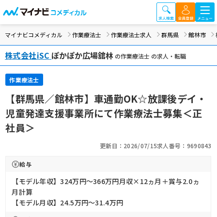
マイナビコメディカル
作業療法士
作業療法士求人
群馬県
館林市
株式会社iSC
ぽかぽか広場舘林
の作業療法士 の求人・転職
作業療法士
【群馬県／館林市】車通勤OK☆放課後デイ・
児童発達支援事業所にて作業療法士募集＜正
社員＞
更新日：2026/07/15
求人番号：9690843
給与
【モデル年収】324万円〜366万円月収×12ヵ月＋賞与2.0ヵ
月計算
【モデル月収】24.5万円〜31.4万円