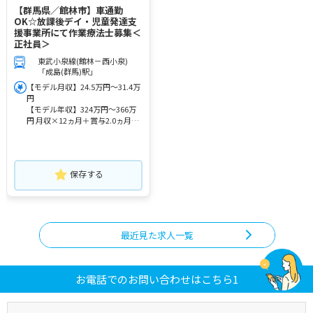
【群馬県／館林市】車通勤
OK☆放課後デイ・児童発達支
援事業所にて作業療法士募集＜
正社員＞
東武小泉線(館林－西小泉)
「成島(群馬)駅」
【モデル月収】24.5万円～31.4万
円
【モデル年収】324万円～366万
円 月収×12ヵ月＋賞与2.0ヵ月計
算
保存する
最近見た求人一覧
お電話でのお問い合わせはこちら1