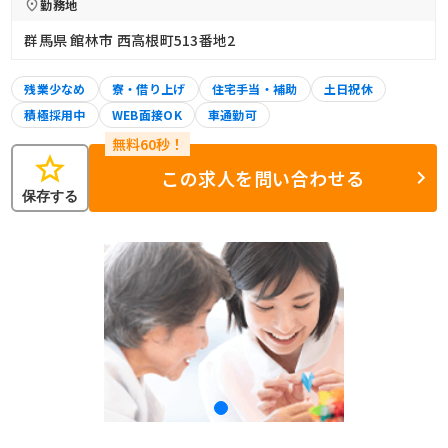
勤務地
群馬県 館林市 西高根町513番地2
残業少なめ
寮・借り上げ
住宅手当・補助
土日祝休
積極採用中
WEB面接OK
車通勤可
star
この求人を問い合わせる
保存する