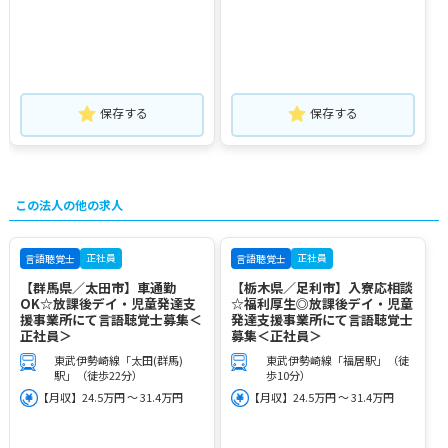
保存する
保存する
この法人の他の求人
正社員
正社員
言語聴覚士
言語聴覚士
【群馬県／太田市】車通勤
【栃木県／足利市】入寮応相談
OK☆放課後デイ・児童発達支
☆福利厚生◎放課後デイ・児童
援事業所にて言語聴覚士募集＜
発達支援事業所にて言語聴覚士
正社員＞
募集＜正社員＞
東武伊勢崎線「太田(群馬)
東武伊勢崎線「福居駅」（徒
駅」（徒歩22分）
歩10分）
【月収】24.5万円 ～ 31.4万円
【月収】24.5万円 ～ 31.4万円