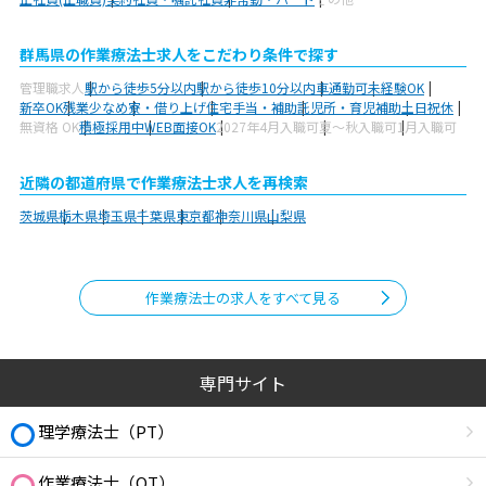
群馬県の作業療法士求人をこだわり条件で探す
管理職求人
駅から徒歩5分以内
駅から徒歩10分以内
車通勤可
未経験OK
新卒OK
残業少なめ
寮・借り上げ
住宅手当・補助
託児所・育児補助
土日祝休
無資格 OK
積極採用中
WEB面接OK
2027年4月入職可
夏～秋入職可
1月入職可
近隣の都道府県で作業療法士求人を再検索
茨城県
栃木県
埼玉県
千葉県
東京都
神奈川県
山梨県
作業療法士の求人をすべて見る
専門サイト
理学療法士（PT）
作業療法士（OT）