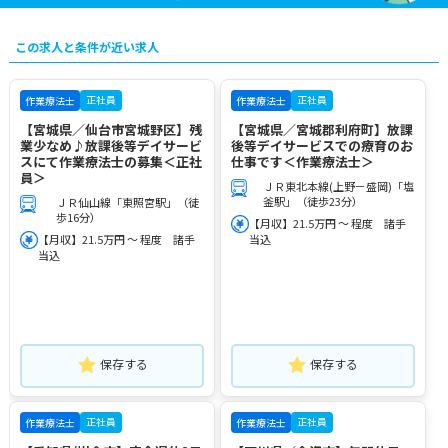
この求人と条件が近い求人
正社員
正社員
作業療法士
作業療法士
【宮城県／仙台市宮城野区】残
【宮城県／宮城郡利府町】放課
業少なめ♪放課後等デイサービ
後等デイサービスでの療育のお
スにて作業療法士の募集＜正社
仕事です＜作業療法士＞
員＞
ＪＲ東北本線(上野－盛岡)「塩
釜駅」（徒歩23分）
ＪＲ仙山線「東照宮駅」（徒
歩16分）
【月収】21.5万円 ～ 程度 諸手
【月収】21.5万円 ～ 程度 諸手
当込
当込
保存する
保存する
正社員
正社員
作業療法士
作業療法士