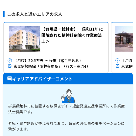
この求人と近いエリアの求人
【群馬県／館林市】 昭和31年に
開院された精神科病院＜作業療法
士＞
【月収】20.5万円 ～ 程度（諸手当込み）
【月収】
東武伊勢崎線「茂林寺前駅」（バス・車7分）
東武伊勢
キャリアアドバイザーコメント
群馬県館林市に位置する放課後デイ・児童発達支援事業所にて作業療
法士募集です。
昇給・賞与制度が整えられており、毎日のお仕事のモチベーションに
繋がります。