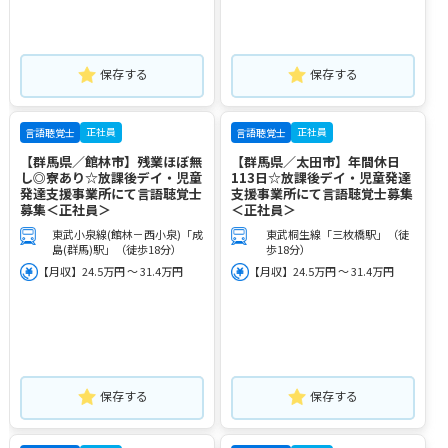
保存する
保存する
正社員
正社員
言語聴覚士
言語聴覚士
【群馬県／館林市】残業ほぼ無
【群馬県／太田市】年間休日
し◎寮あり☆放課後デイ・児童
113日☆放課後デイ・児童発達
発達支援事業所にて言語聴覚士
支援事業所にて言語聴覚士募集
募集＜正社員＞
＜正社員＞
東武小泉線(館林－西小泉)「成
東武桐生線「三枚橋駅」（徒
島(群馬)駅」（徒歩18分）
歩18分）
【月収】24.5万円 ～ 31.4万円
【月収】24.5万円 ～ 31.4万円
保存する
保存する