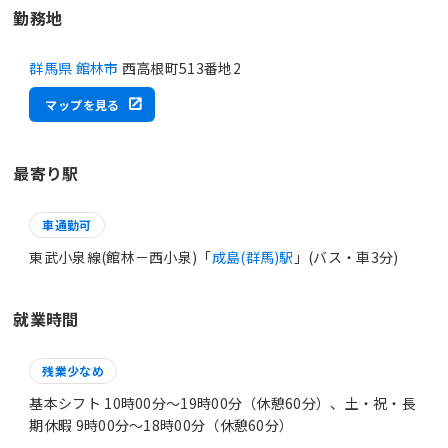
勤務地
群馬県 館林市
西高根町513番地2
マップを見る
最寄り駅
車通勤可
東武小泉線(館林－西小泉)「
成島(群馬)駅
」(バス・車3分)
就業時間
残業少なめ
基本シフト 10時00分〜19時00分（休憩60分）、土・祝・長
期休暇 9時00分〜18時00分（休憩60分）