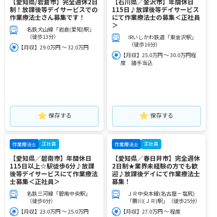
【愛知県/岩倉市】完全週休2日
【石川県／金沢市】年間休日
制！放課後等デイサービスでの
115日♪放課後等デイサービス
作業療法士さん募集です！
にて作業療法士の募集＜正社員
＞
名鉄犬山線「岩倉(愛知)駅」
（徒歩13分）
IRいしかわ鉄道「東金沢駅」
（徒歩16分）
【月収】29.0万円 ～ 32.0万円
【月収】25.0万円 ～ 30.0万円程
度 諸手当込
保存する
保存する
正社員
正社員
作業療法士
作業療法士
【愛知県／碧南市】年間休日
【愛知県／春日井市】完全週休
115日以上☆駅徒歩6分♪放課
2日制★業界未経験の方でも歓
後等デイサービスにて作業療法
迎♪放課後デイにて作業療法士
士募集＜正社員＞
募集！
名鉄三河線「碧南中央駅」
ＪＲ中央本線(名古屋－塩尻)
（徒歩6分）
「勝川(ＪＲ)駅」（徒歩25分）
【月収】23.0万円 ～ 25.0万円
【月収】27.0万円 ～ 程度