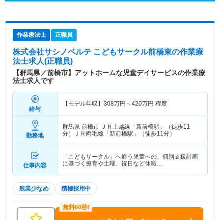
作業療法士
正職員
株式会社サシノベルテ こどもサークル前橋東
の作業療
法士求人(正職員)
【群馬県／前橋市】アットホームな児童デイサービスの作業療
法士求人です
【モデル年収】
308
万円～
420
万円
程度
給与
群馬県 前橋市
ＪＲ上越線「新前橋駅」（徒歩11
分）ＪＲ両毛線「新前橋駅」（徒歩11分）
勤務地
「こどもサークル」へ通う児童への、個別支援計画
に基づく療育や土曜、祝日など休暇…
仕事内容
残業少なめ
積極採用中