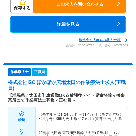
この求人を問い合わせる
保存する
詳細を見る
株式会社Renoの求人一覧
更新日：2026/07/16 求人番号：10271568
作業療法士
正職員
株式会社iSC ぽかぽか広場太田
の作業療法士求人(正職
員)
【群馬県／太田市】車通勤OK☆放課後デイ・児童発達支援事
業所にて作業療法士募集＜正社員＞
【モデル月収】
24.5
万円～
31.4
万円
【モデル年収】
324
万円～
366
万円
月収×12ヵ月＋賞与2.0ヵ月計算
給与
群馬県 太田市
東武伊勢崎線「太田(群馬)駅」（バ