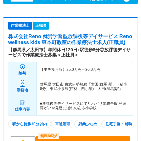
作業療法士
正職員
株式会社Reno 就労学習型放課後等デイサービス Reno
wellness kids 東本町教室
の作業療法士求人(正職員)
【群馬県／太田市】年間休日120日♪駅徒歩8分◎放課後デイサ
ービスで作業療法士募集＜正社員＞
【モデル月収】
25.0
万円～
30.0
万円
給与
群馬県 太田市
東武伊勢崎線「太田(群馬)駅」（徒歩
8分）東武小泉線(館林－西小泉)「太田(群馬)駅」
勤務地
（徒歩8分） 他
■放課後等デイサービスにてリハビリ業務全般 発達
障がいや発達に遅れのある小学校…
仕事内容
駅から徒歩10分以内
車通勤可
残業少なめ
住宅手当・補助