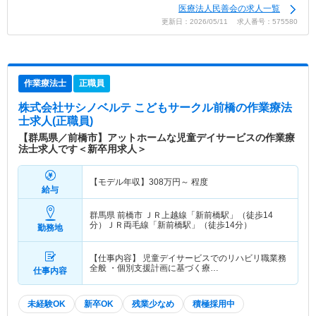
医療法人民善会の求人一覧
更新日：2026/05/11 求人番号：575580
作業療法士
正職員
株式会社サシノベルテ こどもサークル前橋
の作業療法
士求人(正職員)
【群馬県／前橋市】アットホームな児童デイサービスの作業療
法士求人です＜新卒用求人＞
【モデル年収】
308
万円～
程度
給与
群馬県 前橋市
ＪＲ上越線「新前橋駅」（徒歩14
分）ＪＲ両毛線「新前橋駅」（徒歩14分）
勤務地
【仕事内容】 児童デイサービスでのリハビリ職業務
全般 ・個別支援計画に基づく療…
仕事内容
未経験OK
新卒OK
残業少なめ
積極採用中