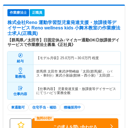
作業療法士
正職員
株式会社Reno 運動学習型児童発達支援・放課後等デ
イサービス Reno wellness kids 小舞木教室
の作業療法
士求人(正職員)
【群馬県／太田市】日固定休み♪マイカー通勤OK◎放課後デイ
サービスで作業療法士募集《正社員》
【モデル月収】
25.0
万円～
30.0
万円
程度
給与
群馬県 太田市
東武伊勢崎線「太田(群馬)駅」（バ
ス・車8分）東武小泉線(館林－西小泉)「太田(群馬)
勤務地
駅」（バス・車8分） 他
【仕事内容】 児童発達支援・放課後等デイサービス
にてリハビリ業務全般
仕事内容
車通勤可
住宅手当・補助
積極採用中
この求人を問い合わせる