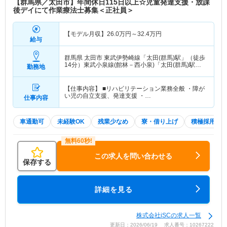
【群馬県／太田市】年間休日115日以上☆児童発達支援・放課
後デイにて作業療法士募集＜正社員＞
【モデル月収】
26.0
万円～
32.4
万円
給与
群馬県 太田市
東武伊勢崎線「太田(群馬)駅」（徒歩
14分）東武小泉線(館林－西小泉)「太田(群馬)駅」
勤務地
（徒歩14分） 他
【仕事内容】 ■リハビリテーション業務全般 ・障が
い児の自立支援、発達支援 ・…
仕事内容
車通勤可
未経験OK
残業少なめ
寮・借り上げ
積極採用中
この求人を問い合わせる
保存する
詳細を見る
株式会社iSCの求人一覧
更新日：2026/06/19 求人番号：10267222