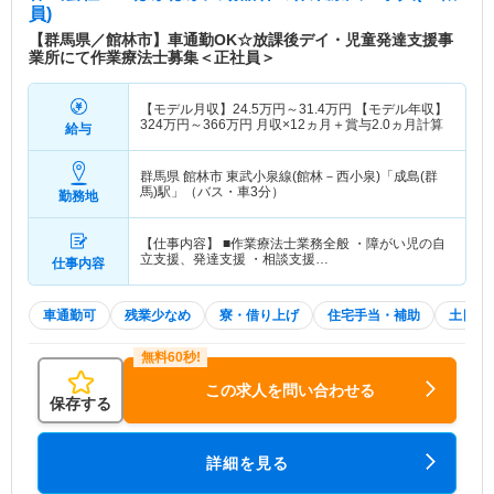
員)
【群馬県／館林市】車通勤OK☆放課後デイ・児童発達支援事
業所にて作業療法士募集＜正社員＞
【モデル月収】
24.5
万円～
31.4
万円
【モデル年収】
324
万円～
366
万円
月収×12ヵ月＋賞与2.0ヵ月計算
給与
群馬県 館林市
東武小泉線(館林－西小泉)「成島(群
馬)駅」（バス・車3分）
勤務地
【仕事内容】 ■作業療法士業務全般 ・障がい児の自
立支援、発達支援 ・相談支援…
仕事内容
車通勤可
残業少なめ
寮・借り上げ
住宅手当・補助
土日祝
この求人を問い合わせる
保存する
詳細を見る