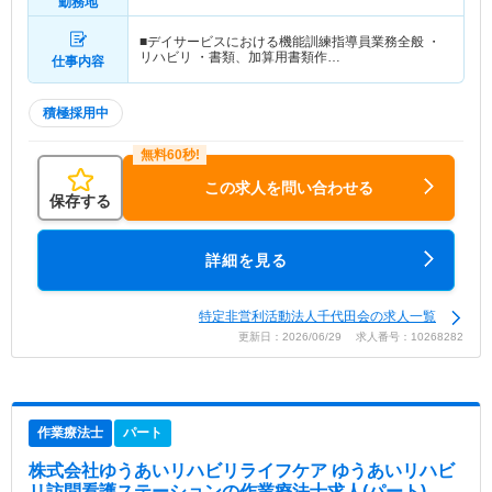
勤務地
■デイサービスにおける機能訓練指導員業務全般 ・
リハビリ ・書類、加算用書類作…
仕事内容
積極採用中
この求人を問い合わせる
保存する
詳細を見る
特定非営利活動法人千代田会の求人一覧
更新日：2026/06/29 求人番号：10268282
作業療法士
パート
株式会社ゆうあいリハビリライフケア ゆうあいリハビ
リ訪問看護ステーション
の作業療法士求人(パート)