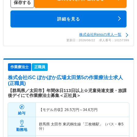
保存する
詳細を見る
株式会社Renoの求人一覧
更新日：2026/06/22 求人番号：10157399
作業療法士
正職員
株式会社iSC ぽかぽか広場太田第5
の作業療法士求人
(正職員)
【群馬県／太田市】年間休日113日以上☆児童発達支援・放課
後デイにて作業療法士募集＜正社員＞
【モデル月収】
26.5
万円～
34.6
万円
給与
群馬県 太田市
東武桐生線「三枚橋駅」（バス・車5
分）
勤務地