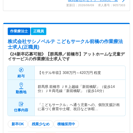
更新日：2026/06/09 求人番号：9057303
作業療法士
正職員
株式会社サシノベルテ こどもサークル前橋
の作業療法
士求人(正職員)
《24新卒応募可能》【群馬県／前橋市】アットホームな児童デ
イサービスの作業療法士求人です
【モデル年収】
308
万円～
420
万円
程度
給与
群馬県 前橋市
ＪＲ上越線「新前橋駅」（徒歩14
分）ＪＲ両毛線「新前橋駅」（徒歩14分）
勤務地
「こどもサークル」へ通う児童への、個別支援計画
に基づく療育や土曜、祝日など休暇…
仕事内容
新卒OK
残業少なめ
積極採用中