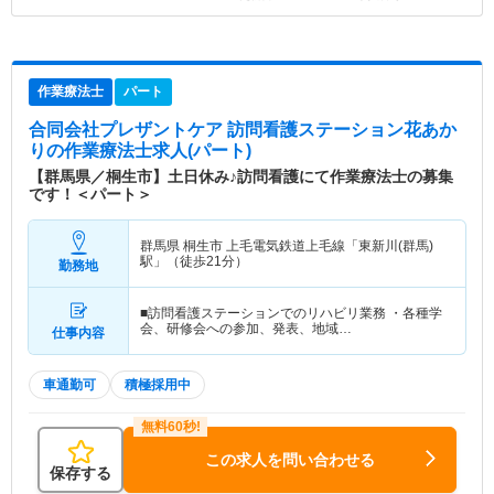
作業療法士
パート
合同会社プレザントケア 訪問看護ステーション花あか
り
の作業療法士求人(パート)
【群馬県／桐生市】土日休み♪訪問看護にて作業療法士の募集
です！＜パート＞
群馬県 桐生市
上毛電気鉄道上毛線「東新川(群馬)
駅」（徒歩21分）
勤務地
■訪問看護ステーションでのリハビリ業務 ・各種学
会、研修会への参加、発表、地域…
仕事内容
車通勤可
積極採用中
この求人を問い合わせる
保存する