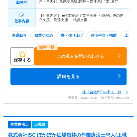
ス・車8分）東武小泉線(館林－西小泉)「太田(群馬)
勤務地
駅」（バス・車8分） 他
【仕事内容】 ■作業療法士業務全般 ・障がい児の自
立支援、発達支援 ・相談支援…
仕事内容
車通勤可
残業少なめ
寮・借り上げ
住宅手当・補助
土日祝
この求人を問い合わせる
保存する
詳細を見る
株式会社iSCの求人一覧
更新日：2026/07/15 求人番号：9690839
作業療法士
正職員
株式会社iSC ぽかぽか広場舘林
の作業療法士求人(正職