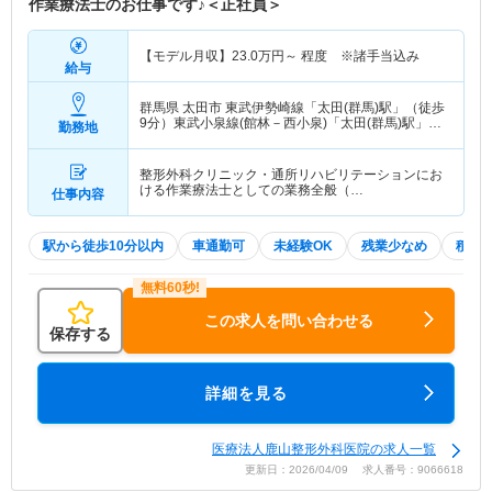
作業療法士のお仕事です♪＜正社員＞
【モデル月収】
23.0
万円～
程度 ※諸手当込み
給与
群馬県 太田市
東武伊勢崎線「太田(群馬)駅」（徒歩
9分）東武小泉線(館林－西小泉)「太田(群馬)駅」
勤務地
（徒歩9分） 他
整形外科クリニック・通所リハビリテーションにお
ける作業療法士としての業務全般（…
仕事内容
駅から徒歩10分以内
車通勤可
未経験OK
残業少なめ
積極
この求人を問い合わせる
保存する
詳細を見る
医療法人鹿山整形外科医院の求人一覧
更新日：2026/04/09 求人番号：9066618