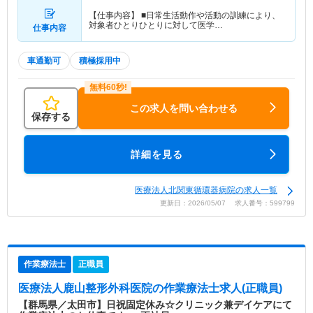
【仕事内容】 ■日常生活動作や活動の訓練により、
対象者ひとりひとりに対して医学…
仕事内容
車通勤可
積極採用中
この求人を問い合わせる
保存する
詳細を見る
医療法人北関東循環器病院の求人一覧
更新日：2026/05/07 求人番号：599799
作業療法士
正職員
医療法人鹿山整形外科医院
の作業療法士求人(正職員)
【群馬県／太田市】日祝固定休み☆クリニック兼デイケアにて