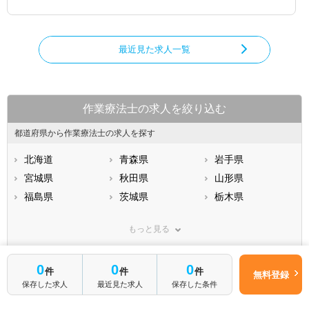
最近見た求人一覧
作業療法士の求人を絞り込む
都道府県から作業療法士の求人を探す
北海道
青森県
岩手県
宮城県
秋田県
山形県
福島県
茨城県
栃木県
群馬県
埼玉県
千葉県
もっと見る
東京都
神奈川県
新潟県
山梨県
長野県
富山県
仕事内容・施設形態から求人を探す
0
0
0
石川県
福井県
岐阜県
件
件
件
無料登録
保存した求人
最近見た求人
保存した条件
静岡県
病院
愛知県
介護福祉施設
三重県
滋賀県
クリニック
京都府
訪問リハビリ(在宅医療)
大阪府