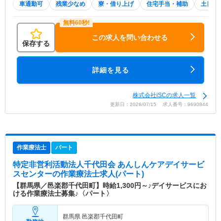
車通勤可
残業少なめ
寮・借り上げ
住宅手当・補助
土日祝
この求人を問い合わせる
保存する
詳細を見る
株式会社iSCの求人一覧
更新日：2026/07/15 求人番号：9690844
作業療法士
パート
特定非営利活動法人千代田会 あんしんケアデイサービ
スセンター
の作業療法士求人(パート)
【群馬県／邑楽郡千代田町】時給1,300円～♪デイサービスにお
ける作業療法士募集♪〈パート〉
群馬県 邑楽郡千代田町