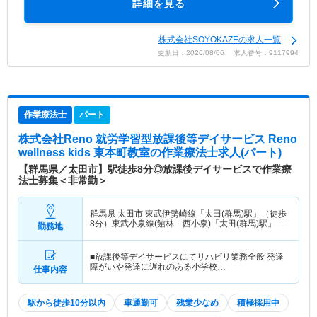
詳細を見る
株式会社SOYOKAZEの求人一覧
更新日：2026/08/06 求人番号：9117994
作業療法士
パート
株式会社Reno 就労学習型放課後等デイサービス Reno
wellness kids 東本町教室
の作業療法士求人(パート)
【群馬県／太田市】駅徒歩8分◎放課後デイサービスで作業療
法士募集＜非常勤＞
群馬県 太田市
東武伊勢崎線「太田(群馬)駅」（徒歩
8分）東武小泉線(館林－西小泉)「太田(群馬)駅」
勤務地
（徒歩8分） 他
■放課後等デイサービスにてリハビリ業務全般 発達
障がいや発達に遅れのある小学校…
仕事内容
駅から徒歩10分以内
車通勤可
残業少なめ
積極採用中