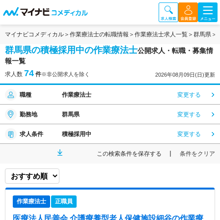
マイナビコメディカル
作業療法士の転職情報
作業療法士求人一覧
群馬県
群馬県の積極採用中の作業療法士
公開求人・転職・募集情
報一覧
74
求人数
件
※非公開求人を除く
2026年08月09日(日)更新
職種
作業療法士
変更する
勤務地
群馬県
変更する
求人条件
積極採用中
変更する
この検索条件を保存する
条件をクリア
作業療法士
正職員
医療法人民善会 介護療養型老人保健施設細谷
の作業療