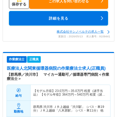
この求人を問い合わせる
保存する
詳細を見る
株式会社サシノベルテの求人一覧
更新日：2026/05/13 求人番号：9109441
作業療法士
正職員
医療法人北関東循環器病院
の作業療法士求人(正職員)
【群馬県／渋川市】 マイカー通勤可／循環器専門病院＜作業
療法士＞
【モデル月収】
23.0
万円～
35.0
万円
程度（諸手当
込） 【モデル年収】
364
万円～
540
万円
程度（諸手
給与
当込）
群馬県 渋川市
ＪＲ上越線「渋川駅」（バス・車19
分）ＪＲ上越線「八木原駅」（バス・車11分） 他
勤務地