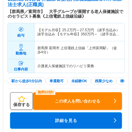
法士求人(正職員)
【群馬県／富岡市】 大手グループが展開する老人保健施設で
のセラピスト募集《上信電鉄上信線沿線》
【モデル月収】
25.2
万円～
27.5
万円
（諸手当込み）
諸手当込み 【モデル年収】
350
万円～
（諸手当込
給与
み） 諸手当込み
群馬県 富岡市
上信電鉄上信線「上州富岡駅」（徒
歩4分）
勤務地
介護老人保健施設でのリハビリ業務
仕事内容
駅から徒歩5分以内
車通勤可
未経験OK
残業少なめ
積極採
この求人を問い合わせる
保存する
詳細を見る