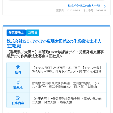
株式会社iSCの求人一覧
更新日：2026/07/15 求人番号：9690843
作業療法士
正職員
株式会社iSC ぽかぽか広場太田第2
の作業療法士求人
(正職員)
【群馬県／太田市】車通勤OK☆放課後デイ・児童発達支援事
業所にて作業療法士募集＜正社員＞
【モデル月収】
24.5
万円～
31.4
万円
【モデル年収】
324
万円～
366
万円
月収×12ヵ月＋賞与2.0ヵ月計算
給与
群馬県 太田市
東武伊勢崎線「太田(群馬)駅」（バ
ス・車7分）東武小泉線(館林－西小泉)「太田(群馬)
勤務地
駅」（バス・車7分） 他
【仕事内容】 ■作業療法士業務全般 ・障がい児の自
立支援、発達支援 ・相談支援…
仕事内容