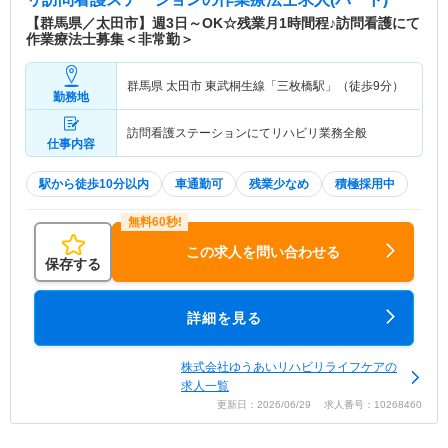
【群馬県／太田市】週3日～OK☆残業月1時間程♪訪問看護にて
作業療法士募集＜非常勤＞
群馬県 太田市
東武桐生線「三枚橋駅」（徒歩9分）
勤務地
訪問看護ステーションにてリハビリ業務全般
仕事内容
駅から徒歩10分以内
車通勤可
残業少なめ
積極採用中
この求人を問い合わせる
保存する
詳細を見る
株式会社ゆうあいリハビリライフケアの
求人一覧
更新日：2026/06/29 求人番号：10268460