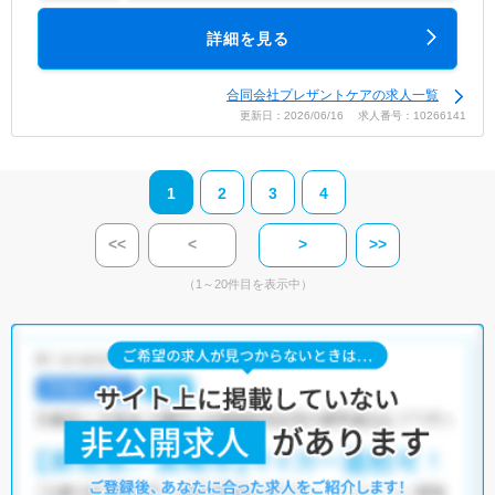
詳細を見る
合同会社プレザントケアの求人一覧
更新日：2026/06/16 求人番号：10266141
1
2
3
4
<<
<
>
>>
（1～20件目を表示中）