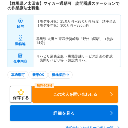
【群馬県／太田市】マイカー通勤可 訪問看護ステーションで
の作業療法士募集
【モデル月収】
25.0
万円～
28.0
万円
程度 諸手当込
【モデル年収】
300
万円～
336
万円
給与
群馬県 太田市
東武伊勢崎線「野州山辺駅」（徒歩
14分）
勤務地
リハビリ業務全般 ・機能訓練サービス計画の作成
・訪問リハビリ等 ・施設内リハ…
仕事内容
車通勤可
新卒OK
積極採用中
この求人を問い合わせる
保存する
詳細を見る
株式会社ネセサリーの求人一覧