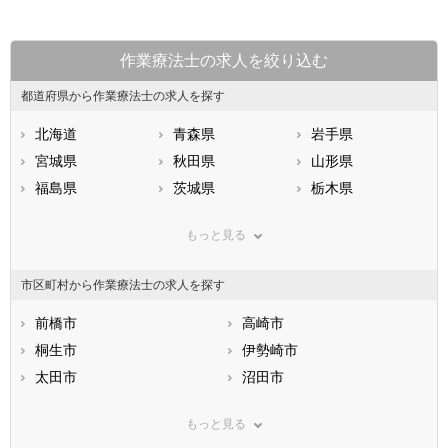
作業療法士の求人を絞り込む
都道府県から作業療法士の求人を探す
北海道
青森県
岩手県
宮城県
秋田県
山形県
福島県
茨城県
栃木県
群馬県
埼玉県
千葉県
もっと見る
東京都
神奈川県
新潟県
山梨県
長野県
富山県
市区町村から作業療法士の求人を探す
石川県
福井県
岐阜県
静岡県
前橋市
愛知県
高崎市
三重県
滋賀県
桐生市
京都府
伊勢崎市
大阪府
兵庫県
太田市
奈良県
沼田市
和歌山県
鳥取県
館林市
島根県
渋川市
岡山県
もっと見る
広島県
藤岡市
山口県
富岡市
徳島県