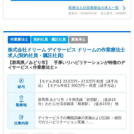
医療法人社団東郷会の求人一覧
更新日：2026/05/08 求人番号：599690
作業療法士
契約社員・嘱託社員
募集停止
株式会社ドリーム デイサービス ドリーム
の作業療法士
求人(契約社員・嘱託社員)
【群馬県／みどり市】 手厚いリハビリテーションが特徴のデ
イサービス＜作業療法士＞
【モデル月収】
23.0
万円～
27.0
万円
程度（諸手当
込） 【モデル年収】
300
万円～
程度（諸手当込）
給与
群馬県 みどり市
ＪＲ両毛線「岩宿駅」（徒歩15
分）わたらせ渓谷鐵道「相老駅」（徒歩15分） 他
勤務地
デイサービスでの機能訓練の実施および記録 ・個別
でのリハビリテーション実施 ・…
仕事内容