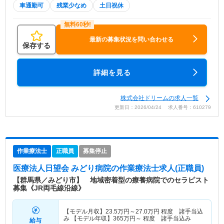
車通勤可
残業少なめ
土日祝休
最新の募集状況を問い合わせる
保存する
詳細を見る
株式会社ドリームの求人一覧
更新日：2026/04/24 求人番号：610279
作業療法士
正職員
募集停止
医療法人日望会 みどり病院
の作業療法士求人(正職員)
【群馬県／みどり市】 地域密着型の療養病院でのセラピスト
募集《JR両毛線沿線》
【モデル月収】
23.5
万円～
27.0
万円
程度 諸手当込
み 【モデル年収】
365
万円～
程度 諸手当込み
給与