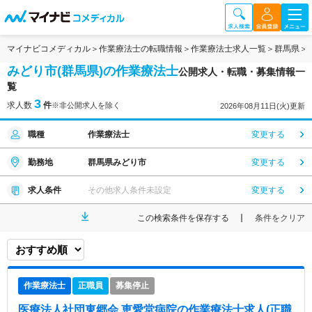
マイナビコメディカル
作業療法士の転職情報
作業療法士求人一覧
群馬県
みどり市(群馬県)の作業療法士
公開求人・転職・募集情報一
覧
3
求人数
件
※非公開求人を除く
2026年08月11日(火)更新
職種
作業療法士
変更する
勤務地
群馬県みどり市
変更する
求人条件
その他求人条件未設定
変更する
この検索条件を保存する
条件をクリア
作業療法士
正職員
募集停止
医療法人社団東郷会 恵愛堂病院
の作業療法士求人(正職