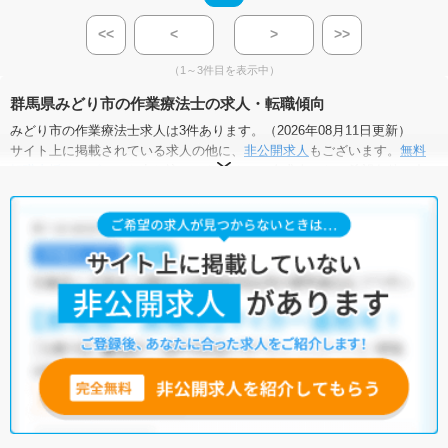
<<
<
>
>>
（1～3件目を表示中）
群馬県みどり市の作業療法士の求人・転職傾向
みどり市の作業療法士求人は3件あります。（2026年08月11日更新）
サイト上に掲載されている求人の他に、
非公開求人
もございます。
無料
転職支援サービス
にお申し込みいただくと、全求人からご希望条件に合
う求人を提案させていただきます。
みどり市の作業療法士求人では以下のような条件が人気です。
・
土日祝休
・
新卒OK
・
残業少なめ
・
正社員(正職員)
・
病院
・
介護福祉施設
他の条件でも人気の求人がございますので、「こだわり条件」から検索
いただくか、お気軽にお問い合わせください。
全国の作業療法士求人
から検索いただくことも可能です。
無料転職支援サービス
にお申し込みいただくと、ご希望条件をヒアリン
グした上で求人をご提案いたします。
ご希望条件がまだ定まっていない方は
人気の希望条件をピックアップし