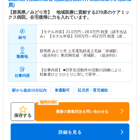
員)
【群馬県／みどり市】 地域医療に貢献する270床のケアミッ
クス病院。在宅復帰に力を入れています。
【モデル月収】
21.0
万円～
28.0
万円
程度（諸手当込
み） 【モデル年収】
339
万円～
452
万円
程度（諸手
給与
当込み）
群馬県 みどり市
上毛電気鉄道上毛線「赤城駅」
（徒歩8分）東武桐生線「赤城駅」（徒歩8分）
勤務地
【仕事内容】 ■日常生活動作や活動の訓練により、
対象者ひとりひとりに対して医学…
仕事内容
駅から徒歩10分以内
車通勤可
託児所・育児補助
最新の募集状況を問い合わせる
保存する
詳細を見る