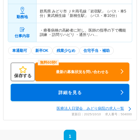
群馬県 みどり市
ＪＲ両毛線「岩宿駅」（バス・車5
分）東武桐生線「新桐生駅」（バス・車10分）
勤務地
・療養病棟の高齢者に対し、医師の指導の下で機能
訓練 ・訪問リハビリ ・通所リハ…
仕事内容
車通勤可
新卒OK
残業少なめ
住宅手当・補助
最新の募集状況を問い合わせる
保存する
詳細を見る
医療法人日望会 みどり病院の求人一覧
更新日：2025/10/10 求人番号：504000
1