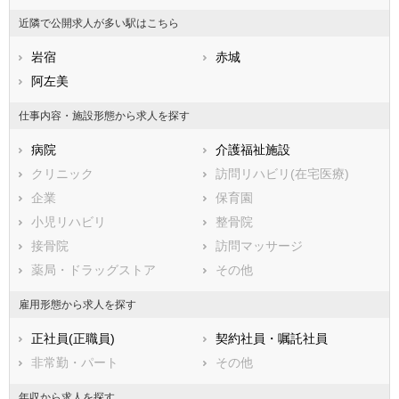
香川県
安中市
愛媛県
みどり市
高知県
近隣で公開求人が多い駅はこちら
福岡県
富士見村
佐賀県
北群馬郡榛東村
長崎県
熊本県
北群馬郡吉岡町
岩宿
大分県
吉井町
赤城
宮崎県
鹿児島県
多野郡上野村
阿左美
沖縄県
多野郡神流町
甘楽郡下仁田町
甘楽郡南牧村
仕事内容・施設形態から求人を探す
甘楽郡甘楽町
吾妻郡中之条町
病院
介護福祉施設
吾妻郡長野原町
吾妻郡嬬恋村
クリニック
訪問リハビリ(在宅医療)
吾妻郡草津町
吾妻郡高山村
企業
保育園
吾妻郡東吾妻町
利根郡片品村
小児リハビリ
整骨院
利根郡川場村
利根郡昭和村
接骨院
訪問マッサージ
利根郡みなかみ町
佐波郡玉村町
薬局・ドラッグストア
その他
邑楽郡板倉町
邑楽郡明和町
邑楽郡千代田町
邑楽郡大泉町
雇用形態から求人を探す
邑楽郡邑楽町
正社員(正職員)
契約社員・嘱託社員
非常勤・パート
その他
年収から求人を探す