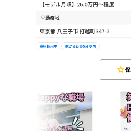
【モデル月収】26.0万円〜程度
勤務地
東京都 八王子市 打越町347-2
積極採用中
駅から徒歩5分以内
star
保