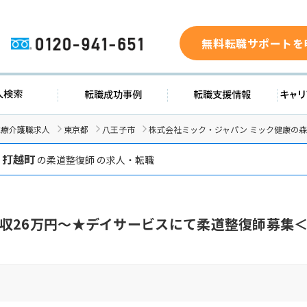
無料転職サポートを
0120-941-651
求人検索
転職成功事例
転職支援
医療介護職求人
東京都
八王子市
株式会社ミック・ジャパン ミック健康の
 打越町
の柔道整復師 の求人・転職
収26万円～★デイサービスにて柔道整復師募集