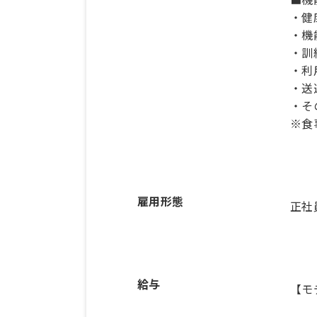
・健
・機
・訓
・利
・送
・そ
※食
雇用形態
正社
給与
【モ