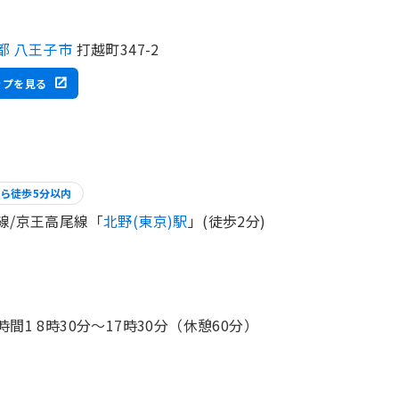
都 八王子市
打越町347-2
ップを見る
ら徒歩5分以内
線/京王高尾線「
北野(東京)駅
」(徒歩2分)
時間1 8時30分〜17時30分（休憩60分）