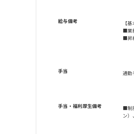
給与備考
【基本
■業
手当
通勤
手当・福利厚生備考
■制
ン）