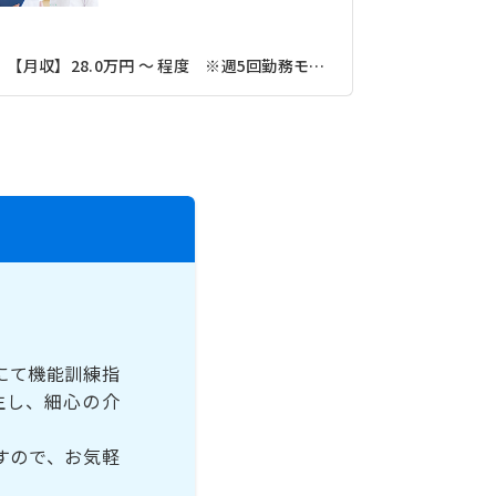
【月収】28.0万円 ～ 程度 ※週5回勤務モデル
【月収】23.
にて機能訓練指
生し、細心の介
すので、お気軽