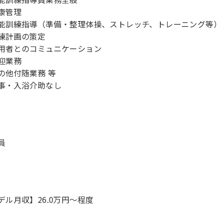
康管理
能訓練指導（準備・整理体操、ストレッチ、トレーニング等
練計画の策定
用者とのコミュニケーション
迎業務
の他付随業務 等
事・入浴介助なし
員
デル月収】26.0万円〜程度