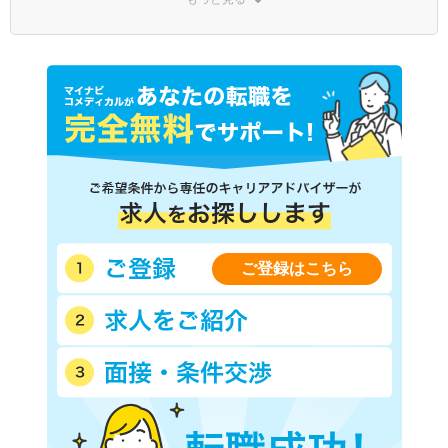
ＪＲ横浜線
ＪＲ青梅線
ＪＲ五日市線
ＪＲ八高線
ＪＲ東北本線(上野－盛岡)
ＪＲ常磐線(上野－仙台)
ＪＲ埼京線
ＪＲ高崎線
ＪＲ京葉線(東京－蘇我)
ＪＲ中央本線(東京－松本)
ＪＲ湘南新宿ライン線(赤羽
西武新宿線
－武蔵小杉)
西武池袋線
西武有楽町線
西武豊島線
西武国分寺線
西武多摩湖線
西武多摩川線
西武拝島線
ご登録はこちら
西武西武園線
西武山口線
京王線
京王相模原線
京王井の頭線
京王高尾線
京王競馬場線
京王動物園線
小田急多摩線
東急東横線
東急目黒線
東急田園都市線
東急大井町線