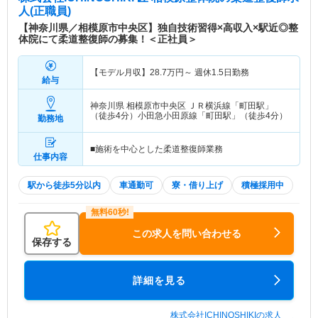
人(正職員)
【神奈川県／相模原市中央区】独自技術習得×高収入×駅近◎整
体院にて柔道整復師の募集！＜正社員＞
【モデル月収】
28.7
万円～
週休1.5日勤務
給与
神奈川県 相模原市中央区
ＪＲ横浜線「町田駅」
（徒歩4分）小田急小田原線「町田駅」（徒歩4分）
勤務地
■施術を中心とした柔道整復師業務
仕事内容
駅から徒歩5分以内
車通勤可
寮・借り上げ
積極採用中
この求人を問い合わせる
保存する
詳細を見る
株式会社ICHINOSHIKIの求人