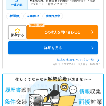
■保険診療、自費診療での施術 ＜自費診療＞ ・筋肉
アプローチ ・骨格アプローチ…
仕事内容
車通勤可
未経験OK
積極採用中
この求人を問い合わせる
保存する
詳細を見る
株式会社ほねごりの求人一覧
更新日：2025/05/01 求人番号：9826592