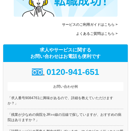
東急池上線
東急多摩川線
東急世田谷線
京急本線
京急空港線
東武東上線
サービスのご利用ガイドはこちら >
東武伊勢崎線
東武亀戸線
よくあるご質問はこちら >
東武大師線
京成本線
京成押上線
京成金町線
求人やサービスに関する
東京メトロ銀座線
東京メトロ丸ノ内線(池袋－
荻窪)
お問い合わせはお電話も便利です
東京メトロ日比谷線
東京メトロ東西線
0120-941-651
東京メトロ千代田線
東京メトロ有楽町線
東京メトロ半蔵門線
東京メトロ南北線
お問い合わせ例
東京メトロ副都心線
都営大江戸線
都営浅草線
都営三田線
「求人番号9084761に興味があるので、詳細を教えていただけます
都営新宿線
都電荒川線
か？」
都営日暮里・舎人ライナー
埼玉高速鉄道
「残業が少なめの病院をJR○○線の沿線で探していますが、おすすめの病
つくばエクスプレス
ゆりかもめ
院はありますか？」
多摩モノレール
東京モノレール