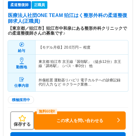
柔道整復師
正職員
医療法人社団ONE TEAM 狛江はく整形外科
の柔道整復
師求人(正職員)
【東京都／狛江市】狛江市中和泉にある整形外科クリニックで
の柔道整復師さんの募集です♪
【モデル月収】
20.0
万円～
程度
給与
東京都 狛江市
京王線「国領駅」（徒歩12分）京王
線「調布駅」（バス・車0分） 他
勤務地
外傷処置 運動器リハビリ 電子カルテへの診療記録
代行入力 など ※クラーク業務…
仕事内容
積極採用中
この求人を問い合わせる
保存する