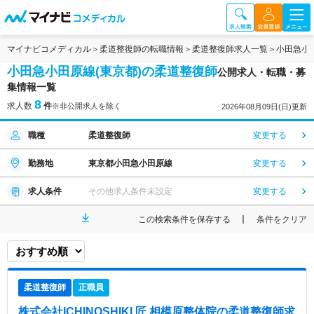
マイナビコメディカル
柔道整復師の転職情報
柔道整復師求人一覧
小田急小
小田急小田原線(東京都)の柔道整復師
公開求人・転職・募
集情報一覧
8
求人数
件
※非公開求人を除く
2026年08月09日(日)更新
職種
柔道整復師
変更する
勤務地
東京都小田急小田原線
変更する
求人条件
その他求人条件未設定
変更する
この検索条件を保存する
条件をクリア
柔道整復師
正職員
株式会社ICHINOSHIKI 匠 相模原整体院
の柔道整復師求