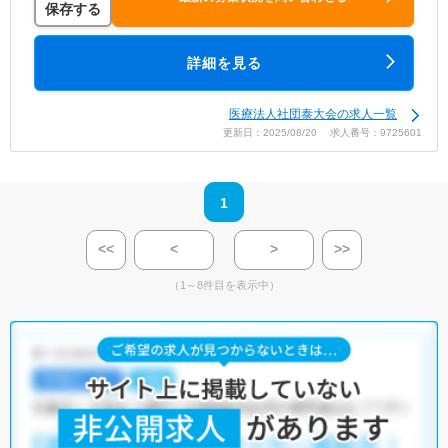
保存する
詳細を見る
医療法人社団泰大会の求人一覧
更新日：2025/08/20 求人番号：9725601
1
<<
<
>
>>
（1～8件目を表示中）