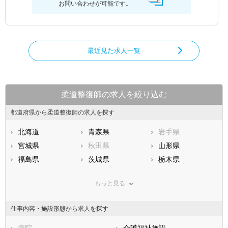
お問い合わせが可能です。
最近見た求人一覧
柔道整復師の求人を絞り込む
都道府県から柔道整復師の求人を探す
北海道
青森県
岩手県
宮城県
秋田県
山形県
福島県
茨城県
栃木県
群馬県
埼玉県
千葉県
もっと見る
東京都
神奈川県
新潟県
山梨県
長野県
富山県
仕事内容・施設形態から求人を探す
石川県
福井県
岐阜県
静岡県
病院
愛知県
介護福祉施設
三重県