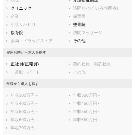
滋賀県
クリニック
京都府
訪問リハビリ(在宅医療)
大阪府
兵庫県
企業
奈良県
保育園
和歌山県
鳥取県
小児リハビリ
島根県
整骨院
岡山県
広島県
接骨院
山口県
訪問マッサージ
徳島県
香川県
薬局・ドラッグストア
愛媛県
その他
高知県
福岡県
佐賀県
長崎県
雇用形態から求人を探す
熊本県
大分県
宮崎県
正社員(正職員)
契約社員・嘱託社員
鹿児島県
沖縄県
非常勤・パート
その他
年収から求人を探す
年収300万円～
年収350万円～
年収400万円～
年収450万円～
年収500万円～
年収550万円～
年収600万円～
年収650万円～
年収700万円～