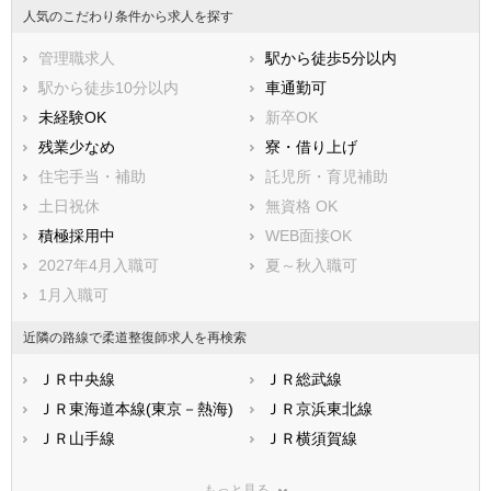
人気のこだわり条件から求人を探す
管理職求人
駅から徒歩5分以内
駅から徒歩10分以内
車通勤可
未経験OK
新卒OK
残業少なめ
寮・借り上げ
住宅手当・補助
託児所・育児補助
土日祝休
無資格 OK
積極採用中
WEB面接OK
2027年4月入職可
夏～秋入職可
1月入職可
近隣の路線で柔道整復師求人を再検索
ＪＲ中央線
ＪＲ総武線
ＪＲ東海道本線(東京－熱海)
ＪＲ京浜東北線
ＪＲ山手線
ＪＲ横須賀線
ＪＲ南武線(川崎－立川)
ＪＲ武蔵野線
もっと見る