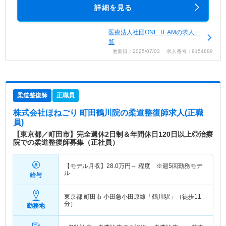
詳細を見る
医療法人社団ONE TEAMの求人一
覧
更新日：2025/07/03 求人番号：9154889
柔道整復師
正職員
株式会社ほねごり 町田鶴川院
の柔道整復師求人(正職
員)
【東京都／町田市】完全週休2日制＆年間休日120日以上◎治療
院での柔道整復師募集（正社員）
【モデル月収】
28.0
万円～
程度 ※週5回勤務モデ
ル
給与
東京都 町田市
小田急小田原線「鶴川駅」（徒歩11
分）
勤務地