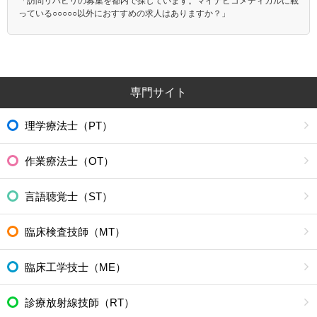
「訪問リハビリの募集を都内で探しています。マイナビコメディカルに載
東京臨海高速鉄道りんかい線
北総鉄道北総線
っている○○○○○以外におすすめの求人はありますか？」
ＪＲ上野東京ライン
京王新線
専門サイト
理学療法士（PT）
作業療法士（OT）
言語聴覚士（ST）
臨床検査技師（MT）
臨床工学技士（ME）
診療放射線技師（RT）