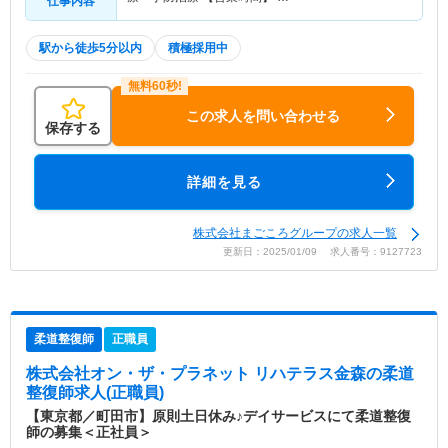
仕事内容
駅から徒歩5分以内
積極採用中
この求人を問い合わせる
保存する
詳細を見る
株式会社まごころグループの求人一覧
更新日：2025/01/09 求人番号：9127723
柔道整復師
正職員
株式会社オン・ザ・プラネット リハテラス金森
の柔道
整復師求人(正職員)
【東京都／町田市】原則土日休み♪デイサービスにて柔道整復
師の募集＜正社員＞