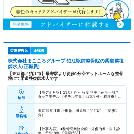
柔道整復師
正職員
株式会社まごころグループ 狛江駅前整骨院
の柔道整復
師求人(正職員)
【東京都／狛江市】最寄駅より徒歩1分◎アットホームな整骨
院にて柔道整復師求人です
【モデル月収】
23.0
万円～
程度 諸手当込※一般ス
タッフモデル 【モデル年収】
276
万円～
程度※月給
給与
×12か月
東京都 狛江市
小田急小田原線「狛江駅」（徒歩1
分）
勤務地
【仕事内容】 ■整骨院業務全般・外傷治療・自由診
療・予防治療 【営業時間】 …