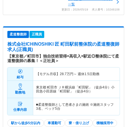
一覧
更新日：2026/05/19 求人番号：10246108
柔道整復師
正職員
株式会社ICHINOSHIKI 匠 町田駅前整体院
の柔道整復師
求人(正職員)
【東京都／町田市】独自技術習得×高収入×駅近◎整体院にて柔
道整復師の募集！＜正社員＞
【モデル月収】
28.7
万円～
週休1.5日勤務
給与
東京都 町田市
ＪＲ横浜線「町田駅」（徒歩4分）小
田急小田原線「町田駅」（徒歩4分）
勤務地
■柔道整復師として患者さまの施術 ※施術スタッフ
3名、ベッド5台
仕事内容
駅から徒歩5分以内
車通勤可
寮・借り上げ
積極採用中