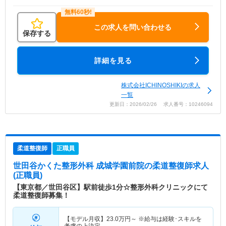
この求人を問い合わせる
保存する
詳細を見る
株式会社ICHINOSHIKIの求人
一覧
更新日：2026/02/26 求人番号：10246094
柔道整復師
正職員
世田谷かくた整形外科 成城学園前院
の柔道整復師求人
(正職員)
【東京都／世田谷区】駅前徒歩1分☆整形外科クリニックにて
柔道整復師募集！
【モデル月収】
23.0
万円～
※給与は経験･スキルを