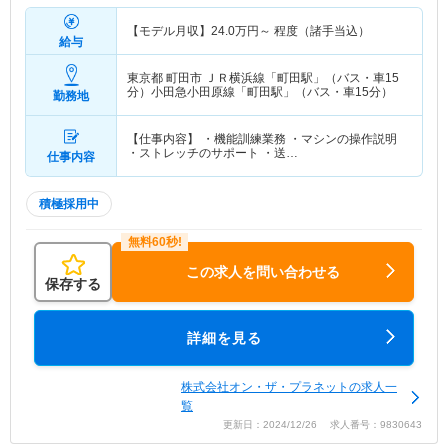
【モデル月収】
24.0
万円～
程度（諸手当込）
給与
東京都 町田市
ＪＲ横浜線「町田駅」（バス・車15
分）小田急小田原線「町田駅」（バス・車15分）
勤務地
【仕事内容】 ・機能訓練業務 ・マシンの操作説明
・ストレッチのサポート ・送…
仕事内容
積極採用中
この求人を問い合わせる
保存する
詳細を見る
株式会社オン・ザ・プラネットの求人一
覧
更新日：2024/12/26 求人番号：9830643