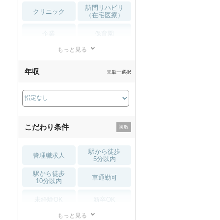
訪問リハビリ
クリニック
（在宅医療）
企業
保育園
もっと見る
小児リハビリ
整骨院
年収
※単一選択
接骨院
訪問マッサージ
薬局・
その他
ドラッグストア
こだわり条件
駅から徒歩
管理職求人
5分以内
駅から徒歩
車通勤可
10分以内
未経験OK
新卒OK
もっと見る