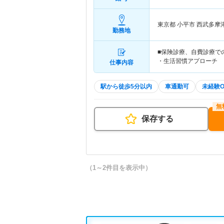
東京都 小平市
西武多摩
勤務地
■保険診療、自費診療で
・生活習慣アプローチ
仕事内容
駅から徒歩5分以内
車通勤可
未経験O
保存する
（1～2件目を表示中）