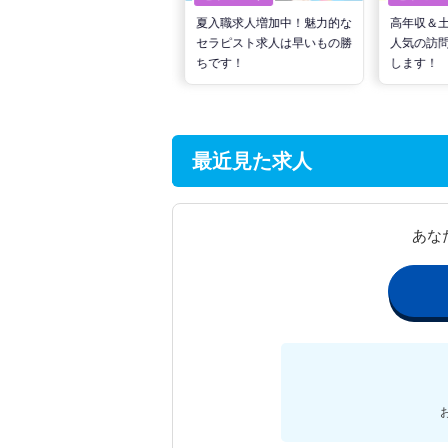
転職で高収入を狙う！計画的
夏入職求人増加中！魅力的な
高年収＆
な活動でPTの好条件求人を
セラピスト求人は早いもの勝
人気の訪
見つけるには？
ちです！
します！
最近見た求人
あな