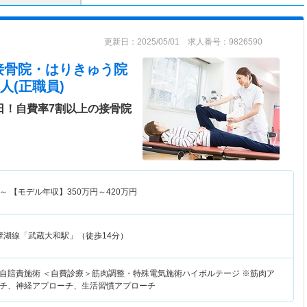
更新日：2025/05/01 求人番号：9826590
接骨院・はりきゅう院
人(正職員)
日！自費率7割以上の接骨院
～
【モデル年収】
350
万円～
420
万円
摩湖線「武蔵大和駅」（徒歩14分）
自賠責施術 ＜自費診療＞筋肉調整・特殊電気施術ハイボルテージ ※筋肉ア
チ、神経アプローチ、生活習慣アプローチ