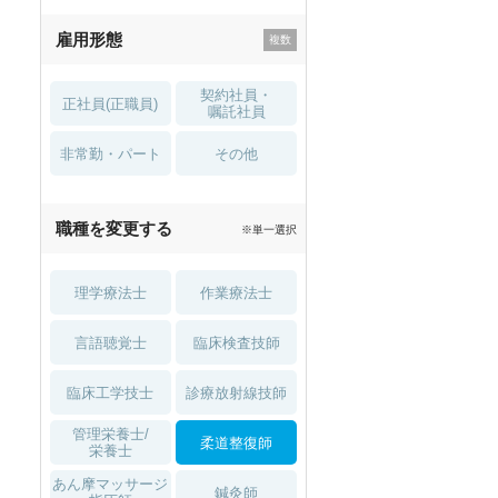
残業少なめ
寮・借り上げ
雇用形態
託児所・
住宅手当・補助
育児補助
契約社員・
正社員(正職員)
土日祝休
無資格 OK
嘱託社員
非常勤・パート
積極採用中
WEB面接OK
その他
2027年4月入職可
夏～秋入職可
職種を変更する
※単一選択
1月入職可
理学療法士
作業療法士
言語聴覚士
臨床検査技師
臨床工学技士
診療放射線技師
管理栄養士/
柔道整復師
栄養士
あん摩マッサージ
鍼灸師