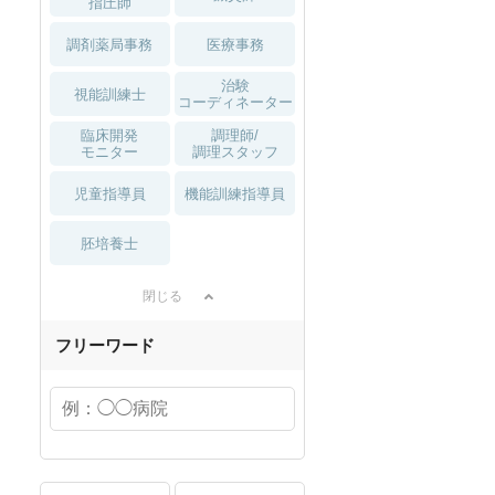
指圧師
調剤薬局事務
医療事務
治験
視能訓練士
コーディネーター
臨床開発
調理師/
モニター
調理スタッフ
児童指導員
機能訓練指導員
胚培養士
閉じる
フリーワード
セラピスト
セラピスト