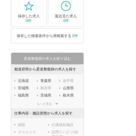
ートダ
世の中の需要の高まりととも
ワークライフバランス重視派
スト向け
に増加傾向の「介護施設」求
の方へ！なぜ120日が基準？
保存した求人
最近見た求人
人をご紹介！
数え方も解説
0件
0件
保存した検索条件から再検索する
0件
柔道整復師の求人を絞り込む
都道府県から柔道整復師の求人を探す
北海道
青森県
岩手県
宮城県
秋田県
山形県
福島県
茨城県
栃木県
群馬県
埼玉県
千葉県
もっと見る
東京都
神奈川県
新潟県
仕事内容・施設形態から求人を探す
山梨県
長野県
富山県
石川県
福井県
岐阜県
病院
介護福祉施設
静岡県
愛知県
三重県
クリニック
訪問リハビリ(在