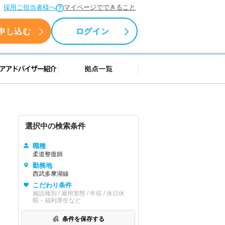
採用ご担当者様へ
マイページでできること
申し込む
ログイン
援情報
キャリアアドバイザー紹介
拠点一覧
選択中の検索条件
職種
柔道整復師
勤務地
西武多摩湖線
こだわり条件
施設種別 / 雇用形態 / 年収 / 休日休
暇・福利厚生など
条件を保存する