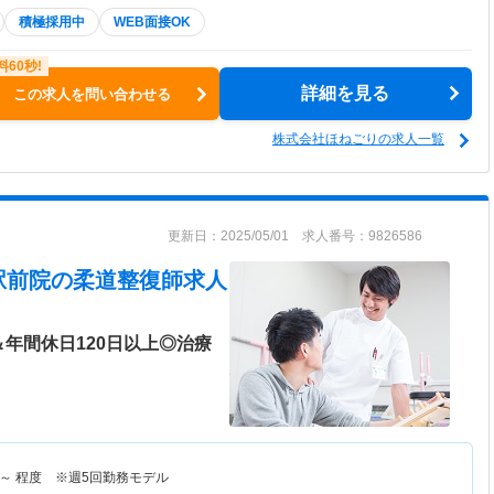
積極採用中
WEB面接OK
詳細を見る
この求人を問い合わせる
株式会社ほねごりの求人一覧
更新日：2025/05/01 求人番号：9826586
駅前院
の柔道整復師求人
年間休日120日以上◎治療
～
程度 ※週5回勤務モデル