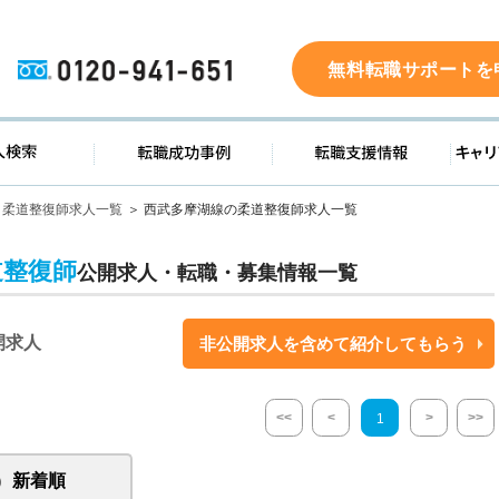
0120-941-651
無料転職サポートを
ド
求人検索
転職成功事例
転職支
柔道整復師求人一覧
西武多摩湖線の柔道整復師求人一覧
道整復師
公開求人・転職・募集情報一覧
開求人
非公開求人を含めて紹介してもらう
<<
<
>
>>
1
新着順