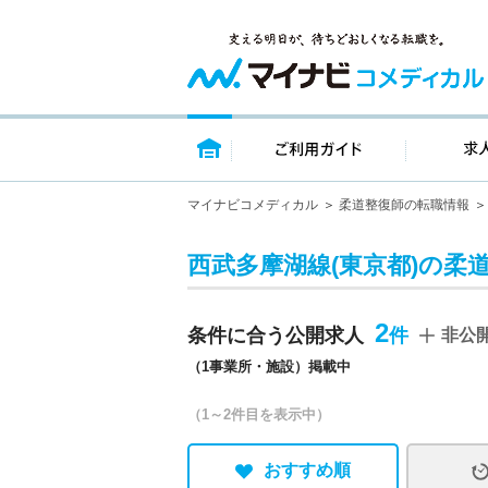
トップページ
ご利用ガイ
マイナビコメディカル
柔道整復師の転職情報
西武多摩湖線(東京都)の柔
2
条件に合う公開求人
非公
（1事業所・施設）掲載中
（1～2件目を表示中）
おすすめ順