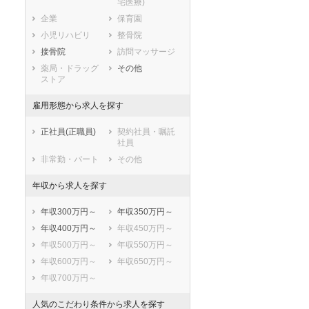
宅医療)
滋賀県
京都府
大阪府
企業
保育園
兵庫県
奈良県
和歌山県
小児リハビリ
整骨院
鳥取県
島根県
岡山県
接骨院
訪問マッサージ
広島県
山口県
徳島県
薬局・ドラッグ
その他
香川県
愛媛県
高知県
ストア
福岡県
佐賀県
長崎県
雇用形態から求人を探す
熊本県
大分県
宮崎県
鹿児島県
沖縄県
正社員(正職員)
契約社員・嘱託
社員
非常勤・パート
その他
年収から求人を探す
年収300万円～
年収350万円～
年収400万円～
年収450万円～
年収500万円～
年収550万円～
年収600万円～
年収650万円～
年収700万円～
人気のこだわり条件から求人を探す