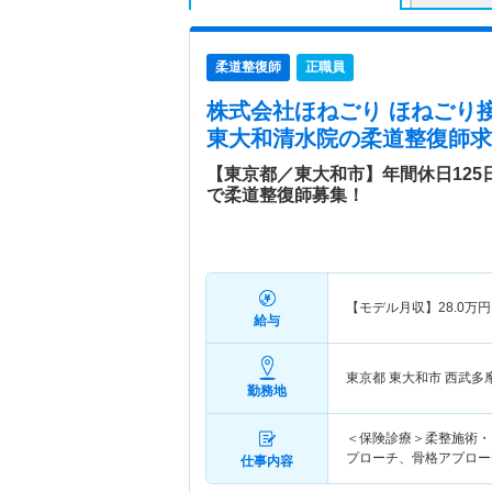
柔道整復師
正職員
株式会社ほねごり ほねごり
東大和清水院
の柔道整復師求
【東京都／東大和市】年間休日125
で柔道整復師募集！
【モデル月収】
28.0
万円
給与
東京都 東大和市
西武多
勤務地
＜保険診療＞柔整施術・
プローチ、骨格アプロー
仕事内容