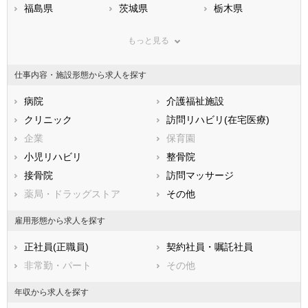
福島県
茨城県
栃木県
群馬県
埼玉県
千葉県
もっと見る
東京都
神奈川県
新潟県
山梨県
長野県
富山県
仕事内容・施設形態から求人を探す
石川県
福井県
岐阜県
静岡県
病院
愛知県
介護福祉施設
三重県
滋賀県
クリニック
京都府
訪問リハビリ(在宅医療)
大阪府
兵庫県
企業
奈良県
保育園
和歌山県
鳥取県
小児リハビリ
島根県
整骨院
岡山県
広島県
接骨院
山口県
訪問マッサージ
徳島県
香川県
薬局・ドラッグストア
愛媛県
その他
高知県
福岡県
佐賀県
長崎県
雇用形態から求人を探す
熊本県
大分県
宮崎県
正社員(正職員)
契約社員・嘱託社員
鹿児島県
沖縄県
非常勤・パート
その他
年収から求人を探す