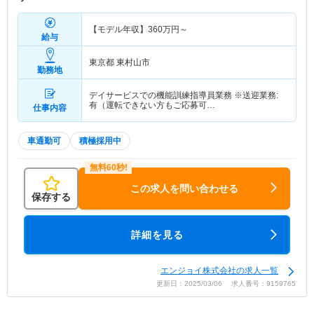
【モデル年収】
360
万円～
給与
東京都 東村山市
勤務地
デイサービスでの機能訓練指導員業務 ※送迎業務:
有（運転できない方もご応募可…
仕事内容
車通勤可
積極採用中
この求人を問い合わせる
保存する
詳細を見る
エンジョイ株式会社の求人一覧
更新日：2025/03/06 求人番号：9159765