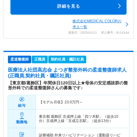
詳細を見る
株式会社MEDICAL COLORの
求人一覧
更新日：2025/01/11 求人番号：9114144
柔道整復師
正職員
契約社員・嘱託社員
医療法人社団高志会 よつぎ整形外科
の柔道整復師求人
(正職員,契約社員・嘱託社員)
【東京都/葛飾区】年間休日120日以上★母体の安定感抜群の整
形外科での柔道整復師さんの募集です♪
【モデル月収】
23.0
万円～
給与
東京都 葛飾区
京成押上線「四ツ木駅」（徒歩10
分）京成押上線「京成立石駅」（徒歩13分）
勤務地
診療補助 外来リハビリテーション（運動器リハビ