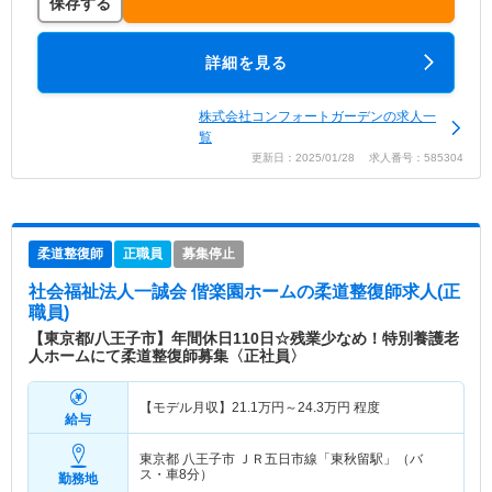
保存する
詳細を見る
株式会社コンフォートガーデンの求人一
覧
更新日：2025/01/28 求人番号：585304
柔道整復師
正職員
募集停止
社会福祉法人一誠会 偕楽園ホーム
の柔道整復師求人(正
職員)
【東京都/八王子市】年間休日110日☆残業少なめ！特別養護老
人ホームにて柔道整復師募集〈正社員〉
【モデル月収】
21.1
万円～
24.3
万円
程度
給与
東京都 八王子市
ＪＲ五日市線「東秋留駅」（バ
ス・車8分）
勤務地