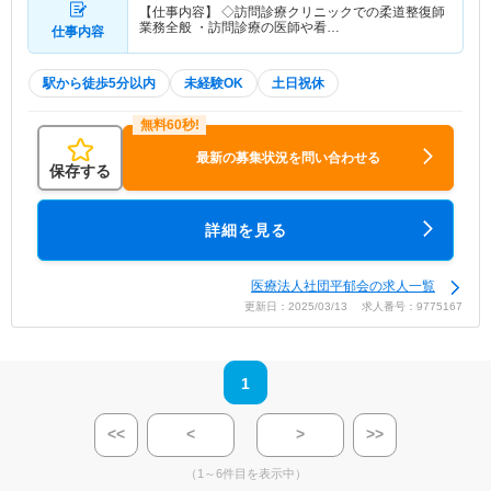
【仕事内容】 ◇訪問診療クリニックでの柔道整復師
業務全般 ・訪問診療の医師や看…
仕事内容
駅から徒歩5分以内
未経験OK
土日祝休
最新の募集状況を問い合わせる
保存する
詳細を見る
医療法人社団平郁会の求人一覧
更新日：2025/03/13 求人番号：9775167
1
<<
<
>
>>
（1～6件目を表示中）