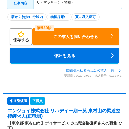
リ・マッサージ・物療）
仕事内容
駅から徒歩10分以内
積極採用中
夏～秋入職可
この求人を問い合わせる
保存する
詳細を見る
医療法人社団高志会の求人一覧
更新日：2026/05/26 求人番号：9129442
柔道整復師
正職員
エンジョイ株式会社 リハデイ一期一笑 東村山
の柔道整
復師求人(正職員)
【東京都/東村山市】デイサービスでの柔道整復師さんの募集で
す♪