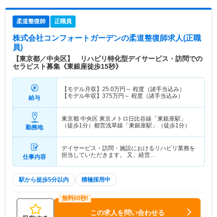
柔道整復師
正職員
株式会社コンフォートガーデン
の柔道整復師求人(正職
員)
【東京都／中央区】 リハビリ特化型デイサービス・訪問での
セラピスト募集《東銀座徒歩15秒》
【モデル月収】
25.0
万円～
程度（諸手当込み）
【モデル年収】
375
万円～
程度（諸手当込み）
給与
東京都 中央区
東京メトロ日比谷線「東銀座駅」
（徒歩1分）都営浅草線「東銀座駅」（徒歩1分）
勤務地
デイサービス・訪問・施設におけるリハビリ業務を
担当していただきます。 又、経営…
仕事内容
駅から徒歩5分以内
積極採用中
この求人を問い合わせる