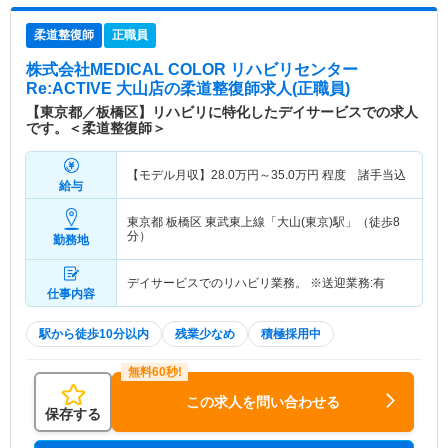
柔道整復師
正職員
株式会社MEDICAL COLOR リハビリセンター
Re:ACTIVE 大山店
の柔道整復師求人(正職員)
【東京都／板橋区】リハビリに特化したデイサービスでの求人
です。＜柔道整復師＞
【モデル月収】
28.0
万円～
35.0
万円
程度 諸手当込
給与
東京都 板橋区
東武東上線「大山(東京)駅」（徒歩8
分）
勤務地
デイサービスでのリハビリ業務。 ※送迎業務:有
仕事内容
駅から徒歩10分以内
残業少なめ
積極採用中
この求人を問い合わせる
保存する