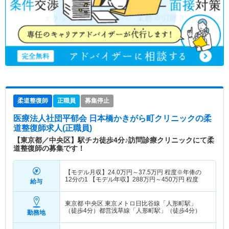
柔道整復師
正職員
募集停止
医療法人社団平郁会 日本橋かきがら町クリニック
の柔
道整復師求人(正職員)
【東京都／中央区】駅チカ徒歩4分♪訪問診療クリニックにて柔
道整復師の募集です！
【モデル月収】
24.0
万円～
37.5
万円
程度※年俸の
12分の1 【モデル年収】
288
万円～
450
万円
程度
給与
東京都 中央区
東京メトロ日比谷線「人形町駅」
（徒歩4分）都営浅草線「人形町駅」（徒歩4分）
勤務地