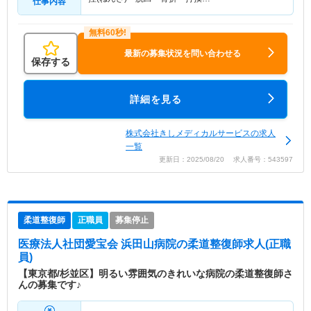
仕事内容
最新の募集状況を問い合わせる
保存する
詳細を見る
株式会社きしメディカルサービスの求人
一覧
更新日：2025/08/20 求人番号：543597
柔道整復師
正職員
募集停止
医療法人社団愛宝会 浜田山病院
の柔道整復師求人(正職
員)
【東京都/杉並区】明るい雰囲気のきれいな病院の柔道整復師さ
んの募集です♪