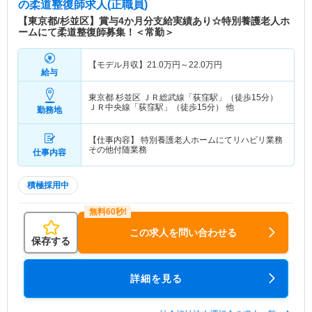
の柔道整復師求人(正職員)
【東京都/杉並区】賞与4か月分支給実績あり☆特別養護老人ホ
ームにて柔道整復師募集！＜常勤＞
【モデル月収】
21.0
万円～
22.0
万円
給与
東京都 杉並区
ＪＲ総武線「荻窪駅」（徒歩15分）
ＪＲ中央線「荻窪駅」（徒歩15分） 他
勤務地
【仕事内容】 特別養護老人ホームにてリハビリ業務
その他付随業務
仕事内容
積極採用中
この求人を問い合わせる
保存する
詳細を見る