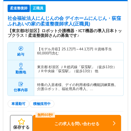
柔道整復師
正職員
社会福祉法人にんじんの会 デイホームにんじん・荻窪
ふれあいの家
の柔道整復師求人(正職員)
【東京都/杉並区】ロボット介護機器・ICT機器の導入日本トッ
プクラス！柔道整復師さんの募集です♪
【モデル月収】
25.1
万円～
44.1
万円
※資格手当
60,000円含む
給与
東京都 杉並区
ＪＲ総武線「荻窪駅」（徒歩13分）
ＪＲ中央線「荻窪駅」（徒歩13分） 他
勤務地
特養の入居者様、デイの利用者様の機能訓練業務。
介護ロボット、福祉用具の導入、…
仕事内容
車通勤可
積極採用中
この求人を問い合わせる
保存する