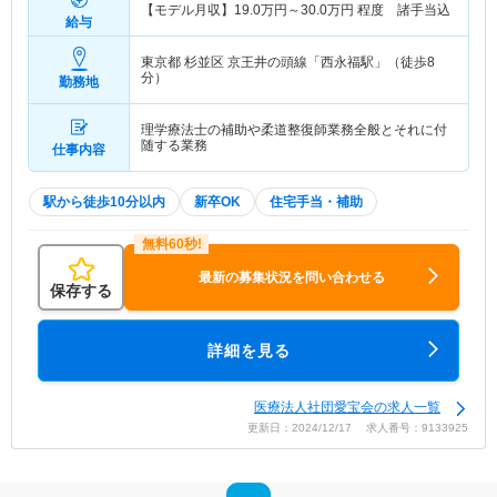
【モデル月収】
19.0
万円～
30.0
万円
程度 諸手当込
給与
東京都 杉並区
京王井の頭線「西永福駅」（徒歩8
分）
勤務地
理学療法士の補助や柔道整復師業務全般とそれに付
随する業務
仕事内容
駅から徒歩10分以内
新卒OK
住宅手当・補助
最新の募集状況を問い合わせる
保存する
詳細を見る
医療法人社団愛宝会の求人一覧
更新日：2024/12/17 求人番号：9133925