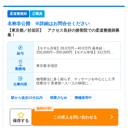
柔道整復師
正職員
名称非公開
※詳細はお問合せください
【東京都／杉並区】 アクセス良好の接骨院での柔道整復師募
集！
【モデル月収】
26.0
万円～
40.0
万円
基本給：
250,000円～350,000円 【モデル年収】
312
万円～
給与
480
万円
東京都 杉並区
勤務地
物理療法に多く頼らず、マッサージを中心とした手
技療法で 患者様一人一人の病状に…
仕事内容
駅から徒歩10分以内
残業少なめ
積極採用中
この求人を問い合わせる
保存する