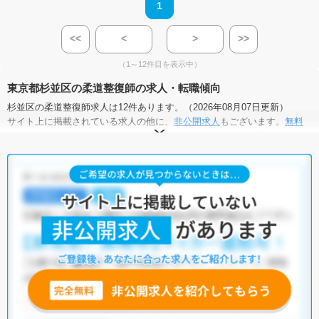
1
<<
<
>
>>
（1～12件目を表示中）
東京都杉並区の柔道整復師の求人・転職傾向
杉並区の柔道整復師求人は12件あります。（2026年08月07日更新）
サイト上に掲載されている求人の他に、
非公開求人
もございます。
無料
転職支援サービス
にお申し込みいただくと、全求人からご希望条件に合
う求人を提案させていただきます。
杉並区の柔道整復師求人では以下のような条件が人気です。
・
積極採用中
・
新卒OK
・
残業少なめ
・
正社員(正職員)
・
病
院
・
クリニック
・
介護福祉施設
・
整骨院
・
その他
他の条件でも人気の求人がございますので、「こだわり条件」から検索
いただくか、お気軽にお問い合わせください。
全国の柔道整復師求人
から検索いただくことも可能です。
無料転職支援サービス
にお申し込みいただくと、ご希望条件をヒアリン
グした上で求人をご提案いたします。