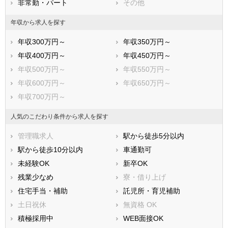
非常勤・パート
その他
国立市
福生市
狛江市
東大和市
年収から求人を探す
清瀬市
東久留米市
年収300万円～
年収350万円～
武蔵村山市
多摩市
年収400万円～
年収450万円～
稲城市
羽村市
年収500万円～
年収550万円～
あきる野市
西東京市
年収600万円～
年収650万円～
西多摩郡瑞穂町
西多摩郡日の出町
年収700万円～
西多摩郡檜原村
西多摩郡奥多摩町
大島町
利島村
人気のこだわり条件から求人を探す
新島村
神津島村
管理職求人
駅から徒歩5分以内
三宅村
御蔵島村
駅から徒歩10分以内
車通勤可
八丈島八丈町
青ヶ島村
未経験OK
新卒OK
小笠原村
残業少なめ
寮・借り上げ
住宅手当・補助
託児所・育児補助
土日祝休
無資格 OK
積極採用中
WEB面接OK