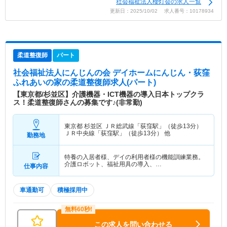
社会福祉法人櫻灯会の求人一覧
更新日：2025/10/02 求人番号：10178934
柔道整復師
パート
社会福祉法人にんじんの会 デイホームにんじん・荻窪
ふれあいの家
の柔道整復師求人(パート)
【東京都/杉並区】介護機器・ICT機器の導入日本トップクラ
ス！柔道整復師さんの募集です♪(非常勤)
東京都 杉並区
ＪＲ総武線「荻窪駅」（徒歩13分）
ＪＲ中央線「荻窪駅」（徒歩13分） 他
勤務地
特養の入居者様、デイの利用者様の機能訓練業務。
介護ロボット、福祉用具の導入、…
仕事内容
車通勤可
積極採用中
この求人を問い合わせる