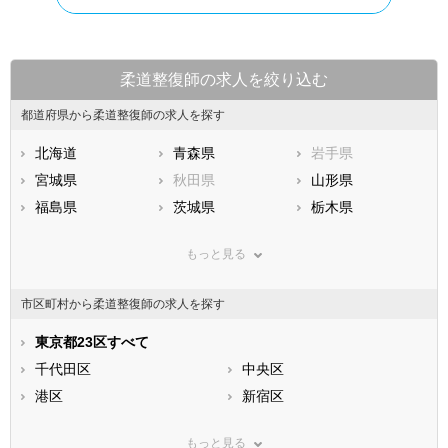
柔道整復師の求人を絞り込む
都道府県から柔道整復師の求人を探す
北海道
青森県
岩手県
宮城県
秋田県
山形県
福島県
茨城県
栃木県
群馬県
埼玉県
千葉県
もっと見る
東京都
神奈川県
新潟県
山梨県
長野県
富山県
市区町村から柔道整復師の求人を探す
石川県
福井県
岐阜県
静岡県
東京都23区すべて
愛知県
三重県
滋賀県
千代田区
京都府
中央区
大阪府
兵庫県
港区
奈良県
新宿区
和歌山県
鳥取県
文京区
島根県
台東区
岡山県
もっと見る