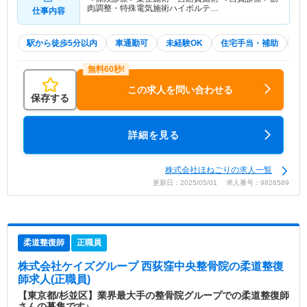
肉調整・特殊電気施術ハイボルテ…
仕事内容
駅から徒歩5分以内
車通勤可
未経験OK
住宅手当・補助
積
この求人を問い合わせる
保存する
詳細を見る
株式会社ほねごりの求人一覧
更新日：2025/05/01 求人番号：9826589
柔道整復師
正職員
株式会社ケイズグループ 西荻窪中央整骨院
の柔道整復
師求人(正職員)
【東京都/杉並区】業界最大手の整骨院グループでの柔道整復師
さんの募集です♪