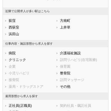
広島県
墨田区
山口県
江東区
徳島県
香川県
品川区
愛媛県
目黒区
高知県
近隣で公開求人が多い駅はこちら
福岡県
大田区
佐賀県
世田谷区
長崎県
熊本県
渋谷区
荻窪
大分県
中野区
方南町
宮崎県
鹿児島県
杉並区
西荻窪
沖縄県
豊島区
上井草
北区
浜田山
荒川区
板橋区
練馬区
仕事内容・施設形態から求人を探す
足立区
葛飾区
病院
介護福祉施設
江戸川区
クリニック
訪問リハビリ(在宅医療)
市部
企業
保育園
八王子市
立川市
小児リハビリ
整骨院
武蔵野市
三鷹市
接骨院
訪問マッサージ
青梅市
府中市
薬局・ドラッグストア
その他
昭島市
調布市
町田市
小金井市
雇用形態から求人を探す
小平市
日野市
正社員(正職員)
契約社員・嘱託社員
東村山市
国分寺市