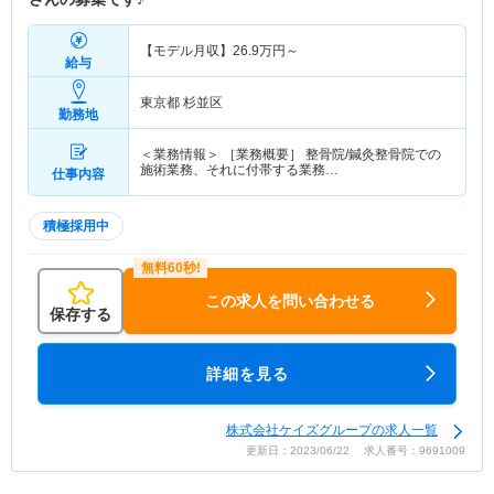
【モデル月収】
26.9
万円～
給与
東京都 杉並区
勤務地
＜業務情報＞ ［業務概要］ 整骨院/鍼灸整骨院での
施術業務、それに付帯する業務…
仕事内容
積極採用中
この求人を問い合わせる
保存する
詳細を見る
株式会社ケイズグループの求人一覧
更新日：2023/06/22 求人番号：9691009