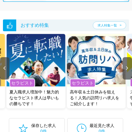
ご希望条件がまだ定まっていない方は
人気の希望条件をピックアップし
た求人特集
をぜひご活用ください。
転職支援の他、情報収集や募集状況の確認も、お気軽にご相談くださ
い。
おすすめ特集
求人特集一覧
セラピスト
セラピスト
夏入職求人増加中！魅力的
高年収＆土日休みを狙え
なセラピスト求人は早いも
る！人気の訪問リハ求人を
の勝ちです！
ご紹介します！
保存した求人
最近見た求人
0件
0件