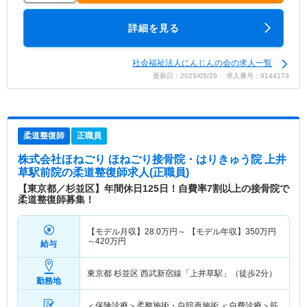
詳細を見る
社会福祉法人にんじんの会の求人一覧
更新日：2025/05/29 求人番号：9144173
柔道整復師
正職員
株式会社ほねごり ほねごり接骨院・はりきゅう院 上井
草駅前院
の柔道整復師求人(正職員)
【東京都／杉並区】年間休日125日！自費率7割以上の接骨院で
柔道整復師募集！
【モデル月収】
28.0
万円～
【モデル年収】
350
万円
～
420
万円
給与
東京都 杉並区
西武新宿線「上井草駅」（徒歩2分）
勤務地
＜保険診療＞柔整施術・自賠責施術 ＜自費診療＞筋