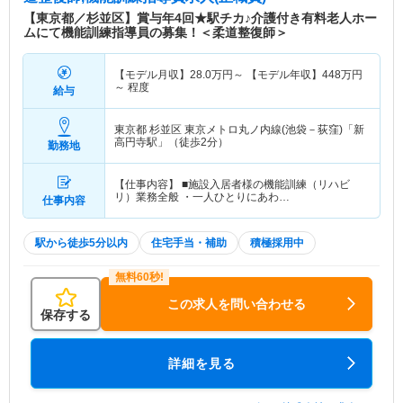
【東京都／杉並区】賞与年4回★駅チカ♪介護付き有料老人ホー
ムにて機能訓練指導員の募集！＜柔道整復師＞
【モデル月収】
28.0
万円～
【モデル年収】
448
万円
～
程度
給与
東京都 杉並区
東京メトロ丸ノ内線(池袋－荻窪)「新
高円寺駅」（徒歩2分）
勤務地
【仕事内容】 ■施設入居者様の機能訓練（リハビ
リ）業務全般 ・一人ひとりにあわ…
仕事内容
駅から徒歩5分以内
住宅手当・補助
積極採用中
この求人を問い合わせる
保存する
詳細を見る