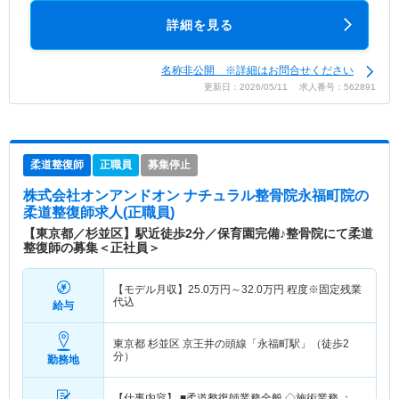
詳細を見る
名称非公開 ※詳細はお問合せください
更新日：2026/05/11 求人番号：562891
柔道整復師
正職員
募集停止
株式会社オンアンドオン ナチュラル整骨院永福町院
の
柔道整復師求人(正職員)
【東京都／杉並区】駅近徒歩2分／保育園完備♪整骨院にて柔道
整復師の募集＜正社員＞
【モデル月収】
25.0
万円～
32.0
万円
程度※固定残業
代込
給与
東京都 杉並区
京王井の頭線「永福町駅」（徒歩2
分）
勤務地
【仕事内容】 ■柔道整復師業務全般 ◇施術業務 ：