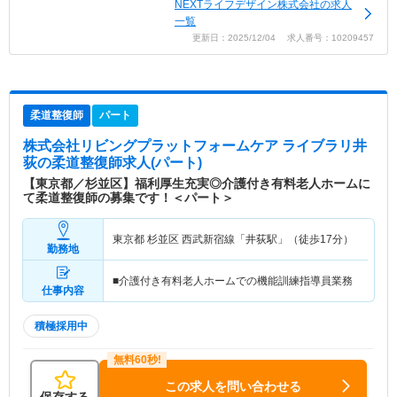
NEXTライフデザイン株式会社の求人
一覧
更新日：2025/12/04 求人番号：10209457
柔道整復師
パート
株式会社リビングプラットフォームケア ライブラリ井
荻
の柔道整復師求人(パート)
【東京都／杉並区】福利厚生充実◎介護付き有料老人ホームに
て柔道整復師の募集です！＜パート＞
東京都 杉並区
西武新宿線「井荻駅」（徒歩17分）
勤務地
■介護付き有料老人ホームでの機能訓練指導員業務
仕事内容
積極採用中
この求人を問い合わせる