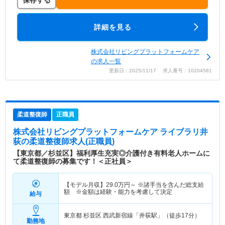
保存する
詳細を見る
株式会社リビングプラットフォームケア
の求人一覧
更新日：2025/11/17 求人番号：10204581
柔道整復師
正職員
株式会社リビングプラットフォームケア ライブラリ井
荻
の柔道整復師求人(正職員)
【東京都／杉並区】福利厚生充実◎介護付き有料老人ホームに
て柔道整復師の募集です！＜正社員＞
【モデル月収】
29.0
万円～
※諸手当を含んだ総支給
額 ※金額は経験・能力を考慮して決定
給与
東京都 杉並区
西武新宿線「井荻駅」（徒歩17分）
勤務地