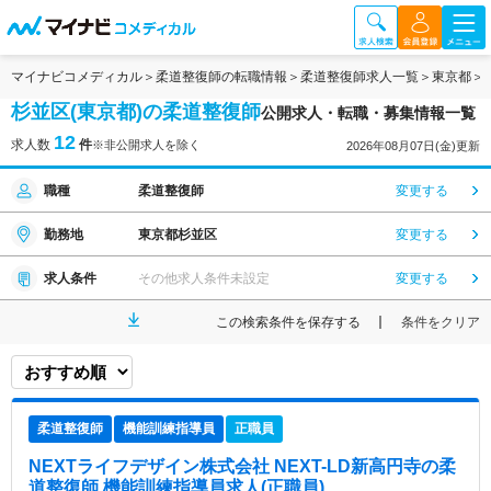
マイナビコメディカル
柔道整復師の転職情報
柔道整復師求人一覧
東京都
杉並区(東京都)の柔道整復師
公開求人・転職・募集情報一覧
12
求人数
件
※非公開求人を除く
2026年08月07日(金)更新
職種
柔道整復師
変更する
勤務地
東京都杉並区
変更する
求人条件
その他求人条件未設定
変更する
この検索条件を保存する
条件をクリア
柔道整復師
機能訓練指導員
正職員
NEXTライフデザイン株式会社 NEXT-LD新高円寺
の柔
道整復師,機能訓練指導員求人(正職員)