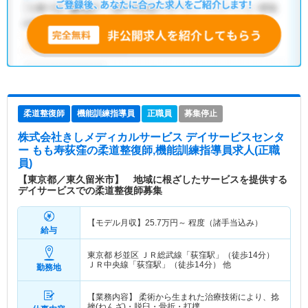
柔道整復師
機能訓練指導員
正職員
募集停止
株式会社きしメディカルサービス デイサービスセンタ
ー もも寿荻窪
の柔道整復師,機能訓練指導員求人(正職
員)
【東京都／東久留米市】 地域に根ざしたサービスを提供する
デイサービスでの柔道整復師募集
【モデル月収】
25.7
万円～
程度（諸手当込み）
給与
東京都 杉並区
ＪＲ総武線「荻窪駅」（徒歩14分）
ＪＲ中央線「荻窪駅」（徒歩14分） 他
勤務地
【業務内容】 柔術から生まれた治療技術により、捻
挫(ねんざ)・脱臼・骨折・打撲…