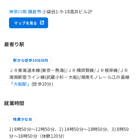
神奈川県 鎌倉市
小袋谷1-9-18高井ビル2F
マップを見る
最寄り駅
駅から徒歩10分以内
ＪＲ東海道本線(東京－熱海)/ＪＲ横須賀線/ＪＲ根岸線/ＪＲ
湘南新宿ライン線(武蔵小杉－大船)/湘南モノレール江の島線
「
大船駅
」(徒歩10分)
就業時間
残業少なめ
1) 8時50分〜12時50分、2) 14時50分〜18時50分、3) 8時50
分〜18時50分（休憩120分）