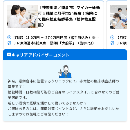
【神奈川県／鎌倉市】マイカー通勤
可☆残業は月平均5h程度！病院に
て臨床検査技師募集〈検体検査配
属〉
【月収】21.0万円 ～ 27.0万円程度（諸手当込み）※既卒者は経験年数を加味
【月収】2
ＪＲ東海道本線(東京－熱海)「大船駅」（徒歩7分）
ＪＲ横須
キャリアアドバイザーコメント
神奈川県鎌倉市に位置するクリニックにて、非常勤の臨床検査技師の
募集です！
勤務時間・日数相談可能◎ご自身のライフスタイルに合わせてのご就
業可能です。
新しい環境で経験を活かして働いてみませんか？
ご興味ある方には、面接対策ポイントなど、さらに詳細をお話しいた
しますのでお気軽にご相談ください！