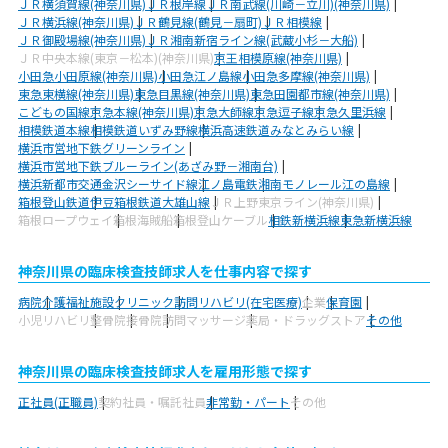
ＪＲ横須賀線(神奈川県)
ＪＲ根岸線
ＪＲ南武線(川崎－立川)(神奈川県)
ＪＲ横浜線(神奈川県)
ＪＲ鶴見線(鶴見－扇町)
ＪＲ相模線
ＪＲ御殿場線(神奈川県)
ＪＲ湘南新宿ライン線(武蔵小杉－大船)
ＪＲ中央本線(東京－松本)(神奈川県)
京王相模原線(神奈川県)
小田急小田原線(神奈川県)
小田急江ノ島線
小田急多摩線(神奈川県)
東急東横線(神奈川県)
東急目黒線(神奈川県)
東急田園都市線(神奈川県)
こどもの国線
京急本線(神奈川県)
京急大師線
京急逗子線
京急久里浜線
相模鉄道本線
相模鉄道いずみ野線
横浜高速鉄道みなとみらい線
横浜市営地下鉄グリーンライン
横浜市営地下鉄ブルーライン(あざみ野－湘南台)
横浜新都市交通金沢シーサイド線
江ノ島電鉄
湘南モノレール江の島線
箱根登山鉄道
伊豆箱根鉄道大雄山線
ＪＲ上野東京ライン(神奈川県)
箱根ロープウェイ
箱根海賊船
箱根登山ケーブル
相鉄新横浜線
東急新横浜線
神奈川県の臨床検査技師求人を仕事内容で探す
病院
介護福祉施設
クリニック
訪問リハビリ(在宅医療)
企業
保育園
小児リハビリ
整骨院
接骨院
訪問マッサージ
薬局・ドラッグストア
その他
神奈川県の臨床検査技師求人を雇用形態で探す
正社員(正職員)
契約社員・嘱託社員
非常勤・パート
その他