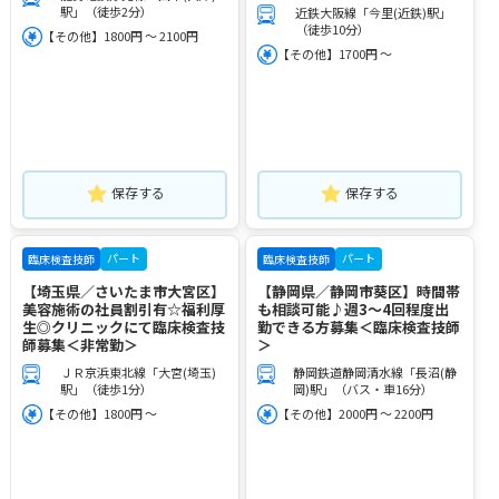
駅」（徒歩2分）
近鉄大阪線「今里(近鉄)駅」
（徒歩10分）
【その他】1800円 ～ 2100円
【その他】1700円 ～
保存する
保存する
パート
パート
臨床検査技師
臨床検査技師
【埼玉県／さいたま市大宮区】
【静岡県／静岡市葵区】時間帯
美容施術の社員割引有☆福利厚
も相談可能♪週3～4回程度出
生◎クリニックにて臨床検査技
勤できる方募集＜臨床検査技師
師募集＜非常勤＞
＞
ＪＲ京浜東北線「大宮(埼玉)
静岡鉄道静岡清水線「長沼(静
駅」（徒歩1分）
岡)駅」（バス・車16分）
【その他】1800円 ～
【その他】2000円 ～ 2200円