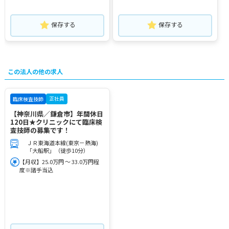
保存する
保存する
この法人の他の求人
正社員
臨床検査技師
【神奈川県／鎌倉市】年間休日
120日★クリニックにて臨床検
査技師の募集です！
ＪＲ東海道本線(東京－熱海)
「大船駅」（徒歩10分）
【月収】25.0万円 ～ 33.0万円程
度※諸手当込