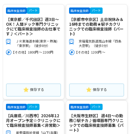
パート
パート
臨床検査技師
臨床検査技師
【東京都／千代田区】週3日～
【京都市中京区】土日祝休み＆
OK！人間ドック専門クリニッ
16時までの勤務★駅チカクリ
クにて臨床検査技師のお仕事で
ニックでの臨床検査技師《パー
す♪＜パート＞
ト》
ＪＲ東海道本線(東京－熱海)
京福電気鉄道嵐山本線「四条
「東京駅」（徒歩8分）
大宮駅」（徒歩3分）
【その他】1800円 ～ 2200円
【その他】1200円 ～
保存する
保存する
パート
パート
臨床検査技師
臨床検査技師
【兵庫県／川西市】2026年12
【大阪市生野区】 週4日～の勤
月オープン予定☆クリニックに
務◎駅チカ♪循環器専門クリニ
て臨床検査技師募集＜非常勤＞
ックでの臨床検査技師募集《パ
ート》
能勢電鉄妙見線「山下(兵庫)