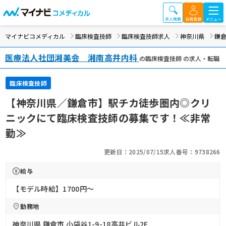
マイナビコメディカル
臨床検査技師
臨床検査技師求人
神奈川県
鎌
医療法人社団湘美会 湘南高井内科
の臨床検査技師 の求人・転職
臨床検査技師
【神奈川県／鎌倉市】駅チカ徒歩圏内◎クリ
ニックにて臨床検査技師の募集です！≪非常
勤≫
更新日：2025/07/15
求人番号：9738266
給与
【モデル時給】1700円〜
勤務地
神奈川県 鎌倉市 小袋谷1-9-18高井ビル2F