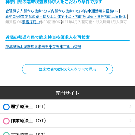
神奈川県の臨床検査技師求人をこだわり条件で探す
管理職求人
駅から徒歩5分以内
駅から徒歩10分以内
車通勤可
未経験OK
新卒OK
残業少なめ
寮・借り上げ
住宅手当・補助
託児所・育児補助
土日祝休
無資格 OK
積極採用中
WEB面接OK
2027年4月入職可
夏～秋入職可
1月入職可
近隣の都道府県で臨床検査技師求人を再検索
茨城県
栃木県
群馬県
埼玉県
千葉県
東京都
山梨県
臨床検査技師の求人をすべて見る
専門サイト
理学療法士（PT）
作業療法士（OT）
言語聴覚士（ST）