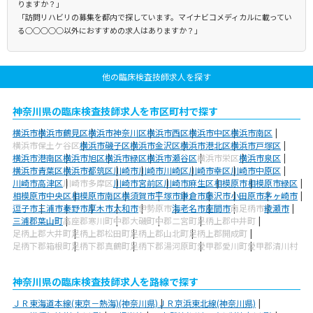
りますか？」
「訪問リハビリの募集を都内で探しています。マイナビコメディカルに載ってい
る○○○○○以外におすすめの求人はありますか？」
他の臨床検査技師求人を探す
神奈川県の臨床検査技師求人を市区町村で探す
横浜市
横浜市鶴見区
横浜市神奈川区
横浜市西区
横浜市中区
横浜市南区
横浜市保土ケ谷区
横浜市磯子区
横浜市金沢区
横浜市港北区
横浜市戸塚区
横浜市港南区
横浜市旭区
横浜市緑区
横浜市瀬谷区
横浜市栄区
横浜市泉区
横浜市青葉区
横浜市都筑区
川崎市
川崎市川崎区
川崎市幸区
川崎市中原区
川崎市高津区
川崎市多摩区
川崎市宮前区
川崎市麻生区
相模原市
相模原市緑区
相模原市中央区
相模原市南区
横須賀市
平塚市
鎌倉市
藤沢市
小田原市
茅ヶ崎市
逗子市
三浦市
秦野市
厚木市
大和市
伊勢原市
海老名市
座間市
南足柄市
綾瀬市
三浦郡葉山町
高座郡寒川町
中郡大磯町
中郡二宮町
足柄上郡中井町
足柄上郡大井町
足柄上郡松田町
足柄上郡山北町
足柄上郡開成町
足柄下郡箱根町
足柄下郡真鶴町
足柄下郡湯河原町
愛甲郡愛川町
愛甲郡清川村
神奈川県の臨床検査技師求人を路線で探す
ＪＲ東海道本線(東京－熱海)(神奈川県)
ＪＲ京浜東北線(神奈川県)