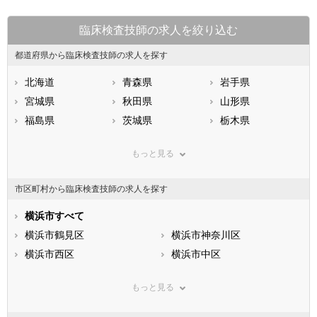
臨床検査技師の求人を絞り込む
都道府県から臨床検査技師の求人を探す
北海道
青森県
岩手県
宮城県
秋田県
山形県
福島県
茨城県
栃木県
群馬県
埼玉県
千葉県
もっと見る
東京都
神奈川県
新潟県
山梨県
長野県
富山県
市区町村から臨床検査技師の求人を探す
石川県
福井県
岐阜県
静岡県
横浜市すべて
愛知県
三重県
滋賀県
横浜市鶴見区
京都府
横浜市神奈川区
大阪府
兵庫県
横浜市西区
奈良県
横浜市中区
和歌山県
鳥取県
横浜市南区
島根県
横浜市保土ケ谷区
岡山県
もっと見る
広島県
横浜市磯子区
山口県
横浜市金沢区
徳島県
香川県
横浜市港北区
愛媛県
横浜市戸塚区
高知県