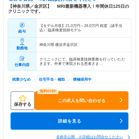
【神奈川県／金沢区】 MRI最新機器導入！年間休日125日の
クリニックです。
【モデル月収】
21.0
万円～
28.0
万円
程度（諸手当
込） 臨床検査技師モデル
給与
神奈川県 横浜市金沢区
勤務地
クリニックにて、臨床検査技師業務を行っていただ
きます。外来で来院される患者さま…
仕事内容
残業少なめ
住宅手当・補助
積極採用中
この求人を問い合わせる
保存する
詳細を見る
名称非公開 ※詳細はお問合せください