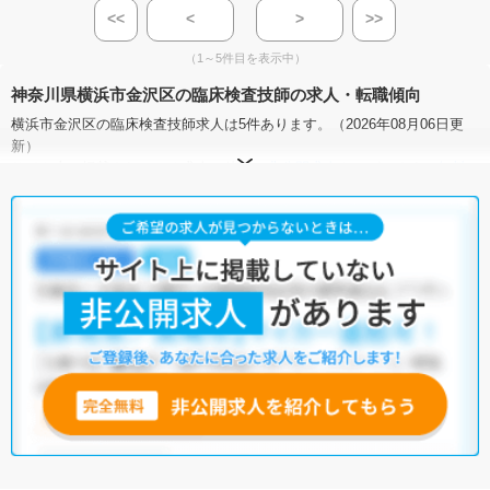
<<
<
>
>>
（1～5件目を表示中）
神奈川県横浜市金沢区の臨床検査技師の求人・転職傾向
横浜市金沢区の臨床検査技師求人は5件あります。（2026年08月06日更
新）
サイト上に掲載されている求人の他に、
非公開求人
もございます。
無料
転職支援サービス
にお申し込みいただくと、全求人からご希望条件に合
う求人を提案させていただきます。
横浜市金沢区の臨床検査技師求人では以下のような条件が人気です。
・
積極採用中
・
残業少なめ
・
住宅手当・補助あり
・
正社員(正職員)
・
病院
・
クリニック
他の条件でも人気の求人がございますので、「こだわり条件」から検索
いただくか、お気軽にお問い合わせください。
全国の臨床検査技師求人
から検索いただくことも可能です。
無料転職支援サービス
にお申し込みいただくと、ご希望条件をヒアリン
グした上で求人をご提案いたします。
ご希望条件がまだ定まっていない方は
人気の希望条件をピックアップし