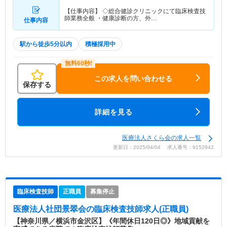
【仕事内容】 ◇総合健診クリニックにて臨床検査技
師業務全般 ・健康診断の方、外…
仕事内容
駅から徒歩5分以内
積極採用中
この求人を問い合わせる
保存する
詳細を見る
医療法人さくら会の求人一覧
更新日：2025/04/04 求人番号：9152942
臨床検査技師
正職員
募集停止
医療法人社団景翠会
の臨床検査技師求人(正職員)
【神奈川県／横浜市金沢区】《年間休日120日◎》地域貢献を