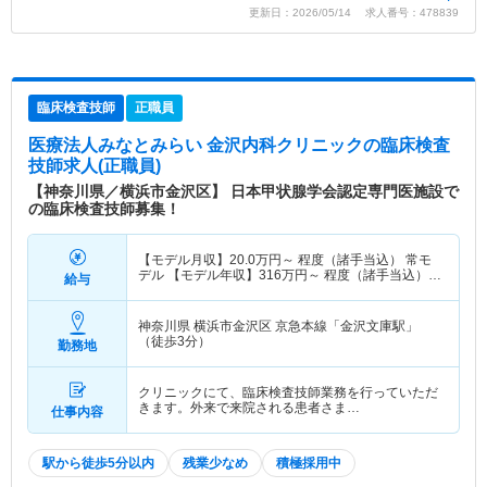
更新日：2026/05/14 求人番号：478839
臨床検査技師
正職員
医療法人みなとみらい 金沢内科クリニック
の臨床検査
技師求人(正職員)
【神奈川県／横浜市金沢区】 日本甲状腺学会認定専門医施設で
の臨床検査技師募集！
【モデル月収】
20.0
万円～
程度（諸手当込） 常モ
デル 【モデル年収】
316
万円～
程度（諸手当込）
給与
常勤モデル
神奈川県 横浜市金沢区
京急本線「金沢文庫駅」
（徒歩3分）
勤務地
クリニックにて、臨床検査技師業務を行っていただ
きます。外来で来院される患者さま…
仕事内容
駅から徒歩5分以内
残業少なめ
積極採用中