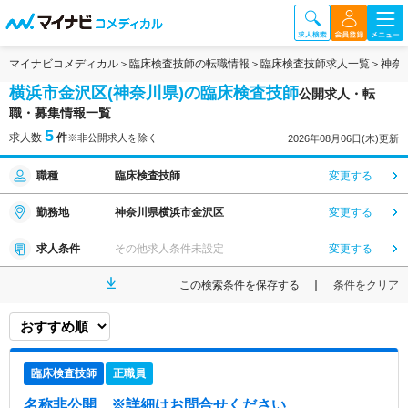
マイナビコメディカル
臨床検査技師の転職情報
臨床検査技師求人一覧
神奈
横浜市金沢区(神奈川県)の臨床検査技師
公開求人・転
職・募集情報一覧
5
求人数
件
※非公開求人を除く
2026年08月06日(木)更新
職種
臨床検査技師
変更する
勤務地
神奈川県横浜市金沢区
変更する
求人条件
その他求人条件未設定
変更する
この検索条件を保存する
条件をクリア
臨床検査技師
正職員
名称非公開
※詳細はお問合せください