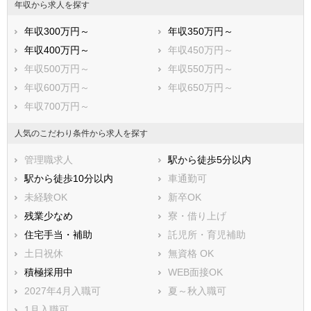
逗子市
三浦市
年収から求人を探す
秦野市
厚木市
年収300万円～
年収350万円～
大和市
伊勢原市
年収400万円～
年収450万円～
海老名市
座間市
年収500万円～
年収550万円～
南足柄市
綾瀬市
年収600万円～
年収650万円～
三浦郡葉山町
高座郡寒川町
年収700万円～
中郡大磯町
中郡二宮町
足柄上郡中井町
足柄上郡大井町
人気のこだわり条件から求人を探す
足柄上郡松田町
足柄上郡山北町
管理職求人
駅から徒歩5分以内
足柄上郡開成町
足柄下郡箱根町
駅から徒歩10分以内
車通勤可
足柄下郡真鶴町
足柄下郡湯河原町
未経験OK
新卒OK
愛甲郡愛川町
愛甲郡清川村
残業少なめ
寮・借り上げ
住宅手当・補助
託児所・育児補助
土日祝休
無資格 OK
積極採用中
WEB面接OK
2027年4月入職可
夏～秋入職可
1月入職可