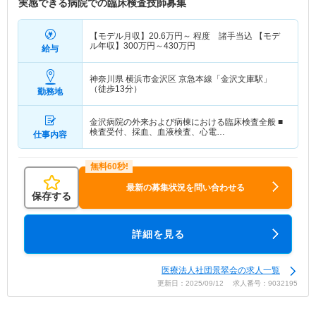
実感できる病院での臨床検査技師募集
【モデル月収】
20.6
万円～
程度 諸手当込 【モデ
ル年収】
300
万円～
430
万円
給与
神奈川県 横浜市金沢区
京急本線「金沢文庫駅」
（徒歩13分）
勤務地
金沢病院の外来および病棟における臨床検査全般 ■
検査受付、採血、血液検査、心電…
仕事内容
最新の募集状況を問い合わせる
保存する
詳細を見る
医療法人社団景翠会の求人一覧
更新日：2025/09/12 求人番号：9032195