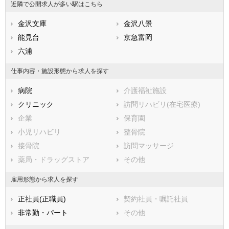
近隣で公開求人が多い駅はこちら
福岡県
横浜市港南区
佐賀県
横浜市旭区
長崎県
熊本県
横浜市緑区
金沢文庫
大分県
横浜市瀬谷区
金沢八景
宮崎県
鹿児島県
横浜市栄区
能見台
沖縄県
横浜市泉区
京急富岡
横浜市青葉区
六浦
横浜市都筑区
川崎市すべて
仕事内容・施設形態から求人を探す
川崎市川崎区
川崎市幸区
病院
介護福祉施設
川崎市中原区
川崎市高津区
クリニック
訪問リハビリ(在宅医療)
川崎市多摩区
川崎市宮前区
企業
保育園
川崎市麻生区
小児リハビリ
整骨院
相模原市すべて
接骨院
訪問マッサージ
相模原市緑区
相模原市中央区
薬局・ドラッグストア
その他
相模原市南区
市部
雇用形態から求人を探す
横須賀市
平塚市
正社員(正職員)
契約社員・嘱託社員
鎌倉市
藤沢市
非常勤・パート
その他
小田原市
茅ヶ崎市