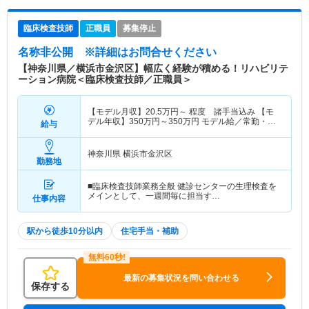
臨床検査技師
正職員
募集停止
名称非公開
※詳細はお問合せください
【神奈川県／横浜市金沢区】幅広く経験が積める！リハビリテ
ーション病院＜臨床検査技師／正職員＞
【モデル月収】
20.5
万円～
程度 諸手当込み 【モ
デル年収】
350
万円～
350
万円
モデル給／常勤・5
給与
年経験・待機番10日
神奈川県 横浜市金沢区
勤務地
■臨床検査技師業務全般 健診センターの生理検査を
メインとして、一週間毎に担当す…
仕事内容
駅から徒歩10分以内
住宅手当・補助
最新の募集状況を問い合わせる
保存する