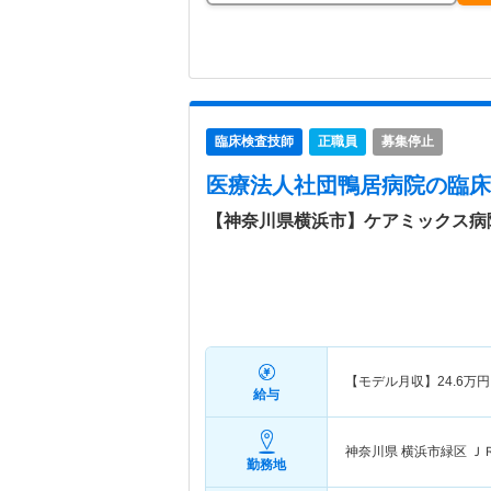
臨床検査技師
正職員
募集停止
医療法人社団鴨居病院
の臨床
【神奈川県横浜市】ケアミックス病
【モデル月収】
24.6
万円
給与
神奈川県 横浜市緑区
Ｊ
勤務地