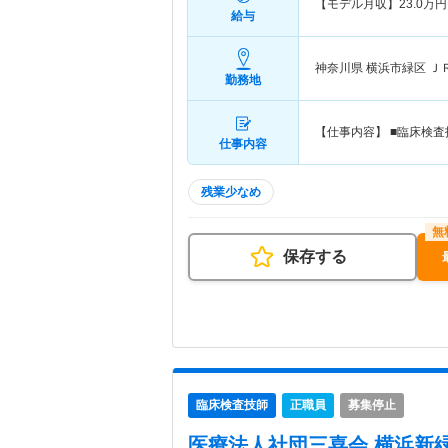
【モデル月収】
23.0
万円
給与
神奈川県 横浜市緑区
Ｊ
勤務地
【仕事内容】 ■臨床検
仕事内容
残業少なめ
保存する
臨床検査技師
正職員
募集停止
医療法人社団三喜会 横浜新