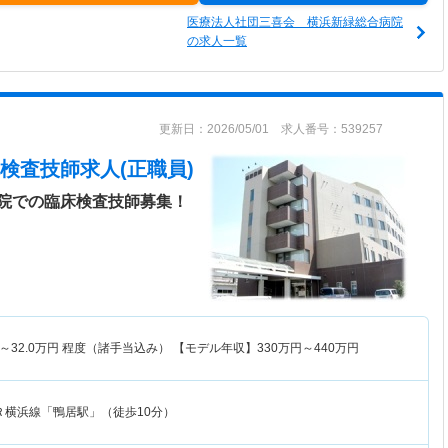
医療法人社団三喜会 横浜新緑総合病院
の求人一覧
更新日：2026/05/01 求人番号：539257
検査技師求人(正職員)
院での臨床検査技師募集！
～
32.0
万円
程度（諸手当込み） 【モデル年収】
330
万円～
440
万円
Ｒ横浜線「鴨居駅」（徒歩10分）