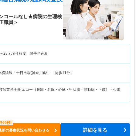
ンコールなし★病院の生理検
正職員＞
～
28.7
万円
程度 諸手当込み
Ｒ横浜線「十日市場(神奈川)駅」（徒歩11分）
査技師業務全般 エコー（腹部・乳腺・心臓・甲状腺・頸動脈・下肢）・心電
詳細を見る
最新の募集状況を問い合わせる