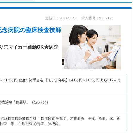
更新日：2024/08/01 求人番号：9137176
記念病院
の臨床検査技師
り◎マイカー通勤OK★病院
～
21.9
万円
程度※諸手当込 【モデル年収】
241
万円～
262
万円
月収×12ヶ月
Ｒ横浜線「鴨居駅」（徒歩7分）
て臨床検査技師業務全般 ・検体検査 生化学、末梢血液、免疫、輸血、尿、新
検査 等 ・生理検査 心電図、肺機能…