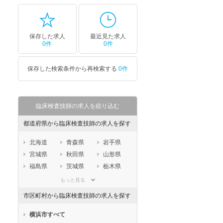
保存した求人
最近見た求人
0件
0件
保存した検索条件から再検索する
0件
臨床検査技師の求人を絞り込む
都道府県から臨床検査技師の求人を探す
北海道
青森県
岩手県
宮城県
秋田県
山形県
福島県
茨城県
栃木県
群馬県
埼玉県
千葉県
もっと見る
東京都
神奈川県
新潟県
市区町村から臨床検査技師の求人を探す
山梨県
長野県
富山県
石川県
福井県
岐阜県
横浜市すべて