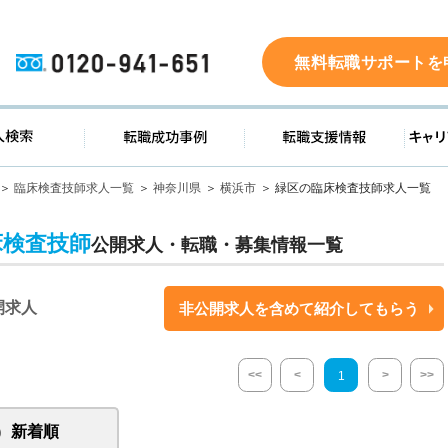
0120-941-651
無料転職サポートを
ド
求人検索
転職成功事例
転職支
臨床検査技師求人一覧
神奈川県
横浜市
緑区の臨床検査技師求人一覧
床検査技師
公開求人・転職・募集情報一覧
開求人
非公開求人を含めて紹介してもらう
<<
<
>
>>
1
新着順