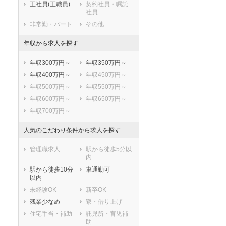
横須賀市
平塚市
正社員(正職員)
契約社員・嘱託
社員
鎌倉市
藤沢市
非常勤・パート
その他
小田原市
茅ヶ崎市
逗子市
三浦市
年収から求人を探す
秦野市
厚木市
年収300万円～
年収350万円～
大和市
伊勢原市
年収400万円～
年収450万円～
海老名市
座間市
年収500万円～
年収550万円～
南足柄市
綾瀬市
年収600万円～
年収650万円～
三浦郡葉山町
高座郡寒川町
年収700万円～
中郡大磯町
中郡二宮町
足柄上郡中井町
足柄上郡大井町
人気のこだわり条件から求人を探す
足柄上郡松田町
足柄上郡山北町
足柄上郡開成町
足柄下郡箱根町
管理職求人
駅から徒歩5分以
内
足柄下郡真鶴町
足柄下郡湯河原
町
駅から徒歩10分
車通勤可
以内
愛甲郡愛川町
愛甲郡清川村
未経験OK
新卒OK
残業少なめ
寮・借り上げ
住宅手当・補助
託児所・育児補
助