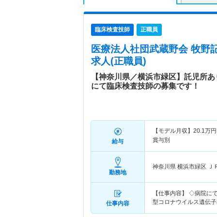
臨床検査技師
正職員
医療法人社団武蔵野会 牧野
求人(正職員)
【神奈川県／横浜市緑区】託児所あ
にて臨床検査技師の募集です！
【モデル月収】
20.1
万円
賞与別
給与
神奈川県 横浜市緑区
Ｊ
勤務地
【仕事内容】 ◇病院に
型コロナウイルス遺伝子
仕事内容