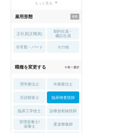
もっと見る
残業少なめ
寮・借り上げ
雇用形態
託児所・
住宅手当・補助
育児補助
契約社員・
正社員(正職員)
土日祝休
無資格 OK
嘱託社員
非常勤・パート
積極採用中
WEB面接OK
その他
2027年4月入職可
夏～秋入職可
職種を変更する
※単一選択
1月入職可
理学療法士
作業療法士
言語聴覚士
臨床検査技師
臨床工学技士
診療放射線技師
管理栄養士/
柔道整復師
栄養士