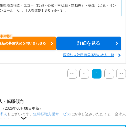
生理検査検査・エコー（腹部・心臓・甲状腺・頸動脈）・採血 【当直・オン
ンコール：なし 【人数体制】3名（令和3…
詳細を見る
最新の募集状況を問い合わせる
医療法人社団鴨居病院の求人一覧
<<
<
>
>>
1
人・転職傾向
2026年08月08日更新）
求人
もございます。
無料転職支援サービス
にお申し込みいただくと、全求人
きます。