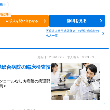
用中
詳細を見る
この求人を問い合わせる
医療法人社団武蔵野会 牧野記念病院の
求人一覧
更新日：2026/06/02 求人番号：9683539
緑総合病院
の臨床検査技
ンコールなし★病院の病理部
員＞