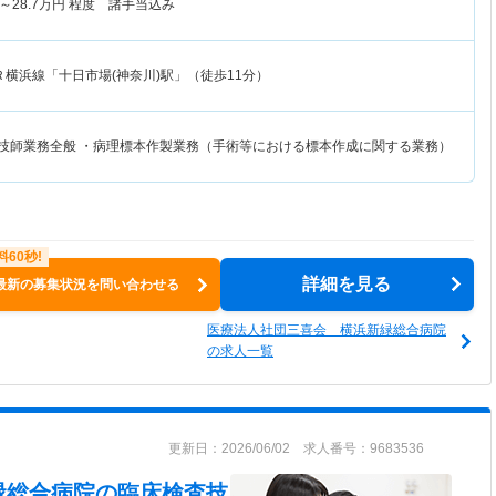
～
28.7
万円
程度 諸手当込み
Ｒ横浜線「十日市場(神奈川)駅」（徒歩11分）
査技師業務全般 ・病理標本作製業務（手術等における標本作成に関する業務）
詳細を見る
最新の募集状況を問い合わせる
医療法人社団三喜会 横浜新緑総合病院
の求人一覧
更新日：2026/06/02 求人番号：9683536
緑総合病院
の臨床検査技