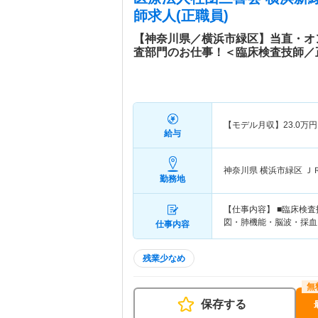
師求人(正職員)
【神奈川県／横浜市緑区】当直・オ
査部門のお仕事！＜臨床検査技師／
【モデル月収】
23.0
万円
給与
神奈川県 横浜市緑区
Ｊ
勤務地
【仕事内容】 ■臨床検
図・肺機能・脳波・採血
仕事内容
残業少なめ
保存する