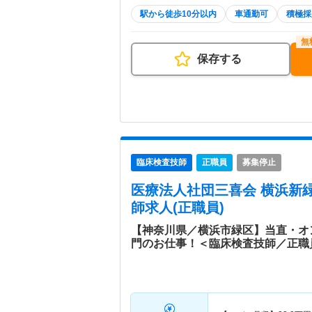
駅から徒歩10分以内
車通勤可
積極採
保存する
臨床検査技師
正職員
募集停止
医療法人社団三喜会 横浜新
師求人(正職員)
【神奈川県／横浜市緑区】当直・オ
門のお仕事！＜臨床検査技師／正職