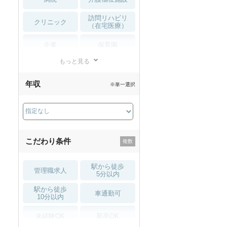
訪問リハビリ
クリニック
（在宅医療）
企業
保育園
もっと見る
小児リハビリ
整骨院
年収
※単一選択
接骨院
訪問マッサージ
薬局・
その他
ドラッグストア
こだわり条件
駅から徒歩
管理職求人
5分以内
駅から徒歩
車通勤可
10分以内
未経験OK
新卒OK