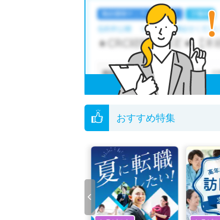
横浜市緑区の臨床検査技師求人では以下のよう
・
積極採用中
・
残業少なめ
・
正社員(正職員
他の条件でも人気の求人がございますので、「
全国の臨床検査技師求人
から検索いただくこと
無料転職支援サービス
にお申し込みいただくと
ご希望条件がまだ定まっていない方は
人気の希
転職支援の他、情報収集や募集状況の確認も、
おすすめ特集