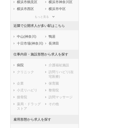
静岡県
愛知県
三重県
横浜市鶴見区
横浜市神奈川区
滋賀県
京都府
大阪府
横浜市西区
横浜市中区
兵庫県
奈良県
和歌山県
横浜市南区
横浜市保土ケ谷
もっと見る
区
鳥取県
島根県
岡山県
近隣で公開求人が多い駅はこちら
横浜市磯子区
横浜市金沢区
広島県
山口県
徳島県
横浜市港北区
横浜市戸塚区
香川県
愛媛県
高知県
中山(神奈川)
鴨居
横浜市港南区
横浜市旭区
福岡県
佐賀県
長崎県
十日市場(神奈川)
長津田
横浜市緑区
横浜市瀬谷区
熊本県
大分県
宮崎県
仕事内容・施設形態から求人を探す
横浜市栄区
横浜市泉区
鹿児島県
沖縄県
横浜市青葉区
横浜市都筑区
病院
介護福祉施設
川崎市すべて
クリニック
訪問リハビリ(在
川崎市川崎区
川崎市幸区
宅医療)
川崎市中原区
川崎市高津区
企業
保育園
川崎市多摩区
川崎市宮前区
小児リハビリ
整骨院
川崎市麻生区
接骨院
訪問マッサージ
相模原市すべて
薬局・ドラッグ
その他
ストア
相模原市緑区
相模原市中央区
相模原市南区
雇用形態から求人を探す
市部