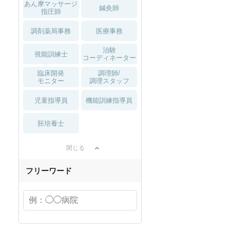
あん摩マッサージ
鍼灸師
指圧師
調剤薬局事務
医療事務
治験
視能訓練士
コーディネーター
臨床開発
調理師/
モニター
調理スタッフ
児童指導員
機能訓練指導員
胚培養士
閉じる
フリーワード