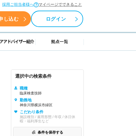
採用ご担当者様へ
マイページでできること
申し込む
ログイン
援情報
キャリアアドバイザー紹介
拠点一覧
選択中の検索条件
職種
臨床検査技師
勤務地
神奈川県横浜市緑区
こだわり条件
施設種別 / 雇用形態 / 年収 / 休日休
暇・福利厚生など
条件を保存する