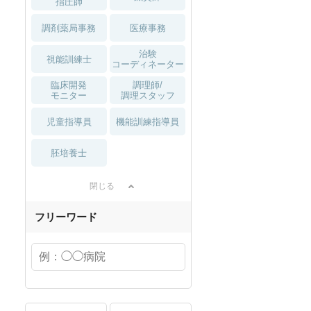
指圧師
調剤薬局事務
医療事務
治験
視能訓練士
コーディネーター
臨床開発
調理師/
モニター
調理スタッフ
児童指導員
機能訓練指導員
胚培養士
閉じる
フリーワード