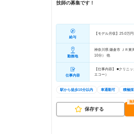
技師の募集です！
【モデル月収】
25.0
万円
給与
神奈川県 鎌倉市
ＪＲ東
10分） 他
勤務地
【仕事内容】 ■クリニ
エコー）
仕事内容
駅から徒歩10分以内
車通勤可
積極採
保存する