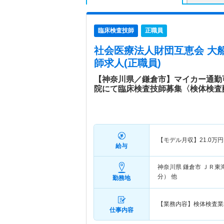
臨床検査技師
正職員
社会医療法人財団互恵会 大
師求人(正職員)
【神奈川県／鎌倉市】マイカー通勤
院にて臨床検査技師募集〈検体検査
【モデル月収】
21.0
万円
給与
神奈川県 鎌倉市
ＪＲ東
分） 他
勤務地
【業務内容】検体検査業
仕事内容