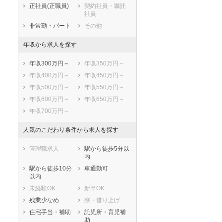
鎌倉市
藤沢市
正社員(正職員)
契約社員・嘱託
社員
小田原市
茅ヶ崎市
非常勤・パート
その他
逗子市
三浦市
秦野市
厚木市
年収から求人を探す
大和市
伊勢原市
年収300万円～
年収350万円～
海老名市
座間市
年収400万円～
年収450万円～
南足柄市
綾瀬市
年収500万円～
年収550万円～
三浦郡葉山町
高座郡寒川町
年収600万円～
年収650万円～
中郡大磯町
中郡二宮町
年収700万円～
足柄上郡中井町
足柄上郡大井町
足柄上郡松田町
足柄上郡山北町
人気のこだわり条件から求人を探す
足柄上郡開成町
足柄下郡箱根町
足柄下郡真鶴町
足柄下郡湯河原
管理職求人
駅から徒歩5分以
町
内
愛甲郡愛川町
愛甲郡清川村
駅から徒歩10分
車通勤可
以内
未経験OK
新卒OK
残業少なめ
寮・借り上げ
住宅手当・補助
託児所・育児補
助