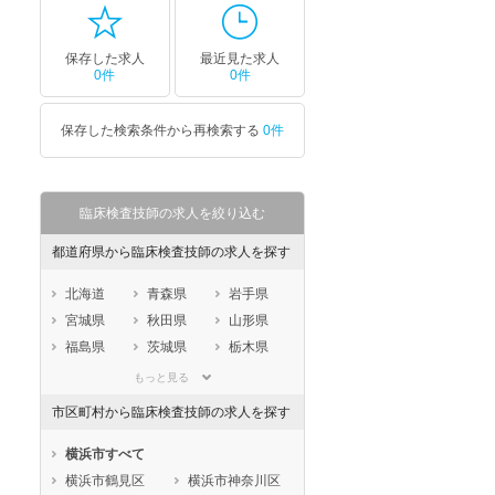
保存した求人
最近見た求人
0件
0件
保存した検索条件から再検索する
0件
臨床検査技師の求人を絞り込む
都道府県から臨床検査技師の求人を探す
北海道
青森県
岩手県
宮城県
秋田県
山形県
福島県
茨城県
栃木県
群馬県
埼玉県
千葉県
もっと見る
東京都
神奈川県
新潟県
市区町村から臨床検査技師の求人を探す
山梨県
長野県
富山県
石川県
福井県
岐阜県
横浜市すべて
静岡県
愛知県
三重県
横浜市鶴見区
横浜市神奈川区