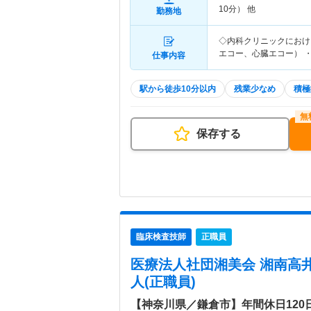
10分） 他
勤務地
◇内科クリニックにおけ
エコー、心臓エコー） 
仕事内容
駅から徒歩10分以内
残業少なめ
積極
保存する
臨床検査技師
正職員
医療法人社団湘美会 湘南高
人(正職員)
【神奈川県／鎌倉市】年間休日12