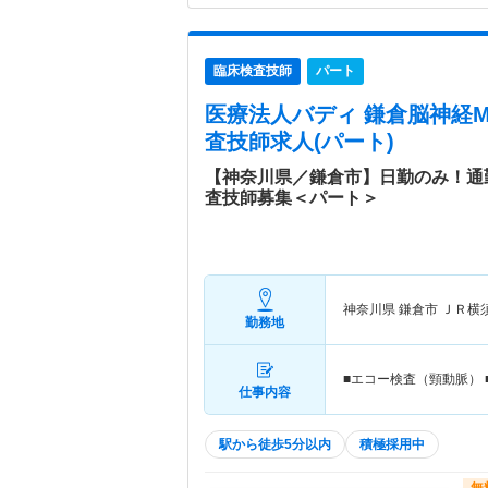
臨床検査技師
パート
医療法人バディ 鎌倉脳神経M
査技師求人(パート)
【神奈川県／鎌倉市】日勤のみ！通
査技師募集＜パート＞
神奈川県 鎌倉市
ＪＲ横
勤務地
■エコー検査（頸動脈） 
仕事内容
駅から徒歩5分以内
積極採用中