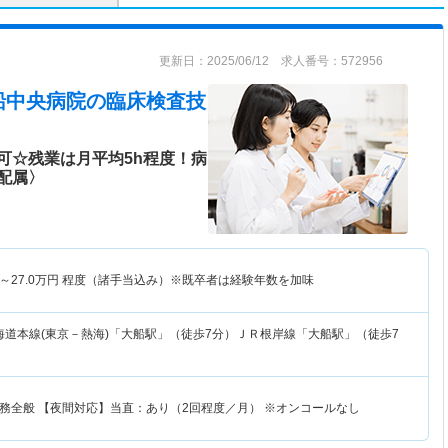
更新日：2025/06/12 求人番号：572956
船中央病院
の臨床検査技
可☆残業は月平均5h程度！病
配属〉
～
27.0
万円
程度（諸手当込み）※既卒者は経験年数を加味
海道本線(東京－熱海)「大船駅」（徒歩7分）ＪＲ根岸線「大船駅」（徒歩7
務全般 【夜間対応】当直：あり（2回程度／月） ※オンコールなし