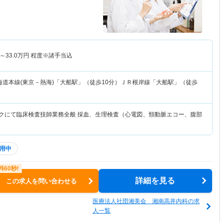
～
33.0
万円
程度※諸手当込
海道本線(東京－熱海)「大船駅」（徒歩10分）ＪＲ根岸線「大船駅」（徒歩
ックにて臨床検査技師業務全般 採血、生理検査（心電図、頸動脈エコー、腹部
用中
詳細を見る
この求人を問い合わせる
医療法人社団湘美会 湘南高井内科の求
人一覧