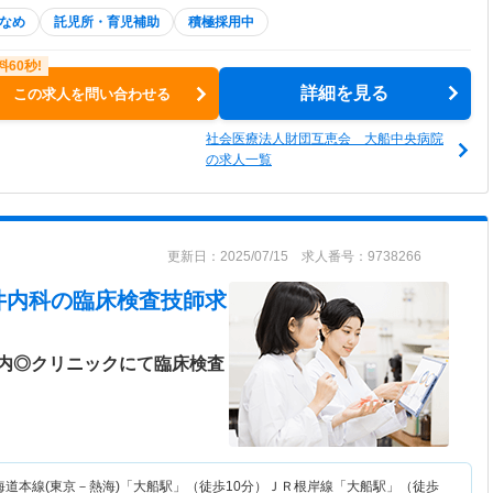
なめ
託児所・育児補助
積極採用中
詳細を見る
この求人を問い合わせる
社会医療法人財団互恵会 大船中央病院
の求人一覧
更新日：2025/07/15 求人番号：9738266
井内科
の臨床検査技師求
内◎クリニックにて臨床検査
海道本線(東京－熱海)「大船駅」（徒歩10分）ＪＲ根岸線「大船駅」（徒歩