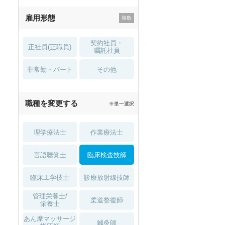
残業少なめ
寮・借り上げ
雇用形態
託児所・
住宅手当・補助
育児補助
契約社員・
正社員(正職員)
土日祝休
無資格 OK
嘱託社員
非常勤・パート
積極採用中
WEB面接OK
その他
2027年4月入職可
夏～秋入職可
職種を変更する
※単一選択
1月入職可
理学療法士
作業療法士
言語聴覚士
臨床検査技師
臨床工学技士
診療放射線技師
管理栄養士/
柔道整復師
栄養士
あん摩マッサージ
鍼灸師