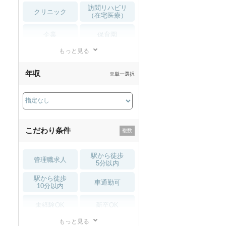
訪問リハビリ
クリニック
（在宅医療）
企業
保育園
もっと見る
小児リハビリ
整骨院
年収
※単一選択
接骨院
訪問マッサージ
薬局・
その他
ドラッグストア
こだわり条件
駅から徒歩
管理職求人
5分以内
駅から徒歩
車通勤可
10分以内
未経験OK
新卒OK
もっと見る