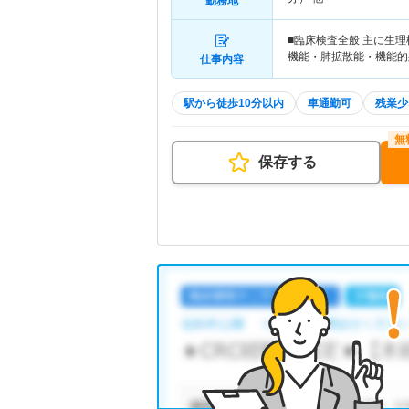
勤務地
■臨床検査全般 主に生
機能・肺拡散能・機能的
仕事内容
駅から徒歩10分以内
車通勤可
残業少
保存する