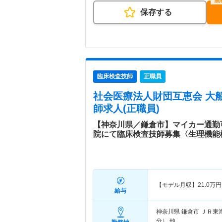
保存する
臨床検査技師
正職員
社会医療法人財団互恵会 大
師求人(正職員)
【神奈川県／鎌倉市】マイカー通勤
院にて臨床検査技師募集〈生理機能
【モデル月収】
21.0
万円
給与
神奈川県 鎌倉市
ＪＲ東
分） 他