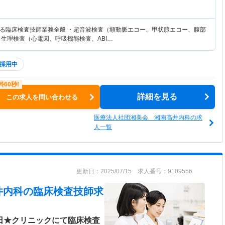
る臨床検査技師業務全般 ・超音波検査（頸動脈エコー、甲状腺エコー、腹部
・生理検査（心電図、呼吸機能検査、ABI…
採用中
詳細を見る
この求人を問い合わせる
医療法人社団湘美会 湘南高井内科の求
人一覧
更新日：2025/07/15 求人番号：9109556
井内科
の臨床検査技師求
0日★クリニックにて臨床検査