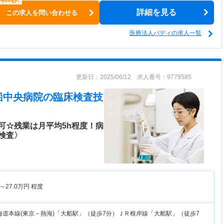
詳細を見る
この求人を問い合わせる
医療法人バディの求人一覧
更新日：2025/06/12 求人番号：9779585
船中央病院
の臨床検査技
可☆残業は月平均5h程度！病
検査〉
～
27.0
万円
程度
海道本線(東京－熱海)「大船駅」（徒歩7分）ＪＲ根岸線「大船駅」（徒歩7