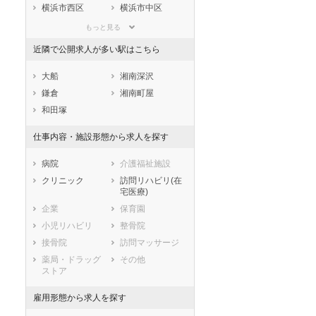
滋賀県
京都府
大阪府
横浜市西区
横浜市中区
兵庫県
奈良県
和歌山県
横浜市南区
横浜市保土ケ谷
もっと見る
区
鳥取県
島根県
岡山県
近隣で公開求人が多い駅はこちら
横浜市磯子区
横浜市金沢区
広島県
山口県
徳島県
横浜市港北区
横浜市戸塚区
香川県
愛媛県
高知県
大船
湘南深沢
横浜市港南区
横浜市旭区
福岡県
佐賀県
長崎県
鎌倉
湘南町屋
横浜市緑区
横浜市瀬谷区
熊本県
大分県
宮崎県
和田塚
横浜市栄区
横浜市泉区
鹿児島県
沖縄県
仕事内容・施設形態から求人を探す
横浜市青葉区
横浜市都筑区
川崎市すべて
病院
介護福祉施設
川崎市川崎区
川崎市幸区
クリニック
訪問リハビリ(在
川崎市中原区
川崎市高津区
宅医療)
川崎市多摩区
川崎市宮前区
企業
保育園
川崎市麻生区
小児リハビリ
整骨院
相模原市すべて
接骨院
訪問マッサージ
相模原市緑区
相模原市中央区
薬局・ドラッグ
その他
ストア
相模原市南区
市部
雇用形態から求人を探す
横須賀市
平塚市