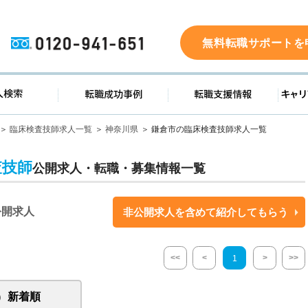
0120-941-651
無料転職サポートを
ド
求人検索
転職成功事例
転職支
臨床検査技師求人一覧
神奈川県
鎌倉市の臨床検査技師求人一覧
査技師
公開求人・転職・募集情報一覧
公開求人
非公開求人を含めて紹介してもらう
<<
<
>
>>
1
新着順