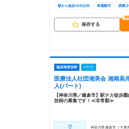
駅から徒歩10分以内
車通勤可
残業少
保存する
臨床検査技師
パート
医療法人社団湘美会 湘南高
人(パート)
【神奈川県／鎌倉市】駅チカ徒歩圏
技師の募集です！≪非常勤≫
神奈川県 鎌倉市
ＪＲ東