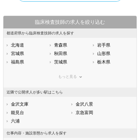
臨床検査技師の求人を絞り込む
都道府県から臨床検査技師の求人を探す
北海道
青森県
岩手県
宮城県
秋田県
山形県
福島県
茨城県
栃木県
群馬県
埼玉県
千葉県
もっと見る
東京都
神奈川県
新潟県
山梨県
長野県
富山県
近隣で公開求人が多い駅はこちら
石川県
福井県
岐阜県
静岡県
金沢文庫
愛知県
金沢八景
三重県
滋賀県
能見台
京都府
京急富岡
大阪府
兵庫県
六浦
奈良県
和歌山県
鳥取県
島根県
岡山県
仕事内容・施設形態から求人を探す
広島県
山口県
徳島県