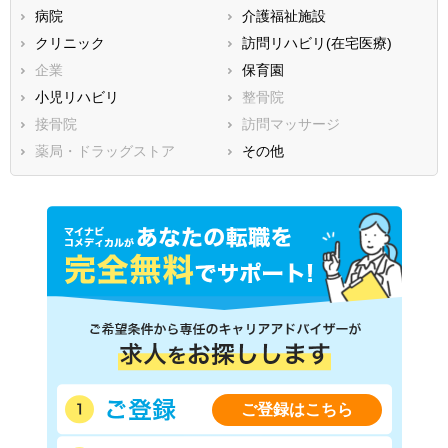
病院
介護福祉施設
香川県
愛媛県
高知県
クリニック
訪問リハビリ(在宅医療)
福岡県
佐賀県
長崎県
企業
保育園
熊本県
大分県
宮崎県
小児リハビリ
整骨院
鹿児島県
沖縄県
接骨院
訪問マッサージ
薬局・ドラッグストア
その他
ご登録はこちら