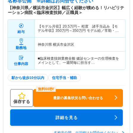
名称非公開
※詳細はお問合せください
【神奈川県／横浜市金沢区】幅広く経験が積める！リハビリテ
ーション病院＜臨床検査技師／正職員＞
【モデル月収】
20.5
万円～
程度 諸手当込み 【モ
デル年収】
350
万円～
350
万円
モデル給／常勤・5
給与
年経験・待機番10日
神奈川県 横浜市金沢区
勤務地
■臨床検査技師業務全般 健診センターの生理検査を
メインとして、一週間毎に担当す…
仕事内容
駅から徒歩10分以内
住宅手当・補助
最新の募集状況を問い合わせる
保存する
詳細を見る
名称非公開 ※詳細はお問合せください