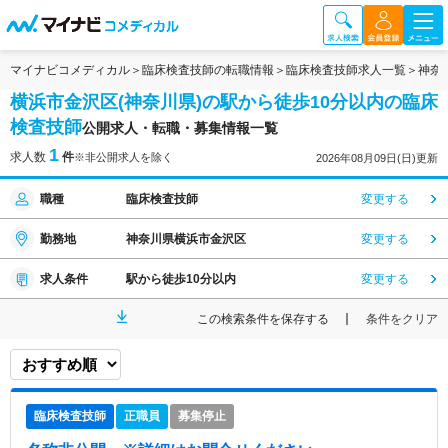
マイナビコメディカル
臨床検査技師の転職情報
臨床検査技師求人一覧
神奈
横浜市金沢区(神奈川県)の駅から徒歩10分以内の臨床
検査技師
公開求人・転職・募集情報一覧
1
求人数
件
※非公開求人を除く
2026年08月09日(日)更新
職種
臨床検査技師
変更する
勤務地
神奈川県横浜市金沢区
変更する
求人条件
駅から徒歩10分以内
変更する
この検索条件を保存する
条件をクリア
臨床検査技師
正職員
募集停止