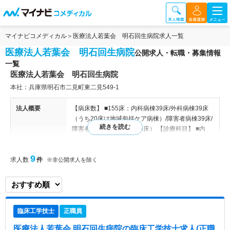
マイナビコメディカル
医療法人若葉会 明石回生病院求人一覧
医療法人若葉会 明石回生病院
公開求人・転職・募集情報
一覧
医療法人若葉会 明石回生病院
本社：兵庫県明石市二見町東二見549-1
法人概要
【病床数】 ■155床：内科病棟39床/外科病棟39床
（うち20床は地域包括ケア病棟）/障害者病棟39床/
障害者病棟38床/透析室59床） 【診療科目】 ■内
科・外科・整形外科・循環器内科・消化器内科・消
化器外科・呼吸器内科・泌尿器科・麻酔科・人工透
9
求人数
件
析内科・放射線科・リハビリテーション科 【診療
※非公開求人を除く
時間】 ■午前診：9時00分～12時00分 ■夜間診：17
時00分～19時00分 【病棟編成】 ■内科病棟39床/外
科病棟39床（うち20床は地域包括ケア病棟）/障害
者病棟39床/障害者病棟38床/透析室36床） 【診療
臨床工学技士
正職員
実績（過去実績）】■救急件数：50件/月 ■主な手
術内容：整形を中心に週2回の予定オペ ■外来患
医療法人若葉会 明石回生病院
の臨床工学技士求人(正職