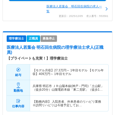
医療法人若葉会 明石回生病院の求人一
覧
更新日：2025/12/05 求人番号：553561
理学療法士
正職員
募集停止
医療法人若葉会 明石回生病院
の理学療法士求人(正職
員)
【プライベートも充実！】理学療法士
【モデル月収】
27.3
万円～
1年目モデル 【モデル年
収】
409
万円～
1年目モデル
給与
兵庫県 明石市
ＪＲ山陽本線(神戸－門司)「土山駅」
（徒歩20分）山陽電鉄本線「東二見駅」（徒歩15
勤務地
分）
【勤務内容】 入院患者、外来患者のリハビリ業務
※訪問リハビリは今後予定してお…
仕事内容