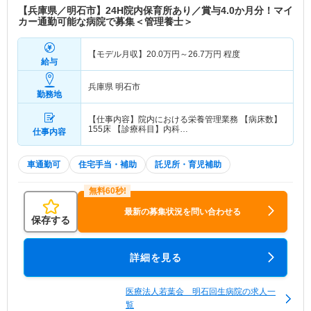
【兵庫県／明石市】24H院内保育所あり／賞与4.0か月分！マイ
カー通勤可能な病院で募集＜管理養士＞
【モデル月収】
20.0
万円～
26.7
万円
程度
給与
兵庫県 明石市
勤務地
【仕事内容】院内における栄養管理業務 【病床数】
155床 【診療科目】内科…
仕事内容
車通勤可
住宅手当・補助
託児所・育児補助
最新の募集状況を問い合わせる
保存する
詳細を見る
医療法人若葉会 明石回生病院の求人一
覧