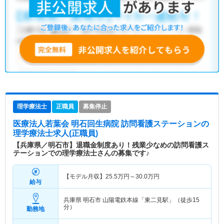
理学療法士
正職員
募集停止
医療法人若葉会 明石回生病院 訪問看護ステーション
の
理学療法士求人(正職員)
【兵庫県／明石市】退職金制度あり！残業少なめの訪問看護ス
テーションでの理学療法士さんの募集です♪
【モデル月収】
25.5
万円～
30.0
万円
給与
兵庫県 明石市
山陽電鉄本線「東二見駅」（徒歩15
分）
勤務地