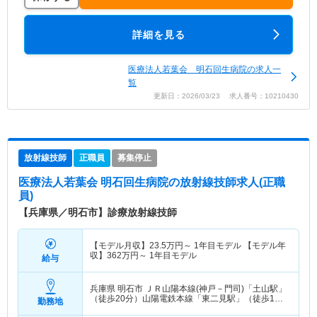
詳細を見る
医療法人若葉会 明石回生病院の求人一
覧
更新日：2026/03/23 求人番号：10210430
放射線技師
正職員
募集停止
医療法人若葉会 明石回生病院
の放射線技師求人(正職
員)
【兵庫県／明石市】診療放射線技師
【モデル月収】
23.5
万円～
1年目モデル 【モデル年
収】
362
万円～
1年目モデル
給与
兵庫県 明石市
ＪＲ山陽本線(神戸－門司)「土山駅」
（徒歩20分）山陽電鉄本線「東二見駅」（徒歩15
勤務地
分）