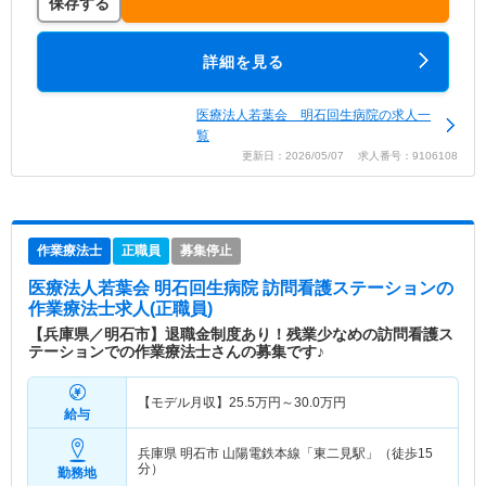
保存する
詳細を見る
医療法人若葉会 明石回生病院の求人一
覧
更新日：2026/05/07 求人番号：9106108
作業療法士
正職員
募集停止
医療法人若葉会 明石回生病院 訪問看護ステーション
の
作業療法士求人(正職員)
【兵庫県／明石市】退職金制度あり！残業少なめの訪問看護ス
テーションでの作業療法士さんの募集です♪
【モデル月収】
25.5
万円～
30.0
万円
給与
兵庫県 明石市
山陽電鉄本線「東二見駅」（徒歩15
分）
勤務地