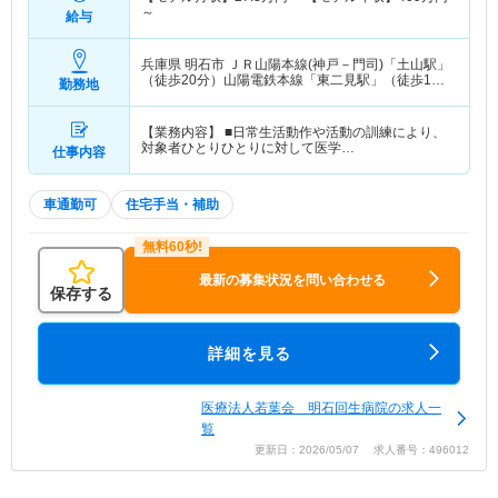
～
給与
兵庫県 明石市
ＪＲ山陽本線(神戸－門司)「土山駅」
（徒歩20分）山陽電鉄本線「東二見駅」（徒歩15
勤務地
分）
【業務内容】 ■日常生活動作や活動の訓練により、
対象者ひとりひとりに対して医学…
仕事内容
車通勤可
住宅手当・補助
最新の募集状況を問い合わせる
保存する
詳細を見る
医療法人若葉会 明石回生病院の求人一
覧
更新日：2026/05/07 求人番号：496012