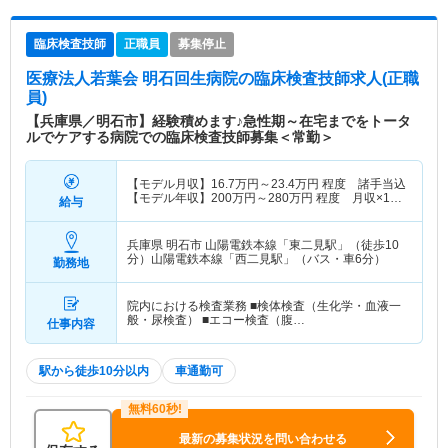
臨床検査技師
正職員
募集停止
医療法人若葉会 明石回生病院
の臨床検査技師求人(正職
員)
【兵庫県／明石市】経験積めます♪急性期～在宅までをトータ
ルでケアする病院での臨床検査技師募集＜常勤＞
【モデル月収】
16.7
万円～
23.4
万円
程度 諸手当込
【モデル年収】
200
万円～
280
万円
程度 月収×12
給与
ヶ月計算
兵庫県 明石市
山陽電鉄本線「東二見駅」（徒歩10
分）山陽電鉄本線「西二見駅」（バス・車6分）
勤務地
院内における検査業務 ■検体検査（生化学・血液一
般・尿検査） ■エコー検査（腹…
仕事内容
駅から徒歩10分以内
車通勤可
最新の募集状況を問い合わせる