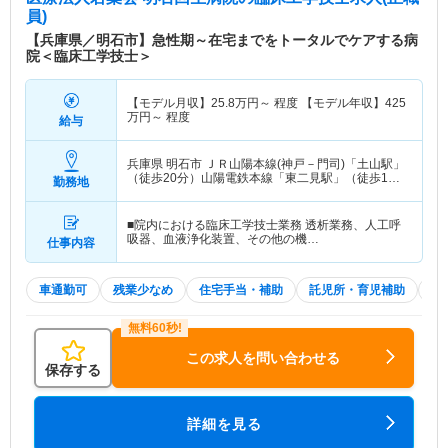
者数：190人程度/日 【関連施設】 医療法人若葉
員)
会 豊中若葉会病院／医療法人若葉会 昭和病院／
【兵庫県／明石市】急性期～在宅までをトータルでケアする病
医療法人大宗会 王子回生病院／医療法人若葉会
院＜臨床工学技士＞
介護老人保健施設わかば
【モデル月収】
25.8
万円～
程度 【モデル年収】
425
特色
【病院特色】 ■病室：1人当たりの病床面積を広く
万円～
程度
給与
とり、高度な医療知識を持った看護師が快活に、そ
して余裕を持って看護に集中できる、ゆとりと思い
兵庫県 明石市
ＪＲ山陽本線(神戸－門司)「土山駅」
やりの行き届いた病室となっています。 ■受付・ロ
（徒歩20分）山陽電鉄本線「東二見駅」（徒歩15
勤務地
ビー：待ち時間をゆったりと過ごして頂くために、
分）
廊下やロビーの空間を明るく広く取り、快適な環境
を整えています。また、受付スタッフが、迅速かつ
■院内における臨床工学技士業務 透析業務、人工呼
吸器、血液浄化装置、その他の機…
仕事内容
心のこもった対応を致します。 ■ナースステーショ
ン：各入院病棟には、ナースステーションを中心
に、明るい色を配色。2F病棟はピンク、3F病棟は
車通勤可
残業少なめ
住宅手当・補助
託児所・育児補助
積
ブルー、4F病棟はグリーン、快適な入院生活の環
境作りを行っています。
この求人を問い合わせる
保存する
詳細を見る