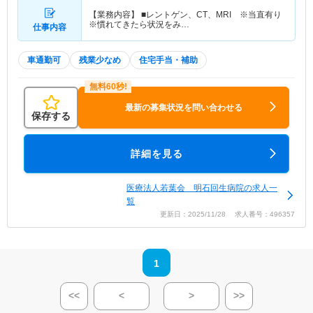
【業務内容】 ■レントゲン、CT、MRI ※当直有り
※慣れてきたら状況をみ…
仕事内容
車通勤可
残業少なめ
住宅手当・補助
最新の募集状況を問い合わせる
保存する
詳細を見る
医療法人若葉会 明石回生病院の求人一
覧
更新日：2025/11/28 求人番号：496357
1
<<
<
>
>>