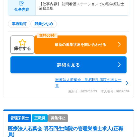
【仕事内容】 訪問看護ステーションでの理学療法士
業務全般
仕事内容
車通勤可
残業少なめ
最新の募集状況を問い合わせる
保存する
詳細を見る
医療法人若葉会 明石回生病院の求人一
覧
更新日：2026/03/23 求人番号：9837070
管理栄養士
正職員
募集停止
医療法人若葉会 明石回生病院
の管理栄養士求人(正職
員)