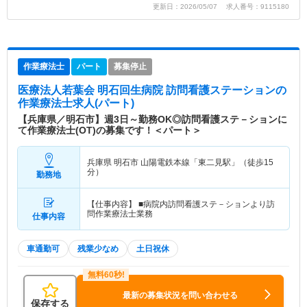
更新日：2026/05/07 求人番号：9115180
作業療法士
パート
募集停止
医療法人若葉会 明石回生病院 訪問看護ステーション
の
作業療法士求人(パート)
【兵庫県／明石市】週3日～勤務OK◎訪問看護ステ－ションに
て作業療法士(OT)の募集です！＜パート＞
兵庫県 明石市
山陽電鉄本線「東二見駅」（徒歩15
分）
勤務地
【仕事内容】 ■病院内訪問看護ステ－ションより訪
問作業療法士業務
仕事内容
車通勤可
残業少なめ
土日祝休
最新の募集状況を問い合わせる
保存する