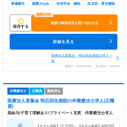
車通勤可
残業少なめ
住宅手当・補助
託児所・育児補助
最新の募集状況を問い合わせる
保存する
詳細を見る
医療法人若葉会 明石回生病院の求人一
覧
更新日：2026/07/03 求人番号：496370
作業療法士
正職員
募集停止
医療法人若葉会 明石回生病院
の作業療法士求人(正職
員)
高給与/子育て理解あり/プライベート充実 作業療法士求人
【モデル月収】
27.3
万円～
【モデル年収】
409
万円