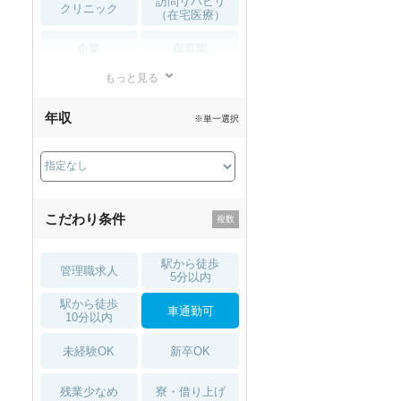
訪問リハビリ
クリニック
（在宅医療）
企業
保育園
もっと見る
小児リハビリ
整骨院
年収
※単一選択
接骨院
訪問マッサージ
薬局・
その他
ドラッグストア
こだわり条件
駅から徒歩
管理職求人
5分以内
駅から徒歩
車通勤可
10分以内
未経験OK
新卒OK
残業少なめ
寮・借り上げ