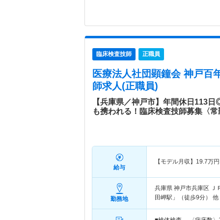
臨床検査技師
正職員
医療法人社団顕鐘会 神戸百
師求人(正職員)
【兵庫県／神戸市】年間休日113日
も携われる！臨床検査技師募集〈常
【モデル月収】
19.7
万円
給与
兵庫県 神戸市兵庫区
Ｊ
田岬駅」（徒歩9分） 他
勤務地