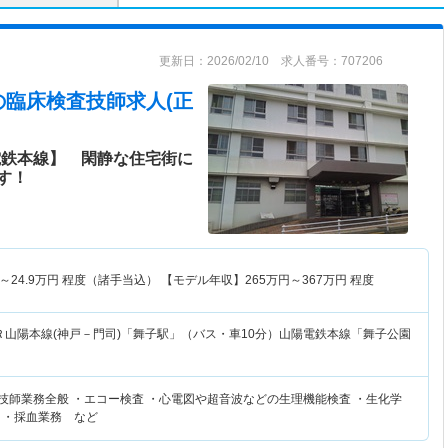
更新日：2026/02/10 求人番号：707206
の臨床検査技師求人(正
電鉄本線】 閑静な住宅街に
す！
～
24.9
万円
程度（諸手当込） 【モデル年収】
265
万円～
367
万円
程度
Ｒ山陽本線(神戸－門司)「舞子駅」（バス・車10分）山陽電鉄本線「舞子公園
査技師業務全般 ・エコー検査 ・心電図や超音波などの生理機能検査 ・生化学
 ・採血業務 など