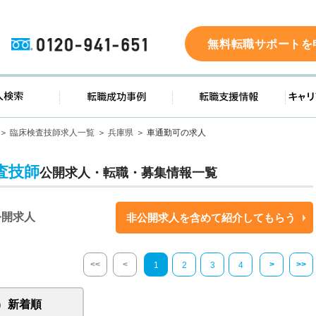
0120-941-651
無料転職サポートを
ド
求人検索
転職成功事例
転職支
臨床検査技師求人一覧
兵庫県
車通勤可の求人
査技師
公開求人・転職・募集情報一覧
公開求人
非公開求人を含めて紹介してもらう
<<
<
>
>>
1
2
3
4
新着順