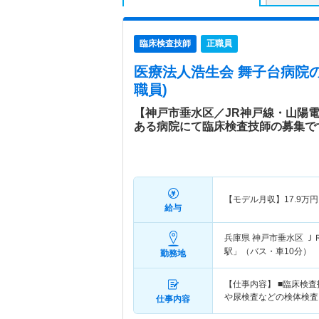
臨床検査技師
正職員
医療法人浩生会 舞子台病院
職員)
【神戸市垂水区／JR神戸線・山陽
ある病院にて臨床検査技師の募集で
【モデル月収】
17.9
万円
給与
兵庫県 神戸市垂水区
Ｊ
駅」（バス・車10分）
勤務地
【仕事内容】 ■臨床検
や尿検査などの検体検査
仕事内容