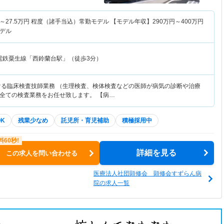
～
27.5
万円
程度（諸手当込）常勤モデル 【モデル年収】
290
万円～
400
万円
デル
電鉄粟生線「西鈴蘭台駅」（徒歩3分）
ける臨床検査技師業務 （生理検査、検体検査などの医師が病気の診断や治療
全ての検査業務をお任せ致します。 【病…
K
残業少なめ
託児所・育児補助
積極採用中
詳細を見る
この求人を問い合わせる
医療法人社団顕修会 顕修会すずらん病
院の求人一覧