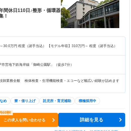
間休日110日♪整形・循環器
集！
～
30.0
万円
程度（諸手当込） 【モデル年収】
310
万円～
程度（諸手当込）
戸市営地下鉄海岸線「御崎公園駅」（徒歩7分）
査技師業務全般 検体検査・生理機能検査・エコーなど幅広い経験が詰めます
なめ
寮・借り上げ
託児所・育児補助
積極採用中
詳細を見る
この求人を問い合わせる