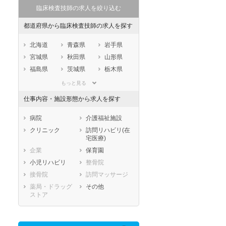
臨床検査技師の求人を絞り込む
都道府県から臨床検査技師の求人を探す
北海道
青森県
岩手県
宮城県
秋田県
山形県
福島県
茨城県
栃木県
群馬県
埼玉県
千葉県
もっと見る
東京都
神奈川県
新潟県
仕事内容・施設形態から求人を探す
山梨県
長野県
富山県
石川県
福井県
岐阜県
病院
介護福祉施設
静岡県
愛知県
三重県
クリニック
訪問リハビリ(在
宅医療)
滋賀県
京都府
大阪府
企業
保育園
兵庫県
奈良県
和歌山県
小児リハビリ
整骨院
鳥取県
島根県
岡山県
接骨院
訪問マッサージ
広島県
山口県
徳島県
薬局・ドラッグ
その他
香川県
愛媛県
高知県
ストア
福岡県
佐賀県
長崎県
熊本県
大分県
宮崎県