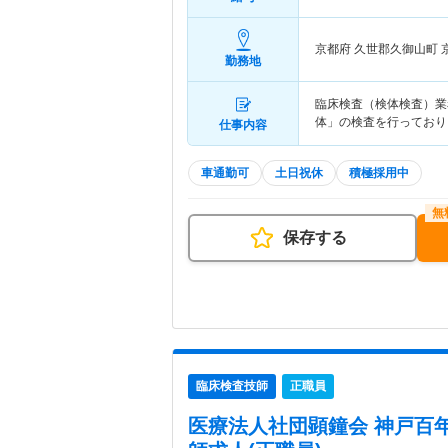
京都府 久世郡久御山町
勤務地
臨床検査（検体検査）業
体」の検査を行っており
仕事内容
車通勤可
土日祝休
積極採用中
保存する
臨床検査技師
正職員
医療法人社団顕鐘会 神戸百