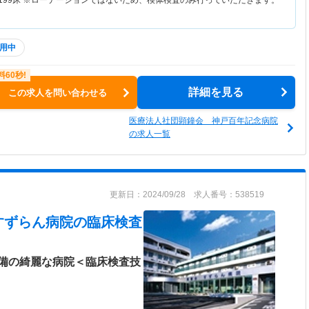
199床 ※ローテーションではないため、検体検査のみ行っていただきます。
用中
詳細を見る
この求人を問い合わせる
医療法人社団顕鐘会 神戸百年記念病院
の求人一覧
更新日：2024/09/28 求人番号：538519
すずらん病院
の臨床検査
備の綺麗な病院＜臨床検査技