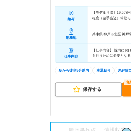
【モデル月収】
19.5
万円
程度（諸手当込）常勤モ
給与
兵庫県 神戸市北区
神戸
勤務地
【仕事内容】 院内にお
を行うために必要となる
仕事内容
駅から徒歩5分以内
車通勤可
未経験O
保存する