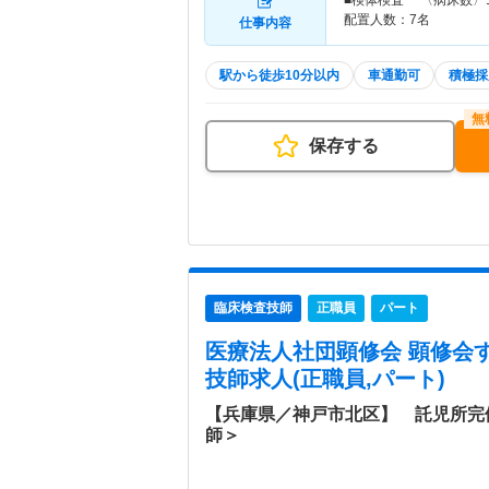
■検体検査 〈病床数〉
配置人数：7名
仕事内容
駅から徒歩10分以内
車通勤可
積極採
保存する
臨床検査技師
正職員
パート
医療法人社団顕修会 顕修会
技師求人(正職員,パート)
【兵庫県／神戸市北区】 託児所完
師＞