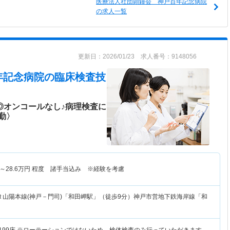
医療法人社団顕鐘会 神戸百年記念病院
の求人一覧
更新日：2026/01/23 求人番号：9148056
年記念病院
の臨床検査技
◎オンコールなし♪病理検査に
勤〉
～
28.6
万円
程度 諸手当込み ※経験を考慮
Ｒ山陽本線(神戸－門司)「和田岬駅」（徒歩9分）神戸市営地下鉄海岸線「和