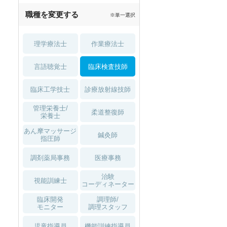
職種を変更する
※単一選択
理学療法士
作業療法士
言語聴覚士
臨床検査技師
臨床工学技士
診療放射線技師
管理栄養士/
柔道整復師
栄養士
あん摩マッサージ
鍼灸師
指圧師
調剤薬局事務
医療事務
治験
視能訓練士
コーディネーター
臨床開発
調理師/
モニター
調理スタッフ
児童指導員
機能訓練指導員