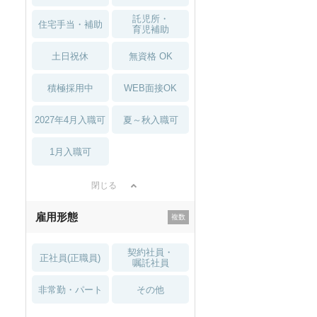
託児所・
住宅手当・補助
育児補助
土日祝休
無資格 OK
積極採用中
WEB面接OK
2027年4月入職可
夏～秋入職可
1月入職可
閉じる
雇用形態
契約社員・
正社員(正職員)
嘱託社員
非常勤・パート
その他