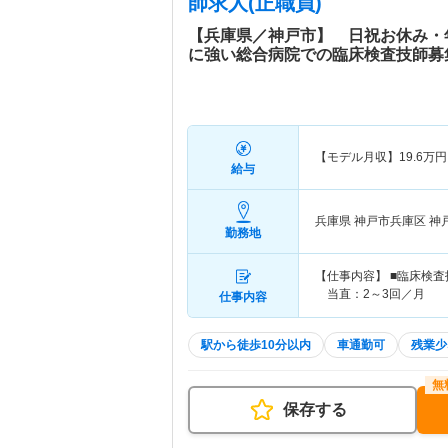
師求人(正職員)
【兵庫県／神戸市】 日祝お休み・年
に強い総合病院での臨床検査技師募
【モデル月収】
19.6
万円
給与
兵庫県 神戸市兵庫区
神
勤務地
【仕事内容】 ■臨床検
当直：2～3回／月
仕事内容
駅から徒歩10分以内
車通勤可
残業少
保存する