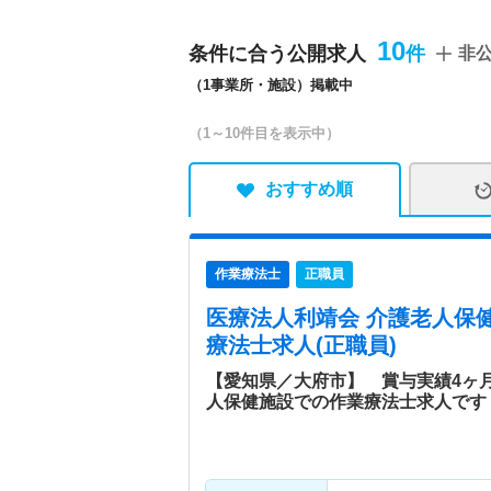
地域の中核病院と連携し、
児科、形成外科とも連携を
10
条件に合う公開求人
非
（1事業所・施設）掲載中
（1～10件目を表示中）
おすすめ順
作業療法士
正職員
医療法人利靖会 介護老人保
療法士求人(正職員)
【愛知県／大府市】 賞与実績4ヶ
人保健施設での作業療法士求人です