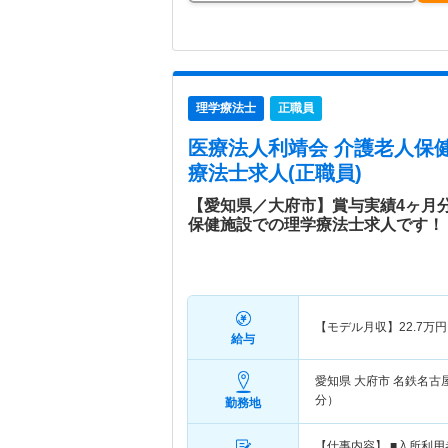
理学療法士
正職員
医療法人利靖会 介護老人保
療法士求人(正職員)
【愛知県／大府市】賞与実績4ヶ月
保健施設での理学療法士求人です！
【モデル月収】
22.7
万円
給与
愛知県 大府市
名鉄名古
分）
勤務地
【仕事内容】 ■入所利用