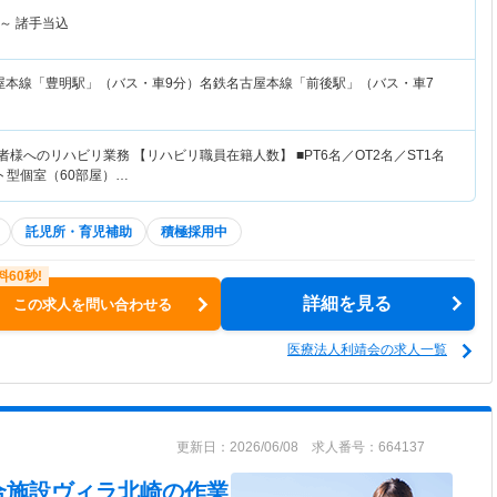
～
諸手当込
屋本線「豊明駅」（バス・車9分）名鉄名古屋本線「前後駅」（バス・車7
者様へのリハビリ業務 【リハビリ職員在籍人数】 ■PT6名／OT2名／ST1名
ット型個室（60部屋）…
託児所・育児補助
積極採用中
詳細を見る
この求人を問い合わせる
医療法人利靖会の求人一覧
更新日：2026/06/08 求人番号：664137
合施設ヴィラ北崎
の作業