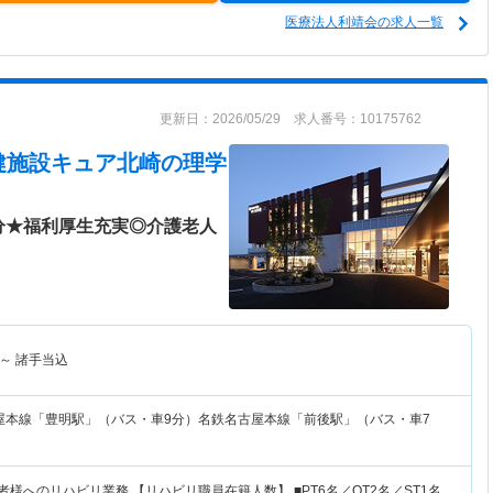
医療法人利靖会の求人一覧
更新日：2026/05/29 求人番号：10175762
健施設キュア北崎
の理学
分★福利厚生充実◎介護老人
～
諸手当込
屋本線「豊明駅」（バス・車9分）名鉄名古屋本線「前後駅」（バス・車7
者様へのリハビリ業務 【リハビリ職員在籍人数】 ■PT6名／OT2名／ST1名