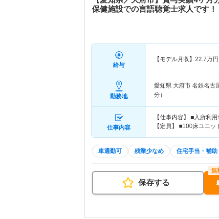
保健施設での言語聴覚士求人です！
【モデル月収】
22.7
万円
給与
愛知県 大府市
名鉄名古
分）
勤務地
【仕事内容】 ■入所利用
【定員】 ■100床ユニ
仕事内容
車通勤可
残業少なめ
住宅手当・補助
保存する