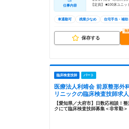
【定員】 ■100床ユニ
仕事内容
車通勤可
残業少なめ
住宅手当・補助
保存する
臨床検査技師
パート
医療法人利靖会 前原整形外
リニック
の臨床検査技師求人
【愛知県／大府市】日数応相談！整
クにて臨床検査技師募集＜非常勤＞