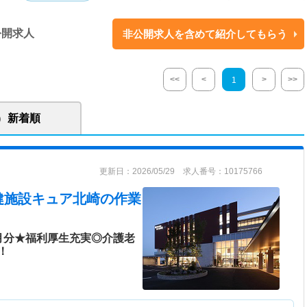
整形外科領域の各分野で診療を行っています。 それだけでなく、内科、小
行い全人的治療を行っております。
公開求人
非公開求人を含めて紹介してもらう
<<
<
>
>>
1
新着順
更新日：2026/05/29 求人番号：10175766
健施設キュア北崎
の作業
月分★福利厚生充実◎介護老
！