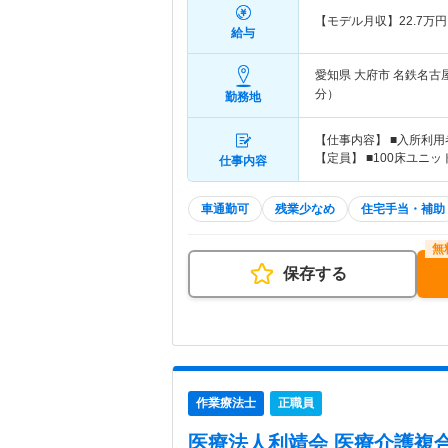
【モデル月収】
22.7
万円
給与
愛知県 大府市
名鉄名古
分）
勤務地
【仕事内容】 ■入所利用
【定員】 ■100床ユニ
仕事内容
車通勤可
残業少なめ
住宅手当・補助
保存する
作業療法士
正職員
医療法人利靖会 医療介護複