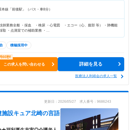
屋本線「前後駅」（バス・車8分）
技師業務全般 ・採血 ・検尿 ・心電図 ・エコー（心、腹部 等） ・肺機能
体採取 ・点滴室での補助業務 ・…
助
積極採用中
詳細を見る
この求人を問い合わせる
医療法人利靖会の求人一覧
更新日：2026/05/27 求人番号：9686243
健施設キュア北崎
の言語
分★福利厚生充実◎介護老人