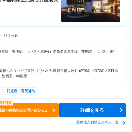
～
諸手当込
屋本線「豊明駅」（バス・車9分）名鉄名古屋本線「前後駅」（バス・車7
者様へのリハビリ業務 【リハビリ職員在籍人数】 ■PT6名／OT2名／ST1名
ット型個室（60部屋）…
託児所・育児補助
詳細を見る
最新の募集状況を問い合わせる
医療法人利靖会の求人一覧