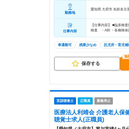
愛知県 大府市
名鉄名古
勤務地
【仕事内容】 ■臨床検査
検査 ・ABI ・各種検
仕事内容
車通勤可
残業少なめ
託児所・育児補
保存する
言語聴覚士
正職員
募集停止
医療法人利靖会 介護老人保
聴覚士求人(正職員)
【愛知県／大府市】賞与実績4ヶ月