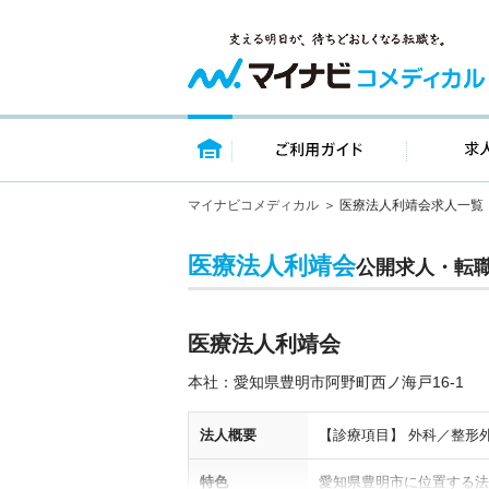
トップページ
ご利用ガイ
マイナビコメディカル
医療法人利靖会求人一覧
医療法人利靖会
公開求人・転
医療法人利靖会
本社：愛知県豊明市阿野町西ノ海戸16-1
法人概要
【診療項目】 外科／整形
特色
愛知県豊明市に位置する法