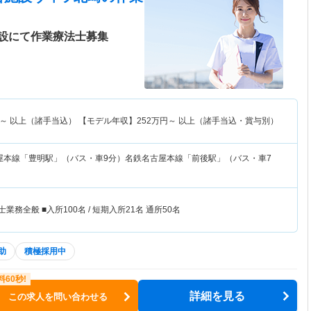
設にて作業療法士募集
～
以上（諸手当込） 【モデル年収】
252
万円～
以上（諸手当込・賞与別）
屋本線「豊明駅」（バス・車9分）名鉄名古屋本線「前後駅」（バス・車7
業務全般 ■入所100名 / 短期入所21名 通所50名
助
積極採用中
詳細を見る
この求人を問い合わせる