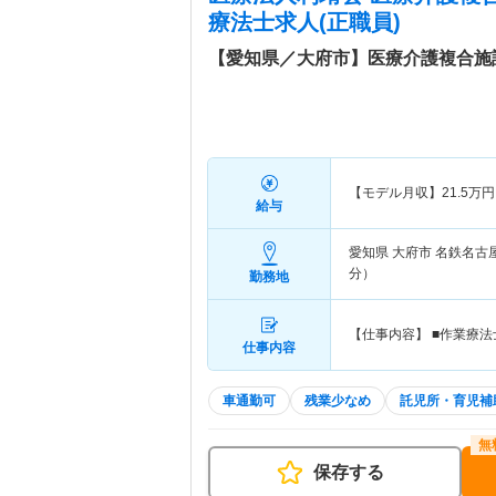
療法士求人(正職員)
【愛知県／大府市】医療介護複合施
【モデル月収】
21.5
万円
給与
愛知県 大府市
名鉄名古
分）
勤務地
【仕事内容】 ■作業療法士
仕事内容
車通勤可
残業少なめ
託児所・育児補
保存する