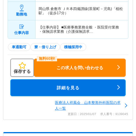
岡山県 倉敷市
ＪＲ本四備讃線(茶屋町－児島)「植松
駅」（徒歩17分）
勤務地
【仕事内容】 ■医療事務業務全般 ・医院受付業務
・保険請求業務（介護保険請求…
仕事内容
車通勤可
寮・借り上げ
積極採用中
この求人を問い合わせる
保存する
詳細を見る
医療法人祥風会 山本整形外科医院の求
人一覧
更新日：2025/01/07 求人番号：9139045