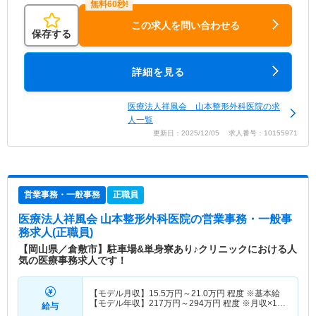
この求人を問い合わせる
保存する
詳細を見る
医療法人祥風会 山本整形外科医院の求
人一覧
更新日：2025/12/05 求人番号：10155971
営業事務・一般事務
正職員
医療法人祥風会 山本整形外科医院
の営業事務・一般事
務求人(正職員)
【岡山県／倉敷市】駐車場&単身寮あり♪クリニックにおける人
気の医療事務求人です！
【モデル月収】
15.5
万円～
21.0
万円
程度 ※基本給
【モデル年収】
217
万円～
294
万円
程度 ※月収×12
給与
ヶ月+賞与2ヵ月分