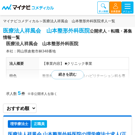
マイナビコメディカル
医療法人祥風会 山本整形外科医院求人一覧
医療法人祥風会 山本整形外科医院
公開求人・転職・募集
情報一覧
医療法人祥風会 山本整形外科医院
本社：岡山県倉敷市林348番地
法人概要
【事業内容】 ■クリニック事業
特色
整形外科、リウマチ科、リハビリテーション科を専
門に診療するクリニックです。 「患者様第一主
義」を理念に、地域の方々の健康を支えておりま
5
求人数
件
※非公開求人を除く
す。 患者様お一人お一人に真剣に向き合い、その
方に合った治療を提案。職員一丸となって、患者様
へ医療を届けています。
理学療法士
正職員
医療法人祥風会 山本整形外科医院
の理学療法士求人(正