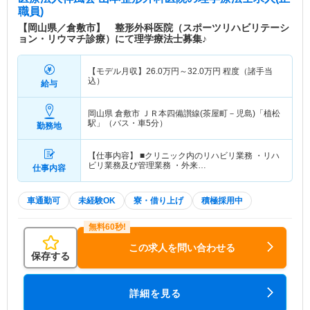
職員)
【岡山県／倉敷市】 整形外科医院（スポーツリハビリテーシ
ョン・リウマチ診療）にて理学療法士募集♪
【モデル月収】
26.0
万円～
32.0
万円
程度（諸手当
込）
給与
岡山県 倉敷市
ＪＲ本四備讃線(茶屋町－児島)「植松
駅」（バス・車5分）
勤務地
【仕事内容】 ■クリニック内のリハビリ業務 ・リハ
ビリ業務及び管理業務 ・外来…
仕事内容
車通勤可
未経験OK
寮・借り上げ
積極採用中
この求人を問い合わせる
保存する
詳細を見る