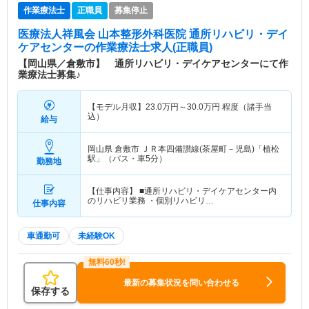
作業療法士
正職員
募集停止
医療法人祥風会 山本整形外科医院 通所リハビリ・デイ
ケアセンター
の作業療法士求人(正職員)
【岡山県／倉敷市】 通所リハビリ・デイケアセンターにて作
業療法士募集♪
【モデル月収】
23.0
万円～
30.0
万円
程度（諸手当
込）
給与
岡山県 倉敷市
ＪＲ本四備讃線(茶屋町－児島)「植松
駅」（バス・車5分）
勤務地
【仕事内容】 ■通所リハビリ・デイケアセンター内
のリハビリ業務 ・個別リハビリ…
仕事内容
車通勤可
未経験OK
最新の募集状況を問い合わせる
保存する