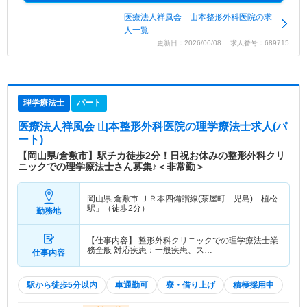
医療法人祥風会 山本整形外科医院の求
人一覧
更新日：2026/06/08 求人番号：689715
理学療法士
パート
医療法人祥風会 山本整形外科医院
の理学療法士求人(パ
ート)
【岡山県/倉敷市】駅チカ徒歩2分！日祝お休みの整形外科クリ
ニックでの理学療法士さん募集♪＜非常勤＞
岡山県 倉敷市
ＪＲ本四備讃線(茶屋町－児島)「植松
駅」（徒歩2分）
勤務地
【仕事内容】 整形外科クリニックでの理学療法士業
務全般 対応疾患：一般疾患、ス…
仕事内容
駅から徒歩5分以内
車通勤可
寮・借り上げ
積極採用中