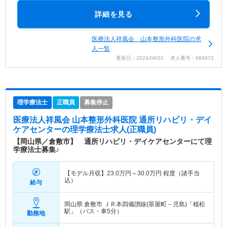
詳細を見る
医療法人祥風会 山本整形外科医院の求
人一覧
更新日：2024/09/02 求人番号：689972
理学療法士
正職員
募集停止
医療法人祥風会 山本整形外科医院 通所リハビリ・デイ
ケアセンター
の理学療法士求人(正職員)
【岡山県／倉敷市】 通所リハビリ・デイケアセンターにて理
学療法士募集♪
【モデル月収】
23.0
万円～
30.0
万円
程度（諸手当
込）
給与
岡山県 倉敷市
ＪＲ本四備讃線(茶屋町－児島)「植松
駅」（バス・車5分）
勤務地