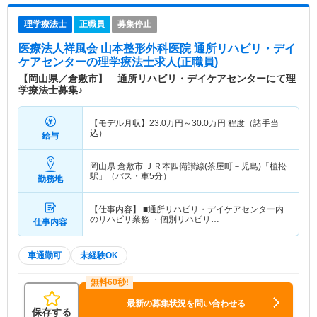
理学療法士
正職員
募集停止
医療法人祥風会 山本整形外科医院 通所リハビリ・デイ
ケアセンター
の理学療法士求人(正職員)
【岡山県／倉敷市】 通所リハビリ・デイケアセンターにて理
学療法士募集♪
【モデル月収】
23.0
万円～
30.0
万円
程度（諸手当
込）
給与
岡山県 倉敷市
ＪＲ本四備讃線(茶屋町－児島)「植松
駅」（バス・車5分）
勤務地
【仕事内容】 ■通所リハビリ・デイケアセンター内
のリハビリ業務 ・個別リハビリ…
仕事内容
車通勤可
未経験OK
最新の募集状況を問い合わせる
保存する