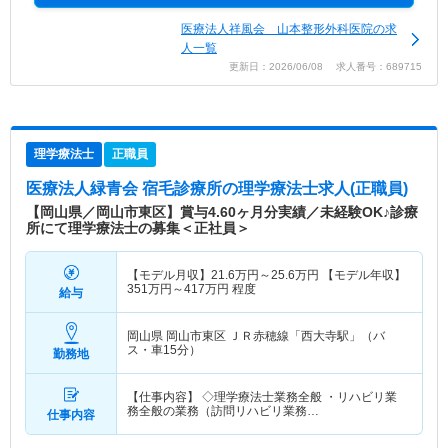
医療法人祥風会 山本整形外科医院の求
人一覧
更新日：2026/06/08 求人番号：689715
理学療法士
正職員
医療法人緑青会 宿毛診療所
の理学療法士求人(正職員)
【岡山県／岡山市東区】賞与4.60ヶ月分実績／未経験OK♪診療
所にて理学療法士の募集＜正社員＞
【モデル月収】
21.6
万円～
25.6
万円
【モデル年収】
351
万円～
417
万円
程度
給与
岡山県 岡山市東区
ＪＲ赤穂線「西大寺駅」（バ
ス・車15分）
勤務地
【仕事内容】 ◇理学療法士業務全般 ・リハビリ業
務全般の業務（訪問リハビリ業務…
仕事内容