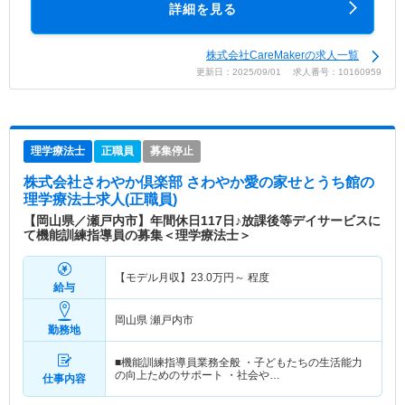
詳細を見る
株式会社CareMakerの求人一覧
更新日：2025/09/01 求人番号：10160959
理学療法士
正職員
募集停止
株式会社さわやか倶楽部 さわやか愛の家せとうち館
の
理学療法士求人(正職員)
【岡山県／瀬戸内市】年間休日117日♪放課後等デイサービスに
て機能訓練指導員の募集＜理学療法士＞
【モデル月収】
23.0
万円～
程度
給与
岡山県 瀬戸内市
勤務地
■機能訓練指導員業務全般 ・子どもたちの生活能力
の向上ためのサポート ・社会や…
仕事内容