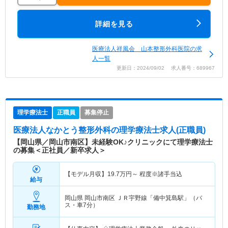
詳細を見る
医療法人祥風会 山本整形外科医院の求
人一覧
更新日：2024/09/02 求人番号：689967
理学療法士
正職員
募集停止
医療法人なかとう整形外科
の理学療法士求人(正職員)
【岡山県／岡山市南区】未経験OK♪クリニックにて理学療法士
の募集＜正社員／新卒求人＞
【モデル月収】
19.7
万円～
程度※諸手当込
給与
岡山県 岡山市南区
ＪＲ宇野線「備中箕島駅」（バ
ス・車7分）
勤務地