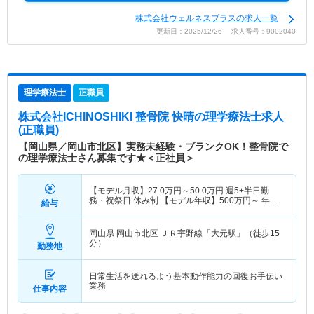
株式会社ウェルネスプラスの求人一覧
更新日：2025/12/26 求人番号：9002040
理学療法士
正職員
株式会社ICHINOSHIKI 整骨院 快晴
の理学療法士求人
(正職員)
【岡山県／岡山市北区】実務未経験・ブランクOK！整骨院で
の理学療法士さん募集です★＜正社員＞
【モデル月収】
27.0
万円～
50.0
万円
週5+半日勤
務・祝祭日 休み制 【モデル年収】
500
万円～
年収
給与
実績（1年目モデル）
岡山県 岡山市北区
ＪＲ宇野線「大元駅」（徒歩15
分）
勤務地
日常生活を送れるよう基本動作能力の回復お手伝い
業務
仕事内容