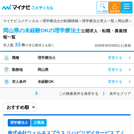
マイナビコメディカル
理学療法士の転職情報
理学療法士求人一覧
岡山県
岡山県の未経験OKの理学療法士
公開求人・転職・募集情
報一覧
33
求人数
件
※非公開求人を除く
2026年08月08日(土)更新
職種
理学療法士
変更する
勤務地
岡山県
変更する
求人条件
未経験OK
変更する
この検索条件を保存する
条件をクリア
理学療法士
正職員
株式会社ウェルネスプラス リハビリデイサービス てく