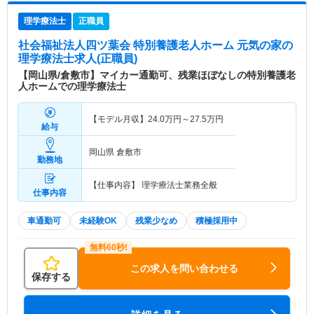
理学療法士
正職員
社会福祉法人四ツ葉会 特別養護老人ホーム 元気の家
の
理学療法士求人(正職員)
【岡山県/倉敷市】マイカー通勤可、残業ほぼなしの特別養護老
人ホームでの理学療法士
【モデル月収】
24.0
万円～
27.5
万円
給与
岡山県 倉敷市
勤務地
【仕事内容】 理学療法士業務全般
仕事内容
車通勤可
未経験OK
残業少なめ
積極採用中
この求人を問い合わせる
保存する