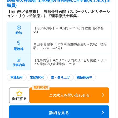
医療法人祥風会 山本整形外科医院
の理学療法士求人(正
職員)
【岡山県／倉敷市】 整形外科医院（スポーツリハビリテーシ
ョン・リウマチ診療）にて理学療法士募集♪
【モデル月収】
26.0
万円～
32.0
万円
程度（諸手当
込）
給与
岡山県 倉敷市
ＪＲ本四備讃線(茶屋町－児島)「植松
駅」（バス・車5分）
勤務地
【仕事内容】 ■クリニック内のリハビリ業務 ・リハ
ビリ業務及び管理業務 ・外来…
仕事内容
車通勤可
未経験OK
寮・借り上げ
積極採用中
この求人を問い合わせる
保存する
詳細を見る