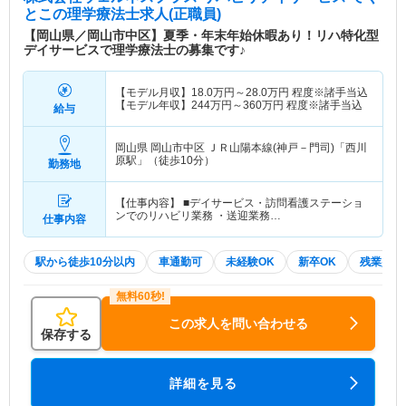
とこ
の理学療法士求人(正職員)
【岡山県／岡山市中区】夏季・年末年始休暇あり！リハ特化型
デイサービスで理学療法士の募集です♪
【モデル月収】
18.0
万円～
28.0
万円
程度※諸手当込
【モデル年収】
244
万円～
360
万円
程度※諸手当込
給与
岡山県 岡山市中区
ＪＲ山陽本線(神戸－門司)「西川
原駅」（徒歩10分）
勤務地
【仕事内容】 ■デイサービス・訪問看護ステーショ
ンでのリハビリ業務 ・送迎業務…
仕事内容
駅から徒歩10分以内
車通勤可
未経験OK
新卒OK
残業少な
この求人を問い合わせる
保存する
詳細を見る