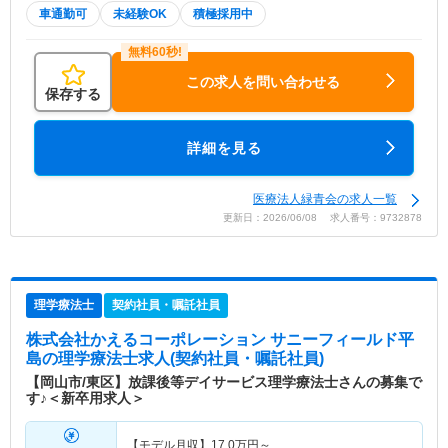
車通勤可
未経験OK
積極採用中
この求人を問い合わせる
保存する
詳細を見る
医療法人緑青会の求人一覧
更新日：2026/06/08 求人番号：9732878
理学療法士
契約社員・嘱託社員
株式会社かえるコーポレーション サニーフィールド平
島
の理学療法士求人(契約社員・嘱託社員)
【岡山市/東区】放課後等デイサービス理学療法士さんの募集で
す♪＜新卒用求人＞
【モデル月収】
17.0
万円～