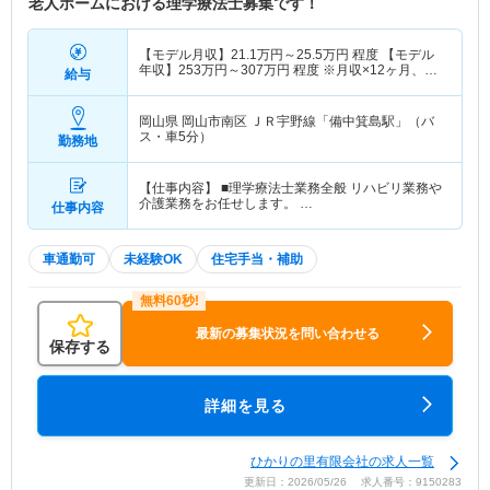
老人ホームにおける理学療法士募集です！
【モデル月収】
21.1
万円～
25.5
万円
程度 【モデル
年収】
253
万円～
307
万円
程度 ※月収×12ヶ月、賞
給与
与別
岡山県 岡山市南区
ＪＲ宇野線「備中箕島駅」（バ
ス・車5分）
勤務地
【仕事内容】 ■理学療法士業務全般 リハビリ業務や
介護業務をお任せします。 …
仕事内容
車通勤可
未経験OK
住宅手当・補助
最新の募集状況を問い合わせる
保存する
詳細を見る
ひかりの里有限会社の求人一覧
更新日：2026/05/26 求人番号：9150283