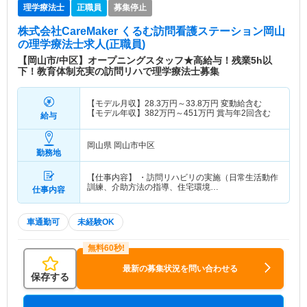
理学療法士
正職員
募集停止
株式会社CareMaker くるむ訪問看護ステーション岡山
の理学療法士求人(正職員)
【岡山市/中区】オープニングスタッフ★高給与！残業5h以
下！教育体制充実の訪問リハで理学療法士募集
【モデル月収】
28.3
万円～
33.8
万円
変動給含む
【モデル年収】
382
万円～
451
万円
賞与年2回含む
給与
岡山県 岡山市中区
勤務地
【仕事内容】 ・訪問リハビリの実施（日常生活動作
訓練、介助方法の指導、住宅環境…
仕事内容
車通勤可
未経験OK
最新の募集状況を問い合わせる
保存する