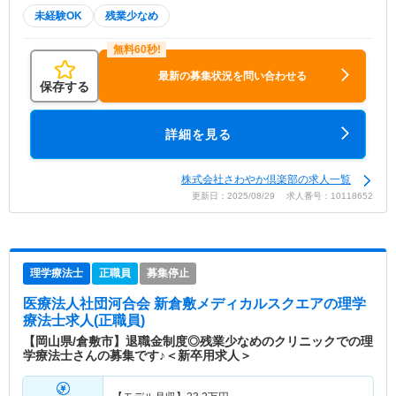
未経験OK
残業少なめ
最新の募集状況を問い合わせる
保存する
詳細を見る
株式会社さわやか倶楽部の求人一覧
更新日：2025/08/29 求人番号：10118652
理学療法士
正職員
募集停止
医療法人社団河合会 新倉敷メディカルスクエア
の理学
療法士求人(正職員)
【岡山県/倉敷市】退職金制度◎残業少なめのクリニックでの理
学療法士さんの募集です♪＜新卒用求人＞