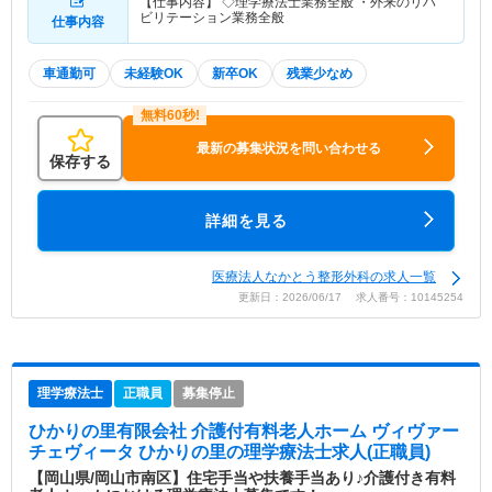
【仕事内容】 ◇理学療法士業務全般 ・外来のリハ
ビリテーション業務全般
仕事内容
車通勤可
未経験OK
新卒OK
残業少なめ
最新の募集状況を問い合わせる
保存する
詳細を見る
医療法人なかとう整形外科の求人一覧
更新日：2026/06/17 求人番号：10145254
理学療法士
正職員
募集停止
ひかりの里有限会社 介護付有料老人ホーム ヴィヴァー
チェヴィータ ひかりの里
の理学療法士求人(正職員)
【岡山県/岡山市南区】住宅手当や扶養手当あり♪介護付き有料