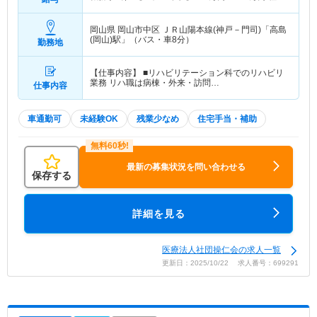
（諸手当込）
岡山県 岡山市中区
ＪＲ山陽本線(神戸－門司)「高島
(岡山)駅」（バス・車8分）
勤務地
【仕事内容】 ■リハビリテーション科でのリハビリ
業務 リハ職は病棟・外来・訪問…
仕事内容
車通勤可
未経験OK
残業少なめ
住宅手当・補助
最新の募集状況を問い合わせる
保存する
詳細を見る
医療法人社団操仁会の求人一覧
更新日：2025/10/22 求人番号：699291