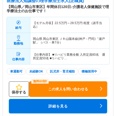
医療法人知誠会
の理学療法士求人(正職員)
【岡山県／岡山市東区】年間休日120日♪介護老人保健施設で理
学療法士のお仕事です！
【モデル月収】
22.5
万円～
28.5
万円
程度（諸手当
込）
給与
岡山県 岡山市東区
ＪＲ山陽本線(神戸－門司)「瀬戸
駅」（バス・車7分）
勤務地
【仕事内容】 ■リハビリ業務全般 入所定員80名 通
所定員50名 ■リハビリ…
仕事内容
車通勤可
未経験OK
託児所・育児補助
積極採用中
この求人を問い合わせる
保存する
詳細を見る