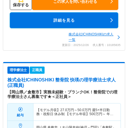
この求人を問い合わせる
保存する
詳細を見る
株式会社ICHINOSHIKIの求人
一覧
更新日：2025/12/26 求人番号：10185835
理学療法士
正職員
株式会社ICHINOSHIKI 整骨院 快瑛
の理学療法士求人
(正職員)
【岡山県／倉敷市】実務未経験・ブランクOK！整骨院での理
学療法士さん募集です★＜正社員＞
【モデル月収】
27.0
万円～
50.0
万円
週5+半日勤
務・祝祭日 休み制 【モデル年収】
500
万円～
年収
給与
実績（1年目モデル）
岡山県 倉敷市
ＪＲ山陽本線(神戸－門司)「倉敷駅」