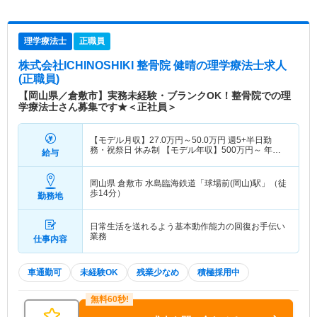
理学療法士
正職員
株式会社ICHINOSHIKI 整骨院 健晴
の理学療法士求人
(正職員)
【岡山県／倉敷市】実務未経験・ブランクOK！整骨院での理
学療法士さん募集です★＜正社員＞
【モデル月収】
27.0
万円～
50.0
万円
週5+半日勤
務・祝祭日 休み制 【モデル年収】
500
万円～
年収
給与
実績（1年目モデル）
岡山県 倉敷市
水島臨海鉄道「球場前(岡山)駅」（徒
歩14分）
勤務地
日常生活を送れるよう基本動作能力の回復お手伝い
業務
仕事内容
車通勤可
未経験OK
残業少なめ
積極採用中