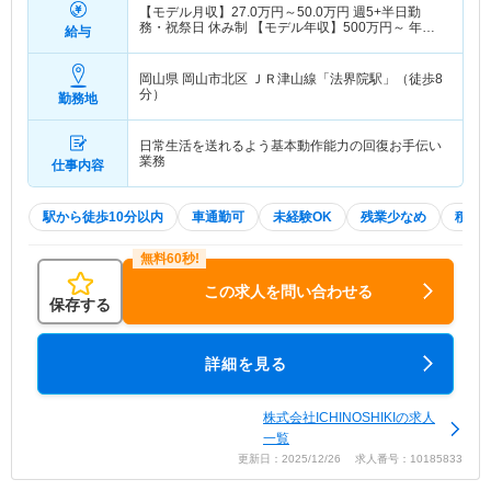
【モデル月収】
27.0
万円～
50.0
万円
週5+半日勤
務・祝祭日 休み制 【モデル年収】
500
万円～
年収
給与
実績（1年目モデル）
岡山県 岡山市北区
ＪＲ津山線「法界院駅」（徒歩8
分）
勤務地
日常生活を送れるよう基本動作能力の回復お手伝い
業務
仕事内容
駅から徒歩10分以内
車通勤可
未経験OK
残業少なめ
積極
この求人を問い合わせる
保存する
詳細を見る
株式会社ICHINOSHIKIの求人
一覧
更新日：2025/12/26 求人番号：10185833