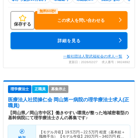
この求人を問い合わせる
保存する
詳細を見る
一般社団法人聖武福祉会の求人一覧
更新日：2026/02/27 求人番号：9824892
理学療法士
正職員
募集停止
医療法人社団操仁会 岡山第一病院
の理学療法士求人(正
職員)
【岡山県／岡山市中区】働きやすい環境が整った地域密着型の
基幹病院にて理学療法士さんの募集です♪
【モデル月収】
19.5
万円～
22.5
万円
程度（基本給＋
職務手当） 【モデル年収】
293
万円～
340
万円
程度
給与