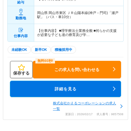
給与
岡山県 岡山市東区
ＪＲ山陽本線(神戸－門司)「瀬戸
駅」（バス・車10分）
勤務地
【仕事内容】 ■理学療法士業務全般 ■何らかの支援
が必要な子ども達の療育及び学…
仕事内容
未経験OK
新卒OK
積極採用中
この求人を問い合わせる
保存する
詳細を見る
株式会社かえるコーポレーションの求人
一覧
更新日：2026/02/17 求人番号：9857508