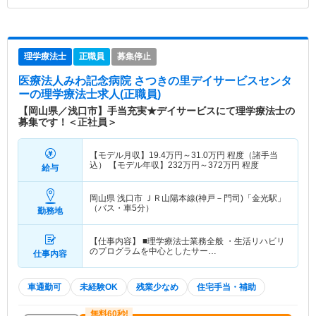
理学療法士
正職員
募集停止
医療法人みわ記念病院 さつきの里デイサービスセンタ
ー
の理学療法士求人(正職員)
【岡山県／浅口市】手当充実★デイサービスにて理学療法士の
募集です！＜正社員＞
【モデル月収】
19.4
万円～
31.0
万円
程度（諸手当
込） 【モデル年収】
232
万円～
372
万円
程度
給与
岡山県 浅口市
ＪＲ山陽本線(神戸－門司)「金光駅」
（バス・車5分）
勤務地
【仕事内容】 ■理学療法士業務全般 ・生活リハビリ
のプログラムを中心としたサー…
仕事内容
車通勤可
未経験OK
残業少なめ
住宅手当・補助