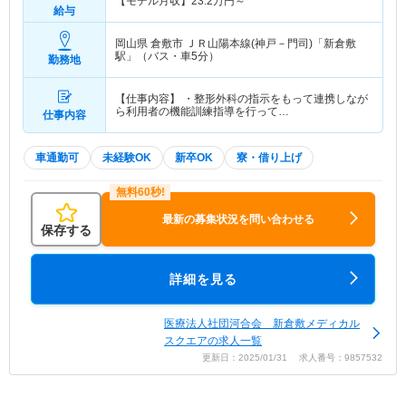
【モデル月収】
23.2
万円～
給与
岡山県 倉敷市
ＪＲ山陽本線(神戸－門司)「新倉敷
駅」（バス・車5分）
勤務地
【仕事内容】 ・整形外科の指示をもって連携しなが
ら利用者の機能訓練指導を行って…
仕事内容
車通勤可
未経験OK
新卒OK
寮・借り上げ
最新の募集状況を問い合わせる
保存する
詳細を見る
医療法人社団河合会 新倉敷メディカル
スクエアの求人一覧
更新日：2025/01/31 求人番号：9857532