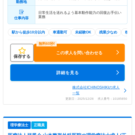
勤務地
日常生活を送れるよう基本動作能力の回復お手伝い
業務
仕事内容
駅から徒歩10分以内
車通勤可
未経験OK
残業少なめ
積極
この求人を問い合わせる
保存する
詳細を見る
株式会社ICHINOSHIKIの求人
一覧
更新日：2025/12/26 求人番号：10185850
理学療法士
正職員