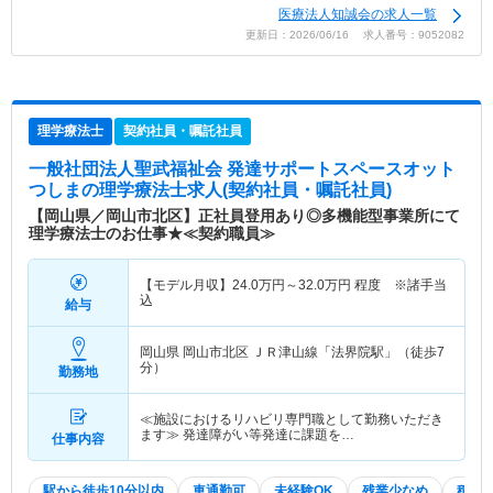
医療法人知誠会の求人一覧
更新日：2026/06/16 求人番号：9052082
理学療法士
契約社員・嘱託社員
一般社団法人聖武福祉会 発達サポートスペースオット
つしま
の理学療法士求人(契約社員・嘱託社員)
【岡山県／岡山市北区】正社員登用あり◎多機能型事業所にて
理学療法士のお仕事★≪契約職員≫
【モデル月収】
24.0
万円～
32.0
万円
程度 ※諸手当
込
給与
岡山県 岡山市北区
ＪＲ津山線「法界院駅」（徒歩7
分）
勤務地
≪施設におけるリハビリ専門職として勤務いただき
ます≫ 発達障がい等発達に課題を…
仕事内容
駅から徒歩10分以内
車通勤可
未経験OK
残業少なめ
積極