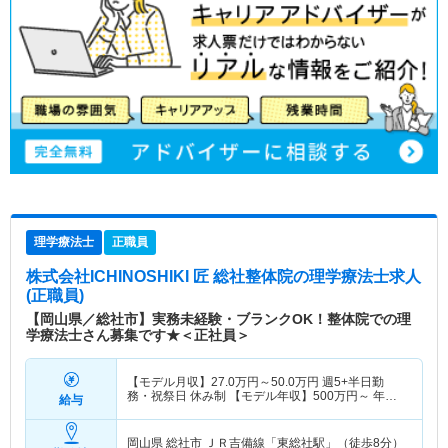
理学療法士
正職員
株式会社ICHINOSHIKI 匠 総社整体院
の理学療法士求人
(正職員)
【岡山県／総社市】実務未経験・ブランクOK！整体院での理
学療法士さん募集です★＜正社員＞
【モデル月収】
27.0
万円～
50.0
万円
週5+半日勤
務・祝祭日 休み制 【モデル年収】
500
万円～
年収
給与
実績（1年目モデル）
岡山県 総社市
ＪＲ吉備線「東総社駅」（徒歩8分）