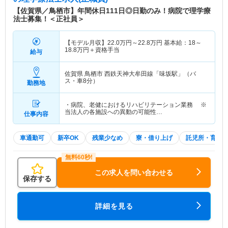
【佐賀県／鳥栖市】年間休日111日◎日勤のみ！病院で理学療
法士募集！＜正社員＞
【モデル月収】
22.0
万円～
22.8
万円
基本給：18～
18.8万円＋資格手当
給与
佐賀県 鳥栖市
西鉄天神大牟田線「味坂駅」（バ
ス・車8分）
勤務地
・病院、老健におけるリハビリテーション業務 ※
当法人の各施設への異動の可能性…
仕事内容
車通勤可
新卒OK
残業少なめ
寮・借り上げ
託児所・育児
この求人を問い合わせる
保存する
詳細を見る