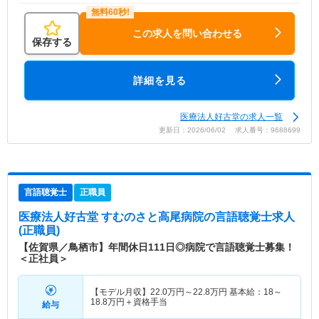
この求人を問い合わせる
保存する
詳細を見る
医療法人好古堂の求人一覧
更新日：2026/06/02 求人番号：9688699
言語聴覚士
正職員
医療法人好古堂 すむのさと高尾病院
の言語聴覚士求人
(正職員)
【佐賀県／鳥栖市】年間休日111日◎病院で言語聴覚士募集！
＜正社員＞
【モデル月収】
22.0
万円～
22.8
万円
基本給：18～
18.8万円＋資格手当
給与