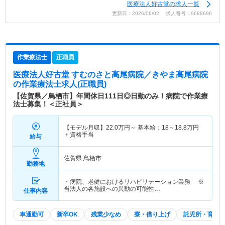
医療法人好古堂の求人一覧
更新日：2026/06/02 求人番号：9688696
作業療法士
正職員
医療法人好古堂 すむのさと高尾病院／きやま髙尾病院
の作業療法士求人(正職員)
【佐賀県／鳥栖市】年間休日111日◎日勤のみ！病院で作業療
法士募集！＜正社員＞
【モデル月収】
22.0
万円～
基本給：18～18.8万円
＋資格手当
給与
佐賀県 鳥栖市
勤務地
・病院、老健におけるリハビリテーション業務 ※
当法人の各施設への異動の可能性…
仕事内容
車通勤可
新卒OK
残業少なめ
寮・借り上げ
託児所・育児