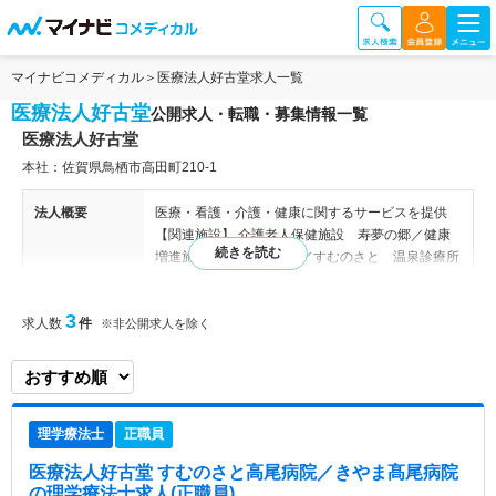
マイナビコメディカル
医療法人好古堂求人一覧
医療法人好古堂
公開求人・転職・募集情報一覧
医療法人好古堂
本社：佐賀県鳥栖市高田町210‐1
法人概要
医療・看護・介護・健康に関するサービスを提供
【関連施設】 介護老人保健施設 寿夢の郷／健康
増進施設 Pitch(ピッチ)／すむのさと 温泉診療所
／すむのさと こどもかん／きやま髙尾病院
3
求人数
件
※非公開求人を除く
特色
地域の方の健康寿命を延ばし、より良い生活を送っ
ていただくために、質の高い医療、介護を提供して
いる法人です。地域の各医療機関とも連携し、地域
全体で医療や介護を支えておられます。
理学療法士
正職員
医療法人好古堂 すむのさと高尾病院／きやま髙尾病院
の理学療法士求人(正職員)