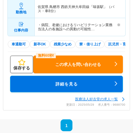
佐賀県 鳥栖市
西鉄天神大牟田線「味坂駅」（バ
ス・車8分）
勤務地
・病院、老健におけるリハビリテーション業務 ※
当法人の各施設への異動の可能性…
仕事内容
車通勤可
新卒OK
残業少なめ
寮・借り上げ
託児所・育児
この求人を問い合わせる
保存する
詳細を見る
医療法人好古堂の求人一覧
更新日：2025/05/29 求人番号：9688700
1